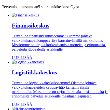
Tervetuloa tutustumaan
5 suurta tukikeskusta
Oyista
Finanssikeskus
Tervetuloa finanssikeskukseemme! Olemme johtava
valokuitukaapelikauppayritys kansainvälisillä markkinoilla.
Missiomme on tarjota korkealaatuisia tuotteita ja erinomaisia ​​
palveluita globaaleille asiakkaille.
LUE LISÄÄ
Logistiikkakeskus
Tervetuloa logistiikkakeskukseemme! Olemme johtava
valokuitukaapeleiden kauppayhtiö kansainvälisillä
markkinoilla. Missiomme on tarjota korkealaatuisia tuotteita ja
erinomaista palvelua asiakkaille maailmanlaajuisesti.
LUE LISÄÄ