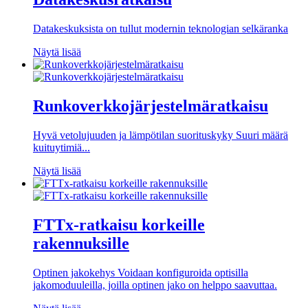
Datakeskuksista on tullut modernin teknologian selkäranka
Näytä lisää
Runkoverkkojärjestelmäratkaisu
Hyvä vetolujuuden ja lämpötilan suorituskyky Suuri määrä
kuituytimiä...
Näytä lisää
FTTx-ratkaisu korkeille
rakennuksille
Optinen jakokehys Voidaan konfiguroida optisilla
jakomoduuleilla, joilla optinen jako on helppo saavuttaa.