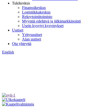
Tukikeskus
Finanssikeskus
Logistiikkakeskus
Rekrytointitoimisto
Myyntiä edeltävä ja jälkimarkkinointi
Usein kysytyt kysymykset
Uutiset
Yritysuutiset
Alan uutiset
Ota yhteyttä
English