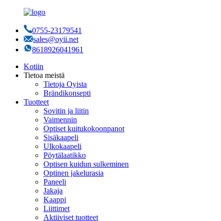
0755-23179541
sales@oyii.net
8618926041961
Kotiin
Tietoa meistä
Tietoja Oyista
Brändikonsepti
Tuotteet
Sovitin ja liitin
Vaimennin
Optiset kuitukokoonpanot
Sisäkaapeli
Ulkokaapeli
Pöytälaatikko
Optisen kuidun sulkeminen
Optinen jakelurasia
Paneeli
Jakaja
Kaappi
Liittimet
Aktiiviset tuotteet