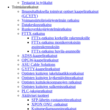
Testaajat ja työkalut
Toimialaratkaisut
Ilmapuhalluksella toimivat optiset kaapeliratkaisut
(GCYFY)
Voimansiirtolinjajärjestelmän ratkaisu
Datakeskusratkaisu
Runkoverkkojärjestelmäratkaisu
FTTX-ratkaisu
FTTx-ratkaisu korkeille rakennuksille
FTTx-ratkaisu monikerroksisiin
asuinrakennuksiin
FTTx-ratkaisu huvila-asunnolle
ADSS-kaapeliratkaisut
OPGW-kaapeliratkaisut
ASU Cable Solutions
GYFTY-kaapeliratkaisut
Optisten kuitujen jakelulaatikkoratkaisut
Optisten kuitujen kytkentäjohtoratkaisut
Optisten kuitukokoonpanojen ratkaisut
Optisten kuitujen sulkemisratkaisut
PLC-jakajaratkaisut
Aktiiviset tuotteet
SFP-lähetin-vastaanotinratkaisut
XPON ONU -ratkaisut
Kuitumediamuunninratkaisut