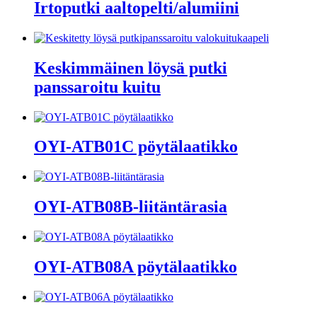
Irtoputki aaltopelti/alumiini
Keskimmäinen löysä putki
panssaroitu kuitu
OYI-ATB01C pöytälaatikko
OYI-ATB08B-liitäntärasia
OYI-ATB08A pöytälaatikko