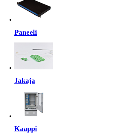
Paneeli
Jakaja
Kaappi