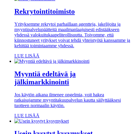
Rekrytointitoimisto
Yrityksemme rekrytoi parhaillaan agentteja, jakelijoita ja
myyntipalvelupäätteitä maailmanlaajuisesti edistääkseen
yhdessä valokuitukaapeliteollisuutta. Toivomme, että
kiinnostuneet yritykset voivat tehdä yhteistyötä kanssamme ja
kehittää toimintaamme yhdessä.
LUE LISÄÄ
Myyntiä edeltävä ja
jälkimarkkinointi
Jos käytön aikana ilmenee ongelmia, voit hakea
ratkaisujamme myyntitakuupalvelun kautta säilyttääksesi
tuotteen normaalin käytön.
LUE LISÄÄ
Usein kysytyt kysymykset