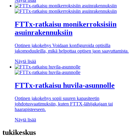
Näytä lisää
FTTx-ratkaisu monikerroksisiin
asuinrakennuksiin
Optinen jakokehys Voidaan konfiguroida optisilla
jakomoduuleilla, mikä helpottaa optisen jaon saavuttamista.
Näytä lisää
FTTx-ratkaisu huvila-asunnolle
Optinen jakokehys sopii suuren kapasiteetin
johdotusvaatimuksiin, kuten FTTX-lähijakajaan tai
haarapisteeseen.
Näytä lisää
tukikeskus