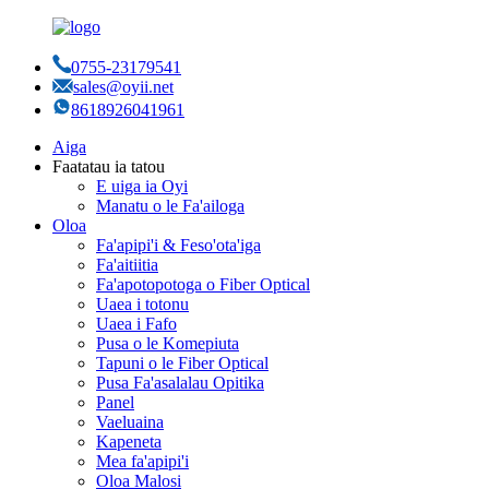
0755-23179541
sales@oyii.net
8618926041961
Aiga
Faatatau ia tatou
E uiga ia Oyi
Manatu o le Fa'ailoga
Oloa
Fa'apipi'i & Feso'ota'iga
Fa'aitiitia
Fa'apotopotoga o Fiber Optical
Uaea i totonu
Uaea i Fafo
Pusa o le Komepiuta
Tapuni o le Fiber Optical
Pusa Fa'asalalau Opitika
Panel
Vaeluaina
Kapeneta
Mea fa'apipi'i
Oloa Malosi