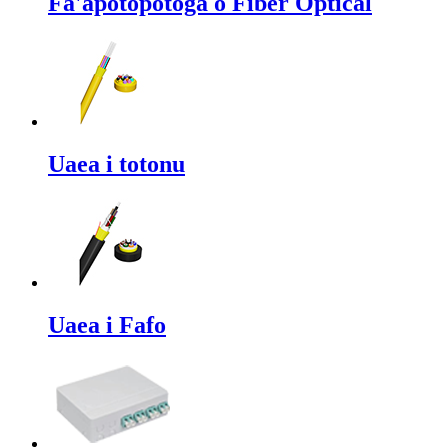
Fa'apotopotoga o Fiber Optical
Uaea i totonu
Uaea i Fafo