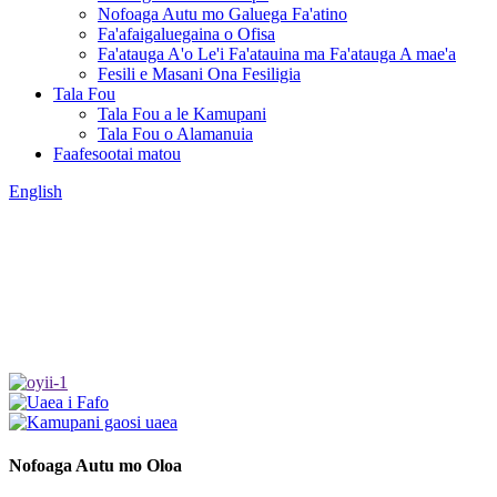
Nofoaga Autu mo Galuega Fa'atino
Fa'afaigaluegaina o Ofisa
Fa'atauga A'o Le'i Fa'atauina ma Fa'atauga A mae'a
Fesili e Masani Ona Fesiligia
Tala Fou
Tala Fou a le Kamupani
Tala Fou o Alamanuia
Faafesootai matou
English
Nofoaga Autu mo Oloa