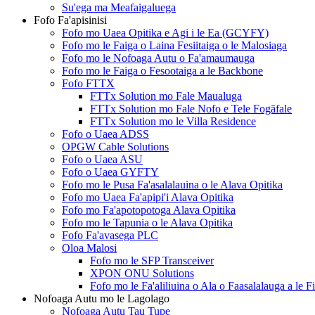
Su'ega ma Meafaigaluega
Fofo Fa'apisinisi
Fofo mo Uaea Opitika e Agi i le Ea (GCYFY)
Fofo mo le Faiga o Laina Fesiitaiga o le Malosiaga
Fofo mo le Nofoaga Autu o Fa'amaumauga
Fofo mo le Faiga o Fesootaiga a le Backbone
Fofo FTTX
FTTx Solution mo Fale Maualuga
FTTx Solution mo Fale Nofo e Tele Fogāfale
FTTx Solution mo le Villa Residence
Fofo o Uaea ADSS
OPGW Cable Solutions
Fofo o Uaea ASU
Fofo o Uaea GYFTY
Fofo mo le Pusa Fa'asalalauina o le Alava Opitika
Fofo mo Uaea Fa'apipi'i Alava Opitika
Fofo mo Fa'apotopotoga Alava Opitika
Fofo mo le Tapunia o le Alava Opitika
Fofo Fa'avasega PLC
Oloa Malosi
Fofo mo le SFP Transceiver
XPON ONU Solutions
Fofo mo le Fa'aliliuina o Ala o Faasalalauga a le F
Nofoaga Autu mo le Lagolago
Nofoaga Autu Tau Tupe