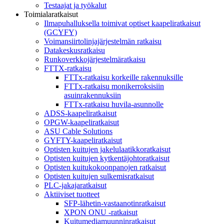
Testaajat ja työkalut
Toimialaratkaisut
Ilmapuhalluksella toimivat optiset kaapeliratkaisut
(GCYFY)
Voimansiirtolinjajärjestelmän ratkaisu
Datakeskusratkaisu
Runkoverkkojärjestelmäratkaisu
FTTX-ratkaisu
FTTx-ratkaisu korkeille rakennuksille
FTTx-ratkaisu monikerroksisiin
asuinrakennuksiin
FTTx-ratkaisu huvila-asunnolle
ADSS-kaapeliratkaisut
OPGW-kaapeliratkaisut
ASU Cable Solutions
GYFTY-kaapeliratkaisut
Optisten kuitujen jakelulaatikkoratkaisut
Optisten kuitujen kytkentäjohtoratkaisut
Optisten kuitukokoonpanojen ratkaisut
Optisten kuitujen sulkemisratkaisut
PLC-jakajaratkaisut
Aktiiviset tuotteet
SFP-lähetin-vastaanotinratkaisut
XPON ONU -ratkaisut
Kuitumediamuunninratkaisut