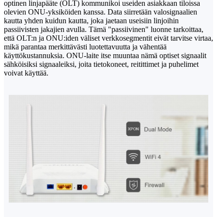
optinen linjapääte (OLT) kommunikoi useiden asiakkaan tiloissa
olevien ONU-yksiköiden kanssa. Data siirretään valosignaalien
kautta yhden kuidun kautta, joka jaetaan useisiin linjoihin
passiivisten jakajien avulla. Tämä "passiivinen" luonne tarkoittaa,
että OLT:n ja ONU:iden väliset verkkosegmentit eivät tarvitse virtaa,
mikä parantaa merkittävästi luotettavuutta ja vähentää
käyttökustannuksia. ONU-laite itse muuntaa nämä optiset signaalit
sähköisiksi signaaleiksi, joita tietokoneet, reitittimet ja puhelimet
voivat käyttää.