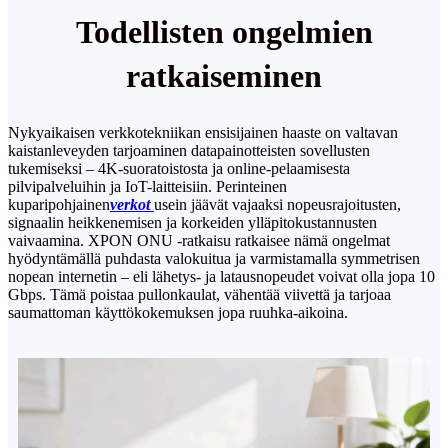
Todellisten ongelmien
ratkaiseminen
Nykyaikaisen verkkotekniikan ensisijainen haaste on valtavan
kaistanleveyden tarjoaminen datapainotteisten sovellusten
tukemiseksi – 4K-suoratoistosta ja online-pelaamisesta
pilvipalveluihin ja IoT-laitteisiin. Perinteinen
kuparipohjainen
verkot
usein jäävät vajaaksi nopeusrajoitusten,
signaalin heikkenemisen ja korkeiden ylläpitokustannusten
vaivaamina. XPON ONU -ratkaisu ratkaisee nämä ongelmat
hyödyntämällä puhdasta valokuitua ja varmistamalla symmetrisen
nopean internetin – eli lähetys- ja latausnopeudet voivat olla jopa 10
Gbps. Tämä poistaa pullonkaulat, vähentää viivettä ja tarjoaa
saumattoman käyttökokemuksen jopa ruuhka-aikoina.