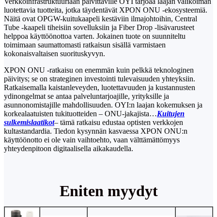
Verkkoinfrastruktuuriaan päivittäville OYI tarjoaa laajan valikoiman
luotettavia tuotteita, jotka täydentävät XPON ONU -ekosysteemiä.
Näitä ovat OPGW-kuitukaapeli kestäviin ilmajohtoihin, Central
Tube -kaapeli tiheisiin sovelluksiin ja Fiber Drop -lisävarusteet
helppoa käyttöönottoa varten. Jokainen tuote on suunniteltu
toimimaan saumattomasti ratkaisun sisällä varmistaen
kokonaisvaltaisen suorituskyvyn.
XPON ONU -ratkaisu on enemmän kuin pelkkä teknologinen
päivitys; se on strateginen investointi tulevaisuuden yhteyksiin.
Ratkaisemalla kaistanleveyden, luotettavuuden ja kustannusten
ydinongelmat se antaa palveluntarjoajille, yrityksille ja
asunnonomistajille mahdollisuuden. OYI:n laajan kokemuksen ja
korkealaatuisten tukituotteiden – ONU-jakajista…
Kuitujen
sulkemislaatikot
– tämä ratkaisu edustaa optisten verkkojen
kultastandardia. Tiedon kysynnän kasvaessa XPON ONU:n
käyttöönotto ei ole vain vaihtoehto, vaan välttämättömyys
yhteydenpitoon digitaalisella aikakaudella.
Eniten myydyt