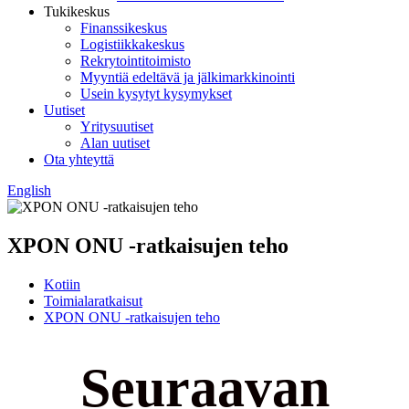
Tukikeskus
Finanssikeskus
Logistiikkakeskus
Rekrytointitoimisto
Myyntiä edeltävä ja jälkimarkkinointi
Usein kysytyt kysymykset
Uutiset
Yritysuutiset
Alan uutiset
Ota yhteyttä
English
XPON ONU -ratkaisujen teho
Kotiin
Toimialaratkaisut
XPON ONU -ratkaisujen teho
Seuraavan