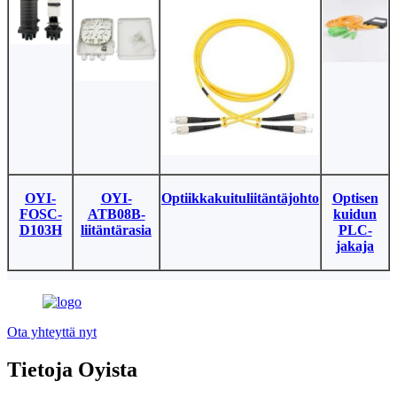
OYI-
OYI-
Optiikkakuituliitäntäjohto
Optisen
FOSC-
ATB08B-
kuidun
D103H
liitäntärasia
PLC-
jakaja
Ota yhteyttä nyt
Tietoja Oyista