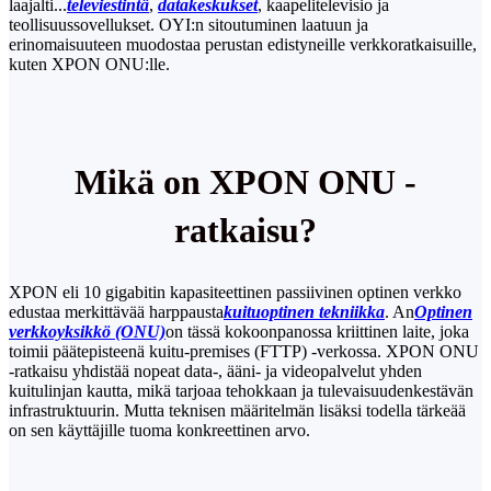
laajalti...
televiestintä
,
datakeskukset
, kaapelitelevisio ja
teollisuussovellukset. OYI:n sitoutuminen laatuun ja
erinomaisuuteen muodostaa perustan edistyneille verkkoratkaisuille,
kuten XPON ONU:lle.
Mikä on XPON ONU -
ratkaisu?
XPON eli 10 gigabitin kapasiteettinen passiivinen optinen verkko
edustaa merkittävää harppausta
kuituoptinen tekniikka
. An
Optinen
verkkoyksikkö (ONU)
on tässä kokoonpanossa kriittinen laite, joka
toimii päätepisteenä kuitu-premises (FTTP) -verkossa. XPON ONU
-ratkaisu yhdistää nopeat data-, ääni- ja videopalvelut yhden
kuitulinjan kautta, mikä tarjoaa tehokkaan ja tulevaisuudenkestävän
infrastruktuurin. Mutta teknisen määritelmän lisäksi todella tärkeää
on sen käyttäjille tuoma konkreettinen arvo.