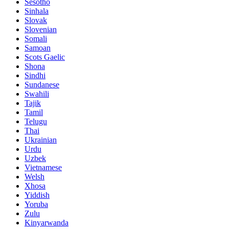
Sesotho
Sinhala
Slovak
Slovenian
Somali
Samoan
Scots Gaelic
Shona
Sindhi
Sundanese
Swahili
Tajik
Tamil
Telugu
Thai
Ukrainian
Urdu
Uzbek
Vietnamese
Welsh
Xhosa
Yiddish
Yoruba
Zulu
Kinyarwanda