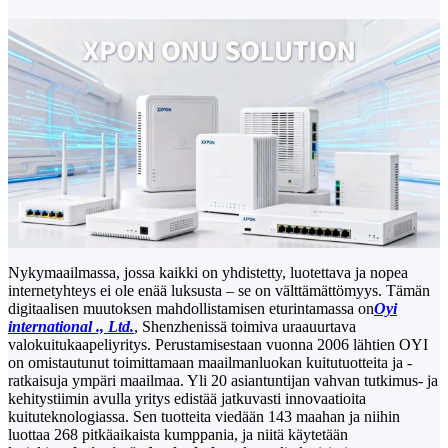
Nykymaailmassa, jossa kaikki on yhdistetty, luotettava ja nopea
internetyhteys ei ole enää luksusta – se on välttämättömyys. Tämän
digitaalisen muutoksen mahdollistamisen eturintamassa on
Oyi
international ., Ltd.
, Shenzhenissä toimiva uraauurtava
valokuitukaapeliyritys. Perustamisestaan ​​vuonna 2006 lähtien OYI
on omistautunut toimittamaan maailmanluokan kuitutuotteita ja -
ratkaisuja ympäri maailmaa. Yli 20 asiantuntijan vahvan tutkimus- ja
kehitystiimin avulla yritys edistää jatkuvasti innovaatioita
kuituteknologiassa. Sen tuotteita viedään 143 maahan ja niihin
luottaa 268 pitkäaikaista kumppania, ja niitä käytetään