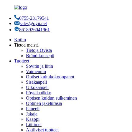
0755-23179541
sales@oyii.net
8618926041961
Kotiin
Tietoa meistä
Tietoja Oyista
Brändikonsepti
Tuotteet
Sovitin ja liitin
Vaimennin
Optiset kuitukokoonpanot
Sisäkaapeli
Ulkokaapeli
Pöytälaatikko
Optisen kuidun sulkeminen
Optinen jakelurasia
Paneeli
Jakaja
Kaappi
Liittimet
Aktiiviset tuotteet