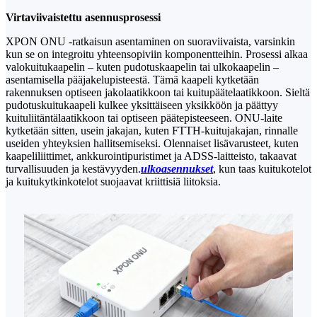
Virtaviivaistettu asennusprosessi
XPON ONU -ratkaisun asentaminen on suoraviivaista, varsinkin
kun se on integroitu yhteensopiviin komponentteihin. Prosessi alkaa
valokuitukaapelin – kuten pudotuskaapelin tai ulkokaapelin –
asentamisella pääjakelupisteestä. Tämä kaapeli kytketään
rakennuksen optiseen jakolaatikkoon tai kuitupäätelaatikkoon. Sieltä
pudotuskuitukaapeli kulkee yksittäiseen yksikköön ja päättyy
kuituliitäntälaatikkoon tai optiseen päätepisteeseen. ONU-laite
kytketään sitten, usein jakajan, kuten FTTH-kuitujakajan, rinnalle
useiden yhteyksien hallitsemiseksi. Olennaiset lisävarusteet, kuten
kaapeliliittimet, ankkurointipuristimet ja ADSS-laitteisto, takaavat
turvallisuuden ja kestävyyden.
ulkoasennukset
, kun taas kuitukotelot
ja kuitukytkinkotelot suojaavat kriittisiä liitoksia.