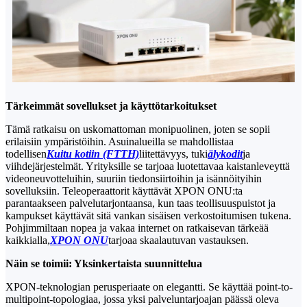
Tärkeimmät sovellukset ja käyttötarkoitukset
Tämä ratkaisu on uskomattoman monipuolinen, joten se sopii
erilaisiin ympäristöihin. Asuinalueilla se mahdollistaa
todellisen
Kuitu kotiin (FTTH)
liitettävyys, tuki
älykodit
ja
viihdejärjestelmät. Yrityksille se tarjoaa luotettavaa kaistanleveyttä
videoneuvotteluihin, suuriin tiedonsiirtoihin ja isännöityihin
sovelluksiin. Teleoperaattorit käyttävät XPON ONU:ta
parantaakseen palvelutarjontaansa, kun taas teollisuuspuistot ja
kampukset käyttävät sitä vankan sisäisen verkostoitumisen tukena.
Pohjimmiltaan nopea ja vakaa internet on ratkaisevan tärkeää
kaikkialla,
XPON ONU
tarjoaa skaalautuvan vastauksen.
Näin se toimii: Yksinkertaista suunnittelua
XPON-teknologian perusperiaate on elegantti. Se käyttää point-to-
multipoint-topologiaa, jossa yksi palveluntarjoajan päässä oleva