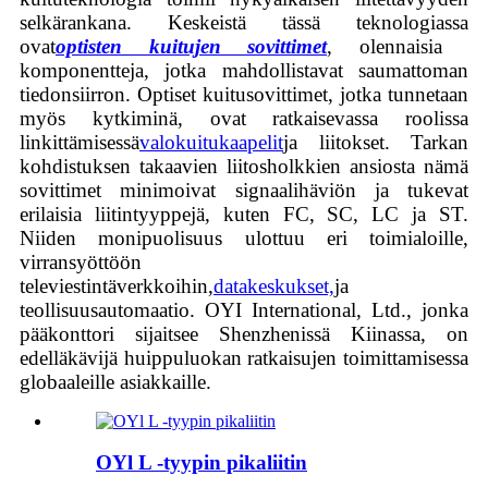
selkärankana. Keskeistä tässä teknologiassa
ovat
optisten kuitujen sovittimet
, olennaisia ​​
komponentteja, jotka mahdollistavat saumattoman
tiedonsiirron. Optiset kuitusovittimet, jotka tunnetaan
myös kytkiminä, ovat ratkaisevassa roolissa
linkittämisessä
valokuitukaapelit
ja liitokset. Tarkan
kohdistuksen takaavien liitosholkkien ansiosta nämä
sovittimet minimoivat signaalihäviön ja tukevat
erilaisia ​​liitintyyppejä, kuten FC, SC, LC ja ST.
Niiden monipuolisuus ulottuu eri toimialoille,
virransyöttöön
televiestintäverkkoihin,
datakeskukset,
ja
teollisuusautomaatio. OYI International, Ltd., jonka
pääkonttori sijaitsee Shenzhenissä Kiinassa, on
edelläkävijä huippuluokan ratkaisujen toimittamisessa
globaaleille asiakkaille.
OYl L -tyypin pikaliitin