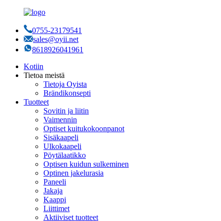
0755-23179541
sales@oyii.net
8618926041961
Kotiin
Tietoa meistä
Tietoja Oyista
Brändikonsepti
Tuotteet
Sovitin ja liitin
Vaimennin
Optiset kuitukokoonpanot
Sisäkaapeli
Ulkokaapeli
Pöytälaatikko
Optisen kuidun sulkeminen
Optinen jakelurasia
Paneeli
Jakaja
Kaappi
Liittimet
Aktiiviset tuotteet