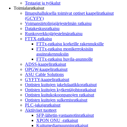
Testaajat ja työkalut
Toimialaratkaisut
Ilmapuhalluksella toimivat optiset kaapeliratkaisut
(GCYFY)
Voimansiirtolinjajärjestelmän ratkaisu
Datakeskusratkaisu
Runkoverkkojärjestelmäratkaisu
FTTX-ratkaisu
FTTx-ratkaisu korkeille rakennuksille
FTTx-ratkaisu monikerroksisiin
asuinrakennuksiin
FTTx-ratkaisu huvila-asunnolle
ADSS-kaapeliratkaisut
OPGW-kaapeliratkaisut
ASU Cable Solutions
GYFTY-kaapeliratkaisut
Optisten kuitujen jakelulaatikkoratkaisut
Optisten kuitujen kytkentäjohtoratkaisut
Optisten kuitukokoonpanojen ratkaisut
Optisten kuitujen sulkemisratkaisut
PLC-jakajaratkaisut
Aktiiviset tuotteet
SFP-lähetin-vastaanotinratkaisut
XPON ONU -ratkaisut
Kuitumediamuunninratkaisut