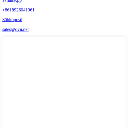
WhatsApp
+8618926041961
Sähköposti
sales@oyii.net