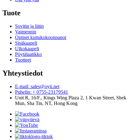
Tuote
Sovitin ja liitin
Vaimennin
Optiset kuitukokoonpanot
Sisäkaapeli
Ulkokaapeli
Pöytälaatikko
Tuotteet
Yhteystiedot
E-mail: sales@oyii.net
Puhelin: + 0755-23179541
Unit R, 16/F., Kings Wing Plaza 2, 1 Kwan Street, Shek
Mun, Sha Tin, NT, Hong Kong