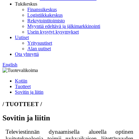
Tukikeskus
Finanssikeskus
Logistiikkakeskus
Rekrytointitoimisto
Myyntiä edeltävä ja jälkimarkkinointi
Usein kysytyt kysymykset
Uutiset
Yritysuutiset
Alan uutiset
Ota yhteyttä
English
Kotiin
Tuotteet
Sovitin ja liitin
/ TUOTTEET /
Sovitin ja liitin
Televiestinnän dynaamisella alueella optinen
kuituteknologia toimii nykyaikaisen liitettävyyden