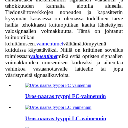
tehokkuuden kannalta aiotulla alueella.
Tiedonsiirtoverkkojen nopeuden ja kapasiteetin
kysynnän kasvaessa on olemassa todellinen tarve
hallita tehokkaasti kuituoptiikan kautta lähetettyjen
valosignaalien voimakkuutta. Tämä on johtanut
kuituoptiikan
kehittämiseen.
vaimentimet
välttämättömyytenä
kuiduissa käytettäväksi. Niillä on kriittinen sovellus
toimiessaan
vaimentimet
mikä estää optisten signaalien
voimakkuuden nousemisen korkeaksi ja aiheuttaa
vahinkoa vastaanottavalle laitteelle tai jopa
vääristyneitä signaalikuvioita.
Uros-naaras tyyppi FC-vaimennin
Uros-naaras tyyppi LC-vaimennin