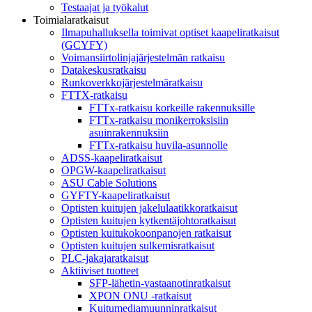
Testaajat ja työkalut
Toimialaratkaisut
Ilmapuhalluksella toimivat optiset kaapeliratkaisut
(GCYFY)
Voimansiirtolinjajärjestelmän ratkaisu
Datakeskusratkaisu
Runkoverkkojärjestelmäratkaisu
FTTX-ratkaisu
FTTx-ratkaisu korkeille rakennuksille
FTTx-ratkaisu monikerroksisiin
asuinrakennuksiin
FTTx-ratkaisu huvila-asunnolle
ADSS-kaapeliratkaisut
OPGW-kaapeliratkaisut
ASU Cable Solutions
GYFTY-kaapeliratkaisut
Optisten kuitujen jakelulaatikkoratkaisut
Optisten kuitujen kytkentäjohtoratkaisut
Optisten kuitukokoonpanojen ratkaisut
Optisten kuitujen sulkemisratkaisut
PLC-jakajaratkaisut
Aktiiviset tuotteet
SFP-lähetin-vastaanotinratkaisut
XPON ONU -ratkaisut
Kuitumediamuunninratkaisut