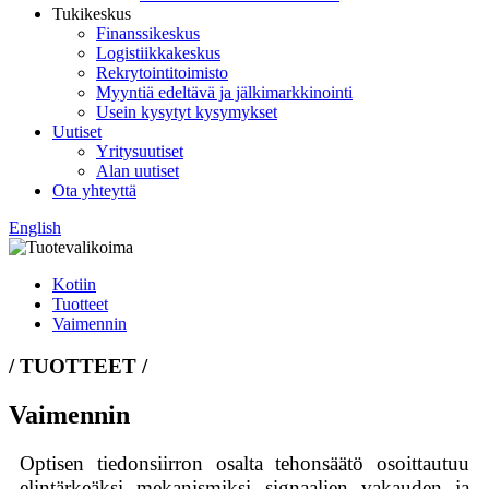
Tukikeskus
Finanssikeskus
Logistiikkakeskus
Rekrytointitoimisto
Myyntiä edeltävä ja jälkimarkkinointi
Usein kysytyt kysymykset
Uutiset
Yritysuutiset
Alan uutiset
Ota yhteyttä
English
Kotiin
Tuotteet
Vaimennin
/ TUOTTEET /
Vaimennin
Optisen tiedonsiirron osalta tehonsäätö osoittautuu
elintärkeäksi mekanismiksi signaalien vakauden ja