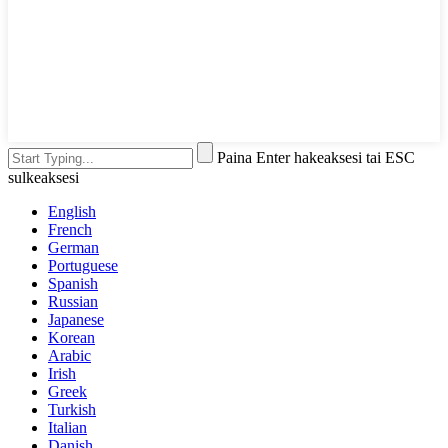
Paina Enter hakeaksesi tai ESC
sulkeaksesi
English
French
German
Portuguese
Spanish
Russian
Japanese
Korean
Arabic
Irish
Greek
Turkish
Italian
Danish