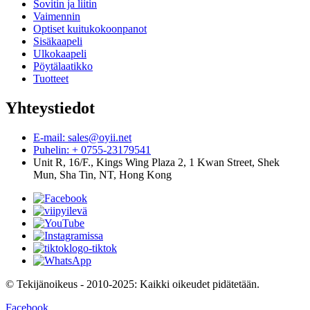
Sovitin ja liitin
Vaimennin
Optiset kuitukokoonpanot
Sisäkaapeli
Ulkokaapeli
Pöytälaatikko
Tuotteet
Yhteystiedot
E-mail: sales@oyii.net
Puhelin: + 0755-23179541
Unit R, 16/F., Kings Wing Plaza 2, 1 Kwan Street, Shek
Mun, Sha Tin, NT, Hong Kong
© Tekijänoikeus - 2010-2025: Kaikki oikeudet pidätetään.
Facebook