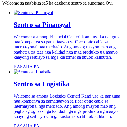
Welcome sa pagbisita sa
5 ka dagkong sentro sa suporta
sa Oyi
Sentro sa Pinansyal
Welcome sa among Financial Center! Kami usa ka nanguna
nga kompanya sa pamatigayon sa fiber optic cable sa
internasyonal nga merkado. Ang among misyon mao ang
paghatag og taas nga kalidad nga mga produkto ug maayo
kaayong serbisyo sa mga kustomer sa tibuok kalibutan.
BASAHA PA
Sentro sa Logistika
Welcome sa among Logistics Center! Kami usa ka nanguna
nga kompanya sa pamatigayon sa fiber optic cable sa
internasyonal nga merkado. Ang among misyon mao ang
paghatag og taas nga kalidad nga mga produkto ug maayo
kaayong serbisyo sa mga kustomer sa tibuok kalibutan.
BASAHA PA