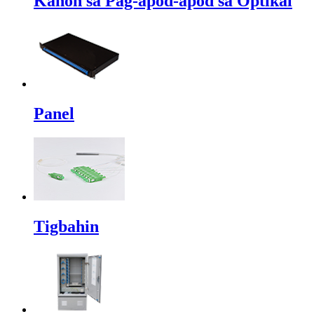
Kahon sa Pag-apod-apod sa Optikal
Panel
Tigbahin