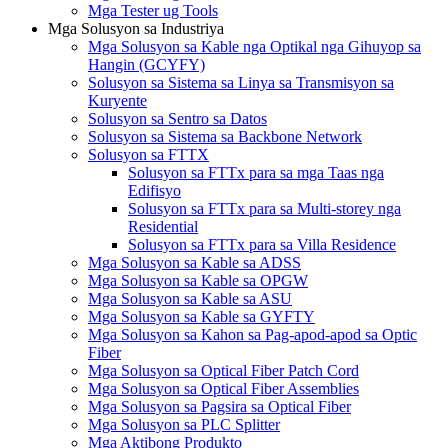
Mga Tester ug Tools
Mga Solusyon sa Industriya
Mga Solusyon sa Kable nga Optikal nga Gihuyop sa
Hangin (GCYFY)
Solusyon sa Sistema sa Linya sa Transmisyon sa
Kuryente
Solusyon sa Sentro sa Datos
Solusyon sa Sistema sa Backbone Network
Solusyon sa FTTX
Solusyon sa FTTx para sa mga Taas nga
Edifisyo
Solusyon sa FTTx para sa Multi-storey nga
Residential
Solusyon sa FTTx para sa Villa Residence
Mga Solusyon sa Kable sa ADSS
Mga Solusyon sa Kable sa OPGW
Mga Solusyon sa Kable sa ASU
Mga Solusyon sa Kable sa GYFTY
Mga Solusyon sa Kahon sa Pag-apod-apod sa Optic
Fiber
Mga Solusyon sa Optical Fiber Patch Cord
Mga Solusyon sa Optical Fiber Assemblies
Mga Solusyon sa Pagsira sa Optical Fiber
Mga Solusyon sa PLC Splitter
Mga Aktibong Produkto