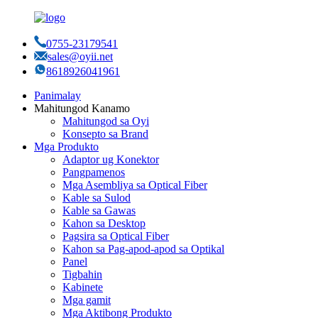
0755-23179541
sales@oyii.net
8618926041961
Panimalay
Mahitungod Kanamo
Mahitungod sa Oyi
Konsepto sa Brand
Mga Produkto
Adaptor ug Konektor
Pangpamenos
Mga Asembliya sa Optical Fiber
Kable sa Sulod
Kable sa Gawas
Kahon sa Desktop
Pagsira sa Optical Fiber
Kahon sa Pag-apod-apod sa Optikal
Panel
Tigbahin
Kabinete
Mga gamit
Mga Aktibong Produkto