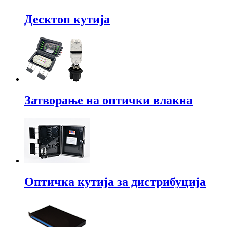
Десктоп кутија
Затворање на оптички влакна
Оптичка кутија за дистрибуција