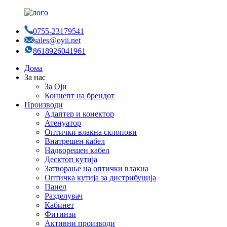
0755-23179541
sales@oyii.net
8618926041961
Дома
За нас
За Оји
Концепт на брендот
Производи
Адаптер и конектор
Атенуатор
Оптички влакна склопови
Внатрешен кабел
Надворешен кабел
Десктоп кутија
Затворање на оптички влакна
Оптичка кутија за дистрибуција
Панел
Разделувач
Кабинет
Фитинзи
Активни производи