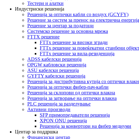
Тестери и алатки
Индустриски решенија
Решенија за оптички кабли со воздух (GCYFY)
Решение за систем за пренос на електрична енергиј
Решение за центар за податоци
Системско решение за основна мрежа
FTTX решение
FTTx решение за високи згради
FTTx решение за повеќекатни станбени објек
FTTx решение за вила-резиденција
ADSS кабелски решенија
OPGW кабловски решенија
ASU кабелски решенија
GYFTY кабелски решенија
Решенија за дистрибутивна кутија со оптички влакн
Решенија за оптички фибер-пач-кабли
Решенија за склопови од оптички влакна
Решенија за затворање на оптички влакна
PLC решенија за разделување
Активни производи
SFP примопредаватели решенија
XPON ONU решенија
Решенија за конвертори на фибер медиуми
Центар за поддршка
Финансиски центар