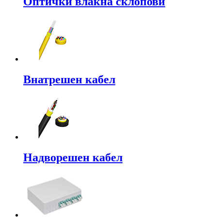
Оптички влакна склопови
Внатрешен кабел
Надворешен кабел