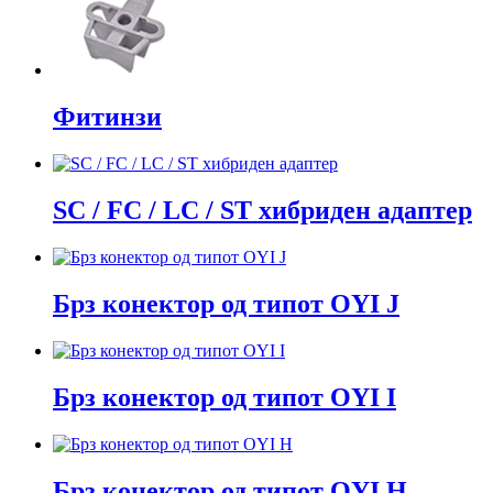
Фитинзи
SC / FC / LC / ST хибриден адаптер
Брз конектор од типот OYI J
Брз конектор од типот OYI I
Брз конектор од типот OYI H