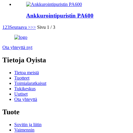
Ankkurointipuristin PA600
1
2
3
Seuraava >
>>
Sivu 1 / 3
Ota yhteyttä nyt
Tietoja Oyista
Tietoa meistä
Tuotteet
Toimialaratkaisut
Tukikeskus
Uutiset
Ota yhteyttä
Tuote
Sovitin ja liitin
Vaimennin