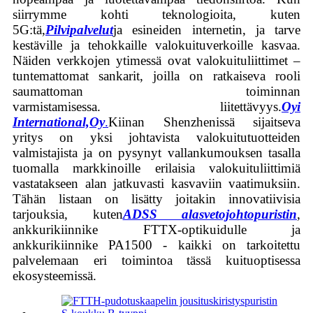
siirrymme kohti teknologioita, kuten
5G:tä,
Pilvipalvelut
ja esineiden internetin, ja tarve
kestäville ja tehokkaille valokuituverkoille kasvaa.
Näiden verkkojen ytimessä ovat valokuituliittimet –
tuntemattomat sankarit, joilla on ratkaiseva rooli
saumattoman toiminnan
varmistamisessa.
liitettävyys.
Oyi
International,
Oy
.
Kiinan Shenzhenissä sijaitseva
yritys on yksi johtavista valokuitutuotteiden
valmistajista ja on pysynyt vallankumouksen tasalla
tuomalla markkinoille erilaisia ​​valokuituliittimiä
vastatakseen alan jatkuvasti kasvaviin vaatimuksiin.
Tähän listaan ​​on lisätty joitakin innovatiivisia
tarjouksia, kuten
ADSS alasvetojohtopuristin
,
ankkurikiinnike FTTX-optikuidulle ja
ankkurikiinnike PA1500 - kaikki on tarkoitettu
palvelemaan eri toimintoa tässä kuituoptisessa
ekosysteemissä.