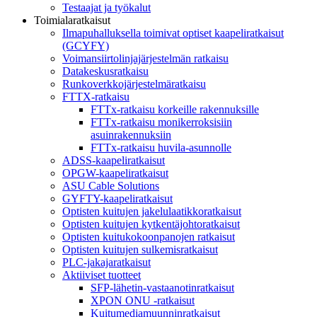
Testaajat ja työkalut
Toimialaratkaisut
Ilmapuhalluksella toimivat optiset kaapeliratkaisut
(GCYFY)
Voimansiirtolinjajärjestelmän ratkaisu
Datakeskusratkaisu
Runkoverkkojärjestelmäratkaisu
FTTX-ratkaisu
FTTx-ratkaisu korkeille rakennuksille
FTTx-ratkaisu monikerroksisiin
asuinrakennuksiin
FTTx-ratkaisu huvila-asunnolle
ADSS-kaapeliratkaisut
OPGW-kaapeliratkaisut
ASU Cable Solutions
GYFTY-kaapeliratkaisut
Optisten kuitujen jakelulaatikkoratkaisut
Optisten kuitujen kytkentäjohtoratkaisut
Optisten kuitukokoonpanojen ratkaisut
Optisten kuitujen sulkemisratkaisut
PLC-jakajaratkaisut
Aktiiviset tuotteet
SFP-lähetin-vastaanotinratkaisut
XPON ONU -ratkaisut
Kuitumediamuunninratkaisut