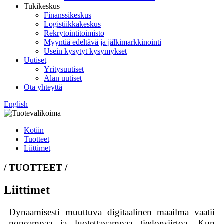
Tukikeskus
Finanssikeskus
Logistiikkakeskus
Rekrytointitoimisto
Myyntiä edeltävä ja jälkimarkkinointi
Usein kysytyt kysymykset
Uutiset
Yritysuutiset
Alan uutiset
Ota yhteyttä
English
Kotiin
Tuotteet
Liittimet
/ TUOTTEET /
Liittimet
Dynaamisesti muuttuva digitaalinen maailma vaatii
nopeampaa ja luotettavampaa tiedonsiirtoa. Kun