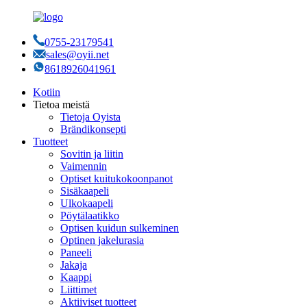
0755-23179541
sales@oyii.net
8618926041961
Kotiin
Tietoa meistä
Tietoja Oyista
Brändikonsepti
Tuotteet
Sovitin ja liitin
Vaimennin
Optiset kuitukokoonpanot
Sisäkaapeli
Ulkokaapeli
Pöytälaatikko
Optisen kuidun sulkeminen
Optinen jakelurasia
Paneeli
Jakaja
Kaappi
Liittimet
Aktiiviset tuotteet