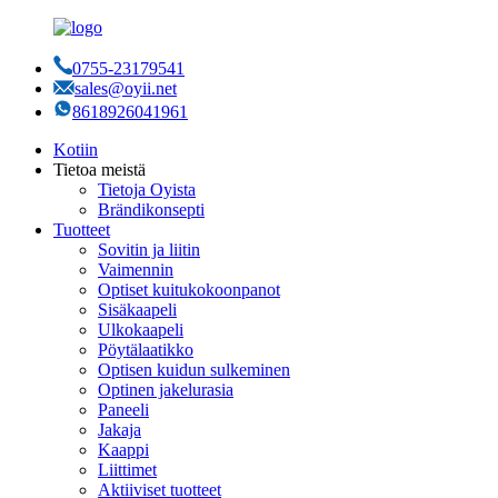
0755-23179541
sales@oyii.net
8618926041961
Kotiin
Tietoa meistä
Tietoja Oyista
Brändikonsepti
Tuotteet
Sovitin ja liitin
Vaimennin
Optiset kuitukokoonpanot
Sisäkaapeli
Ulkokaapeli
Pöytälaatikko
Optisen kuidun sulkeminen
Optinen jakelurasia
Paneeli
Jakaja
Kaappi
Liittimet
Aktiiviset tuotteet