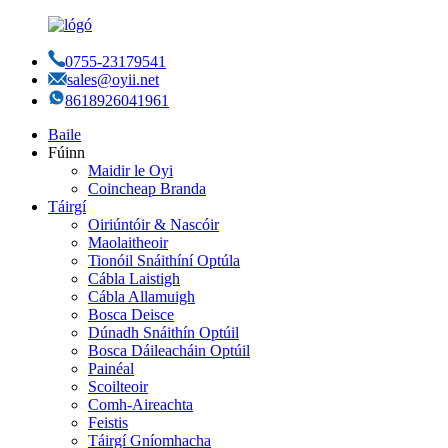
0755-23179541
sales@oyii.net
8618926041961
Baile
Fúinn
Maidir le Oyi
Coincheap Branda
Táirgí
Oiriúntóir & Nascóir
Maolaitheoir
Tionóil Snáithíní Optúla
Cábla Laistigh
Cábla Allamuigh
Bosca Deisce
Dúnadh Snáithín Optúil
Bosca Dáileacháin Optúil
Painéal
Scoilteoir
Comh-Aireachta
Feistis
Táirgí Gníomhacha