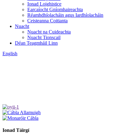
Ionad Loighistice
Earcaíocht Gníomhaireachta
Réamhdhíolacháin agus Iardhíolacháin
Ceisteanna Coitianta
Nuacht
Nuacht na Cuideachta
Nuacht Tionscail
Déan Teagmháil Linn
English
Ionad Táirgí