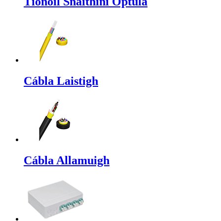
Tionóil Snáithíní Optúla
Cábla Laistigh
Cábla Allamuigh