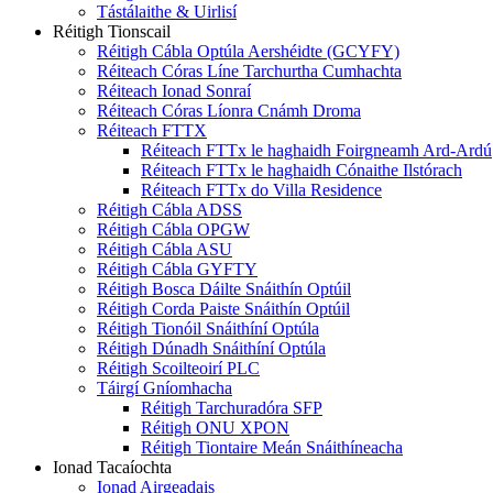
Tástálaithe & Uirlisí
Réitigh Tionscail
Réitigh Cábla Optúla Aershéidte (GCYFY)
Réiteach Córas Líne Tarchurtha Cumhachta
Réiteach Ionad Sonraí
Réiteach Córas Líonra Cnámh Droma
Réiteach FTTX
Réiteach FTTx le haghaidh Foirgneamh Ard-Ardú
Réiteach FTTx le haghaidh Cónaithe Ilstórach
Réiteach FTTx do Villa Residence
Réitigh Cábla ADSS
Réitigh Cábla OPGW
Réitigh Cábla ASU
Réitigh Cábla GYFTY
Réitigh Bosca Dáilte Snáithín Optúil
Réitigh Corda Paiste Snáithín Optúil
Réitigh Tionóil Snáithíní Optúla
Réitigh Dúnadh Snáithíní Optúla
Réitigh Scoilteoirí PLC
Táirgí Gníomhacha
Réitigh Tarchuradóra SFP
Réitigh ONU XPON
Réitigh Tiontaire Meán Snáithíneacha
Ionad Tacaíochta
Ionad Airgeadais