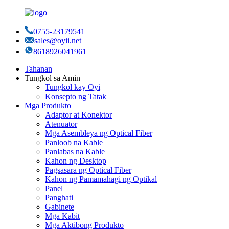
0755-23179541
sales@oyii.net
8618926041961
Tahanan
Tungkol sa Amin
Tungkol kay Oyi
Konsepto ng Tatak
Mga Produkto
Adaptor at Konektor
Atenuator
Mga Asembleya ng Optical Fiber
Panloob na Kable
Panlabas na Kable
Kahon ng Desktop
Pagsasara ng Optical Fiber
Kahon ng Pamamahagi ng Optikal
Panel
Panghati
Gabinete
Mga Kabit
Mga Aktibong Produkto