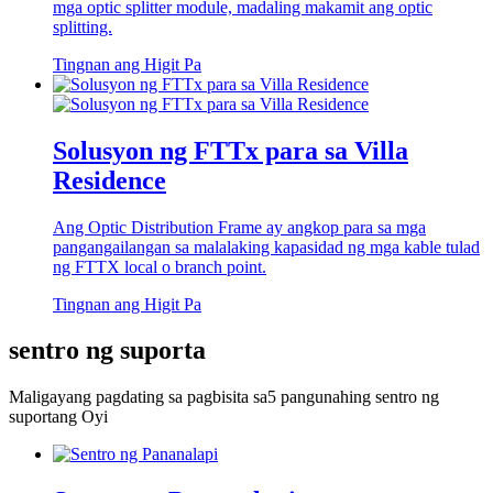
mga optic splitter module, madaling makamit ang optic
splitting.
Tingnan ang Higit Pa
Solusyon ng FTTx para sa Villa
Residence
Ang Optic Distribution Frame ay angkop para sa mga
pangangailangan sa malalaking kapasidad ng mga kable tulad
ng FTTX local o branch point.
Tingnan ang Higit Pa
sentro ng suporta
Maligayang pagdating sa pagbisita sa
5 pangunahing sentro ng
suporta
ng Oyi