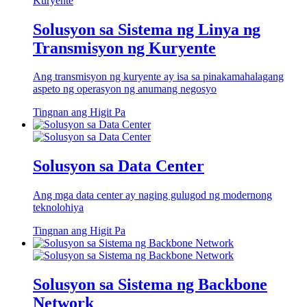
Solusyon sa Sistema ng Linya ng
Transmisyon ng Kuryente
Ang transmisyon ng kuryente ay isa sa pinakamahalagang
aspeto ng operasyon ng anumang negosyo
Tingnan ang Higit Pa
Solusyon sa Data Center
Ang mga data center ay naging gulugod ng modernong
teknolohiya
Tingnan ang Higit Pa
Solusyon sa Sistema ng Backbone
Network