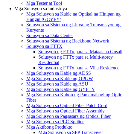
Mga Tester at Tool
Mga Solusyon sa Industriya
Mga Solusyon sa Kable na Optikal na Hinipan ng
Hangin (GCYFY)
Solusyon sa Sistema ng Linya ng Transmisyon ng
Kuryente
Solusyon sa Data Center
Solusyon sa Sistema ng Backbone Network
Solusyon sa FTTX
Solusyon ng FTTx para sa Mataas na Gusali
Solusyon ng FTTx para sa Multi-storey
Residential
Solusyon ng FTTx para sa Villa Residence
Mga Solusyon sa Kable ng ADSS
Mga Solusyon sa Kable ng OPGW
Mga Solusyon sa Kable ng ASU
Mga Solusyon sa Kable ng GYFTY
Mga Solusyon sa Kahon ng Pamamahagi ng Optic
Fiber
Mga Solusyon sa Optical Fiber Patch Cord
Mga Solusyon sa Optical Fiber Assembly
Mga Solusyon sa Pagsasara ng Optical Fiber
Mga Solusyon sa PLC Splitter
Mga Aktibong Produkto
Mga Solusyon sa SFP Transceiver