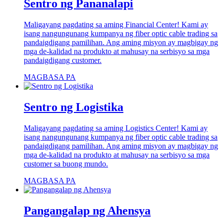
Sentro ng Pananalapi
Maligayang pagdating sa aming Financial Center! Kami ay
isang nangungunang kumpanya ng fiber optic cable trading sa
pandaigdigang pamilihan. Ang aming misyon ay magbigay ng
mga de-kalidad na produkto at mahusay na serbisyo sa mga
pandaigdigang customer.
MAGBASA PA
Sentro ng Logistika
Maligayang pagdating sa aming Logistics Center! Kami ay
isang nangungunang kumpanya ng fiber optic cable trading sa
pandaigdigang pamilihan. Ang aming misyon ay magbigay ng
mga de-kalidad na produkto at mahusay na serbisyo sa mga
customer sa buong mundo.
MAGBASA PA
Pangangalap ng Ahensya