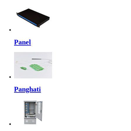
Panel
Panghati