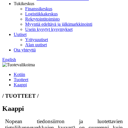
Tukikeskus
Finanssikeskus
Logistiikkakeskus
Rekrytointitoimisto
Myyntiä edeltävä ja jälkimarkkinointi
Usein kysytyt kysymykset
Uutiset
Yritysuutiset
Alan uutiset
Ota yhteyttä
English
Kotiin
Tuotteet
Kaappi
/ TUOTTEET /
Kaappi
Nopean tiedonsiirron ja luotettavien
tietoliikenneverkkojen kysyntä on suurempi kuin