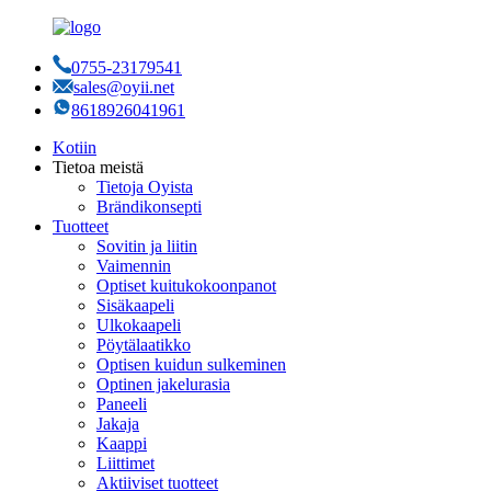
0755-23179541
sales@oyii.net
8618926041961
Kotiin
Tietoa meistä
Tietoja Oyista
Brändikonsepti
Tuotteet
Sovitin ja liitin
Vaimennin
Optiset kuitukokoonpanot
Sisäkaapeli
Ulkokaapeli
Pöytälaatikko
Optisen kuidun sulkeminen
Optinen jakelurasia
Paneeli
Jakaja
Kaappi
Liittimet
Aktiiviset tuotteet