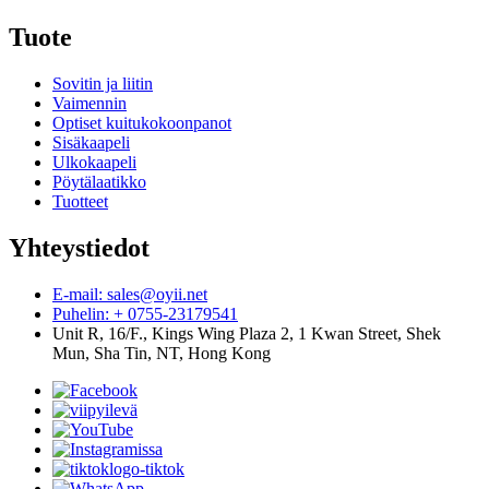
Tuote
Sovitin ja liitin
Vaimennin
Optiset kuitukokoonpanot
Sisäkaapeli
Ulkokaapeli
Pöytälaatikko
Tuotteet
Yhteystiedot
E-mail: sales@oyii.net
Puhelin: + 0755-23179541
Unit R, 16/F., Kings Wing Plaza 2, 1 Kwan Street, Shek
Mun, Sha Tin, NT, Hong Kong