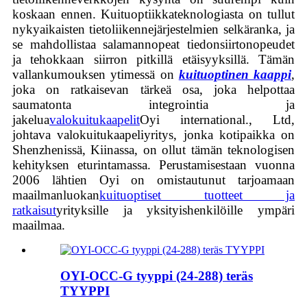
koskaan ennen. Kuituoptiikkateknologiasta on tullut
nykyaikaisten tietoliikennejärjestelmien selkäranka, ja
se mahdollistaa salamannopeat tiedonsiirtonopeudet
ja tehokkaan siirron pitkillä etäisyyksillä. Tämän
vallankumouksen ytimessä on
kuituoptinen kaappi
,
joka on ratkaisevan tärkeä osa, joka helpottaa
saumatonta integrointia ja
jakelua
valokuitukaapelit
Oyi international., Ltd,
johtava valokuitukaapeliyritys, jonka kotipaikka on
Shenzhenissä, Kiinassa, on ollut tämän teknologisen
kehityksen eturintamassa. Perustamisestaan ​​vuonna
2006 lähtien Oyi on omistautunut tarjoamaan
maailmanluokan
kuituoptiset tuotteet ja
ratkaisut
yrityksille ja yksityishenkilöille ympäri
maailmaa.
OYI-OCC-G tyyppi (24-288) teräs
TYYPPI