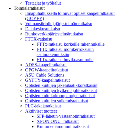
Testaajat ja työkalut
Toimialaratkaisut
Ilmapuhalluksella toimivat optiset kaapeliratkaisut
(GCYFY)
Voimansiirtolinjajärjestelmän ratkaisu
Datakeskusratkaisu
Runkoverkkojärjestelmäratkaisu
FTTX-ratkaisu
FTTx-ratkaisu korkeille rakennuksille
FTTx-ratkaisu monikerroksisiin
asuinrakennuksiin
FTTx-ratkaisu huvila-asunnolle
ADSS-kaapeliratkaisut
OPGW-kaapeliratkaisut
ASU Cable Solutions
GYFTY-kaapeliratkaisut
Optisten kuitujen jakelulaatikkoratkaisut
Optisten kuitujen kytkentäjohtoratkaisut
Optisten kuitukokoonpanojen ratkaisut
Optisten kuitujen sulkemisratkaisut
PLC-jakajaratkaisut
Aktiiviset tuotteet
SFP-lähetin-vastaanotinratkaisut
XPON ONU -ratkaisut
Kuitumediamuunninratkaisut