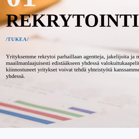
REKRYTOINTI
/TUKEA/
Yrityksemme rekrytoi parhaillaan agentteja, jakelijoita ja 
maailmanlaajuisesti edistääkseen yhdessä valokuitukaapeli
kiinnostuneet yritykset voivat tehdä yhteistyötä kanssamm
yhdessä.