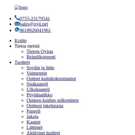
0755-23179541
sales@oyii.net
8618926041961
Kotiin
Tietoa meistä
Tietoja Oyista
Brändikonsepti
Tuotteet
Sovitin ja liitin
Vaimennin
Optiset kuitukokoonpanot
Sisäkaapeli
Ulkokaapeli
Pöytälaatikko
Optisen kuidun sulkeminen
Optinen jakelurasia
Paneeli
Jakaja
Kaappi
Liittimet
Aktiiviset tuotteet