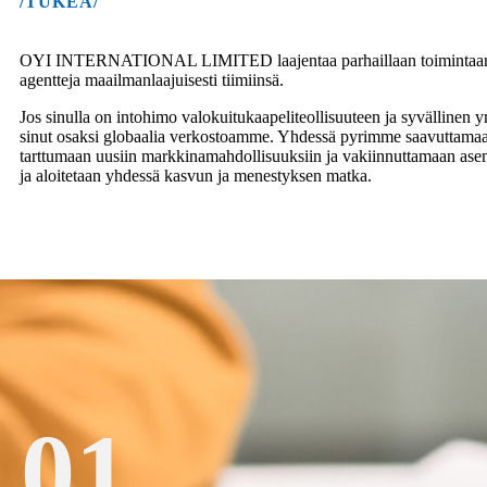
/TUKEA/
OYI INTERNATIONAL LIMITED laajentaa parhaillaan toimintaansa val
agentteja maailmanlaajuisesti tiimiinsä.
Jos sinulla on intohimo valokuitukaapeliteollisuuteen ja syvällin
sinut osaksi globaalia verkostoamme. Yhdessä pyrimme saavuttamaa
tarttumaan uusiin markkinamahdollisuuksiin ja vakiinnuttamaan ase
ja aloitetaan yhdessä kasvun ja menestyksen matka.
01