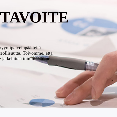
TAVOITE
myyntipalvelupäätteitä
teollisuutta. Toivomme, että
e ja kehittää toimintaamme