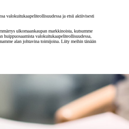
okuitukaapeliteollisuudessa ja etsii aktiivisesti
en ymmärrys ulkomaankaupan markkinoista, kutsumme
n huippuosaamista valokuitukaapeliteollisuudessa,
mamme alan johtavina toimijoina. Liity meihin tänään