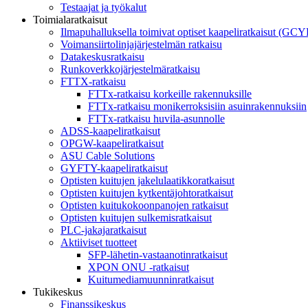
Testaajat ja työkalut
Toimialaratkaisut
Ilmapuhalluksella toimivat optiset kaapeliratkaisut (GC
Voimansiirtolinjajärjestelmän ratkaisu
Datakeskusratkaisu
Runkoverkkojärjestelmäratkaisu
FTTX-ratkaisu
FTTx-ratkaisu korkeille rakennuksille
FTTx-ratkaisu monikerroksisiin asuinrakennuksiin
FTTx-ratkaisu huvila-asunnolle
ADSS-kaapeliratkaisut
OPGW-kaapeliratkaisut
ASU Cable Solutions
GYFTY-kaapeliratkaisut
Optisten kuitujen jakelulaatikkoratkaisut
Optisten kuitujen kytkentäjohtoratkaisut
Optisten kuitukokoonpanojen ratkaisut
Optisten kuitujen sulkemisratkaisut
PLC-jakajaratkaisut
Aktiiviset tuotteet
SFP-lähetin-vastaanotinratkaisut
XPON ONU -ratkaisut
Kuitumediamuunninratkaisut
Tukikeskus
Finanssikeskus