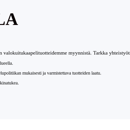
LA
n valokuitukaapelituotteidemme myynnistä. Tarkka yhteistyöt
lueella.
politiikan mukaisesti ja varmistettava tuotteiden laatu.
kkinatukea.