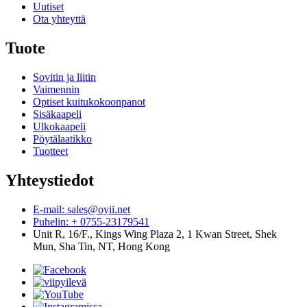
Uutiset
Ota yhteyttä
Tuote
Sovitin ja liitin
Vaimennin
Optiset kuitukokoonpanot
Sisäkaapeli
Ulkokaapeli
Pöytälaatikko
Tuotteet
Yhteystiedot
E-mail: sales@oyii.net
Puhelin: + 0755-23179541
Unit R, 16/F., Kings Wing Plaza 2, 1 Kwan Street, Shek
Mun, Sha Tin, NT, Hong Kong