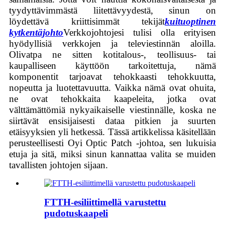
tyydyttävimmästä liitettävyydestä, sinun on
löydettävä kriittisimmät tekijät
kuituoptinen
kytkentäjohto
Verkkojohtojesi tulisi olla erityisen
hyödyllisiä verkkojen ja televiestinnän aloilla.
Olivatpa ne sitten kotitalous-, teollisuus- tai
kaupalliseen käyttöön tarkoitettuja, nämä
komponentit tarjoavat tehokkaasti tehokkuutta,
nopeutta ja luotettavuutta. Vaikka nämä ovat ohuita,
ne ovat tehokkaita kaapeleita, jotka ovat
välttämättömiä nykyaikaiselle viestinnälle, koska ne
siirtävät ensisijaisesti dataa pitkien ja suurten
etäisyyksien yli hetkessä. Tässä artikkelissa käsitellään
perusteellisesti Oyi Optic Patch -johtoa, sen lukuisia
etuja ja sitä, miksi sinun kannattaa valita se muiden
tavallisten johtojen sijaan.
FTTH-esiliittimellä varustettu
pudotuskaapeli