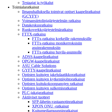
Testaajat ja työkalut
Toimialaratkaisut
Ilmapuhalluksella toimivat optiset kaapeliratkaisut
(GCYFY)
Voimansiirtolinjajärjestelmän ratkaisu
Datakeskusratkaisu
Runkoverkkojärjestelmäratkaisu
FTTX-ratkaisu
FTTx-ratkaisu korkeille rakennuksille
FTTx-ratkaisu monikerroksisiin
asuinrakennuksiin
FTTx-ratkaisu huvila-asunnolle
ADSS-kaapeliratkaisut
OPGW-kaapeliratkaisut
ASU Cable Solutions
GYFTY-kaapeliratkaisut
Optisten kuitujen jakelulaatikkoratkaisut
Optisten kuitujen kytkentäjohtoratkaisut
Optisten kuitukokoonpanojen ratkaisut
Optisten kuitujen sulkemisratkaisut
PLC-jakajaratkaisut
Aktiiviset tuotteet
SFP-lähetin-vastaanotinratkaisut
XPON ONU -ratkaisut
Kuitumediamuunninratkaisut