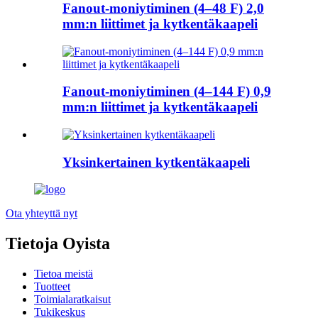
Fanout-moniytiminen (4–48 F) 2,0
mm:n liittimet ja kytkentäkaapeli
Fanout-moniytiminen (4–144 F) 0,9
mm:n liittimet ja kytkentäkaapeli
Yksinkertainen kytkentäkaapeli
Ota yhteyttä nyt
Tietoja Oyista
Tietoa meistä
Tuotteet
Toimialaratkaisut
Tukikeskus