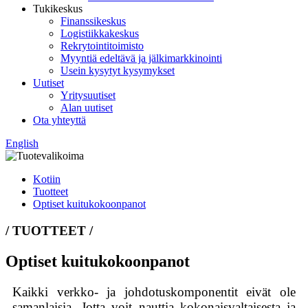
Tukikeskus
Finanssikeskus
Logistiikkakeskus
Rekrytointitoimisto
Myyntiä edeltävä ja jälkimarkkinointi
Usein kysytyt kysymykset
Uutiset
Yritysuutiset
Alan uutiset
Ota yhteyttä
English
Kotiin
Tuotteet
Optiset kuitukokoonpanot
/ TUOTTEET /
Optiset kuitukokoonpanot
Kaikki verkko- ja johdotuskomponentit eivät ole
samanlaisia. Jotta voit nauttia kokonaisvaltaisesta ja