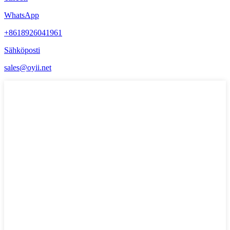
WhatsApp
+8618926041961
Sähköposti
sales@oyii.net