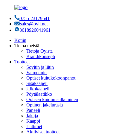
0755-23179541
sales@oyii.net
8618926041961
Kotiin
Tietoa meistä
Tietoja Oyista
Brändikonsepti
Tuotteet
Sovitin ja liitin
Vaimennin
Optiset kuitukokoonpanot
Sisäkaapeli
Ulkokaapeli
Pöytälaatikko
Optisen kuidun sulkeminen
Optinen jakelurasia
Paneeli
Jakaja
Kaappi
Liittimet
Aktiiviset tuotteet