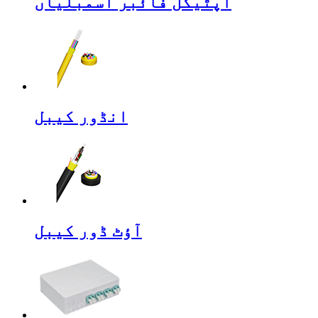
آپٹیکل فائبر اسمبلیاں
انڈور کیبل
آؤٹ ڈور کیبل