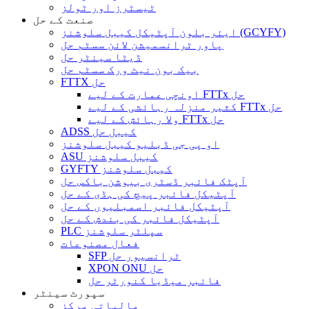
ٹیسٹرز اور ٹولز
صنعت کے حل
ایئر بلون آپٹیکل کیبل سلوشنز (GCYFY)
پاور ٹرانسمیشن لائن سسٹم حل
ڈیٹا سینٹر حل
بیک بون نیٹ ورک سسٹم حل
FTTX حل
اونچی عمارت کے لیے FTTx حل
کثیر منزلہ رہائشی کے لیے FTTx حل
ولا رہائش کے لیے FTTx حل
ADSS کیبل حل
او پی جی ڈبلیو کیبل سلوشنز
ASU کیبل سلوشنز
GYFTY کیبل سلوشنز
آپٹک فائبر ڈسٹری بیوشن باکس حل
آپٹیکل فائبر پیچ کی ہڈی کے حل
آپٹیکل فائبر اسمبلیوں کے حل
آپٹیکل فائبر کی بندش کے حل
PLC سپلٹر سلوشنز
فعال مصنوعات
SFP ٹرانسیور حل
XPON ONU حل
فائبر میڈیا کنورٹر حل
سپورٹ سینٹر
مالیاتی مرکز