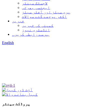
لاجسٹک سینٹر
ایجنسی بھرتی
پری سیلز اور آفٹر سیلز
اکثر پوچھے گئے سوالات
خبریں
کمپنی کی خبریں
انڈسٹری نیوز
ہم سے رابطہ کریں۔
English
پروڈکٹ سینٹر