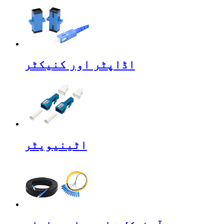
اڈاپٹر اور کنیکٹر
اٹینیویٹر