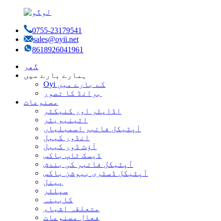
0755-23179541
sales@oyii.net
8618926041961
گھر
ہمارے بارے میں
Oyi کے بارے میں
برانڈ کا تصور
مصنوعات
اڈاپٹر اور کنیکٹر
اٹینیویٹر
آپٹیکل فائبر اسمبلیاں
انڈور کیبل
آؤٹ ڈور کیبل
ڈیسک ٹاپ باکس
آپٹیکل فائبر کی بندش
آپٹیکل ڈسٹری بیوشن باکس
پینل
سپلٹر
کابینہ
متعلقہ اشیاء
فعال مصنوعات