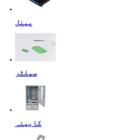
پینل
سپلٹر
کابینہ