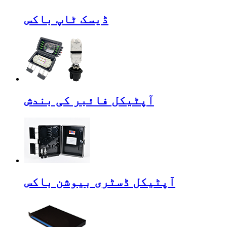
ڈیسک ٹاپ باکس
آپٹیکل فائبر کی بندش
آپٹیکل ڈسٹری بیوشن باکس