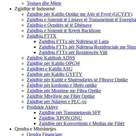
Testues dhe Mjete
Zgjidhje të Industrisë
Zgjidhje për Kabllo Optike me Ajër të Fryrë (GCYFY)
Zgjidhja e Sistemit të Linjave të Transmetimit të Energjis
Zgjidhja e Qendrës së të Dhënave
Zgjidhja e Sistemit të Rrjetit Backbone
Zgjidhja FTTX
Zgjidhja FTTx për Ndërtesa të Larta
Zgjidhja FTTx për Ndërtesa Rezidenciale me Shu
Zgjidhja FTTx për Rezidencën Vilë
Zgjidhje Kabllosh ADSS
Zgjidhje për Kabllo OPGW
Zgjidhjet e Kabllit ASU
Zgjidhje për Kabllo GYFTY
Zgjidhje për Kutitë e Shpërndarjes së Fibrave Optike
Zgjidhje për kordonin e fibrës optike
Zgjidhje për Montime me Fibra Optike
Zgjidhje Mbylljeje me Fibër Optike
Zgjidhje për Ndarjen e PLC-ve
Produkte Aktive
Zgjidhje për Transmetuesin SFP
Zgjidhje XPON ONU
Zgjidhje për Konvertimin e Medias me Fibër
Qendra e Mbështetjes
Qendra Financiare