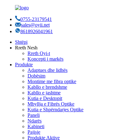
0755-23179541
sales@oyii.net
8618926041961
Shtëpi
Rreth Nesh
Rreth Oyi-t
Koncepti i markës
Produkte
Adaptues dhe lidhës
Dobësim
Montime me fibra optike
Kabllo e brendshme
Kabllo e jashtme
Kutia e Desktopit
Mbyllja e Fibrës Optike
Kutia e Shpërndarjes Optike
Paneli
Ndarës
Kabineti
Pajisje
Produkte Aktive