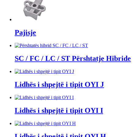
Pajisje
SC / FC / LC / ST Përshtatje Hibride
Lidhës i shpejtë i tipit OYI J
Lidhës i shpejtë i tipit OYI I
Lidhës i shpejtë i tipit OYI H