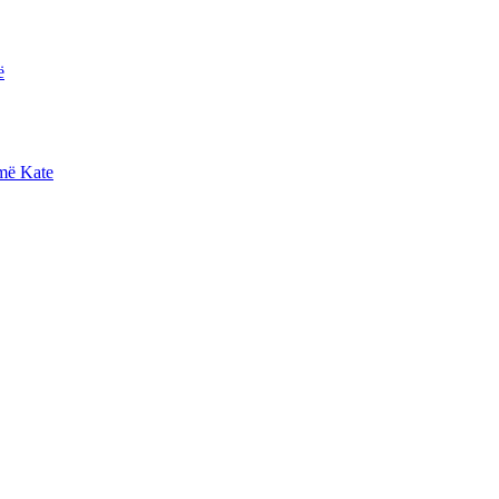
ë
më Kate