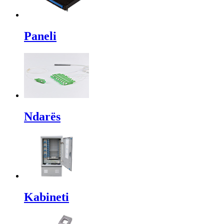
Paneli
Ndarës
Kabineti