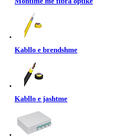
Montime me fibra optike
Kabllo e brendshme
Kabllo e jashtme