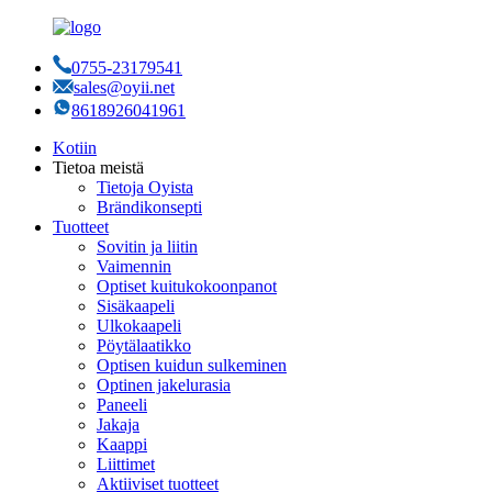
0755-23179541
sales@oyii.net
8618926041961
Kotiin
Tietoa meistä
Tietoja Oyista
Brändikonsepti
Tuotteet
Sovitin ja liitin
Vaimennin
Optiset kuitukokoonpanot
Sisäkaapeli
Ulkokaapeli
Pöytälaatikko
Optisen kuidun sulkeminen
Optinen jakelurasia
Paneeli
Jakaja
Kaappi
Liittimet
Aktiiviset tuotteet