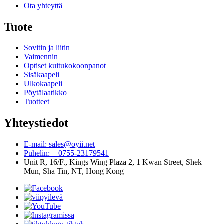
Ota yhteyttä
Tuote
Sovitin ja liitin
Vaimennin
Optiset kuitukokoonpanot
Sisäkaapeli
Ulkokaapeli
Pöytälaatikko
Tuotteet
Yhteystiedot
E-mail: sales@oyii.net
Puhelin: + 0755-23179541
Unit R, 16/F., Kings Wing Plaza 2, 1 Kwan Street, Shek
Mun, Sha Tin, NT, Hong Kong