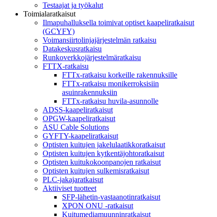
Testaajat ja työkalut
Toimialaratkaisut
Ilmapuhalluksella toimivat optiset kaapeliratkaisut
(GCYFY)
Voimansiirtolinjajärjestelmän ratkaisu
Datakeskusratkaisu
Runkoverkkojärjestelmäratkaisu
FTTX-ratkaisu
FTTx-ratkaisu korkeille rakennuksille
FTTx-ratkaisu monikerroksisiin
asuinrakennuksiin
FTTx-ratkaisu huvila-asunnolle
ADSS-kaapeliratkaisut
OPGW-kaapeliratkaisut
ASU Cable Solutions
GYFTY-kaapeliratkaisut
Optisten kuitujen jakelulaatikkoratkaisut
Optisten kuitujen kytkentäjohtoratkaisut
Optisten kuitukokoonpanojen ratkaisut
Optisten kuitujen sulkemisratkaisut
PLC-jakajaratkaisut
Aktiiviset tuotteet
SFP-lähetin-vastaanotinratkaisut
XPON ONU -ratkaisut
Kuitumediamuunninratkaisut