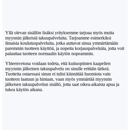
Yllä olevan sisällön lisäksi yrityksemme tarjoaa myös muita
myynnin jälkeisiä takuupalveluita. Tarjoamme esimerkiksi
ilmaisia ​​koulutuspalveluita, jotka auttavat sinua ymmärtämään
paremmin tuotteen käyttöä, ja nopeita korjauspalveluita, jotta voit
palauttaa tuotteen normaalin käytön nopeammin.
Yhteenvetona voidaan todeta, että kuituoptisten kaapelien
myynnin jälkeinen takuupalvelu on sinulle erittäin tärkeä.
Tuotteita ostaessasi sinun ei tulisi kiinnittää huomiota vain
tuotteen laatuun ja hintaan, vaan myös ymmärtää myynnin
jälkeisen takuupalvelun sisältö, jotta saat oikea-aikaista apua ja
tukea käytön aikana.