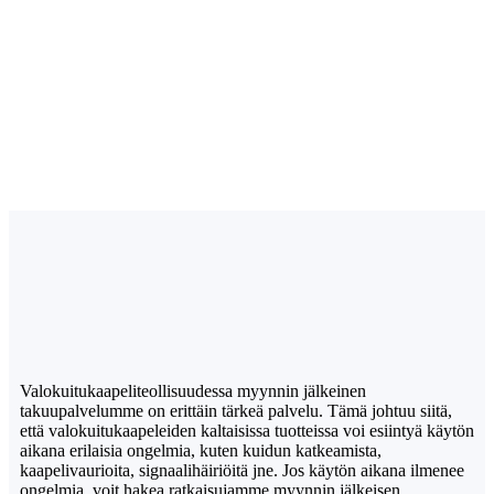
Valokuitukaapeliteollisuudessa myynnin jälkeinen
takuupalvelumme on erittäin tärkeä palvelu. Tämä johtuu siitä,
että valokuitukaapeleiden kaltaisissa tuotteissa voi esiintyä käytön
aikana erilaisia ​​ongelmia, kuten kuidun katkeamista,
kaapelivaurioita, signaalihäiriöitä jne. Jos käytön aikana ilmenee
ongelmia, voit hakea ratkaisujamme myynnin jälkeisen