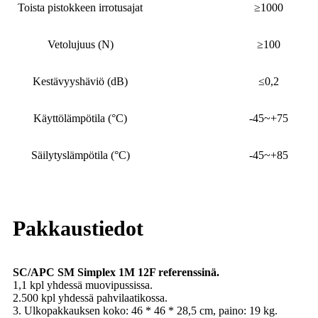
Toista pistokkeen irrotusajat
≥1000
Vetolujuus (N)
≥100
Kestävyyshäviö (dB)
≤0,2
Käyttölämpötila (°C)
-45~+75
Säilytyslämpötila (°C)
-45~+85
Pakkaustiedot
SC/APC SM Simplex 1M 12F referenssinä.
1,1 kpl yhdessä muovipussissa.
2.500 kpl yhdessä pahvilaatikossa.
3. Ulkopakkauksen koko: 46 * 46 * 28,5 cm, paino: 19 kg.