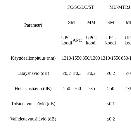
FC/SC/LC/ST
MU/MTRJ
SM
MM
SM
M
Parametri
UPC-
UPC-
UPC-
UP
APC
koodi
koodi
koodi
koo
Käyttöaallonpituus (nm)
1310/1550
850/1300
1310/1550
850/
Lisäyshäviö (dB)
≤0,2
≤0,3
≤0,2
≤0,2
≤0
Heijastushäviö (dB)
≥50
≥60
≥35
≥50
≥
Toistettavuushäviö (dB)
≤0,1
Vaihdettavuushäviö (dB)
≤0,2