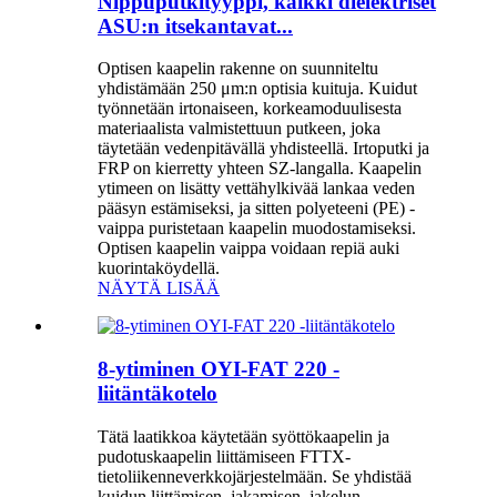
Nippuputkityyppi, kaikki dielektriset
ASU:n itsekantavat...
Optisen kaapelin rakenne on suunniteltu
yhdistämään 250 μm:n optisia kuituja. Kuidut
työnnetään irtonaiseen, korkeamoduulisesta
materiaalista valmistettuun putkeen, joka
täytetään vedenpitävällä yhdisteellä. Irtoputki ja
FRP on kierretty yhteen SZ-langalla. Kaapelin
ytimeen on lisätty vettähylkivää lankaa veden
pääsyn estämiseksi, ja sitten polyeteeni (PE) -
vaippa puristetaan kaapelin muodostamiseksi.
Optisen kaapelin vaippa voidaan repiä auki
kuorintaköydellä.
NÄYTÄ LISÄÄ
8-ytiminen OYI-FAT 220 -
liitäntäkotelo
Tätä laatikkoa käytetään syöttökaapelin ja
pudotuskaapelin liittämiseen FTTX-
tietoliikenneverkkojärjestelmään. Se yhdistää
kuidun liittämisen, jakamisen, jakelun,