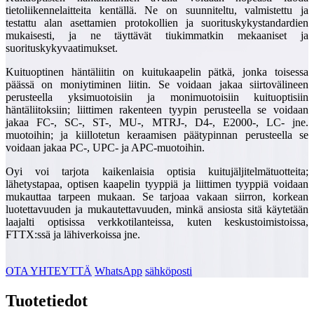
tietoliikennelaitteita kentällä. Ne on suunniteltu, valmistettu ja
testattu alan asettamien protokollien ja suorituskykystandardien
mukaisesti, ja ne täyttävät tiukimmatkin mekaaniset ja
suorituskykyvaatimukset.
Kuituoptinen häntäliitin on kuitukaapelin pätkä, jonka toisessa
päässä on moniytiminen liitin. Se voidaan jakaa siirtovälineen
perusteella yksimuotoisiin ja monimuotoisiin kuituoptisiin
häntäliitoksiin; liittimen rakenteen tyypin perusteella se voidaan
jakaa FC-, SC-, ST-, MU-, MTRJ-, D4-, E2000-, LC- jne.
muotoihin; ja kiillotetun keraamisen päätypinnan perusteella se
voidaan jakaa PC-, UPC- ja APC-muotoihin.
Oyi voi tarjota kaikenlaisia ​​optisia kuitujäljitelmätuotteita;
lähetystapaa, optisen kaapelin tyyppiä ja liittimen tyyppiä voidaan
mukauttaa tarpeen mukaan. Se tarjoaa vakaan siirron, korkean
luotettavuuden ja mukautettavuuden, minkä ansiosta sitä käytetään
laajalti optisissa verkkotilanteissa, kuten keskustoimistoissa,
FTTX:ssä ja lähiverkoissa jne.
OTA YHTEYTTÄ
WhatsApp
sähköposti
Tuotetiedot