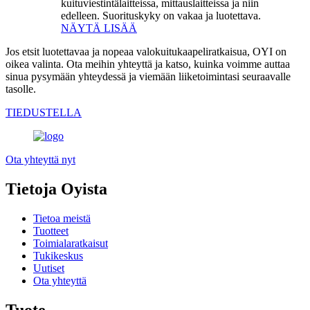
kuituviestintälaitteissa, mittauslaitteissa ja niin
edelleen. Suorituskyky on vakaa ja luotettava.
NÄYTÄ LISÄÄ
Jos etsit luotettavaa ja nopeaa valokuitukaapeliratkaisua, OYI on
oikea valinta. Ota meihin yhteyttä ja katso, kuinka voimme auttaa
sinua pysymään yhteydessä ja viemään liiketoimintasi seuraavalle
tasolle.
TIEDUSTELLA
Ota yhteyttä nyt
Tietoja Oyista
Tietoa meistä
Tuotteet
Toimialaratkaisut
Tukikeskus
Uutiset
Ota yhteyttä
Tuote