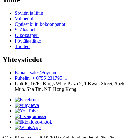
Sovitin ja liitin
Vaimennin
Optiset kuitukokoonpanot
Sisäkaapeli
Ulkokaapeli
Pöytälaatikko
Tuotteet
Yhteystiedot
E-mail: sales@oyii.net
Puhelin: + 0755-23179541
Unit R, 16/F., Kings Wing Plaza 2, 1 Kwan Street, Shek
Mun, Sha Tin, NT, Hong Kong
© Tekijänoikeus - 2010-2025: Kaikki oikeudet pidätetään.