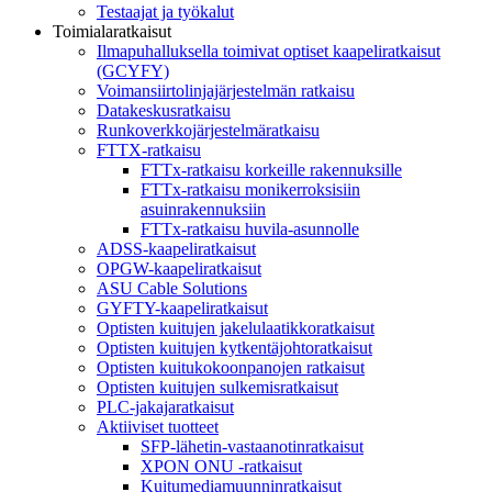
Testaajat ja työkalut
Toimialaratkaisut
Ilmapuhalluksella toimivat optiset kaapeliratkaisut
(GCYFY)
Voimansiirtolinjajärjestelmän ratkaisu
Datakeskusratkaisu
Runkoverkkojärjestelmäratkaisu
FTTX-ratkaisu
FTTx-ratkaisu korkeille rakennuksille
FTTx-ratkaisu monikerroksisiin
asuinrakennuksiin
FTTx-ratkaisu huvila-asunnolle
ADSS-kaapeliratkaisut
OPGW-kaapeliratkaisut
ASU Cable Solutions
GYFTY-kaapeliratkaisut
Optisten kuitujen jakelulaatikkoratkaisut
Optisten kuitujen kytkentäjohtoratkaisut
Optisten kuitukokoonpanojen ratkaisut
Optisten kuitujen sulkemisratkaisut
PLC-jakajaratkaisut
Aktiiviset tuotteet
SFP-lähetin-vastaanotinratkaisut
XPON ONU -ratkaisut
Kuitumediamuunninratkaisut