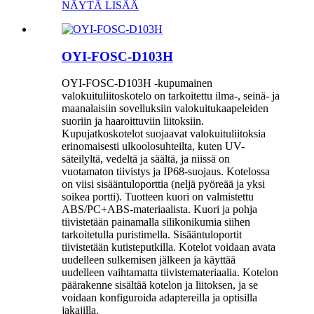
NÄYTÄ LISÄÄ
OYI-FOSC-D103H
OYI-FOSC-D103H -kupumainen
valokuituliitoskotelo on tarkoitettu ilma-, seinä- ja
maanalaisiin sovelluksiin valokuitukaapeleiden
suoriin ja haaroittuviin liitoksiin.
Kupujatkoskotelot suojaavat valokuituliitoksia
erinomaisesti ulkoolosuhteilta, kuten UV-
säteilyltä, vedeltä ja säältä, ja niissä on
vuotamaton tiivistys ja IP68-suojaus. Kotelossa
on viisi sisääntuloporttia (neljä pyöreää ja yksi
soikea portti). Tuotteen kuori on valmistettu
ABS/PC+ABS-materiaalista. Kuori ja pohja
tiivistetään painamalla silikonikumia siihen
tarkoitetulla puristimella. Sisääntuloportit
tiivistetään kutisteputkilla. Kotelot voidaan avata
uudelleen sulkemisen jälkeen ja käyttää
uudelleen vaihtamatta tiivistemateriaalia. Kotelon
päärakenne sisältää kotelon ja liitoksen, ja se
voidaan konfiguroida adaptereilla ja optisilla
jakajilla.