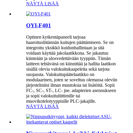
NÄYTÄ LISÄÄ
OYI-F401
Optinen kytkentäpaneeli tarjoaa
haaroitusliitännän kuitujen päättämiseen. Se on
integroitu yksikkö kuidunhallintaan ja sitä
voidaan käyttää jakolaatikkona. Se jakautuu
kiinteään ja ulosvedettävään tyyppiin. Tämän
laitteen tehtävänä on kiinnittää ja hallita laatikon
sisällä olevia valokuitukaapeleita sekä tarjota
suojausta. Valokuitupäätelaatikko on
modulaarinen, joten se soveltuu olemassa oleviin
järjestelmiisi ilman muutoksia tai lisätöitä. Sopii
FC-, SC-, ST-, LC- jne. adapterien asennukseen
ja sopii valokuituliittimille tai
muovikotelotyyppisille PLC-jakajille.
NÄYTÄ LISÄÄ