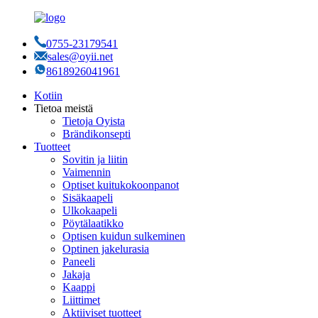
0755-23179541
sales@oyii.net
8618926041961
Kotiin
Tietoa meistä
Tietoja Oyista
Brändikonsepti
Tuotteet
Sovitin ja liitin
Vaimennin
Optiset kuitukokoonpanot
Sisäkaapeli
Ulkokaapeli
Pöytälaatikko
Optisen kuidun sulkeminen
Optinen jakelurasia
Paneeli
Jakaja
Kaappi
Liittimet
Aktiiviset tuotteet