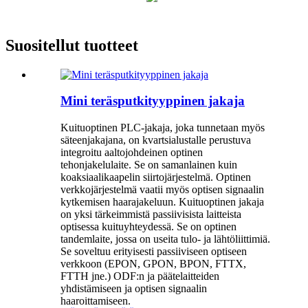
Suositellut tuotteet
Mini teräsputkityyppinen jakaja
Kuituoptinen PLC-jakaja, joka tunnetaan myös
säteenjakajana, on kvartsialustalle perustuva
integroitu aaltojohdeinen optinen
tehonjakelulaite. Se on samanlainen kuin
koaksiaalikaapelin siirtojärjestelmä. Optinen
verkkojärjestelmä vaatii myös optisen signaalin
kytkemisen haarajakeluun. Kuituoptinen jakaja
on yksi tärkeimmistä passiivisista laitteista
optisessa kuituyhteydessä. Se on optinen
tandemlaite, jossa on useita tulo- ja lähtöliittimiä.
Se soveltuu erityisesti passiiviseen optiseen
verkkoon (EPON, GPON, BPON, FTTX,
FTTH jne.) ODF:n ja päätelaitteiden
yhdistämiseen ja optisen signaalin
haaroittamiseen.