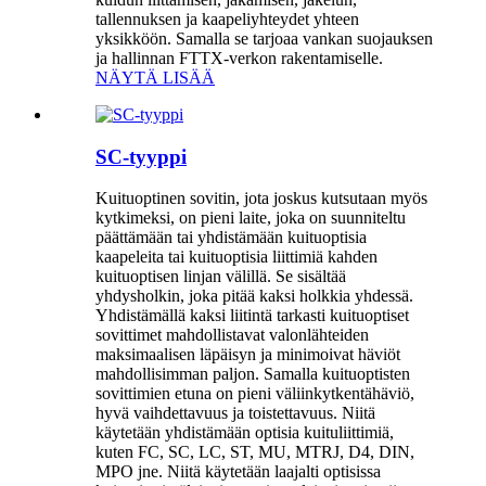
tallennuksen ja kaapeliyhteydet yhteen
yksikköön. Samalla se tarjoaa vankan suojauksen
ja hallinnan FTTX-verkon rakentamiselle.
NÄYTÄ LISÄÄ
SC-tyyppi
Kuituoptinen sovitin, jota joskus kutsutaan myös
kytkimeksi, on pieni laite, joka on suunniteltu
päättämään tai yhdistämään kuituoptisia
kaapeleita tai kuituoptisia liittimiä kahden
kuituoptisen linjan välillä. Se sisältää
yhdysholkin, joka pitää kaksi holkkia yhdessä.
Yhdistämällä kaksi liitintä tarkasti kuituoptiset
sovittimet mahdollistavat valonlähteiden
maksimaalisen läpäisyn ja minimoivat häviöt
mahdollisimman paljon. Samalla kuituoptisten
sovittimien etuna on pieni väliinkytkentähäviö,
hyvä vaihdettavuus ja toistettavuus. Niitä
käytetään yhdistämään optisia kuituliittimiä,
kuten FC, SC, LC, ST, MU, MTRJ, D4, DIN,
MPO jne. Niitä käytetään laajalti optisissa