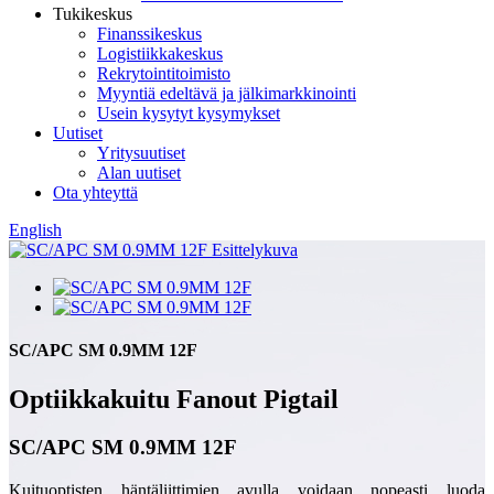
Tukikeskus
Finanssikeskus
Logistiikkakeskus
Rekrytointitoimisto
Myyntiä edeltävä ja jälkimarkkinointi
Usein kysytyt kysymykset
Uutiset
Yritysuutiset
Alan uutiset
Ota yhteyttä
English
SC/APC SM 0.9MM 12F
Optiikkakuitu Fanout Pigtail
SC/APC SM 0.9MM 12F
Kuituoptisten häntäliittimien avulla voidaan nopeasti luoda