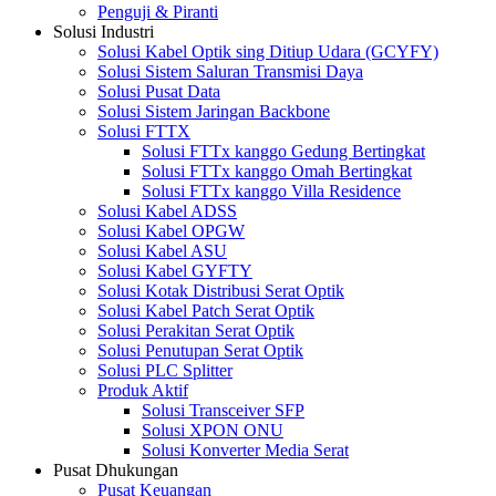
Penguji & Piranti
Solusi Industri
Solusi Kabel Optik sing Ditiup Udara (GCYFY)
Solusi Sistem Saluran Transmisi Daya
Solusi Pusat Data
Solusi Sistem Jaringan Backbone
Solusi FTTX
Solusi FTTx kanggo Gedung Bertingkat
Solusi FTTx kanggo Omah Bertingkat
Solusi FTTx kanggo Villa Residence
Solusi Kabel ADSS
Solusi Kabel OPGW
Solusi Kabel ASU
Solusi Kabel GYFTY
Solusi Kotak Distribusi Serat Optik
Solusi Kabel Patch Serat Optik
Solusi Perakitan Serat Optik
Solusi Penutupan Serat Optik
Solusi PLC Splitter
Produk Aktif
Solusi Transceiver SFP
Solusi XPON ONU
Solusi Konverter Media Serat
Pusat Dhukungan
Pusat Keuangan