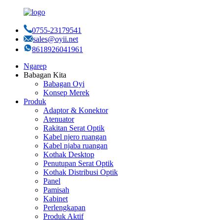
0755-23179541
sales@oyii.net
8618926041961
Ngarep
Babagan Kita
Babagan Oyi
Konsep Merek
Produk
Adaptor & Konektor
Atenuator
Rakitan Serat Optik
Kabel njero ruangan
Kabel njaba ruangan
Kothak Desktop
Penutupan Serat Optik
Kothak Distribusi Optik
Panel
Pamisah
Kabinet
Perlengkapan
Produk Aktif