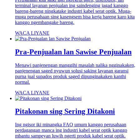
terminal layanan penjualan ing saindenging jagad kanggo
bareng-bareng ningkatake industri kabel serat optik. Muga-
muga perusahaan sing kasengsem bisa kerja bareng karo kita
kanggo ngembangake bareng.
WACA LIYANE
Pra-Penjualan lan Sawise Penjualan
Menawi panjenengan manggihi masalah nalika ngginakaken,
panjenengan saged nyuwun solusi saking layanan garansi
purna jual supados produk saged dipunginakaken kanthi
normal.
WACA LIYANE
Pitakonan sing Sering Ditakoni
Ing ngisor iki minangka FAQ umum kanggo perusahaan
perdagangan manca ing industri kabel serat optik kanggo
mbantu sampeyan luwih ngerti produk kabel serat optik.