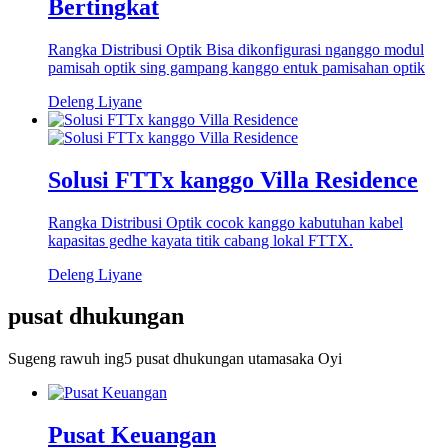
Bertingkat
Rangka Distribusi Optik Bisa dikonfigurasi nganggo modul
pamisah optik sing gampang kanggo entuk pamisahan optik
Deleng Liyane
Solusi FTTx kanggo Villa Residence
Rangka Distribusi Optik cocok kanggo kabutuhan kabel
kapasitas gedhe kayata titik cabang lokal FTTX.
Deleng Liyane
pusat dhukungan
Sugeng rawuh ing
5 pusat dhukungan utama
saka Oyi
Pusat Keuangan