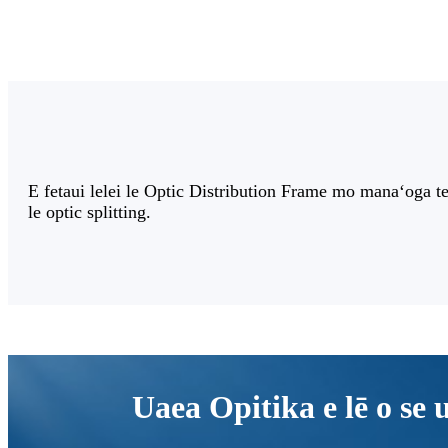
E fetaui lelei le Optic Distribution Frame mo manaʻoga te
le optic splitting.
Uaea Opitika e lē o se