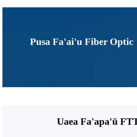
Pusa Fa'ai'u Fiber Optic
Uaea Fa'apa'ū FT