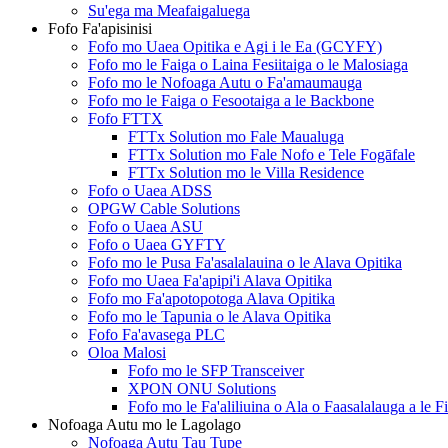
Su'ega ma Meafaigaluega
Fofo Fa'apisinisi
Fofo mo Uaea Opitika e Agi i le Ea (GCYFY)
Fofo mo le Faiga o Laina Fesiitaiga o le Malosiaga
Fofo mo le Nofoaga Autu o Fa'amaumauga
Fofo mo le Faiga o Fesootaiga a le Backbone
Fofo FTTX
FTTx Solution mo Fale Maualuga
FTTx Solution mo Fale Nofo e Tele Fogāfale
FTTx Solution mo le Villa Residence
Fofo o Uaea ADSS
OPGW Cable Solutions
Fofo o Uaea ASU
Fofo o Uaea GYFTY
Fofo mo le Pusa Fa'asalalauina o le Alava Opitika
Fofo mo Uaea Fa'apipi'i Alava Opitika
Fofo mo Fa'apotopotoga Alava Opitika
Fofo mo le Tapunia o le Alava Opitika
Fofo Fa'avasega PLC
Oloa Malosi
Fofo mo le SFP Transceiver
XPON ONU Solutions
Fofo mo le Fa'aliliuina o Ala o Faasalalauga a le F
Nofoaga Autu mo le Lagolago
Nofoaga Autu Tau Tupe