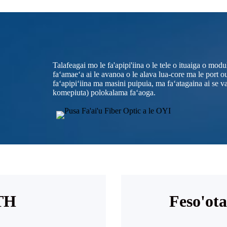
Talafeagai mo le fa'apipi'iina o le tele o ituaiga o modu
faʻamaeʻa ai le avanoa o le alava lua-core ma le port o
faʻapipiʻiina ma masini puipuia, ma faʻatagaina ai se vae
komepiuta) polokalama faʻaoga.
TH
Feso'ota