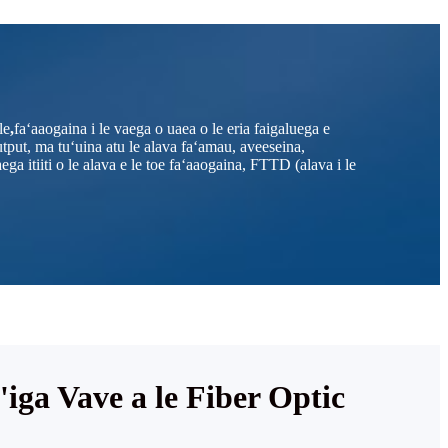
le
,
faʻaaogaina i le vaega o uaea o le eria faigaluega e
utput, ma tuʻuina atu le alava faʻamau, aveeseina,
ga itiiti o le alava e le toe faʻaaogaina, FTTD (alava i le
'iga Vave a le Fiber Optic