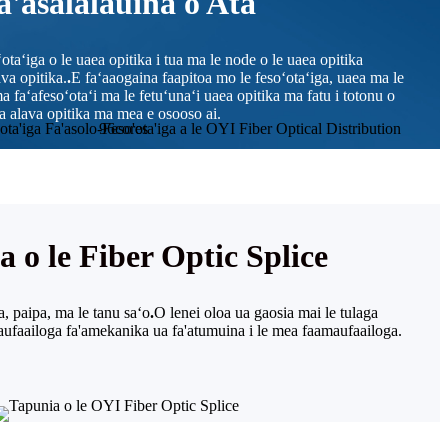
a'asalalauina o Ata
taʻiga o le uaea opitika i tua ma le node o le uaea opitika
ava opitika.
.
E faʻaaogaina faapitoa mo le fesoʻotaʻiga, uaea ma le
ma faʻafesoʻotaʻi ma le fetuʻunaʻi uaea opitika ma fatu i totonu o
iga alava opitika ma mea e osooso ai.
 o le Fiber Optic Splice
a, paipa, ma le tanu saʻo
.
O lenei oloa ua gaosia mai le tulaga
ufaailoga fa'amekanika ua fa'atumuina i le mea faamaufaailoga.