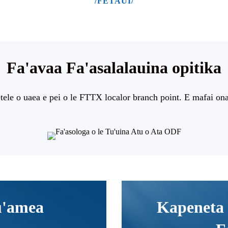
/FETAUI/
Fa'avaa Fa'asalalauina opitika
tele o uaea e pei o le FTTX localor branch point. E mafai ona 
 u'amea
Kapeneta 