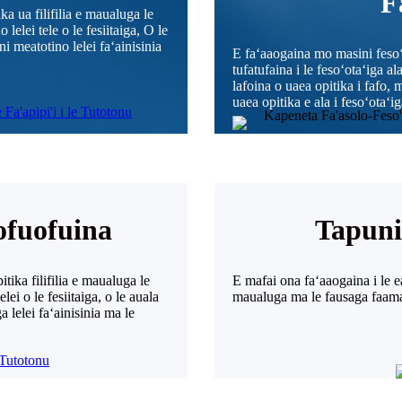
F
ka ua filifilia e maualuga le
 lelei tele o le fesiitaiga, O le
ni meatotino lelei faʻainisinia
E faʻaaogaina mo masini fesoʻo
tufatufaina i le fesoʻotaʻiga al
lafoina o uaea opitika i fafo, 
uaea opitika e ala i fesoʻotaʻ
ofuofuina
Tapunia
itika filifilia e maualuga le
E mafai ona faʻaaogaina i le e
lei o le fesiitaiga, o le auala
maualuga ma le fausaga faama
a lelei faʻainisinia ma le