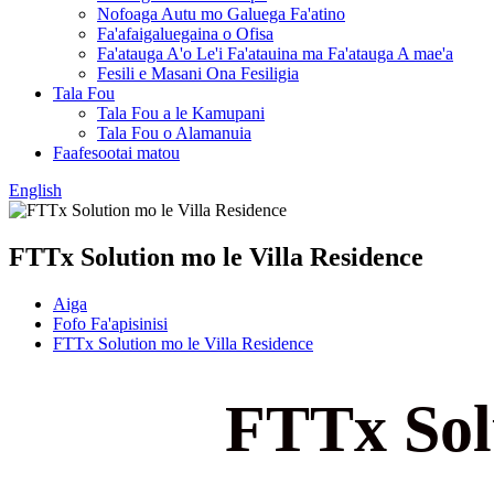
Nofoaga Autu mo Galuega Fa'atino
Fa'afaigaluegaina o Ofisa
Fa'atauga A'o Le'i Fa'atauina ma Fa'atauga A mae'a
Fesili e Masani Ona Fesiligia
Tala Fou
Tala Fou a le Kamupani
Tala Fou o Alamanuia
Faafesootai matou
English
FTTx Solution mo le Villa Residence
Aiga
Fofo Fa'apisinisi
FTTx Solution mo le Villa Residence
FTTx Solu