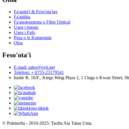
Fa'apipi'i & Feso'ota'iga
Fa'aitiitia
Fa'apotopotoga o Fiber Optical
Uaea i totonu
Uaea i Fafo
Pusa o le Komepiuta
Oloa
Feso'ota'i
E-mail: sales@oyii.net
Telefoni: + 0755-23179541
Iunite R, 16/F., Kings Wing Plaza 2, 1 I luga o Kwan Street,
© Puletaofia - 2010-2025: Taofia Aia Tatau Uma.