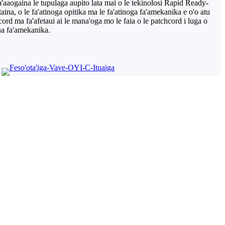
fa'aaogaina le tupulaga aupito lata mai o le tekinolosi Rapid Ready-
ina, o le fa'atinoga opitika ma le fa'atinoga fa'amekanika e o'o atu
cord ma fa'afetaui ai le mana'oga mo le faia o le patchcord i luga o
ina fa'amekanika.