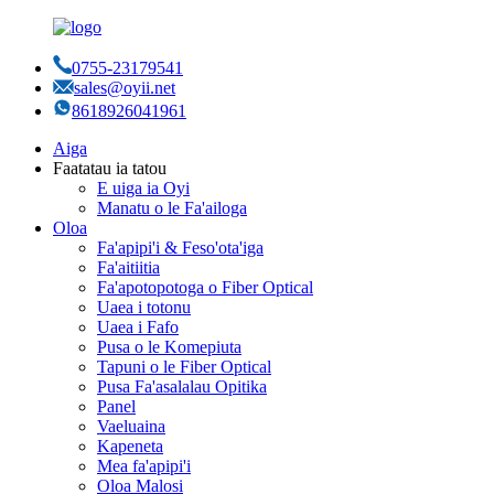
0755-23179541
sales@oyii.net
8618926041961
Aiga
Faatatau ia tatou
E uiga ia Oyi
Manatu o le Fa'ailoga
Oloa
Fa'apipi'i & Feso'ota'iga
Fa'aitiitia
Fa'apotopotoga o Fiber Optical
Uaea i totonu
Uaea i Fafo
Pusa o le Komepiuta
Tapuni o le Fiber Optical
Pusa Fa'asalalau Opitika
Panel
Vaeluaina
Kapeneta
Mea fa'apipi'i
Oloa Malosi