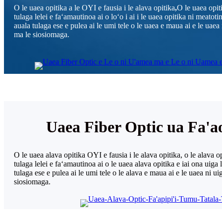
O le uaea opitika a le OYI e fausia i le alava opitika
,
O le uaea opiti
tulaga lelei e faʻamautinoa ai o loʻo i ai i le uaea opitika ni meatotino
auala tulaga ese e pulea ai le umi tele o le uaea e maua ai e le uaea 
ma le siosiomaga.
Uaea Fiber Optic ua Fa'a
O le uaea alava opitika OYI e fausia i le alava opitika, o le alava op
tulaga lelei e faʻamautinoa ai o le uaea alava opitika e iai ona uiga le
tulaga ese e pulea ai le umi tele o le alava e maua ai e le uaea ni uig
siosiomaga.