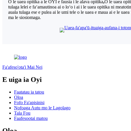
O le uaea opitika a le OYI e fausia i le alava opitika
,
O le uaea opiti
tulaga lelei e faʻamautinoa ai o loʻo i ai i le uaea opitika ni meatotino
auala tulaga ese e pulea ai le umi tele o le uaea e maua ai e le uaea 
ma le siosiomaga.
Fa'afeso'ota'i Mai Nei
E uiga ia Oyi
Faatatau ia tatou
Oloa
Fofo Fa'apisinisi
Nofoaga Autu mo le Lagolago
Tala Fou
Faafesootai matou
Oloa