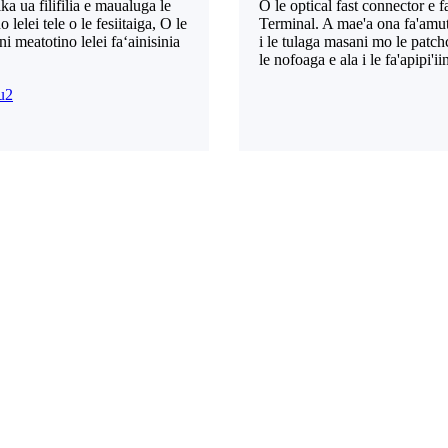
ka ua filifilia e maualuga le
O le optical fast connector e 
 lelei tele o le fesiitaiga, O le
Terminal. A mae'a ona fa'amuta
ni meatotino lelei faʻainisinia
i le tulaga masani mo le patch
le nofoaga e ala i le fa'apipi'i