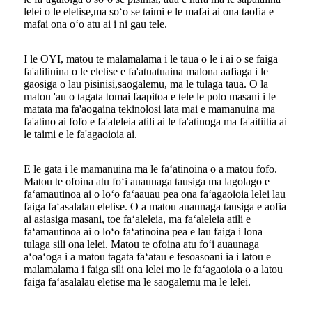
lelei o le eletise,
ma soʻo se taimi e le mafai ai ona taofia e
mafai ona oʻo atu ai i ni gau tele.
I le OYI, matou te malamalama i le taua o le i ai o se faiga
fa'aliliuina o le eletise e fa'atuatuaina ma
lona aafiaga i le
gaosiga o lau pisinisi,
saogalemu, ma le tulaga taua. O la
matou 'au o tagata tomai faapitoa e tele le poto masani i le
matata ma fa'aogaina tekinolosi lata mai e mamanuina ma
fa'atino ai fofo e fa'aleleia atili ai le fa'atinoga ma fa'aitiitia ai
le taimi e le fa'agaoioia ai.
E lē gata i le mamanuina ma le faʻatinoina o a matou fofo.
Matou te ofoina atu foʻi auaunaga tausiga ma lagolago e
faʻamautinoa ai o loʻo faʻaauau pea ona faʻagaoioia lelei lau
faiga faʻasalalau eletise. O a matou auaunaga tausiga e aofia
ai asiasiga masani, toe faʻaleleia, ma faʻaleleia atili e
faʻamautinoa ai o loʻo faʻatinoina pea e lau faiga i lona
tulaga sili ona lelei. Matou te ofoina atu foʻi auaunaga
aʻoaʻoga i a matou tagata faʻatau e fesoasoani ia i latou e
malamalama i faiga sili ona lelei mo le faʻagaoioia o a latou
faiga faʻasalalau eletise ma le saogalemu ma le lelei.