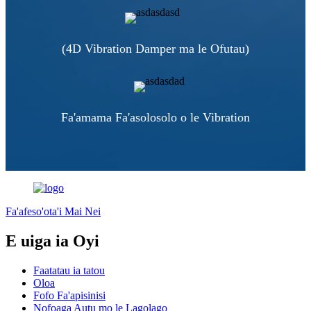
(4D Vibration Damper ma le Ofutau)
Fa'amama Fa'asolosolo o le Vibration
Fa'afeso'ota'i Mai Nei
E uiga ia Oyi
Faatatau ia tatou
Oloa
Fofo Fa'apisinisi
Nofoaga Autu mo le Lagolago