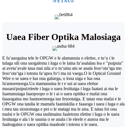
/FETAUI/
Uaea Fiber Optika Malosiaga
E faʻaaogaina tele le OPGW e le alamanuia o eletise, e tuʻu i le
tulaga sili ona saogalemu i luga o le laina faʻasalalau lea e "puipuia"
ai avetaʻavale taua mai uila aʻo tuʻuina atu se auala fesoʻotaʻiga mo
fesoʻotaʻiga i totonu faʻapea foʻi ma isi vaega.
O le Optical Ground
Wire o se uaea e lua ona galuega, o lona uiga e lua ona
fa'amoemoega.
Ua mamanuina le t e sui ai uaea eletise
masani/puipui/eleele i luga o uaea fesiitaiga i luga faatasi ai ma le
faamanuiaga faaopoopo o le i ai o uaea opitika e mafai ona
faaaogaina mo faamoemoega tau fesootaiga. E tatau ona mafai e le
OPGW ona tatalia le mamafa faaniukilia e faaaoga i uaea i luga e ala
i mea tau siosiomaga e pei o le matagi ma le aisa. E tatau foi ona
mafai e le OPGW ona taulimaina faaletonu eletise i luga o le uaea
fesiitaiga e ala i le saunia o se auala i le eleele e aunoa ma le
faaleagaina o uaea opitika maaleale i totonu o le uaea.