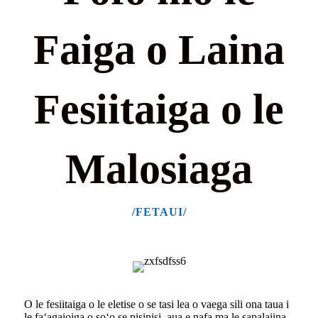
Faiga o Laina
Fesiitaiga o le
Malosiaga
/FETAUI/
O le fesiitaiga o le eletise o se tasi lea o vaega sili ona taua i
le faʻagaioiga o soʻo se pisinisi, aua
e nafa ma le sapalaiina