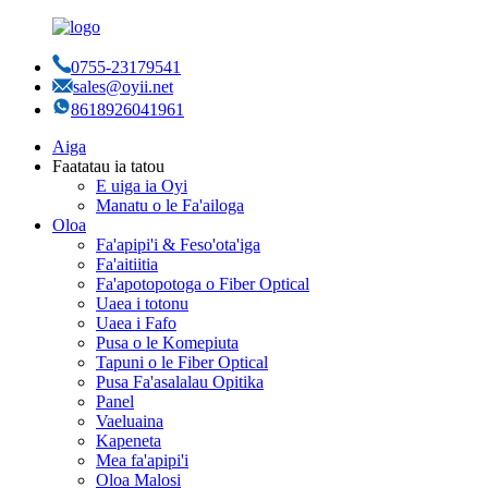
0755-23179541
sales@oyii.net
8618926041961
Aiga
Faatatau ia tatou
E uiga ia Oyi
Manatu o le Fa'ailoga
Oloa
Fa'apipi'i & Feso'ota'iga
Fa'aitiitia
Fa'apotopotoga o Fiber Optical
Uaea i totonu
Uaea i Fafo
Pusa o le Komepiuta
Tapuni o le Fiber Optical
Pusa Fa'asalalau Opitika
Panel
Vaeluaina
Kapeneta
Mea fa'apipi'i
Oloa Malosi