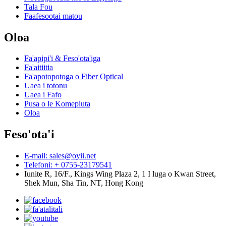
Tala Fou
Faafesootai matou
Oloa
Fa'apipi'i & Feso'ota'iga
Fa'aitiitia
Fa'apotopotoga o Fiber Optical
Uaea i totonu
Uaea i Fafo
Pusa o le Komepiuta
Oloa
Feso'ota'i
E-mail: sales@oyii.net
Telefoni: + 0755-23179541
Iunite R, 16/F., Kings Wing Plaza 2, 1 I luga o Kwan Street,
Shek Mun, Sha Tin, NT, Hong Kong