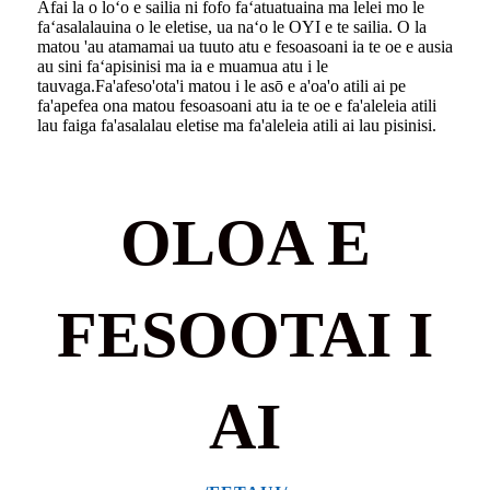
Afai la o loʻo e sailia ni fofo faʻatuatuaina ma lelei mo le
faʻasalalauina o le eletise, ua naʻo le OYI e te sailia. O la
matou 'au atamamai ua tuuto atu e fesoasoani ia te oe e ausia
au sini faʻapisinisi ma ia e muamua atu i le
tauvaga.
Fa'afeso'ota'i matou i le asō e a'oa'o atili ai pe
fa'apefea ona matou fesoasoani atu ia te oe e fa'aleleia atili
lau faiga fa'asalalau eletise ma fa'aleleia atili ai lau pisinisi.
OLOA E
FESOOTAI I
AI