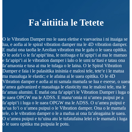
Fa'aitiitia le Tetete
O le Vibration Damper mo le uaea eletise e vaevaeina i ni ituaiga se
lua, e aofia ai le spiral vibration damper ma le 4D vibration damper.
E mafai ona taofia le Aeolian vibration ma le galu o le uaea opitika.
O le aofaʻi o le faʻapipiʻiina, le nofoaga e faʻapipiʻi ai ma le mamao
e faʻapipiʻi ai le vibration damper i lalo o le umi taʻitasi e tatau ona
faʻamaonia e tusa ai ma le tulaga o le laina. O le Spiral Vibration
Damper e faia i le palasitika inisinia e malosi tele, teteʻe i le matua
ma maualuga le elastic; e le afaina ai le uaea opitika. O le 4D
Vibration damper e aofia ai ni samala mamafa se lua e eseese, o uaea
uʻamea galvanized e maualuga le elasticity ma le malosi tele, ma le
faʻamau alumini. E mafai ona faʻapipiʻi le Vibration Damper i luga o
le uaea OPGW ma le ADSS. E manaʻomia ni uʻamea puipui pe a
faʻapipiʻi i luga o le uaea OPGW ma le ADSS. O uʻamea puipui e
taʻua foʻi o uʻamea puipui o le Vibration damper. Ona o le mamafa
tele, o le vibration damper o le a mafua ai ona faʻaleagaina le uaea.
O uʻamea puipui e tuʻuina atu le tufatufaina lelei o le mamafa i luga
o le uaea opitika ma puipuia le potu.