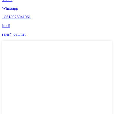
Whatsapp
+8618926041961
Imeli
sales@oyii.net