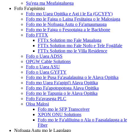
Su'ega ma Meafaigaluega
Fofo Fa'apisinisi
Fofo mo Uaea Opitika e Agi i le Ea (GCYFY)
Fofo mo le Faiga o Laina Fesiitaiga o le Malosiaga
Fofo mo le Nofoaga Autu o Fa'amaumauga
Fofo mo le Faiga o Fesootaiga a le Backbone
Fofo FTTX
FTTx Solution mo Fale Maualuga
FTTx Solution mo Fale Nofo e Tele Fogāfale
FTTx Solution mo le Villa Residence
Fofo o Uaea ADSS
OPGW Cable Solutions
Fofo o Uaea ASU
Fofo o Uaea GYFTY
Fofo mo le Pusa Fa'asalalauina o le Alava Opitika
Fofo mo Uaea Fa'apipi'i Alava Opitika
Fofo mo Fa'apotopotoga Alava Opitika
Fofo mo le Tapunia o le Alava Opitika
Fofo Fa'avasega PLC
Oloa Malosi
Fofo mo le SFP Transceiver
XPON ONU Solutions
Fofo mo le Fa'aliliuina o Ala o Faasalalauga a le
Fiber
Nofoaga Autu mo le Lagolago