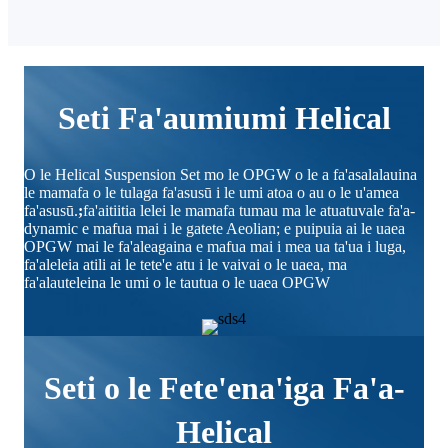
Seti Fa'aumiumi Helical
O le Helical Suspension Set mo le OPGW o le a fa'asalalauina
le mamafa o le tulaga fa'asusū i le umi atoa o au o le u'amea
fa'asusū.
;
fa'aitiitia lelei le mamafa tumau ma le atuatuvale fa'a-
dynamic e mafua mai i le gatete Aeolian; e puipuia ai le uaea
OPGW mai le fa'aleagaina e mafua mai i mea ua ta'ua i luga,
fa'aleleia atili ai le tete'e atu i le vaivai o le uaea, ma
fa'alauteleina le umi o le tautua o le uaea OPGW
Seti o le Fete'ena'iga Fa'a-
Helical