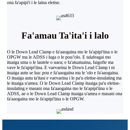
ona fa'apipi'i i le laina eletise.
Fa'amau Ta'ita'i i lalo
O le Down Lead Clamp e fa'aaogaina mo le fa'apipi'iina o le
OPGW ma le ADSS i luga o le pou/'olo. E talafeagai mo
ituaiga uma o le lautele o uaea; e fa'atuatuaina, faigofie ma
vave le fa'apipi'iina. E vaevaeina le Down Lead Clamp i ni
ituaiga autu se lua: pou e fa'aaogaina ma le 'olo e fa'aaogaina.
O ituaiga autu ta'itasi e vaevaeina i le pa'u eletise-insulating ma
le ituaiga u'amea. O le Down Lead Clamp ituaiga pa'u eletise-
insulating e masani ona fa'aaogaina mo le fa'apipi'iina o le
ADSS, ae o le Down Lead Clamp ituaiga u'amea e masani ona
fa'aaogaina mo le fa'apipi'iina o le OPGW.