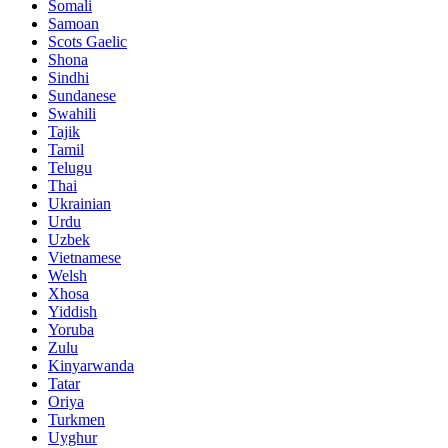
Somali
Samoan
Scots Gaelic
Shona
Sindhi
Sundanese
Swahili
Tajik
Tamil
Telugu
Thai
Ukrainian
Urdu
Uzbek
Vietnamese
Welsh
Xhosa
Yiddish
Yoruba
Zulu
Kinyarwanda
Tatar
Oriya
Turkmen
Uyghur