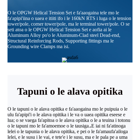
O le OPGW Helical Tension Set e fa'aaogaina tele mo le
fa'apipi'iina o uaea e itiiti ifo i le 160kN RTS i luga o le tension
tower/pole, corner tower/pole, ma le terminal tower/pole. O se
seti atoa o le OPGW Helical Tension Set e aofia ai le
Aluminum Alloy po'o le Aluminum-Clad steel Dead-end,
Structural Reinforcing Rods, Supporting fittings ma le
Grounding wire Clamps ma isi.
Tapuni o le alava opitika
O le tapuni o le alava opitika e fa'aaogaina mo le puipuia o le
ulu fa'apipi'i o le alava opitika i le va o uaea opitika eseese e
lua; o se vaega fa'apitoa o le alava opitika o le a teuina i totonu
o le tapuni mo le fa'amoemoe o le tausiga.
.
E iai ni fa'atinoga
lelei o le tapunia o le alava opitika, e pei o le fa'amaufa'ailoga
lelei, e le susu i le vai, e tete'e i le susu, ma e le pala pe a uma