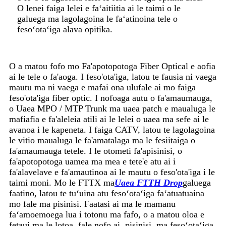
O lenei faiga lelei e faʻaitiitia ai le taimi o le
galuega ma lagolagoina le faʻatinoina tele o
fesoʻotaʻiga alava opitika.
O a matou fofo mo Fa'apotopotoga Fiber Optical e aofia
ai le tele o fa'aoga. I feso'ota'iga, latou te fausia ni vaega
mautu ma ni vaega e mafai ona ulufale ai mo faiga
feso'ota'iga fiber optic. I nofoaga autu o fa'amaumauga,
o Uaea MPO / MTP Trunk ma uaea patch e maualuga le
mafiafia e fa'aleleia atili ai le lelei o uaea ma sefe ai le
avanoa i le kapeneta. I faiga CATV, latou te lagolagoina
le vitio maualuga le fa'amatalaga ma le fesiitaiga o
fa'amaumauga tetele. I le otometi fa'apisinisi, o
fa'apotopotoga uamea ma mea e tete'e atu ai i
fa'alavelave e fa'amautinoa ai le mautu o feso'ota'iga i le
taimi moni. Mo le FTTX ma
Uaea FTTH Drop
galuega
faatino, latou te tuʻuina atu fesoʻotaʻiga faʻatuatuaina
mo fale ma pisinisi. Faatasi ai ma le mamanu
faʻamoemoega lua i totonu ma fafo, o a matou oloa e
fetaui ma le lotoa, fale nofo ai, pisinisi, ma fesoʻotaʻiga