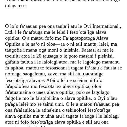
tulaga ese.
O loʻo faʻaauau pea ona taulaʻi atu le Oyi International.,
Ltd. i le faʻafouga ma le lelei i fesoʻotaʻiga alava
opitika. O a matou fofo mo Faʻapotopotoga Alava
Opitika e le naʻo ni oloa—ae o ni tali mautu, lelei, ma
taugofie i manaʻoga moni o inisinia. Faatasi ai ma le
toeitiiti atoa le 20 tausaga o le poto masani i pisinisi,
gafatia tautua i le lalolagi atoa, ma le lagolago mamanu
faʻapitoa, matou te fesoasoani i tagata faʻatau e fausia se
nofoaga saogalemu, vave, ma sili atu.
faiga
uaea
feso'ota'iga alava e. Afai o lo'o e su'eina ni fofo
fa'apolofesa mo feso'ota'iga alava opitika, oloa
fa'atuatuaina o uaea alava opitika, po'o se lagolago
faigofie mo le fa'apipi'iina o alava opitika, o Oyi o lau
pa'aga lelei mo se taimi umi. O le a matou fa'aauau pea
ona fa'alauiloa le atina'eina o tekinolosi feso'ota'iga
alava opitika ma tu'uina atu i tagata fa'aoga i le lalolagi
atoa ni fofo feso'ota'iga alava opitika e sili atu ona