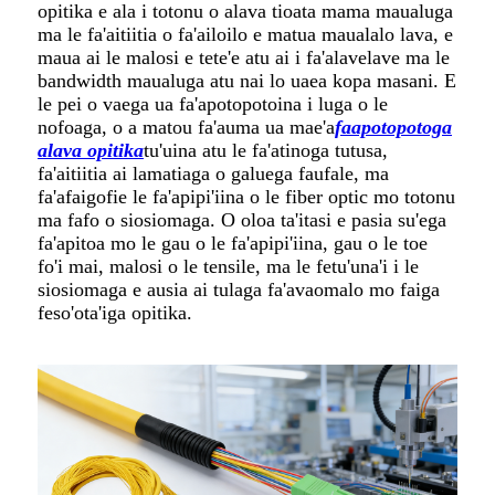
opitika e ala i totonu o alava tioata mama maualuga
ma le fa'aitiitia o fa'ailoilo e matua maualalo lava, e
maua ai le malosi e tete'e atu ai i fa'alavelave ma le
bandwidth maualuga atu nai lo uaea kopa masani. E
le pei o vaega ua fa'apotopotoina i luga o le
nofoaga, o a matou fa'auma ua mae'a
faapotopotoga
alava opitika
tu'uina atu le fa'atinoga tutusa,
fa'aitiitia ai lamatiaga o galuega faufale, ma
fa'afaigofie le fa'apipi'iina o le fiber optic mo totonu
ma fafo o siosiomaga. O oloa ta'itasi e pasia su'ega
fa'apitoa mo le gau o le fa'apipi'iina, gau o le toe
fo'i mai, malosi o le tensile, ma le fetu'una'i i le
siosiomaga e ausia ai tulaga fa'avaomalo mo faiga
feso'ota'iga opitika.