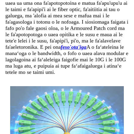
uaea ua uma ona fa'apotopotoina e matua fa'apu'upu'u ai
le taimi e fa'apipi'i ai le fiber optic, fa'aitiitia ai tau o
galuega, ma 'alofia ai mea sese e mafua mai i le
fa'agasologa i totonu o le nofoaga. I siosiomaga faigata i
fafo po'o fale gaosi oloa, o le Armoured Patch cord ma
le fa'apotopotoga o uaea opitika e le susu e maua ai le
tete'e lelei i le susu, fa'apipi'i, pi'o, ma le fa'alavelave
fa'aeletoronika. E pei ona
feso'ota'iga
A o faʻateleina le
manaʻoga o le bandwidth, o fofo o uaea alava modular e
lagolagoina ai faʻaleleiga faigofie mai le 10G i le 100G
ma luga atu, e puipuia ai tupe faʻafaigaluega i atinaʻe
tetele mo se taimi umi.