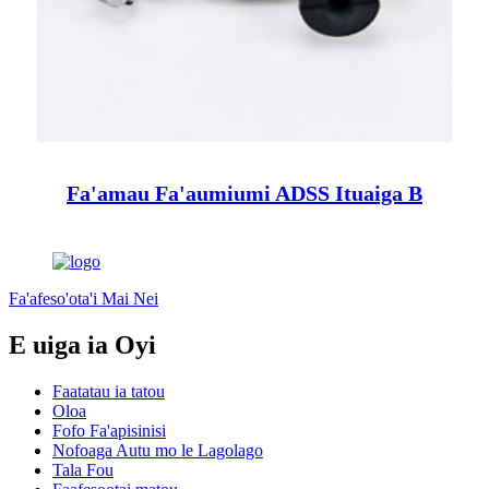
Fa'amau Fa'aumiumi ADSS Ituaiga B
Fa'afeso'ota'i Mai Nei
E uiga ia Oyi
Faatatau ia tatou
Oloa
Fofo Fa'apisinisi
Nofoaga Autu mo le Lagolago
Tala Fou