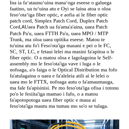
Ina ia faʻataunuʻuina manaʻoga eseese o galuega
faatino, ua tuʻuina atu e Oyi se laina atoa o oloa
fesoʻotaʻiga fiber optic, e aofia ai le fiber optic
patch cord, Simplex Patch Cord, Duplex Patch
Cord,
Uaea Patch ua fa'ama'a'aina, uaea Patch
A
Patch Pa'u, uaea FTTH Pa'u, uaea MPO / MTP
Trunk, ma oloa uaea opitika eseese. Matou te
tu'uina atu fo'i Feso'ota'iga masani e pei o le FC,
SC, ST, LC, e fetaui lelei ma masini fa'apitoa o le
fiber optic. O a matou oloa e lagolagoina le Self-
assembly mo le feso'ota'iga vave i luga o le
nofoaga, a'o faiga o le Optical Distribution ma fofo
fa'atulagaina o uaea e fa'aleleia atili ai le lelei o
uaea mo le FTTX, nofoaga autu o fa'amaumauga,
ma fale fa'apisinisi. Pe mo feso'ota'iga ofisa i totonu
po'o le fesiita'iga mamao i fafo, o a matou
fa'apotopotoga uaea fiber optic e maua ai
feso'ota'iga mautu ma tumau mo so'o se tulaga.