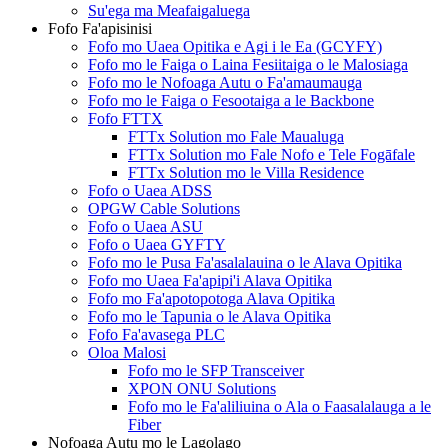
Su'ega ma Meafaigaluega
Fofo Fa'apisinisi
Fofo mo Uaea Opitika e Agi i le Ea (GCYFY)
Fofo mo le Faiga o Laina Fesiitaiga o le Malosiaga
Fofo mo le Nofoaga Autu o Fa'amaumauga
Fofo mo le Faiga o Fesootaiga a le Backbone
Fofo FTTX
FTTx Solution mo Fale Maualuga
FTTx Solution mo Fale Nofo e Tele Fogāfale
FTTx Solution mo le Villa Residence
Fofo o Uaea ADSS
OPGW Cable Solutions
Fofo o Uaea ASU
Fofo o Uaea GYFTY
Fofo mo le Pusa Fa'asalalauina o le Alava Opitika
Fofo mo Uaea Fa'apipi'i Alava Opitika
Fofo mo Fa'apotopotoga Alava Opitika
Fofo mo le Tapunia o le Alava Opitika
Fofo Fa'avasega PLC
Oloa Malosi
Fofo mo le SFP Transceiver
XPON ONU Solutions
Fofo mo le Fa'aliliuina o Ala o Faasalalauga a le
Fiber
Nofoaga Autu mo le Lagolago