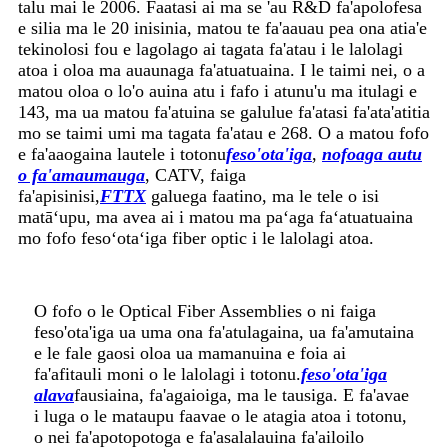
talu mai le 2006. Faatasi ai ma se 'au R&D fa'apolofesa
e silia ma le 20 inisinia, matou te fa'aauau pea ona atia'e
tekinolosi fou e lagolago ai tagata fa'atau i le lalolagi
atoa i oloa ma auaunaga fa'atuatuaina. I le taimi nei, o a
matou oloa o lo'o auina atu i fafo i atunu'u ma itulagi e
143, ma ua matou fa'atuina se galulue fa'atasi fa'ata'atitia
mo se taimi umi ma tagata fa'atau e 268. O a matou fofo
e fa'aaogaina lautele i totonu
feso'ota'iga
,
nofoaga autu
o fa'amaumauga
, CATV, faiga
fa'apisinisi,
FTTX
galuega faatino, ma le tele o isi
matāʻupu, ma avea ai i matou ma paʻaga faʻatuatuaina
mo fofo fesoʻotaʻiga fiber optic i le lalolagi atoa.
O fofo o le Optical Fiber Assemblies o ni faiga
feso'ota'iga ua uma ona fa'atulagaina, ua fa'amutaina
e le fale gaosi oloa ua mamanuina e foia ai
fa'afitauli moni o le lalolagi i totonu.
feso'ota'iga
alava
fausiaina, fa'agaioiga, ma le tausiga. E fa'avae
i luga o le mataupu faavae o le atagia atoa i totonu,
o nei fa'apotopotoga e fa'asalalauina fa'ailoilo