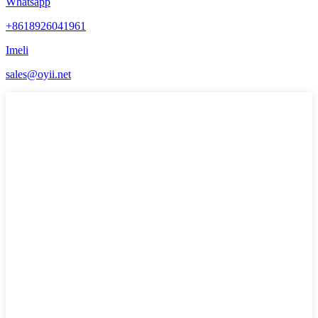
Whatsapp
+8618926041961
Imeli
sales@oyii.net