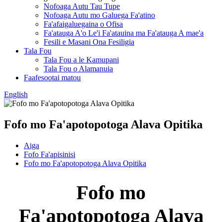
Nofoaga Autu Tau Tupe
Nofoaga Autu mo Galuega Fa'atino
Fa'afaigaluegaina o Ofisa
Fa'atauga A'o Le'i Fa'atauina ma Fa'atauga A mae'a
Fesili e Masani Ona Fesiligia
Tala Fou
Tala Fou a le Kamupani
Tala Fou o Alamanuia
Faafesootai matou
English
Fofo mo Fa'apotopotoga Alava Opitika
Aiga
Fofo Fa'apisinisi
Fofo mo Fa'apotopotoga Alava Opitika
Fofo mo
Fa'apotopotoga Alava