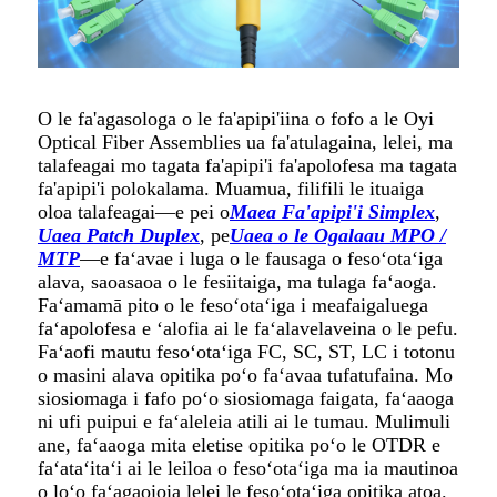
O le fa'agasologa o le fa'apipi'iina o fofo a le Oyi
Optical Fiber Assemblies ua fa'atulagaina, lelei, ma
talafeagai mo tagata fa'apipi'i fa'apolofesa ma tagata
fa'apipi'i polokalama. Muamua, filifili le ituaiga
oloa talafeagai—e pei o
Maea Fa'apipi'i Simplex
,
Uaea Patch Duplex
, pe
Uaea o le Ogalaau MPO /
MTP
—e faʻavae i luga o le fausaga o fesoʻotaʻiga
alava, saoasaoa o le fesiitaiga, ma tulaga faʻaoga.
Faʻamamā pito o le fesoʻotaʻiga i meafaigaluega
faʻapolofesa e ʻalofia ai le faʻalavelaveina o le pefu.
Faʻaofi mautu fesoʻotaʻiga FC, SC, ST, LC i totonu
o masini alava opitika poʻo faʻavaa tufatufaina. Mo
siosiomaga i fafo poʻo siosiomaga faigata, faʻaaoga
ni ufi puipui e faʻaleleia atili ai le tumau. Mulimuli
ane, faʻaaoga mita eletise opitika poʻo le OTDR e
faʻataʻitaʻi ai le leiloa o fesoʻotaʻiga ma ia mautinoa
o loʻo faʻagaoioia lelei le fesoʻotaʻiga opitika atoa.