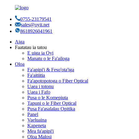
0755-23179541
sales@oyii.net
8618926041961
Aiga
Faatatau ia tatou
E uiga ia Oyi
Manatu o le Fa'ailoga
Oloa
Fa'apipi'i & Feso'ota'iga
Fa'aitiitia
Fa'apotopotoga o Fiber Optical
Uaea i totonu
Uaea i Fafo
Pusa o le Komepiuta
Tapuni o le Fiber Optical
Pusa Fa'asalalau Opitika
Panel
Vaeluaina
Kapeneta
Mea fa'apipi'i
Oloa Malosi