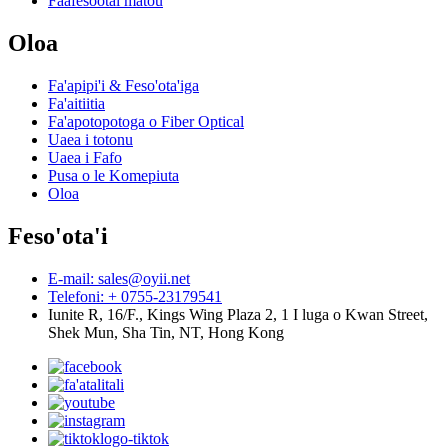
Faafesootai matou
Oloa
Fa'apipi'i & Feso'ota'iga
Fa'aitiitia
Fa'apotopotoga o Fiber Optical
Uaea i totonu
Uaea i Fafo
Pusa o le Komepiuta
Oloa
Feso'ota'i
E-mail: sales@oyii.net
Telefoni: + 0755-23179541
Iunite R, 16/F., Kings Wing Plaza 2, 1 I luga o Kwan Street,
Shek Mun, Sha Tin, NT, Hong Kong