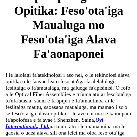
Opitika: Feso'ota'iga
Maualuga mo
Feso'ota'iga Alava
Fa'aonaponei
I le lalolagi fa'atekinolosi i aso nei, o le tekinolosi alava
opitika o le faavae lea o feso'ota'iga fa'alelalolagi,
fesiitaiga o fa'amatalaga, ma galuega fa'apisinisi. O fofo
a le Optical Fiber Assemblies e tu'uina atu ai feso'ota'iga
tu'ufa'atasia, sauni e fa'apipi'i e fa'amautinoa ai le
fesiitaiga mautu, saoasaoa maualuga, ma mamao i so'o
se feso'ota'iga alava opitika. I le avea ai ma se kamupani
fa'apolofesa e fa'avae i Shenzhen, Saina,
Oyi
International., Ltd.
ua tuuto atu i le mamanuina ma le
gaosia o uaea alava sili ona lelei ma oloa fesoʻotaʻiga