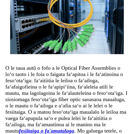
O le taua autū o fofo a le Optical Fiber Assemblies o
loʻo taoto i le foia o faigata faʻapitoa i le faʻatinoina o
fesoʻotaʻiga: faʻaitiitia le leiloa o faʻailoga,
faʻafaigofieina o le faʻapipiʻiina, faʻaleleia atili le
mautu, ma lagolagoina le faʻalauteleina o fesoʻotaʻiga. I
siosiomaga fesoʻotaʻiga fiber optic saoasaoa maualuga,
o le mautu o faʻailoga e aʻafia saʻo ai le lelei o le
fesiitaiga. O a matou fesoʻotaʻiga maualalo le leiloa ma
vaega faʻapupula saʻo e pulea lelei le faʻaitiitia o
faʻailoga, ma faʻamautinoa ai le manino ma le
mautu
fesiitaiga o fa'amatalaga
. Mo galuega tetele, o