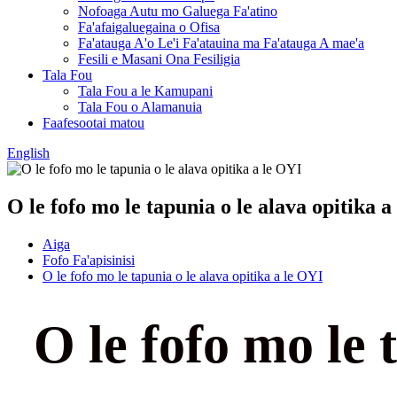
Nofoaga Autu mo Galuega Fa'atino
Fa'afaigaluegaina o Ofisa
Fa'atauga A'o Le'i Fa'atauina ma Fa'atauga A mae'a
Fesili e Masani Ona Fesiligia
Tala Fou
Tala Fou a le Kamupani
Tala Fou o Alamanuia
Faafesootai matou
English
O le fofo mo le tapunia o le alava opitika a
Aiga
Fofo Fa'apisinisi
O le fofo mo le tapunia o le alava opitika a le OYI
O le fofo mo le 