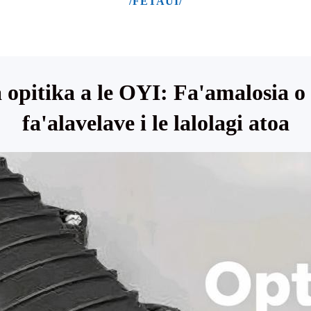
/FETAUI/
a opitika a le OYI: Fa'amalosia o 
fa'alavelave i le lalolagi atoa