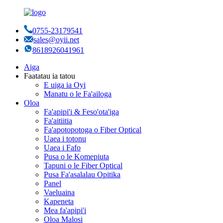
0755-23179541
sales@oyii.net
8618926041961
Aiga
Faatatau ia tatou
E uiga ia Oyi
Manatu o le Fa'ailoga
Oloa
Fa'apipi'i & Feso'ota'iga
Fa'aitiitia
Fa'apotopotoga o Fiber Optical
Uaea i totonu
Uaea i Fafo
Pusa o le Komepiuta
Tapuni o le Fiber Optical
Pusa Fa'asalalau Opitika
Panel
Vaeluaina
Kapeneta
Mea fa'apipi'i
Oloa Malosi