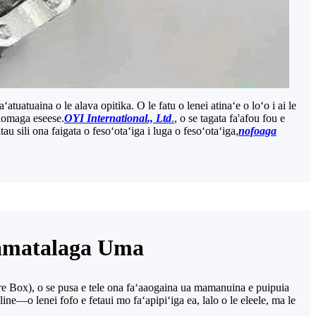
ʻatuatuaina o le alava opitika. O le fatu o lenei atinaʻe o loʻo i ai le
siomaga eseese.
OYI International., Ltd
.
, o se tagata fa'afou fou e
au sili ona faigata o fesoʻotaʻiga i luga o fesoʻotaʻiga,
nofoaga
 Faamatalaga Uma
osure Box), o se pusa e tele ona faʻaaogaina ua mamanuina e puipuia
ine—o lenei fofo e fetaui mo faʻapipiʻiga ea, lalo o le eleele, ma le