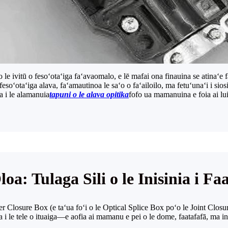
 le ivitū o fesoʻotaʻiga faʻavaomalo, e lē mafai ona finauina se atinaʻe fa
esoʻotaʻiga alava, faʻamautinoa le saʻo o faʻailoilo, ma fetuʻunaʻi i sio
a i le alamanuia
tapuni o le alava opitika
fofo ua mamanuina e foia ai luit
loa: Tulaga Sili o le Inisinia i
Fiber Closure Box (e taʻua foʻi o le Optical Splice Box poʻo le Joint Cl
 i le tele o ituaiga—e aofia ai mamanu e pei o le dome, faatafafā, ma inl