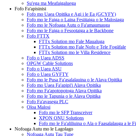
Su'ega ma Meafaigaluega
Fofo Fa'apisinisi
Fofo mo Uaea Opitika e Agi i le Ea (GCYFY)
Fofo mo le Faiga o Laina Fesiitaiga o le Malosiaga
Fofo mo le Nofoaga Autu o Fa'amaumauga
Fofo mo le Faiga o Fesootaiga a le Backbone
Fofo FTTX
FTTx Solution mo Fale Maualuga
FTTx Solution mo Fale Nofo e Tele Fogāfale
FTTx Solution mo le Villa Residence
Fofo o Uaea ADSS
OPGW Cable Solutions
Fofo o Uaea ASU
Fofo o Uaea GYFTY
Fofo mo le Pusa Fa'asalalauina o le Alava Opitika
Fofo mo Uaea Fa'apipi'i Alava Opitika
Fofo mo Fa'apotopotoga Alava Opitika
Fofo mo le Tapunia o le Alava Opitika
Fofo Fa'avasega PLC
Oloa Malosi
Fofo mo le SFP Transceiver
XPON ONU Solutions
Fofo mo le Fa'aliliuina o Ala o Faasalalauga a le F
Nofoaga Autu mo le Lagolago
Nofoaga Autu Tau Tupe