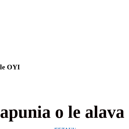
 le OYI
tapunia o le alava