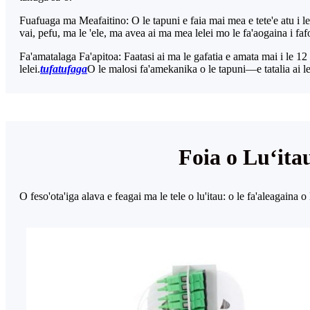
Fuafuaga ma Meafaitino: O le tapuni e faia mai mea e tete'e atu i le
vai, pefu, ma le 'ele, ma avea ai ma mea lelei mo le fa'aogaina i f
Fa'amatalaga Fa'apitoa: Faatasi ai ma le gafatia e amata mai i le 12 
lelei.
tufatufaga
O le malosi fa'amekanika o le tapuni—e tatalia ai le
Foia o Luʻita
O feso'ota'iga alava e feagai ma le tele o lu'itau: o le fa'aleagaina o