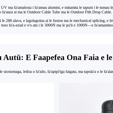
 UV ma fa'amalosia i fa'amau alumini, e mitamita le tapuni i le tumau lele
afo fa'atasi ai ma le Outdoor Cable Tube ma le Outdoor Ftth Drop Cable.
i le 288 alava, e lagolagoina ai le fusion ma le mechanical splicing, e f
 toso fa'a-axial e o'o atu i le 3000N ma le pa'ū e 1000N—e fa'amautinoa a
u Autū: E Faapefea Ona Faia e le
 le siosiomaga, leiloa o fa'ailo, fa'apipi'iga faigata, ma tapula'a o le fa'a