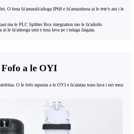
i. O lona fa'amaufa'ailoga IP68 e fa'amautinoa ai le tete'e atu i le
etaui ma le PLC Splitter Box integration mo le fa'ailoilo
i le fa'atinoga umi e tusa lava pe i tulaga faigata.
 Fofo a le OYI
lauteleina. O le fofo tapunia a le OYI e fa'atatau tonu lava i nei mea: