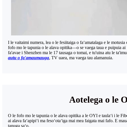
I le vaitaimi numera, lea o le fesiitaiga o faʻamatalaga e le motusia o
fofo mo le tapunia o le alava opitika—o se vaega taua e puipuia ai f
fa'avae i Shenzhen ma le 17 tausaga o tomai, e tu'uina atu le ta'imu
autu o fa'amaumauga
, TV uaea, ma vaega tau alamanuia.
Aotelega o le O
O le fofo mo le tapunia o le alava opitika a le OYI e taulaʻi i le 
ai alava faʻapipiʻi ma fesoʻotaʻiga mai mea faigata mai fafo. E maua
tanuga saʻo.