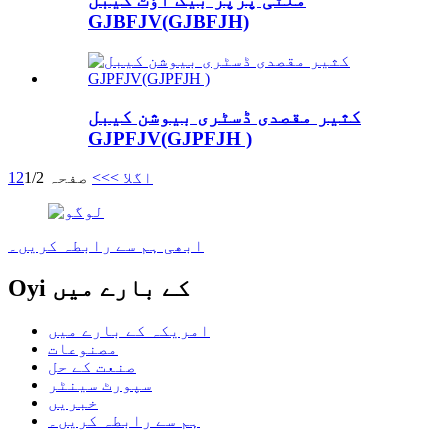
GJBFJV(GJBFJH)
کثیر مقصدی ڈسٹری بیوشن کیبل
GJPFJV(GJPFJH )
اگلا >
>>
صفحہ 1/2
2
1
ابھی ہم سے رابطہ کریں۔
Oyi کے بارے میں
امریکہ کے بارے میں
مصنوعات
صنعت کے حل
سپورٹ سینٹر
خبریں
ہم سے رابطہ کریں۔