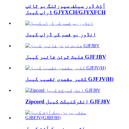
آؤٹ ڈور سیلف سپورٹنگ بو ٹائپ
ڈراپ کیبل GJYXCH/GJYXFCH
انڈور بو قسم کی ڈراپ کیبل
فلیٹ ٹوئن فائبر کیبل GJFJBV
کثیر مقصدی تقسیم کیبل GJFJV(H)
Zipcord انٹرکنیکٹ کیبل GJFJ8V
ملٹی پرپز بیک آؤٹ کیبل