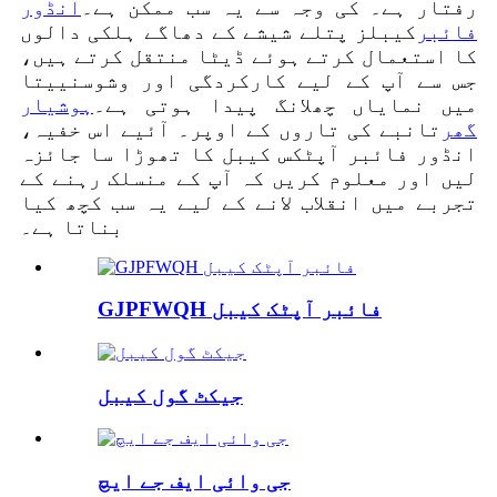
رفتار ہے۔ کی وجہ سے یہ سب ممکن ہے۔
انڈور
فائبر
کیبلز پتلے شیشے کے دھاگے ہلکی دالوں
کا استعمال کرتے ہوئے ڈیٹا منتقل کرتے ہیں،
جس سے آپ کے لیے کارکردگی اور وشوسنییتا
میں نمایاں چھلانگ پیدا ہوتی ہے۔
ہوشیار
گھر
تانبے کی تاروں کے اوپر۔ آئیے اس خفیہ،
انڈور فائبر آپٹکس کیبل کا تھوڑا سا جائزہ
لیں اور معلوم کریں کہ آپ کے منسلک رہنے کے
تجربے میں انقلاب لانے کے لیے یہ سب کچھ کیا
بناتا ہے۔
GJPFWQH فائبر آپٹک کیبل
جیکٹ گول کیبل
جی وائی ایف جے ایچ