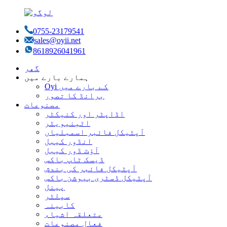
0755-23179541
sales@oyii.net
8618926041961
گھر
ہمارے بارے میں
Oyi کے بارے میں
برانڈ کا تصور
مصنوعات
اڈاپٹر اور کنیکٹر
اٹینیویٹر
آپٹیکل فائبر اسمبلیاں
انڈور کیبل
آؤٹ ڈور کیبل
ڈیسک ٹاپ باکس
آپٹیکل فائبر کی بندش
آپٹیکل ڈسٹری بیوشن باکس
پینل
سپلٹر
کابینہ
متعلقہ اشیاء
فعال مصنوعات