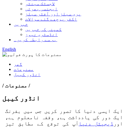
لاجسٹک سینٹر
ایجنسی بھرتی
پری سیلز اور آفٹر سیلز
اکثر پوچھے گئے سوالات
خبریں
کمپنی کی خبریں
انڈسٹری نیوز
ہم سے رابطہ کریں۔
English
گھر
مصنوعات
انڈور کیبل
/ مصنوعات /
انڈور کیبل
ایک ایسی دنیا کا تصور کریں جس میں بفرنگ
ایک دور کی یادداشت ہے، وقفہ نامعلوم ہے،
اور
ڈیجیٹل دنیا
آپ کی توقع کے مطابق تیز