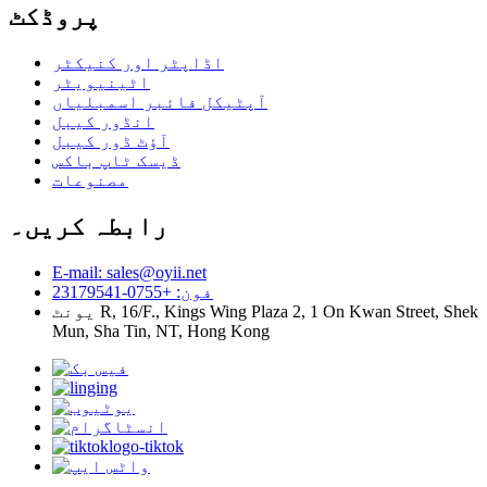
پروڈکٹ
اڈاپٹر اور کنیکٹر
اٹینیویٹر
آپٹیکل فائبر اسمبلیاں
انڈور کیبل
آؤٹ ڈور کیبل
ڈیسک ٹاپ باکس
مصنوعات
رابطہ کریں۔
E-mail: sales@oyii.net
فون: +0755-23179541
یونٹ R, 16/F., Kings Wing Plaza 2, 1 On Kwan Street, Shek
Mun, Sha Tin, NT, Hong Kong