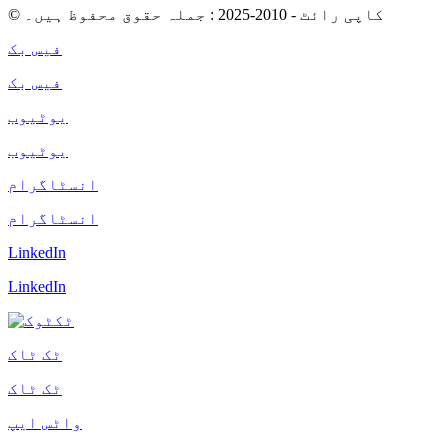
© کاپی رائٹ - 2010-2025 : جملہ حقوق محفوظ ہیں۔
فیس بک
فیس بک
یوٹیوب
یوٹیوب
انسٹاگرام
انسٹاگرام
LinkedIn
LinkedIn
ٹک ٹاک
ٹک ٹاک
واٹس ایپ