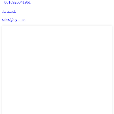
+8618926041961
ای میل
sales@oyii.net