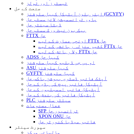
ٹیسٹرز اور ٹولز
صنعت کے حل
ایئر بلون آپٹیکل کیبل سلوشنز (GCYFY)
پاور ٹرانسمیشن لائن سسٹم حل
ڈیٹا سینٹر حل
بیک بون نیٹ ورک سسٹم حل
FTTX حل
اونچی عمارت کے لیے FTTx حل
کثیر منزلہ رہائشی کے لیے FTTx حل
ولا رہائش کے لیے FTTx حل
ADSS کیبل حل
او پی جی ڈبلیو کیبل سلوشنز
ASU کیبل سلوشنز
GYFTY کیبل سلوشنز
آپٹک فائبر ڈسٹری بیوشن باکس حل
آپٹیکل فائبر پیچ کی ہڈی کے حل
آپٹیکل فائبر اسمبلیوں کے حل
آپٹیکل فائبر کی بندش کے حل
PLC سپلٹر سلوشنز
فعال مصنوعات
SFP ٹرانسیور حل
XPON ONU حل
فائبر میڈیا کنورٹر حل
سپورٹ سینٹر
مالیاتی مرکز