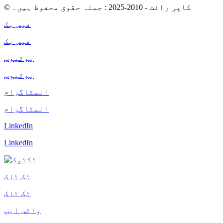
© کاپی رائٹ - 2010-2025 : جملہ حقوق محفوظ ہیں۔
فیس بک
فیس بک
یوٹیوب
یوٹیوب
انسٹاگرام
انسٹاگرام
LinkedIn
LinkedIn
ٹک ٹاک
ٹک ٹاک
واٹس ایپ