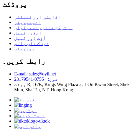
پروڈکٹ
اڈاپٹر اور کنیکٹر
اٹینیویٹر
آپٹیکل فائبر اسمبلیاں
انڈور کیبل
آؤٹ ڈور کیبل
ڈیسک ٹاپ باکس
مصنوعات
رابطہ کریں۔
E-mail: sales@oyii.net
فون: +0755-23179541
یونٹ R, 16/F., Kings Wing Plaza 2, 1 On Kwan Street, Shek
Mun, Sha Tin, NT, Hong Kong