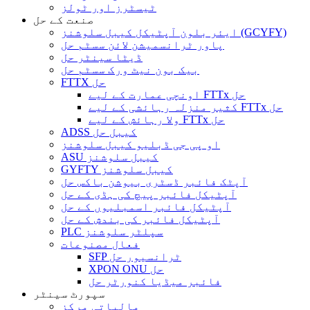
ٹیسٹرز اور ٹولز
صنعت کے حل
ایئر بلون آپٹیکل کیبل سلوشنز (GCYFY)
پاور ٹرانسمیشن لائن سسٹم حل
ڈیٹا سینٹر حل
بیک بون نیٹ ورک سسٹم حل
FTTX حل
اونچی عمارت کے لیے FTTx حل
کثیر منزلہ رہائشی کے لیے FTTx حل
ولا رہائش کے لیے FTTx حل
ADSS کیبل حل
او پی جی ڈبلیو کیبل سلوشنز
ASU کیبل سلوشنز
GYFTY کیبل سلوشنز
آپٹک فائبر ڈسٹری بیوشن باکس حل
آپٹیکل فائبر پیچ کی ہڈی کے حل
آپٹیکل فائبر اسمبلیوں کے حل
آپٹیکل فائبر کی بندش کے حل
PLC سپلٹر سلوشنز
فعال مصنوعات
SFP ٹرانسیور حل
XPON ONU حل
فائبر میڈیا کنورٹر حل
سپورٹ سینٹر
مالیاتی مرکز