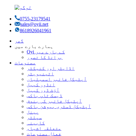
0755-23179541
sales@oyii.net
8618926041961
گھر
ہمارے بارے میں
Oyi کے بارے میں
برانڈ کا تصور
مصنوعات
اڈاپٹر اور کنیکٹر
اٹینیویٹر
آپٹیکل فائبر اسمبلیاں
انڈور کیبل
آؤٹ ڈور کیبل
ڈیسک ٹاپ باکس
آپٹیکل فائبر کی بندش
آپٹیکل ڈسٹری بیوشن باکس
پینل
سپلٹر
کابینہ
متعلقہ اشیاء
فعال مصنوعات