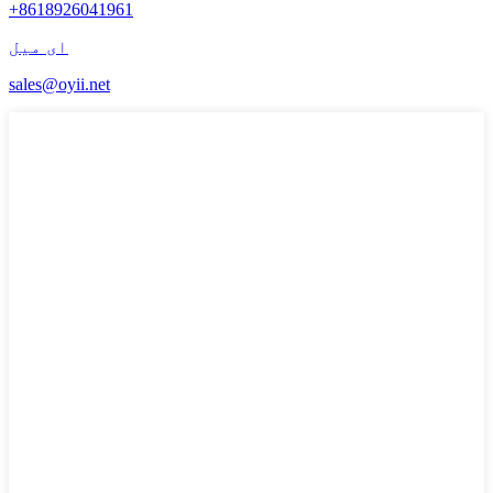
+8618926041961
ای میل
sales@oyii.net