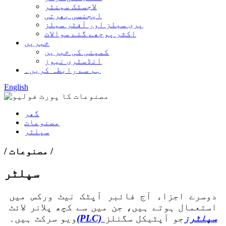
لاجسٹک سینٹر
ایجنسی بھرتی
پری سیلز اور آفٹر سیلز
اکثر پوچھے گئے سوالات
خبریں
کمپنی کی خبریں
انڈسٹری نیوز
ہم سے رابطہ کریں۔
English
گھر
مصنوعات
سپلٹر
/ مصنوعات /
سپلٹر
دوسرے اجزاء آج فائبر آپٹک نیٹ ورکس میں
استعمال ہوتے ہیں، جن میں سے کچھ پلانر لائٹ
(PLC) سپلٹرز
جو آپٹیکل سگنلز
ویو سرکٹ ہیں۔