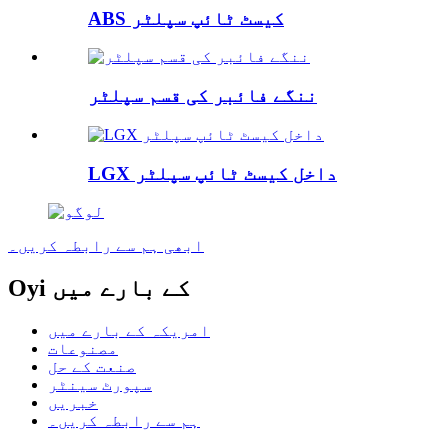
ABS کیسٹ ٹائپ سپلٹر
ننگے فائبر کی قسم سپلٹر
LGX داخل کیسٹ ٹائپ سپلٹر
ابھی ہم سے رابطہ کریں۔
Oyi کے بارے میں
امریکہ کے بارے میں
مصنوعات
صنعت کے حل
سپورٹ سینٹر
خبریں
ہم سے رابطہ کریں۔