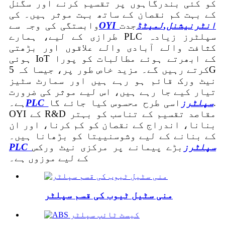
کو کئی بندرگاہوں پر تقسیم کرنے اور سگنل
کے بہت کم نقصان کے ساتھ بہت موثر ہیں۔ کی
OYI انٹرنیشنل
,
لمیٹڈ
جدت
وابستگی کی وجہ سے
طرازی کے لیے، ہمارے PLC سپلٹرز زیادہ
کثافت والے آبادی والے علاقوں اور بڑھتی
ہوئی IoT کے ابھرتے ہوئے مطالبات کو پورا
کرتے رہیں گے۔ مزید خاص طور پر، جیسا کہ 5G
نیٹ ورک قائم ہو رہے ہیں اور سمارٹ سٹیز
تیار کیے جا رہے ہیں، اس لیے موثر کی ضرورت
PLC سپلٹرز
اسی طرح محسوس کیا جائے گا.
ہے۔
OYI کے R&D مقاصد تقسیم کے تناسب کو بہتر
بنانا، اندراج کے نقصان کو کم کرنا، اور ان
کے بنانے کے لیے وشوسنییتا کو بڑھانا ہیں۔
PLC سپلٹرز
بڑے پیمانے پر مرکزی نیٹ ورکس
کے لیے موزوں ہے۔
منی سٹیل ٹیوب کی قسم سپلٹر