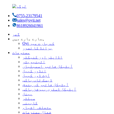
0755-23179541
sales@oyii.net
8618926041961
گھر
ہمارے بارے میں
Oyi کے بارے میں
برانڈ کا تصور
مصنوعات
اڈاپٹر اور کنیکٹر
اٹینیویٹر
آپٹیکل فائبر اسمبلیاں
انڈور کیبل
آؤٹ ڈور کیبل
ڈیسک ٹاپ باکس
آپٹیکل فائبر کی بندش
آپٹیکل ڈسٹری بیوشن باکس
پینل
سپلٹر
کابینہ
متعلقہ اشیاء
فعال مصنوعات