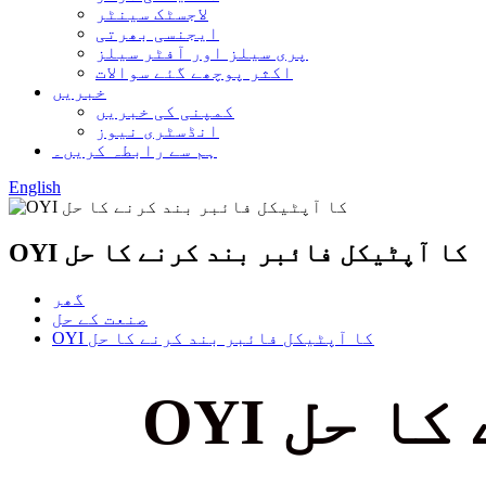
لاجسٹک سینٹر
ایجنسی بھرتی
پری سیلز اور آفٹر سیلز
اکثر پوچھے گئے سوالات
خبریں
کمپنی کی خبریں
انڈسٹری نیوز
ہم سے رابطہ کریں۔
English
OYI کا آپٹیکل فائبر بند کرنے کا حل
گھر
صنعت کے حل
OYI کا آپٹیکل فائبر بند کرنے کا حل
 کا حل