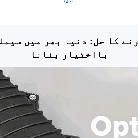
/حل/
بااختیار بنانا