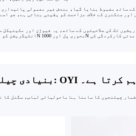
کنیکی نردجیکرن: 12 سے 288 ریشوں تک کی صلاحیتوں کے ساتھ، یہ فیوژن اور مکی
انٹیگریشن کو ا
ا حل کیسے فراہم کرتا ہے۔
 چیلنجوں کا سامنا ہے: ماحولیاتی لباس، سگنل کا نقصان، پیچیدہ ت