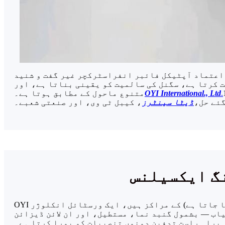
 اعتماد آپٹیکل فائبر انفراسٹرکچر غیر گفت و شنید
ت کرتا ہے، سگنل کی سالمیت کو یقینی بناتا ہے، اور
.
OYI International., Ltd
متنوع ماحول کے مطابق ہوتا ہے۔
گئے حل،
ڈیٹا سینٹرز
، کیبل ٹی وی، اور صنعتی شعبے۔
گ ایکسیلنس
OYI کا آپٹیکل فائبر کلوزر سلوشن فائبر کلوزر باکس (جسے آپٹیکل اسپلائس باکس یا جوائنٹ کلوزر باکس بھی کہا جاتا ہے) کے مراکز ہیں، ایک ورسٹائل انکلوژر
اب — بشمول گنبد نما، مستطیل، اور ان لائن ڈیزائن
 براہ راست تدفین دونوں تنصیبات کو پورا کرتا ہے۔