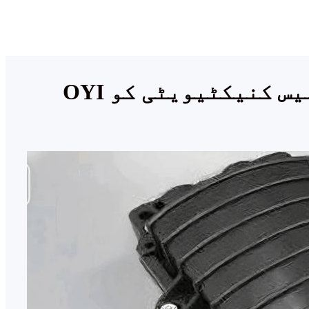
OYI کا آپٹیکل فائبر بند کرنے کا حل: دنیا بھر میں سیملیس کنیکٹیویٹی کو