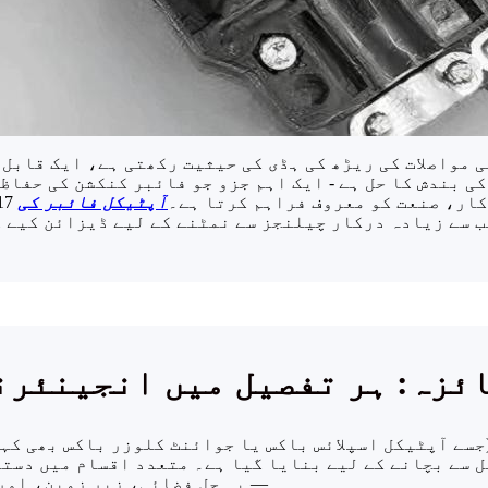
ی مواصلات کی ریڑھ کی ہڈی کی حیثیت رکھتی ہے، ایک قابل
ی بندش کا حل ہے - ایک اہم جزو جو فائبر کنکشن کی حفاظ
 کار، صنعت کو معروف فراہم کرتا ہے۔
آپٹیکل فائبر کی
 سے زیادہ درکار چیلنجز سے نمٹنے کے لیے ڈیزائن کیے 
ائزہ: ہر تفصیل میں انجینئرن
 سے بچانے کے لیے بنایا گیا ہے۔ متعدد اقسام میں دستی
— یہ حل فضائی، زیر زمین، اور