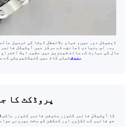
ڈیجیٹل دور میں، جہاں بلاتعطل ڈیٹا کی ترسیل عالم
ہے۔ اس بنیادی ڈھانچے کے مرکز میں آپٹیکل فائبر ک
17 سال کی مہارت کے ساتھ شینزین میں مقیم ایک اختراع
بندش
ٹیلی کام میں کنیکٹیویٹی کے سب
پروڈکٹ کا ج
جو فائبر کے ٹکڑوں اور کنکشن کو سخت بیرونی عوامل