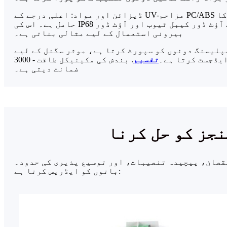
ڈیزائن اور مواد: اعلی درجے کے UV-مزاحم PC/ABS کمپوزٹ سے تیار کردہ اور ایلومینیم الائے قلابے کے ساتھ مضبوط بنایا گیا، بندش غیر معمولی پائیداری کا
حامل ہے۔ اس کی IP68 ریٹیڈ سیلنگ پانی، دھول اور سنکنرن کے خلاف مزاحمت کو یقینی بناتی ہے، جو اسے آؤٹ ڈور کیبل ٹیوب اور آؤٹ ڈور Ftth ڈراپ کیبل کے ساتھ
بیرونی استعمال کے لیے مثالی بناتی ہے۔
نیکل سپلیسنگ دونوں کو سپورٹ کرتا ہے، موثر سگنل کے لیے PLC سپلٹر باکس
یڈجسٹ کرتا ہے۔
تقسیم
. بندش کی مکینیکل طاقت - 3000N محوری پل اور 1000N اثرات کے باوجود - ناہموار حالات میں بھی طویل مدتی کارکردگی کی
ضمانت دیتی ہے۔
نصیبات، اور توسیع پذیری کی حدود۔ OYI کا بند کرنے کا حل ان
باتوں کو ایڈریس کرتا ہے: