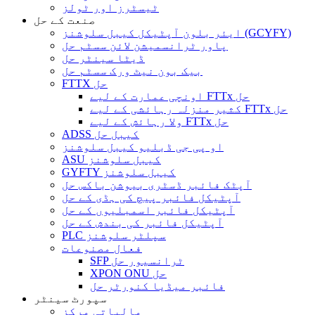
ٹیسٹرز اور ٹولز
صنعت کے حل
ایئر بلون آپٹیکل کیبل سلوشنز (GCYFY)
پاور ٹرانسمیشن لائن سسٹم حل
ڈیٹا سینٹر حل
بیک بون نیٹ ورک سسٹم حل
FTTX حل
اونچی عمارت کے لیے FTTx حل
کثیر منزلہ رہائشی کے لیے FTTx حل
ولا رہائش کے لیے FTTx حل
ADSS کیبل حل
او پی جی ڈبلیو کیبل سلوشنز
ASU کیبل سلوشنز
GYFTY کیبل سلوشنز
آپٹک فائبر ڈسٹری بیوشن باکس حل
آپٹیکل فائبر پیچ کی ہڈی کے حل
آپٹیکل فائبر اسمبلیوں کے حل
آپٹیکل فائبر کی بندش کے حل
PLC سپلٹر سلوشنز
فعال مصنوعات
SFP ٹرانسیور حل
XPON ONU حل
فائبر میڈیا کنورٹر حل
سپورٹ سینٹر
مالیاتی مرکز