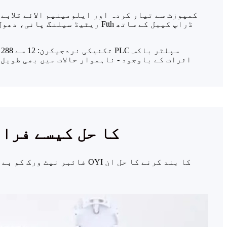
ت
بنیادی چیلنجز کو حل کرنا: OYI ک
فائبر نیٹ ورک کو بے شمار