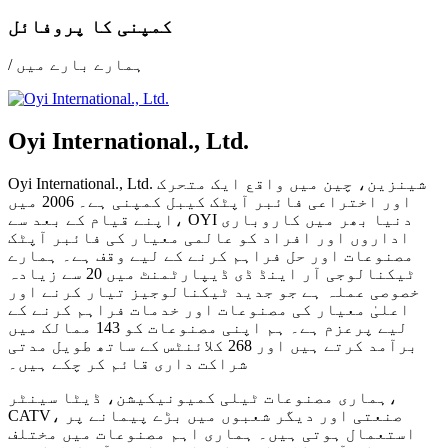
کمپنی کا پروفائل
/ ہمارے بارے میں
Oyi International., Ltd.
Oyi International., Ltd. شینزین، چین میں واقع ایک متحرک
اور اختراعی فائبر آپٹک کیبل کمپنی ہے۔ 2006 میں
اپنے قیام کے بعد سے، OYI دنیا بھر میں کاروباری
اداروں اور افراد کو عالمی معیار کی فائبر آپٹک
مصنوعات اور حل فراہم کرنے کے لیے وقف ہے۔ ہمارے
ٹیکنالوجی آر اینڈ ڈی ڈیپارٹمنٹ میں 20 سے زیادہ
خصوصی عملہ ہے جو جدید ٹیکنالوجیز تیار کرنے اور
اعلیٰ معیار کی مصنوعات اور خدمات فراہم کرنے کے
لیے پرعزم ہے۔ ہم اپنی مصنوعات کو 143 ممالک میں
برآمد کرتے ہیں اور 268 کلائنٹس کے ساتھ طویل مدتی
شراکت داری قائم کر چکے ہیں۔
ہماری مصنوعات ٹیلی کمیونیکیشن، ڈیٹا سینٹر،
CATV، صنعتی اور دیگر شعبوں میں بڑے پیمانے پر
استعمال ہوتی ہیں۔ ہماری اہم مصنوعات میں مختلف