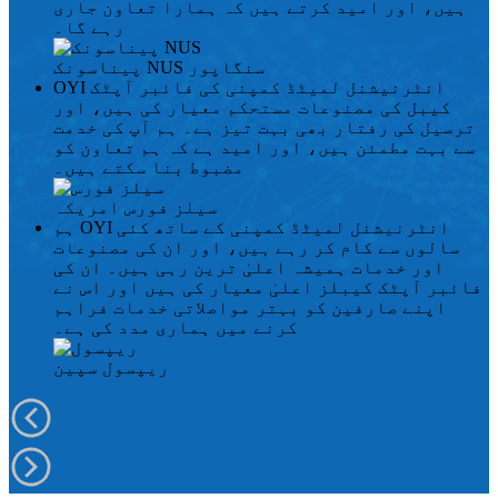
ہیں، اور امید کرتے ہیں کہ ہمارا تعاون جاری
رہے گا۔
سنگاپور
پیناسونک NUS
OYI انٹرنیشنل لمیٹڈ کمپنی کی فائبر آپٹک
کیبل کی مصنوعات مستحکم معیار کی ہیں، اور
ترسیل کی رفتار بھی بہت تیز ہے۔ ہم آپ کی خدمت
سے بہت مطمئن ہیں، اور امید ہے کہ ہم تعاون کو
مضبوط بنا سکتے ہیں۔
سیلز فورس
امریکہ
ہم OYI انٹرنیشنل لمیٹڈ کمپنی کے ساتھ کئی
سالوں سے کام کر رہے ہیں، اور ان کی مصنوعات
اور خدمات ہمیشہ اعلیٰ ترین رہی ہیں۔ ان کی
فائبر آپٹک کیبلز اعلیٰ معیار کی ہیں اور اس نے
اپنے صارفین کو بہتر مواصلاتی خدمات فراہم
کرنے میں ہماری مدد کی ہے۔
ریپسول
سپین