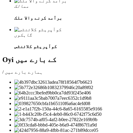
ممالک
برآمد کرنے والا ملک
گاہکوں
کوآپریٹو کلائنٹس
Oyi کے بارے میں
/ ہمارے بارے میں