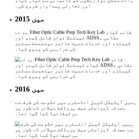
2015 میں
ہم نے Fiber Optic Cable Prep Tech Key Lab قائم کیا،
ٹیسٹنگ ٹولز شامل کیے، اور ADSS، مقامی
کیبلز، اور خدمات سمیت فائبر مینجمنٹ سسٹمز
کی فراہمی کو وسیع کیا۔
2016 میں
ہمیں آپٹیکل کیبل انڈسٹری میں حکومت کی طرف سے
مصدقہ ڈیزاسٹر سیف پروڈکٹ سپلائر کے طور پر
سرٹیفائیڈ کیا گیا تھا۔