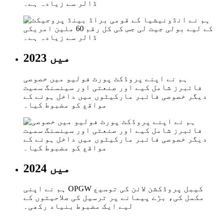
ڈالر سے زیادہ ہے۔
2023 میں
ہم نے اپنے پروڈکٹ پورٹ فولیو میں خصوصی
فائبرز شامل کیے اور صنعتی اور سینسنگ سمیت
دیگر خصوصی فائبر مارکیٹوں میں داخل ہونے کے
مواقع کو مضبوط کیا۔
2024 میں
ہم نے اپنی OPGW کیبل پروڈکشن لائن کی توسیع
مکمل کی، بڑے پیمانے پر ترسیل کی صلاحیتوں کے
لیے ایک مضبوط بنیاد رکھی۔