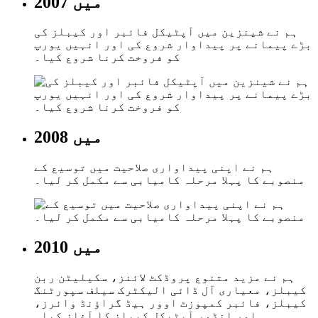
2007 میں
ہم نے شینزین میں آپٹیکل فائبر اور کیبلز کی
بڑے پیمانے پر پیداوار شروع کی اور انہیں یورپ
کو فروخت کرنا شروع کیا۔
2008 میں
ہم نے اپنی پیداواری صلاحیت میں توسیع کے
منصوبے کا پہلا مرحلہ کامیابی سے مکمل کر لیا۔
2010 میں
ہم نے مزید متنوع پروڈکٹ لائنز، سکیلیٹن ربن
کیبلز، معیاری آل ڈائی الیکٹرک سیلف سپورٹنگ
کیبلز، فائبر کمپوزٹ اوور ہیڈ گراؤنڈ وائرز،
اور انڈور آپٹیکل کیبلز کا آغاز کیا۔