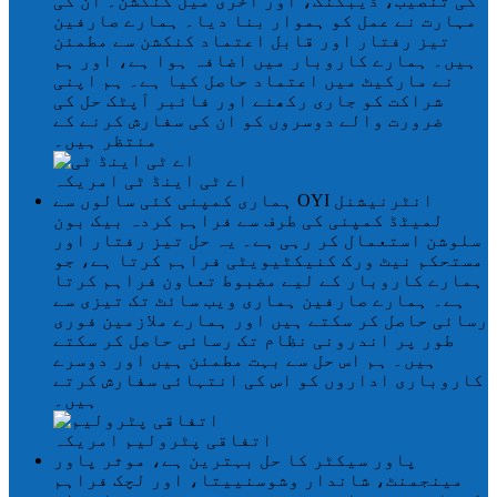
کی تنصیب، ڈیبگنگ، اور آخری میل کنکشن۔ ان کی
مہارت نے عمل کو ہموار بنا دیا۔ ہمارے صارفین
تیز رفتار اور قابل اعتماد کنکشن سے مطمئن
ہیں۔ ہمارے کاروبار میں اضافہ ہوا ہے، اور ہم
نے مارکیٹ میں اعتماد حاصل کیا ہے۔ ہم اپنی
شراکت کو جاری رکھنے اور فائبر آپٹک حل کی
ضرورت والے دوسروں کو ان کی سفارش کرنے کے
منتظر ہیں۔
اے ٹی اینڈ ٹی
امریکہ
ہماری کمپنی کئی سالوں سے OYI انٹرنیشنل
لمیٹڈ کمپنی کی طرف سے فراہم کردہ بیک بون
سلوشن استعمال کر رہی ہے۔ یہ حل تیز رفتار اور
مستحکم نیٹ ورک کنیکٹیویٹی فراہم کرتا ہے، جو
ہمارے کاروبار کے لیے مضبوط تعاون فراہم کرتا
ہے۔ ہمارے صارفین ہماری ویب سائٹ تک تیزی سے
رسائی حاصل کر سکتے ہیں اور ہمارے ملازمین فوری
طور پر اندرونی نظام تک رسائی حاصل کر سکتے
ہیں۔ ہم اس حل سے بہت مطمئن ہیں اور دوسرے
کاروباری اداروں کو اس کی انتہائی سفارش کرتے
ہیں۔
اتفاقی پٹرولیم
امریکہ
پاور سیکٹر کا حل بہترین ہے، موثر پاور
مینجمنٹ، شاندار وشوسنییتا، اور لچک فراہم