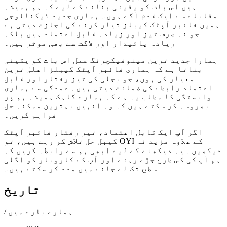
ہیں اس بات کو یقینی بنانے کے لیے کہ ہم ہمیشہ
مقابلے سے ایک قدم آگے ہوں۔ ہماری جدید ٹیکنالوجی
ہمیں فائبر آپٹک کیبلز تیار کرنے کی اجازت دیتی ہے
جو نہ صرف تیز اور زیادہ قابل اعتماد ہیں بلکہ
زیادہ پائیدار اور لاگت سے بھی موثر ہیں۔
ہمارا جدید ترین مینوفیکچرنگ عمل اس بات کو یقینی
بناتا ہے کہ ہماری فائبر آپٹک کیبلز اعلیٰ ترین
معیار کی ہوں، جو بجلی کی تیز رفتار اور قابل
اعتماد رابطے کی ضمانت دیتی ہیں۔ عمدگی سے ہماری
وابستگی کا مطلب یہ ہے کہ ہمارے گاہک ہمیشہ ہم پر
بھروسہ کر سکتے ہیں کہ وہ انہیں بہترین ممکنہ حل
فراہم کریں۔
اگر آپ ایک قابل اعتماد، تیز رفتار فائبر آپٹک
کیبل حل تلاش کر رہے ہیں، تو OYI کے علاوہ مزید نہ
دیکھیں۔ یہ دیکھنے کے لیے ابھی ہم سے رابطہ کریں کہ
ہم آپ کی کس طرح جڑے رہنے اور آپ کے کاروبار کو اگلی
سطح تک لے جانے میں مدد کر سکتے ہیں۔
تاریخ
/ ہمارے بارے میں