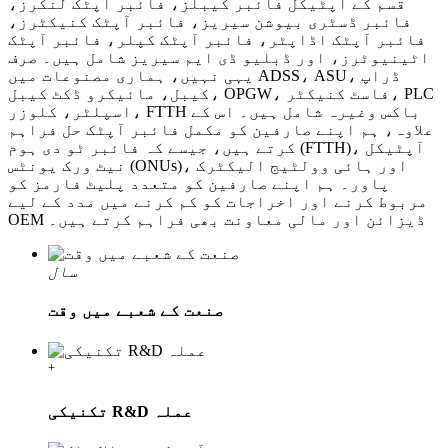
قسم کے آپٹیکل فائبر کیبلز، فائبر آپٹک لنکرز،
فائبر ڈسٹری بیوشن سیریز، فائبر آپٹک کنیکٹرز،
فائبر آپٹک اڈاپٹر، فائبر آپٹک کپلر، فائبر آپٹک
اٹینیوٹرز، اور ڈبلیو ڈی ایم سیریز شامل ہیں۔ صرف
یہی نہیں، ہماری مصنوعات میں ADSS، ASU، ڈراپ
کیبل، مائیکرو ڈکٹ کیبل، OPGW، فاسٹ کنیکٹر، PLC
اسپلٹر، کلوزر، FTTH باکس وغیرہ شامل ہیں۔ اس کے
علاوہ، ہم اپنے صارفین کو مکمل فائبر آپٹک حل فراہم
کرتے ہیں، جیسے کہ فائبر ٹو دی ہوم (FTTH)، آپٹیکل
نیٹ ورک یونٹس (ONUs)، اور ہائی وولٹیج الیکٹرک
پاور۔ ہم اپنے صارفین کو متعدد پلیٹ فارمز کو
مربوط کرنے اور اخراجات کو کم کرنے میں مدد کے لیے
OEM ڈیزائن اور مالی معاونت بھی فراہم کرتے ہیں۔
سال
صنعت کے شعبے میں وقت
+
تکنیکی R&D عملہ