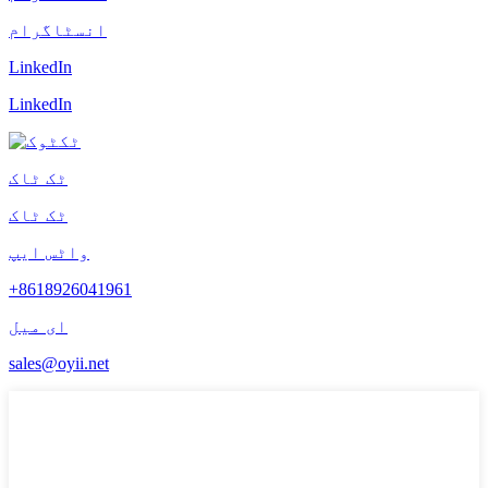
انسٹاگرام
LinkedIn
LinkedIn
ٹک ٹاک
ٹک ٹاک
واٹس ایپ
+8618926041961
ای میل
sales@oyii.net