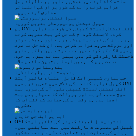
ساتھ کام کرنے پر خوشی ہے اور ہم مالیاتی حل
فراہم کرنے والے کے طور پر ان کی انتہائی
سفارش کرتے ہیں۔
سیول نیشنل یونیورسٹی
جنوبی کوریا
ہم OYI انٹرنیشنل لمیٹڈ کمپنی کی طرف سے فراہم
کردہ لاجسٹک گودام کے حل کی بہت تعریف کرتے
ہیں۔ ان کی ٹیم بہت پیشہ ور ہے اور ہمیشہ موثر
اور بروقت سروس فراہم کرتی ہے۔ ان کے حل نہ صرف
ہمیں لاگت کم کرنے میں مدد دیتے ہیں بلکہ ہماری
لاجسٹک کارکردگی کو بھی بہتر بناتے ہیں۔ ہم خوش
قسمت ہیں کہ ہمیں ایسا بہترین ساتھی ملا۔
ہندوستانی ریلوے
انڈیا
جب ہماری کمپنی ایک قابل اعتماد فائبر آپٹک
کیبل فراہم کنندہ کی تلاش میں تھی، تو ہمیں OYI
انٹرنیشنل لمیٹڈ کمپنی ملی۔ آپ کی سروس بہت
سوچ سمجھ کر ہے اور پروڈکٹ کا معیار بھی بہت
اچھا ہے۔ ہر وقت آپ کی حمایت کے لئے آپ کا
شکریہ.
ایم یو ایف جی
جاپان
OYI انٹرنیشنل لمیٹڈ کمپنی کی فائبر آپٹک
کیبل کی مصنوعات مارکیٹ میں بہت مسابقتی ہیں۔
ہم آپ کی حمایت اور تعاون کے لیے بے حد مشکور