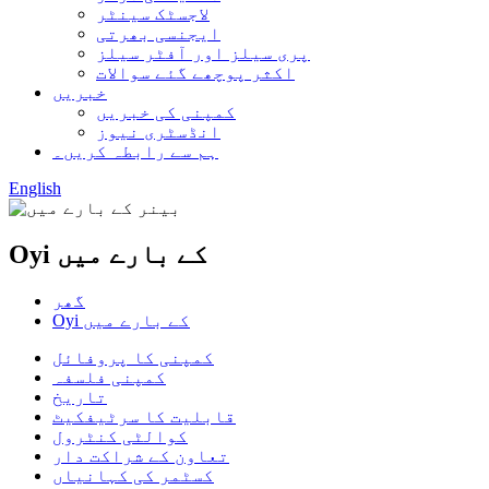
لاجسٹک سینٹر
ایجنسی بھرتی
پری سیلز اور آفٹر سیلز
اکثر پوچھے گئے سوالات
خبریں
کمپنی کی خبریں
انڈسٹری نیوز
ہم سے رابطہ کریں۔
English
Oyi کے بارے میں
گھر
Oyi کے بارے میں
کمپنی کا پروفائل
کمپنی فلسفہ
تاریخ
قابلیت کا سرٹیفکیٹ
کوالٹی کنٹرول
تعاون کے شراکت دار
کسٹمر کی کہانیاں