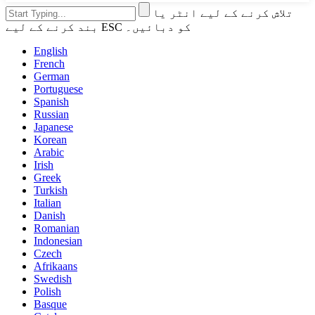
تلاش کرنے کے لیے انٹر یا
بند کرنے کے لیے ESC کو دبائیں۔
English
French
German
Portuguese
Spanish
Russian
Japanese
Korean
Arabic
Irish
Greek
Turkish
Italian
Danish
Romanian
Indonesian
Czech
Afrikaans
Swedish
Polish
Basque