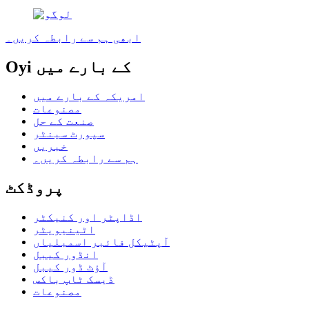
ابھی ہم سے رابطہ کریں۔
Oyi کے بارے میں
امریکہ کے بارے میں
مصنوعات
صنعت کے حل
سپورٹ سینٹر
خبریں
ہم سے رابطہ کریں۔
پروڈکٹ
اڈاپٹر اور کنیکٹر
اٹینیویٹر
آپٹیکل فائبر اسمبلیاں
انڈور کیبل
آؤٹ ڈور کیبل
ڈیسک ٹاپ باکس
مصنوعات