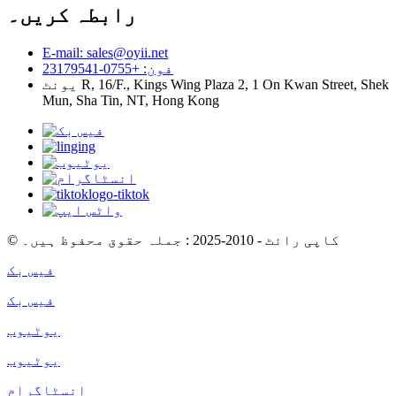
رابطہ کریں۔
E-mail: sales@oyii.net
فون: +0755-23179541
یونٹ R, 16/F., Kings Wing Plaza 2, 1 On Kwan Street, Shek
Mun, Sha Tin, NT, Hong Kong
© کاپی رائٹ - 2010-2025 : جملہ حقوق محفوظ ہیں۔
فیس بک
فیس بک
یوٹیوب
یوٹیوب
انسٹاگرام