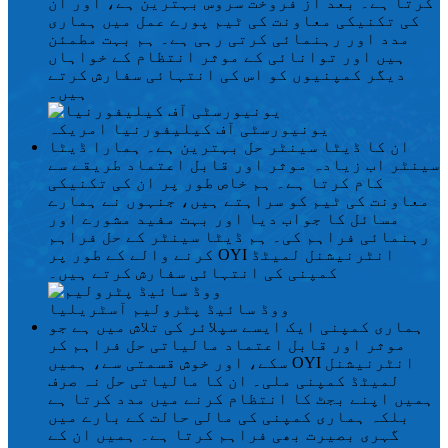
کرتا ہے۔ بعد از فروخت سروس بہترین ہے، اور ان
کی تکنیکی معاونت کی ٹیم پورے عمل میں ہماری
مدد اور رہنمائی کرتی رہی ہے۔ ہم بہت مطمئن
ہیں اور توانائی کے موثر انتظام کے خواہاں
دیگر کمپنیوں کو اس کی انتہائی سفارش کرتے
ہیں۔
یونیورسٹی آف کیلیفورنیا
امریکہ
ان کا ڈیٹا سینٹر حل بہترین ہے۔ ہمارا ڈیٹا
سینٹر اب زیادہ موثر اور قابل اعتماد طریقے سے
کام کرتا ہے۔ ہم خاص طور پر ان کی تکنیکی
معاونت کی ٹیم کو سراہتے ہیں، جنہوں نے ہمارے
مسائل کا جواب دیا اور بہت مفید مشورے اور
رہنمائی فراہم کی۔ ہم ڈیٹا سینٹر کے حل فراہم
کرنے والے کے طور پر OYI انٹرنیشنل لمیٹڈ
کمپنی کی انتہائی سفارش کرتے ہیں۔
ووڈ سائیڈ پٹرولیم
آسٹریلیا
ہماری کمپنی ایک ایسے سپلائر کی تلاش میں ہے جو
موثر اور قابل اعتماد مالیاتی حل فراہم کر
سکے، اور خوش قسمتی سے، ہمیں OYI انٹرنیشنل
لمیٹڈ کمپنی ملی۔ ان کا مالیاتی حل نہ صرف
ہمیں اپنے بجٹ کا انتظام کرنے میں مدد کرتا ہے
بلکہ ہماری کمپنی کی مالی حالت کے بارے میں
گہری بصیرت بھی فراہم کرتا ہے۔ ہمیں ان کے