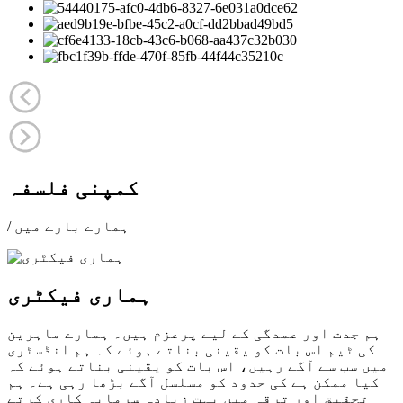
کمپنی فلسفہ
/ ہمارے بارے میں
ہماری فیکٹری
ہم جدت اور عمدگی کے لیے پرعزم ہیں۔ ہمارے ماہرین
کی ٹیم اس بات کو یقینی بناتے ہوئے کہ ہم انڈسٹری
میں سب سے آگے رہیں، اس بات کو یقینی بناتے ہوئے کہ
کیا ممکن ہے کی حدود کو مسلسل آگے بڑھا رہی ہے۔ ہم
تحقیق اور ترقی میں بہت زیادہ سرمایہ کاری کرتے