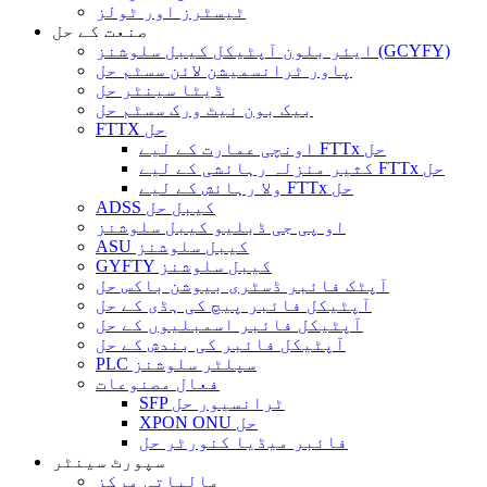
ٹیسٹرز اور ٹولز
صنعت کے حل
ایئر بلون آپٹیکل کیبل سلوشنز (GCYFY)
پاور ٹرانسمیشن لائن سسٹم حل
ڈیٹا سینٹر حل
بیک بون نیٹ ورک سسٹم حل
FTTX حل
اونچی عمارت کے لیے FTTx حل
کثیر منزلہ رہائشی کے لیے FTTx حل
ولا رہائش کے لیے FTTx حل
ADSS کیبل حل
او پی جی ڈبلیو کیبل سلوشنز
ASU کیبل سلوشنز
GYFTY کیبل سلوشنز
آپٹک فائبر ڈسٹری بیوشن باکس حل
آپٹیکل فائبر پیچ کی ہڈی کے حل
آپٹیکل فائبر اسمبلیوں کے حل
آپٹیکل فائبر کی بندش کے حل
PLC سپلٹر سلوشنز
فعال مصنوعات
SFP ٹرانسیور حل
XPON ONU حل
فائبر میڈیا کنورٹر حل
سپورٹ سینٹر
مالیاتی مرکز