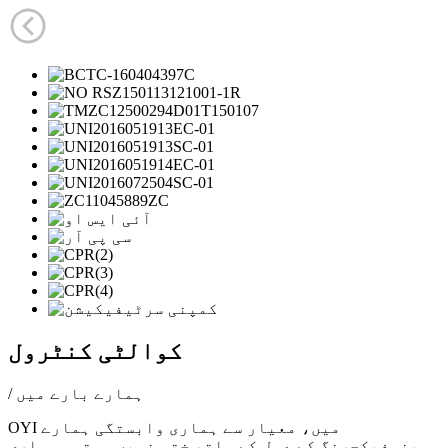
کوالٹی کنٹرول
/ ہمارے بارے میں
OYI میں، معیار سے ہماری وابستگی ہمارے
مینوفیکچرنگ کے عمل کے ساتھ ختم نہیں ہوتی۔ ہماری