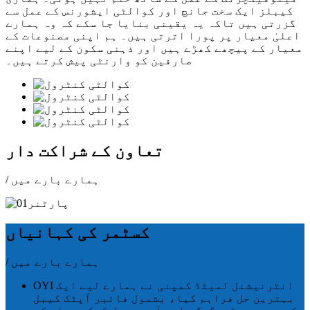
کیبلز ایک سخت جانچ اور کوالٹی ایشورنس کے عمل سے
گزرتی ہیں تاکہ یہ یقینی بنایا جا سکے کہ وہ ہمارے
اعلیٰ معیار پر پورا اترتی ہیں۔ ہم اپنی مصنوعات کے
معیار کے پیچھے کھڑے ہیں اور ذہنی سکون کے لیے اپنے
صارفین کو وارنٹی پیش کرتے ہیں۔
تعاون کے شراکت دار
/ ہمارے بارے میں
کسٹمر کی کہانیاں
/ ہمارے بارے میں
OYI انٹرنیشنل لمیٹڈ کمپنی نے ہمارے لیے ایک
بہترین حل فراہم کیا، بشمول فائبر آپٹک کیبل