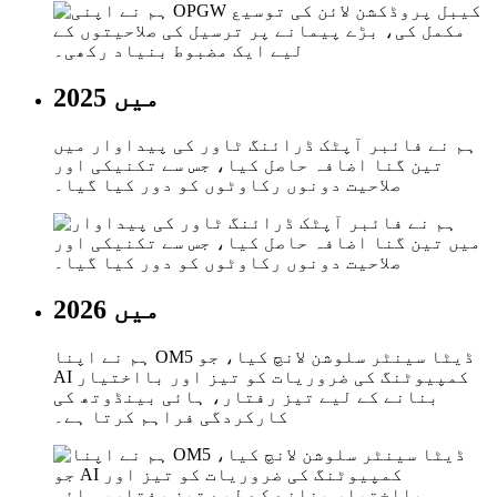
2025 میں
ہم نے فائبر آپٹک ڈرائنگ ٹاور کی پیداوار میں
تین گنا اضافہ حاصل کیا، جس سے تکنیکی اور
صلاحیت دونوں رکاوٹوں کو دور کیا گیا۔
2026 میں
ہم نے اپنا OM5 ڈیٹا سینٹر سلوشن لانچ کیا، جو
AI کمپیوٹنگ کی ضروریات کو تیز اور بااختیار
بنانے کے لیے تیز رفتار، ہائی بینڈوتھ کی
کارکردگی فراہم کرتا ہے۔