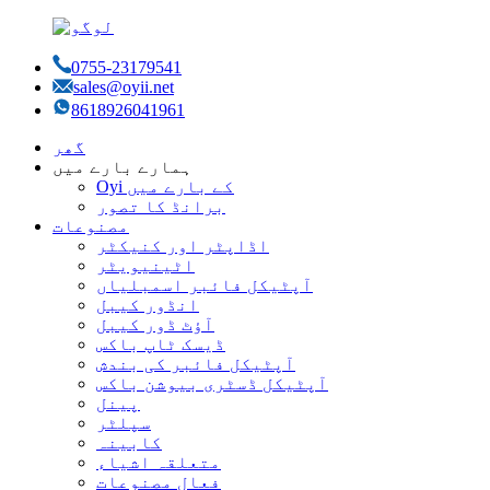
0755-23179541
sales@oyii.net
8618926041961
گھر
ہمارے بارے میں
Oyi کے بارے میں
برانڈ کا تصور
مصنوعات
اڈاپٹر اور کنیکٹر
اٹینیویٹر
آپٹیکل فائبر اسمبلیاں
انڈور کیبل
آؤٹ ڈور کیبل
ڈیسک ٹاپ باکس
آپٹیکل فائبر کی بندش
آپٹیکل ڈسٹری بیوشن باکس
پینل
سپلٹر
کابینہ
متعلقہ اشیاء
فعال مصنوعات