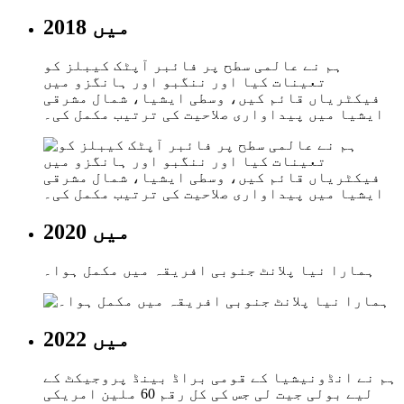
2018 میں
ہم نے عالمی سطح پر فائبر آپٹک کیبلز کو
تعینات کیا اور ننگبو اور ہانگزو میں
فیکٹریاں قائم کیں، وسطی ایشیا، شمال مشرقی
ایشیا میں پیداواری صلاحیت کی ترتیب مکمل کی۔
2020 میں
ہمارا نیا پلانٹ جنوبی افریقہ میں مکمل ہوا۔
2022 میں
ہم نے انڈونیشیا کے قومی براڈ بینڈ پروجیکٹ کے
لیے بولی جیت لی جس کی کل رقم 60 ملین امریکی