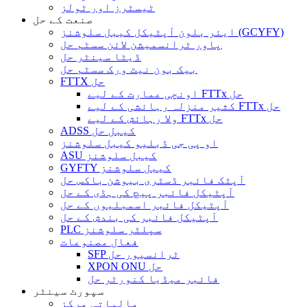
ٹیسٹرز اور ٹولز
صنعت کے حل
ایئر بلون آپٹیکل کیبل سلوشنز (GCYFY)
پاور ٹرانسمیشن لائن سسٹم حل
ڈیٹا سینٹر حل
بیک بون نیٹ ورک سسٹم حل
FTTX حل
اونچی عمارت کے لیے FTTx حل
کثیر منزلہ رہائشی کے لیے FTTx حل
ولا رہائش کے لیے FTTx حل
ADSS کیبل حل
او پی جی ڈبلیو کیبل سلوشنز
ASU کیبل سلوشنز
GYFTY کیبل سلوشنز
آپٹک فائبر ڈسٹری بیوشن باکس حل
آپٹیکل فائبر پیچ کی ہڈی کے حل
آپٹیکل فائبر اسمبلیوں کے حل
آپٹیکل فائبر کی بندش کے حل
PLC سپلٹر سلوشنز
فعال مصنوعات
SFP ٹرانسیور حل
XPON ONU حل
فائبر میڈیا کنورٹر حل
سپورٹ سینٹر
مالیاتی مرکز