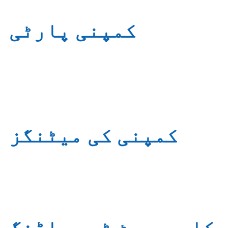
کمپنی پارٹی
کمپنی کی میٹنگز
کارپوریٹ ٹیم بلڈنگ