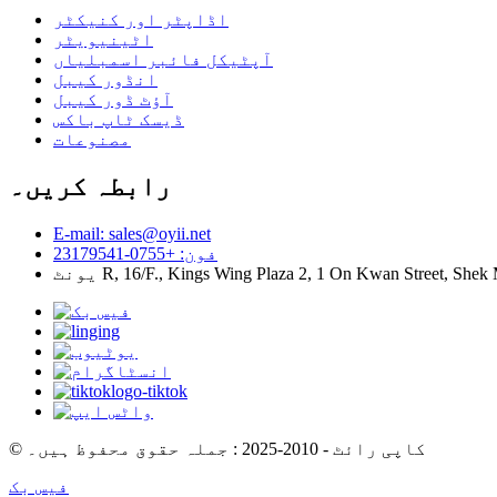
اڈاپٹر اور کنیکٹر
اٹینیویٹر
آپٹیکل فائبر اسمبلیاں
انڈور کیبل
آؤٹ ڈور کیبل
ڈیسک ٹاپ باکس
مصنوعات
رابطہ کریں۔
E-mail: sales@oyii.net
فون: +0755-23179541
R, 16/F., Kings Wing Plaza 2, 1 On Kwan Street, Shek Mu
© کاپی رائٹ - 2010-2025 : جملہ حقوق محفوظ ہیں۔
فیس بک