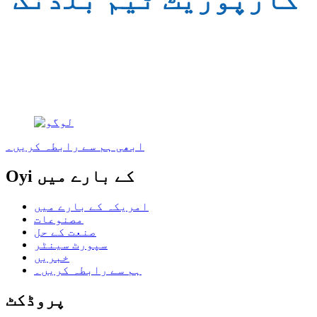
ابھی ہم سے رابطہ کریں۔
Oyi کے بارے میں
امریکہ کے بارے میں
مصنوعات
صنعت کے حل
سپورٹ سینٹر
خبریں
ہم سے رابطہ کریں۔
پروڈکٹ