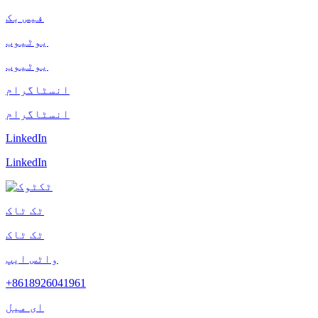
فیس بک
یوٹیوب
یوٹیوب
انسٹاگرام
انسٹاگرام
LinkedIn
LinkedIn
ٹک ٹاک
ٹک ٹاک
واٹس ایپ
+8618926041961
ای میل