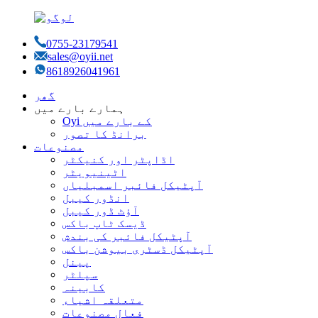
0755-23179541
sales@oyii.net
8618926041961
گھر
ہمارے بارے میں
Oyi کے بارے میں
برانڈ کا تصور
مصنوعات
اڈاپٹر اور کنیکٹر
اٹینیویٹر
آپٹیکل فائبر اسمبلیاں
انڈور کیبل
آؤٹ ڈور کیبل
ڈیسک ٹاپ باکس
آپٹیکل فائبر کی بندش
آپٹیکل ڈسٹری بیوشن باکس
پینل
سپلٹر
کابینہ
متعلقہ اشیاء
فعال مصنوعات