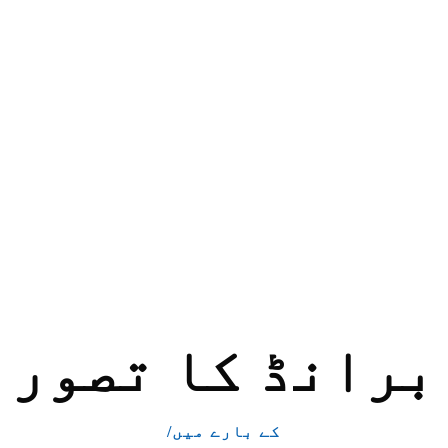
برانڈ کا تصور
/کے بارے میں