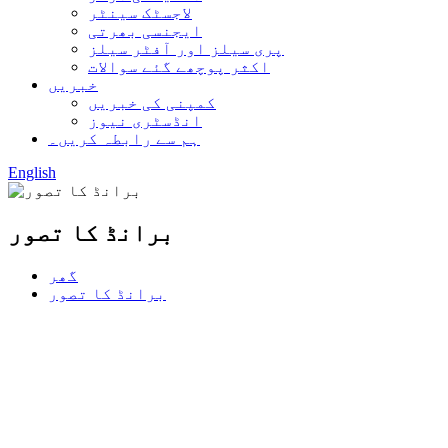
لاجسٹک سینٹر
ایجنسی بھرتی
پری سیلز اور آفٹر سیلز
اکثر پوچھے گئے سوالات
خبریں
کمپنی کی خبریں
انڈسٹری نیوز
ہم سے رابطہ کریں۔
English
برانڈ کا تصور
گھر
برانڈ کا تصور