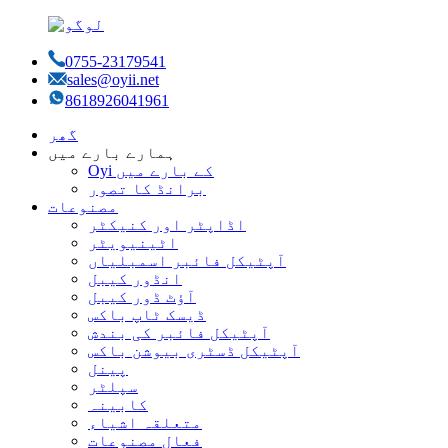
0755-23179541
sales@oyii.net
8618926041961
گھر
ہمارے بارے میں
Oyi کے بارے میں
برانڈ کا تصور
مصنوعات
اڈاپٹر اور کنیکٹر
اٹینیویٹر
آپٹیکل فائبر اسمبلیاں
انڈور کیبل
آؤٹ ڈور کیبل
ڈیسک ٹاپ باکس
آپٹیکل فائبر کی بندش
آپٹیکل ڈسٹری بیوشن باکس
پینل
سپلٹر
کابینہ
متعلقہ اشیاء
فعال مصنوعات