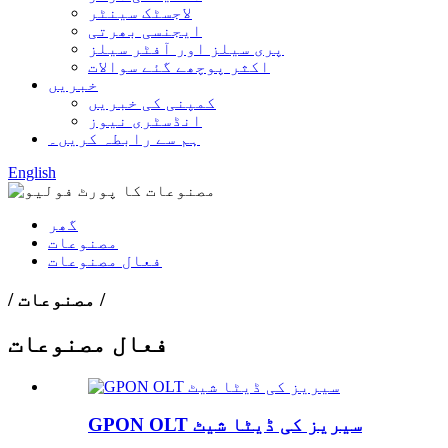
لاجسٹک سینٹر
ایجنسی بھرتی
پری سیلز اور آفٹر سیلز
اکثر پوچھے گئے سوالات
خبریں
کمپنی کی خبریں
انڈسٹری نیوز
ہم سے رابطہ کریں۔
English
گھر
مصنوعات
فعال مصنوعات
/ مصنوعات /
فعال مصنوعات
GPON OLT سیریز کی ڈیٹا شیٹ