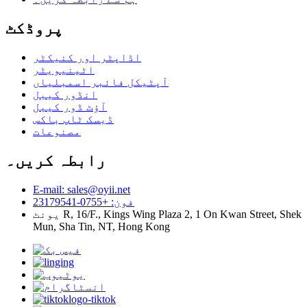
پروڈکٹ
اڈاپٹر اور کنیکٹر
اٹینیویٹر
آپٹیکل فائبر اسمبلیاں
انڈور کیبل
آؤٹ ڈور کیبل
ڈیسک ٹاپ باکس
مصنوعات
رابطہ کریں۔
E-mail: sales@oyii.net
فون: +0755-23179541
یونٹ R, 16/F., Kings Wing Plaza 2, 1 On Kwan Street, Shek
Mun, Sha Tin, NT, Hong Kong