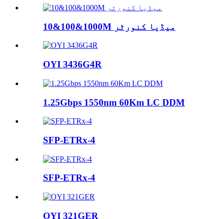
10&100&1000M میڈیا کنورٹر
OYI 3436G4R
1.25Gbps 1550nm 60Km LC DDM
SFP-ETRx-4
SFP-ETRx-4
OYI 321GER