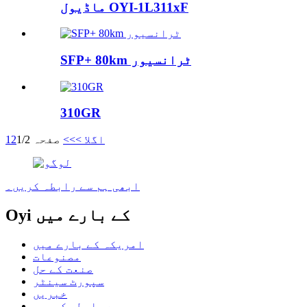
ماڈیول OYI-1L311xF
SFP+ 80km ٹرانسیور
310GR
اگلا >
>>
صفحہ 1/2
2
1
ابھی ہم سے رابطہ کریں۔
Oyi کے بارے میں
امریکہ کے بارے میں
مصنوعات
صنعت کے حل
سپورٹ سینٹر
خبریں
ہم سے رابطہ کریں۔