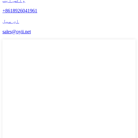
واٹس ایپ
+8618926041961
ای میل
sales@oyii.net