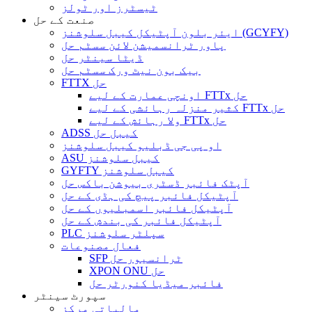
ٹیسٹرز اور ٹولز
صنعت کے حل
ایئر بلون آپٹیکل کیبل سلوشنز (GCYFY)
پاور ٹرانسمیشن لائن سسٹم حل
ڈیٹا سینٹر حل
بیک بون نیٹ ورک سسٹم حل
FTTX حل
اونچی عمارت کے لیے FTTx حل
کثیر منزلہ رہائشی کے لیے FTTx حل
ولا رہائش کے لیے FTTx حل
ADSS کیبل حل
او پی جی ڈبلیو کیبل سلوشنز
ASU کیبل سلوشنز
GYFTY کیبل سلوشنز
آپٹک فائبر ڈسٹری بیوشن باکس حل
آپٹیکل فائبر پیچ کی ہڈی کے حل
آپٹیکل فائبر اسمبلیوں کے حل
آپٹیکل فائبر کی بندش کے حل
PLC سپلٹر سلوشنز
فعال مصنوعات
SFP ٹرانسیور حل
XPON ONU حل
فائبر میڈیا کنورٹر حل
سپورٹ سینٹر
مالیاتی مرکز