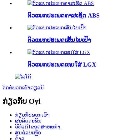
ຕົວແຍກປະເພດຄາສເຊັດ ABS
ຕົວແຍກປະເພດເສັ້ນໄຍເປົ່າ
ຕົວແຍກປະເພດເທບໃສ່ LGX
ຕິດຕໍ່ພວກເຮົາດຽວນີ້
ກ່ຽວກັບ Oyi
ກ່ຽວກັບພວກເຮົາ
ຜະລິດຕະພັນ
ວິທີແກ້ໄຂອຸດສາຫະກໍາ
ສູນຊ່ວຍເຫຼືອ
ຂ່າວ