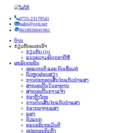
0755-23179541
sales@oyii.net
8618926041961
ບ້ານ
ກ່ຽວກັບພວກເຮົາ
ກ່ຽວກັບ Oyi
ແນວຄວາມຄິດຂອງຍີ່ຫໍ້
ຜະລິດຕະພັນ
ອະແດບເຕີ ແລະ ຕົວເຊື່ອມຕໍ່
ຕົວຫຼຸດຜ່ອນສຽງ
ການປະກອບເສັ້ນໄຍແກ້ວນຳແສງ
ສາຍເຄເບີ້ນໃນອາຄານ
ສາຍເຄເບີ້ນກາງແຈ້ງ
ກ່ອງຕັ້ງໂຕະ
ການປິດເສັ້ນໄຍແກ້ວນຳແສງ
ກ່ອງກະຈາຍແສງ
ແຜງ
ຕົວແຍກ
ຄະນະລັດຖະມົນຕີ
ອຸປະກອນຕິດຕັ້ງ