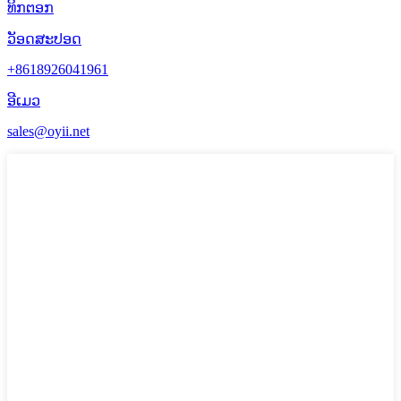
ທິກຕອກ
ວັອດສະປອດ
+8618926041961
ອີເມວ
sales@oyii.net