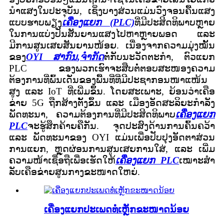
ນໍາແສງໃນປະຈຸບັນ, ເຊິ່ງບາງສ່ວນແມ່ນວົງຈອນຄື້ນແສງ
ແບບຮາບພຽງ
ເຄື່ອງແຍກ (PLC)
ທີ່ມີປະສິດທິພາບຫຼາຍ
ໃນການແບ່ງປັນສັນຍານແສງໄປຫາຫຼາຍພອດ ແລະ
ມີການສູນເສຍສັນຍານໜ້ອຍ. ເນື່ອງຈາກຄວາມມຸ່ງໝັ້ນ
ຂອງ
OYI ສາກົນ
,
ຈຳກັດ
ຕໍ່ກັບນະວັດຕະກໍາ, ຕົວແຍກ
PLC ຂອງພວກເຮົາຈະສືບຕໍ່ຕອບສະໜອງຄວາມ
ຕ້ອງການທີ່ພົ້ນເດັ່ນຂອງພື້ນທີ່ທີ່ມີປະຊາກອນໜາແໜ້ນ
ສູງ ແລະ IoT ທີ່ເພີ່ມຂຶ້ນ. ໂດຍສະເພາະ, ຍ້ອນວ່າເຄືອ
ຂ່າຍ 5G ຖືກສ້າງຕັ້ງຂຶ້ນ ແລະ ເມືອງອັດສະລິຍະກໍາລັງ
ພັດທະນາ, ຄວາມຕ້ອງການທີ່ມີປະສິດທິພາບ
ເຄື່ອງແຍກ
PLC
ຈະຮູ້ສຶກຄ້າຍຄືກັນ. ຈຸດປະສົງດ້ານການຄົ້ນຄວ້າ
ແລະ ພັດທະນາຂອງ OYI ແມ່ນເພື່ອປັບປຸງອັດຕາສ່ວນ
ການແຍກ, ຫຼຸດຜ່ອນການສູນເສຍການໃສ່, ແລະ ເພີ່ມ
ຄວາມໜ້າເຊື່ອຖືເພື່ອເຮັດໃຫ້
ເຄື່ອງແຍກ PLC
ເໝາະສຳ
ລັບເຄືອຂ່າຍສູນກາງຂະໜາດໃຫຍ່.
ເຄື່ອງແຍກປະເພດທໍ່ເຫຼັກຂະໜາດນ້ອຍ