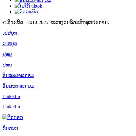
© ລິຂະສິດ - 2010-2025: ສະຫງວນລິຂະສິດທຸກປະການ.
ເຟສບຸກ
ເຟສບຸກ
ຢູທູບ
ຢູທູບ
ອິນສະຕາແກຣມ
ອິນສະຕາແກຣມ
LinkedIn
LinkedIn
ທິກຕອກ