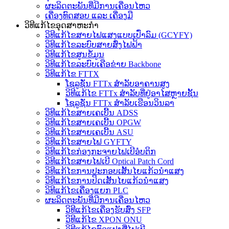
ຜະລິດຕະພັນທີ່ມີການເຄື່ອນໄຫວ
ເຄື່ອງທົດສອບ ແລະ ເຄື່ອງມື
ວິທີແກ້ໄຂອຸດສາຫະກໍາ
ວິທີແກ້ໄຂສາຍໄຟແສງແບບເປົ່າລົມ (GCYFY)
ວິທີແກ້ໄຂລະບົບສາຍສົ່ງໄຟຟ້າ
ວິທີແກ້ໄຂສູນຂໍ້ມູນ
ວິທີແກ້ໄຂລະບົບເຄືອຂ່າຍ Backbone
ວິທີແກ້ໄຂ FTTX
ໂຊລູຊັ່ນ FTTx ສຳລັບອາຄານສູງ
ວິທີແກ້ໄຂ FTTx ສຳລັບທີ່ຢູ່ອາໄສຫຼາຍຊັ້ນ
ໂຊລູຊັ່ນ FTTx ສຳລັບເຮືອນວິນລາ
ວິທີແກ້ໄຂສາຍເຄເບີ້ນ ADSS
ວິທີແກ້ໄຂສາຍເຄເບີ້ນ OPGW
ວິທີແກ້ໄຂສາຍເຄເບີ້ນ ASU
ວິທີແກ້ໄຂສາຍໄຟ GYFTY
ວິທີແກ້ໄຂກ່ອງກະຈາຍໄຟເບີອໍບຕິກ
ວິທີແກ້ໄຂສາຍໄຟເບີ Optical Patch Cord
ວິທີແກ້ໄຂການປະກອບເສັ້ນໄຍແກ້ວນຳແສງ
ວິທີແກ້ໄຂການປິດເສັ້ນໄຍແກ້ວນຳແສງ
ວິທີແກ້ໄຂເຄື່ອງແຍກ PLC
ຜະລິດຕະພັນທີ່ມີການເຄື່ອນໄຫວ
ວິທີແກ້ໄຂເຄື່ອງຮັບສົ່ງ SFP
ວິທີແກ້ໄຂ XPON ONU