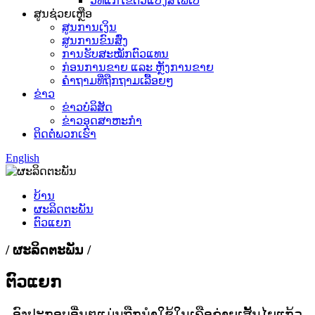
ວິທີແກ້ໄຂຕົວແປງສື່ໄຟເບີ
ສູນຊ່ວຍເຫຼືອ
ສູນການເງິນ
ສູນການຂົນສົ່ງ
ການຮັບສະໝັກຕົວແທນ
ກ່ອນການຂາຍ ແລະ ຫຼັງການຂາຍ
ຄຳຖາມທີ່ຖືກຖາມເລື້ອຍໆ
ຂ່າວ
ຂ່າວບໍລິສັດ
ຂ່າວອຸດສາຫະກຳ
ຕິດຕໍ່ພວກເຮົາ
English
ບ້ານ
ຜະລິດຕະພັນ
ຕົວແຍກ
/ ຜະລິດຕະພັນ /
ຕົວແຍກ
ອົງປະກອບອື່ນໆແມ່ນຖືກນໍາໃຊ້ໃນເຄືອຂ່າຍເສັ້ນໄຍແກ້ວ