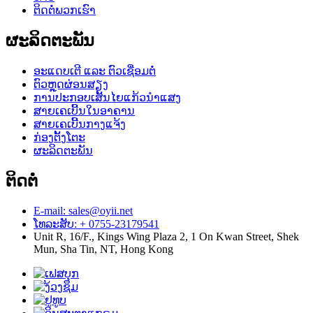
ຕິດຕໍ່ພວກເຮົາ
ຜະລິດຕະພັນ
ອະແດບເຕີ ແລະ ຕົວເຊື່ອມຕໍ່
ຕົວຫຼຸດຜ່ອນສຽງ
ການປະກອບເສັ້ນໄຍແກ້ວນຳແສງ
ສາຍເຄເບີ້ນໃນອາຄານ
ສາຍເຄເບີ້ນກາງແຈ້ງ
ກ່ອງຕັ້ງໂຕະ
ຜະລິດຕະພັນ
ຕິດຕໍ່
E-mail: sales@oyii.net
ໂທລະສັບ: + 0755-23179541
Unit R, 16/F., Kings Wing Plaza 2, 1 On Kwan Street, Shek
Mun, Sha Tin, NT, Hong Kong