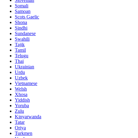
Slovenian
Somali
Samoan
Scots Gaelic
Shona
Sindhi
Sundanese
Swahili
Tajik
Tamil
Telugu
Thai
Ukrainian
Urdu
Uzbek
Vietnamese
Welsh
Xhosa
Yiddish
Yoruba
Zulu
Kinyarwanda
Tatar
Oriya
Turkmen