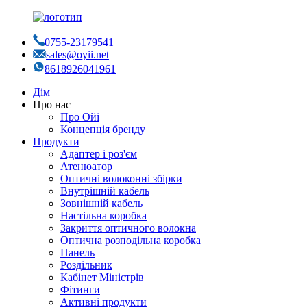
0755-23179541
sales@oyii.net
8618926041961
Дім
Про нас
Про Ойі
Концепція бренду
Продукти
Адаптер і роз'єм
Атенюатор
Оптичні волоконні збірки
Внутрішній кабель
Зовнішній кабель
Настільна коробка
Закриття оптичного волокна
Оптична розподільна коробка
Панель
Роздільник
Кабінет Міністрів
Фітинги
Активні продукти