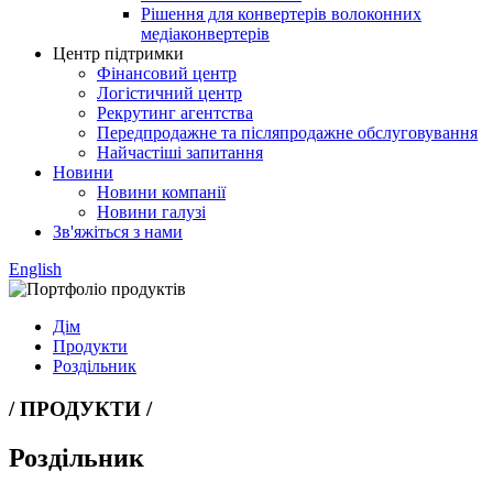
Рішення для конвертерів волоконних
медіаконвертерів
Центр підтримки
Фінансовий центр
Логістичний центр
Рекрутинг агентства
Передпродажне та післяпродажне обслуговування
Найчастіші запитання
Новини
Новини компанії
Новини галузі
Зв'яжіться з нами
English
Дім
Продукти
Роздільник
/ ПРОДУКТИ /
Роздільник