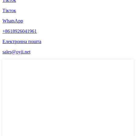
Тікток
Тікток
WhatsApp
+8618926041961
Електронна пошта
sales@oyii.net