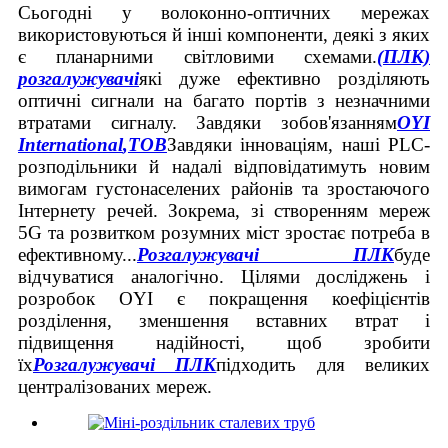
Сьогодні у волоконно-оптичних мережах
використовуються й інші компоненти, деякі з яких
є планарними світловими схемами.
(ПЛК)
розгалужувачі
які дуже ефективно розділяють
оптичні сигнали на багато портів з незначними
втратами сигналу. Завдяки зобов'язанням
OYI
International
,
ТОВ
Завдяки інноваціям, наші PLC-
розподільники й надалі відповідатимуть новим
вимогам густонаселених районів та зростаючого
Інтернету речей. Зокрема, зі створенням мереж
5G та розвитком розумних міст зростає потреба в
ефективному...
Розгалужувачі ПЛК
буде
відчуватися аналогічно. Цілями досліджень і
розробок OYI є покращення коефіцієнтів
розділення, зменшення вставних втрат і
підвищення надійності, щоб зробити
їх
Розгалужувачі ПЛК
підходить для великих
централізованих мереж.