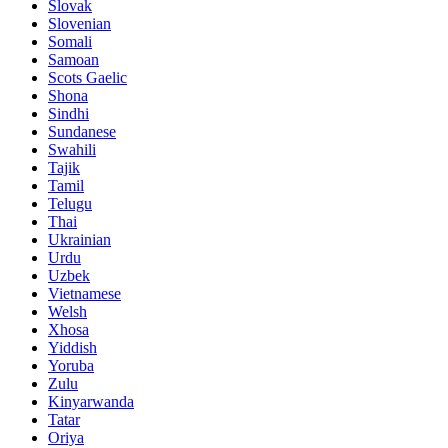
Slovak
Slovenian
Somali
Samoan
Scots Gaelic
Shona
Sindhi
Sundanese
Swahili
Tajik
Tamil
Telugu
Thai
Ukrainian
Urdu
Uzbek
Vietnamese
Welsh
Xhosa
Yiddish
Yoruba
Zulu
Kinyarwanda
Tatar
Oriya