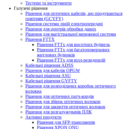
Тестери та інструменти
Галузеві рішення
Рішення для оптичних кабелів, що продуваються
повітрям (GCYFY)
Рішення системи ліній електропередачі
Рішення для центрів обробки даних
Рішення для магістральної мережевої системи
Рішення FTTX
Рішення FTTx для висотних будівель
Рішення FTTx для багатоповерхових
житлових будинків
Рішення FTTx для вілл-резиденцій
Кабельні рішення ADSS
Рішення для кабелів OPGW
Кабельні рішення ASU
Кабельні рішення GYFTY
Рішення для розподільчих коробок оптичного
волокна
Рішення для оптичних патч-кордів
Рішення для збірок оптичних волокон
Рішення для закриття оптичних волокон
Рішення для розгалужувачів ПЛК
Активні продукти
Рішення для SFP-трансиверів
Рішення XPON ONU