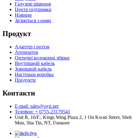
Галузеві рішення
Центр підтримки
Новини
Зв'яжіться з нами
Продукт
Адаптер і роз'єм
Атенюатор
Оптичні волоконні збірки
Внутрішній кабель
Зовнішній кабель
Настільна коробка
Продукти
Контакти
E-mail: sales@oyii.net
Телефон: + 0755-23179541
Unit R, 16/F., Kings Wing Plaza 2, 1 On Kwan Street, Shek
Mun, Sha Tin, NT, Гонконг