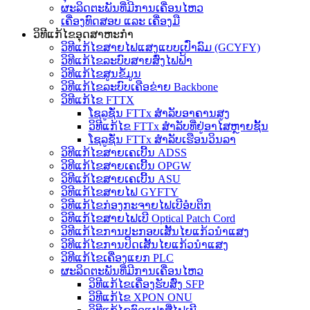
ຜະລິດຕະພັນທີ່ມີການເຄື່ອນໄຫວ
ເຄື່ອງທົດສອບ ແລະ ເຄື່ອງມື
ວິທີແກ້ໄຂອຸດສາຫະກໍາ
ວິທີແກ້ໄຂສາຍໄຟແສງແບບເປົ່າລົມ (GCYFY)
ວິທີແກ້ໄຂລະບົບສາຍສົ່ງໄຟຟ້າ
ວິທີແກ້ໄຂສູນຂໍ້ມູນ
ວິທີແກ້ໄຂລະບົບເຄືອຂ່າຍ Backbone
ວິທີແກ້ໄຂ FTTX
ໂຊລູຊັ່ນ FTTx ສຳລັບອາຄານສູງ
ວິທີແກ້ໄຂ FTTx ສຳລັບທີ່ຢູ່ອາໄສຫຼາຍຊັ້ນ
ໂຊລູຊັ່ນ FTTx ສຳລັບເຮືອນວິນລາ
ວິທີແກ້ໄຂສາຍເຄເບີ້ນ ADSS
ວິທີແກ້ໄຂສາຍເຄເບີ້ນ OPGW
ວິທີແກ້ໄຂສາຍເຄເບີ້ນ ASU
ວິທີແກ້ໄຂສາຍໄຟ GYFTY
ວິທີແກ້ໄຂກ່ອງກະຈາຍໄຟເບີອໍບຕິກ
ວິທີແກ້ໄຂສາຍໄຟເບີ Optical Patch Cord
ວິທີແກ້ໄຂການປະກອບເສັ້ນໄຍແກ້ວນຳແສງ
ວິທີແກ້ໄຂການປິດເສັ້ນໄຍແກ້ວນຳແສງ
ວິທີແກ້ໄຂເຄື່ອງແຍກ PLC
ຜະລິດຕະພັນທີ່ມີການເຄື່ອນໄຫວ
ວິທີແກ້ໄຂເຄື່ອງຮັບສົ່ງ SFP
ວິທີແກ້ໄຂ XPON ONU