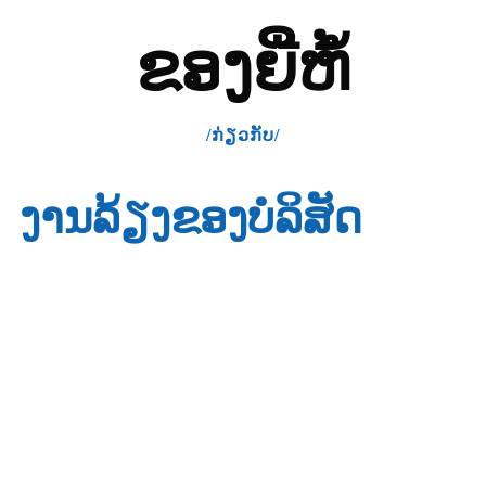
ຂອງຍີ່ຫໍ້
/ກ່ຽວກັບ/
ງານລ້ຽງຂອງບໍລິສັດ