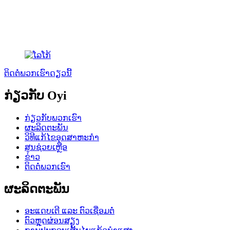
ຕິດຕໍ່ພວກເຮົາດຽວນີ້
ກ່ຽວກັບ Oyi
ກ່ຽວກັບພວກເຮົາ
ຜະລິດຕະພັນ
ວິທີແກ້ໄຂອຸດສາຫະກໍາ
ສູນຊ່ວຍເຫຼືອ
ຂ່າວ
ຕິດຕໍ່ພວກເຮົາ
ຜະລິດຕະພັນ
ອະແດບເຕີ ແລະ ຕົວເຊື່ອມຕໍ່
ຕົວຫຼຸດຜ່ອນສຽງ