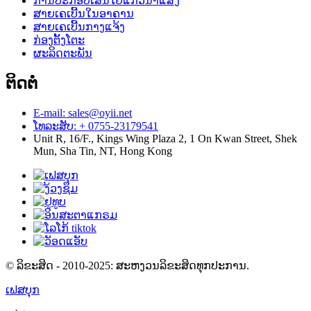
ການປະກອບເສັ້ນໄຍແກ້ວນຳແສງ
ສາຍເຄເບີ້ນໃນອາຄານ
ສາຍເຄເບີ້ນກາງແຈ້ງ
ກ່ອງຕັ້ງໂຕະ
ຜະລິດຕະພັນ
ຕິດຕໍ່
E-mail: sales@oyii.net
ໂທລະສັບ: + 0755-23179541
Unit R, 16/F., Kings Wing Plaza 2, 1 On Kwan Street, Shek
Mun, Sha Tin, NT, Hong Kong
© ລິຂະສິດ - 2010-2025: ສະຫງວນລິຂະສິດທຸກປະການ.
ເຟສບຸກ