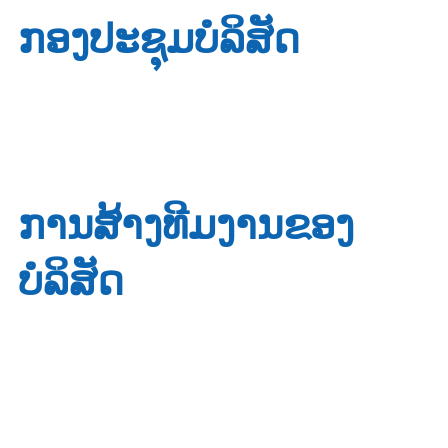
ກອງປະຊຸມບໍລິສັດ
ການສ້າງທີມງານຂອງ
ບໍລິສັດ