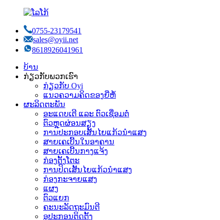
0755-23179541
sales@oyii.net
8618926041961
ບ້ານ
ກ່ຽວກັບພວກເຮົາ
ກ່ຽວກັບ Oyi
ແນວຄວາມຄິດຂອງຍີ່ຫໍ້
ຜະລິດຕະພັນ
ອະແດບເຕີ ແລະ ຕົວເຊື່ອມຕໍ່
ຕົວຫຼຸດຜ່ອນສຽງ
ການປະກອບເສັ້ນໄຍແກ້ວນຳແສງ
ສາຍເຄເບີ້ນໃນອາຄານ
ສາຍເຄເບີ້ນກາງແຈ້ງ
ກ່ອງຕັ້ງໂຕະ
ການປິດເສັ້ນໄຍແກ້ວນຳແສງ
ກ່ອງກະຈາຍແສງ
ແຜງ
ຕົວແຍກ
ຄະນະລັດຖະມົນຕີ
ອຸປະກອນຕິດຕັ້ງ