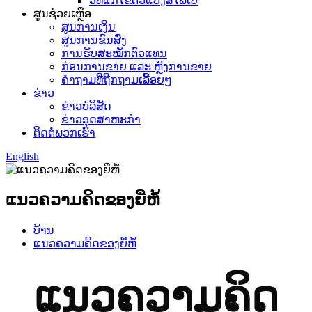
ວິທີແກ້ໄຂຕົວແປງສື່ໄຟເບີ
ສູນຊ່ວຍເຫຼືອ
ສູນການເງິນ
ສູນການຂົນສົ່ງ
ການຮັບສະໝັກຕົວແທນ
ກ່ອນການຂາຍ ແລະ ຫຼັງການຂາຍ
ຄຳຖາມທີ່ຖືກຖາມເລື້ອຍໆ
ຂ່າວ
ຂ່າວບໍລິສັດ
ຂ່າວອຸດສາຫະກຳ
ຕິດຕໍ່ພວກເຮົາ
English
ແນວຄວາມຄິດຂອງຍີ່ຫໍ້
ບ້ານ
ແນວຄວາມຄິດຂອງຍີ່ຫໍ້
ແນວຄວາມຄິດ