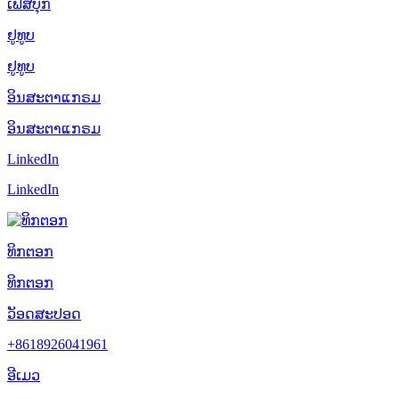
ເຟສບຸກ
ຢູທູບ
ຢູທູບ
ອິນສະຕາແກຣມ
ອິນສະຕາແກຣມ
LinkedIn
LinkedIn
ທິກຕອກ
ທິກຕອກ
ວັອດສະປອດ
+8618926041961
ອີເມວ