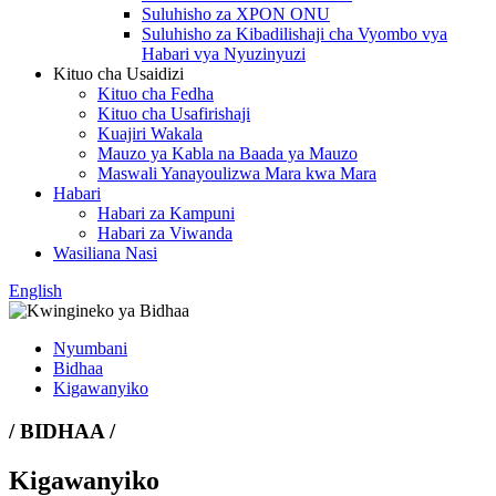
Suluhisho za XPON ONU
Suluhisho za Kibadilishaji cha Vyombo vya
Habari vya Nyuzinyuzi
Kituo cha Usaidizi
Kituo cha Fedha
Kituo cha Usafirishaji
Kuajiri Wakala
Mauzo ya Kabla na Baada ya Mauzo
Maswali Yanayoulizwa Mara kwa Mara
Habari
Habari za Kampuni
Habari za Viwanda
Wasiliana Nasi
English
Nyumbani
Bidhaa
Kigawanyiko
/ BIDHAA /
Kigawanyiko