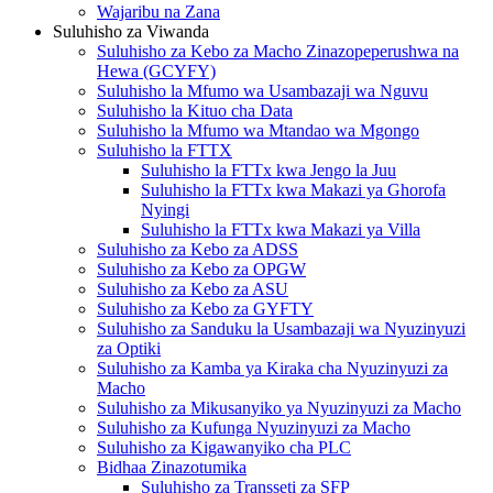
Wajaribu na Zana
Suluhisho za Viwanda
Suluhisho za Kebo za Macho Zinazopeperushwa na
Hewa (GCYFY)
Suluhisho la Mfumo wa Usambazaji wa Nguvu
Suluhisho la Kituo cha Data
Suluhisho la Mfumo wa Mtandao wa Mgongo
Suluhisho la FTTX
Suluhisho la FTTx kwa Jengo la Juu
Suluhisho la FTTx kwa Makazi ya Ghorofa
Nyingi
Suluhisho la FTTx kwa Makazi ya Villa
Suluhisho za Kebo za ADSS
Suluhisho za Kebo za OPGW
Suluhisho za Kebo za ASU
Suluhisho za Kebo za GYFTY
Suluhisho za Sanduku la Usambazaji wa Nyuzinyuzi
za Optiki
Suluhisho za Kamba ya Kiraka cha Nyuzinyuzi za
Macho
Suluhisho za Mikusanyiko ya Nyuzinyuzi za Macho
Suluhisho za Kufunga Nyuzinyuzi za Macho
Suluhisho za Kigawanyiko cha PLC
Bidhaa Zinazotumika
Suluhisho za Transseti za SFP