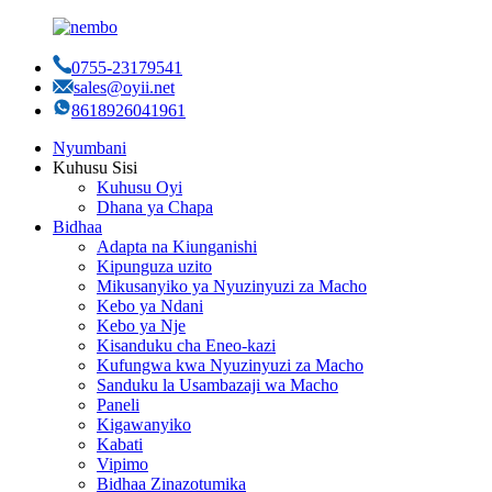
0755-23179541
sales@oyii.net
8618926041961
Nyumbani
Kuhusu Sisi
Kuhusu Oyi
Dhana ya Chapa
Bidhaa
Adapta na Kiunganishi
Kipunguza uzito
Mikusanyiko ya Nyuzinyuzi za Macho
Kebo ya Ndani
Kebo ya Nje
Kisanduku cha Eneo-kazi
Kufungwa kwa Nyuzinyuzi za Macho
Sanduku la Usambazaji wa Macho
Paneli
Kigawanyiko
Kabati
Vipimo
Bidhaa Zinazotumika