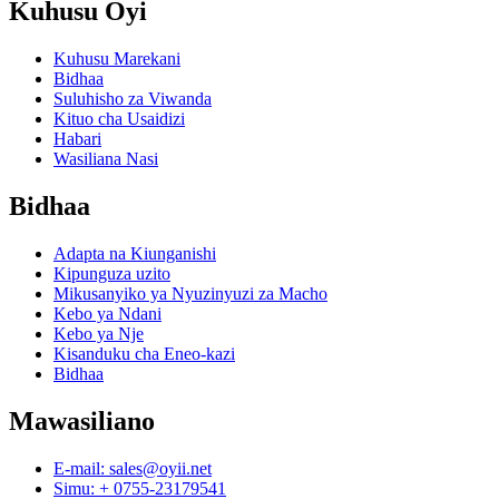
Kuhusu Oyi
Kuhusu Marekani
Bidhaa
Suluhisho za Viwanda
Kituo cha Usaidizi
Habari
Wasiliana Nasi
Bidhaa
Adapta na Kiunganishi
Kipunguza uzito
Mikusanyiko ya Nyuzinyuzi za Macho
Kebo ya Ndani
Kebo ya Nje
Kisanduku cha Eneo-kazi
Bidhaa
Mawasiliano
E-mail: sales@oyii.net
Simu: + 0755-23179541