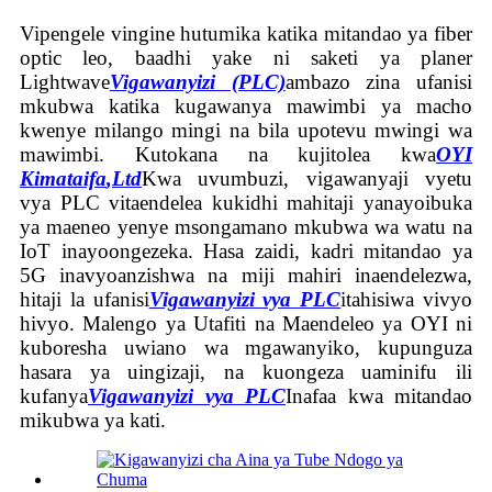
Vipengele vingine hutumika katika mitandao ya fiber
optic leo, baadhi yake ni saketi ya planer
Lightwave
Vigawanyizi (PLC)
ambazo zina ufanisi
mkubwa katika kugawanya mawimbi ya macho
kwenye milango mingi na bila upotevu mwingi wa
mawimbi. Kutokana na kujitolea kwa
OYI
Kimataifa
,
Ltd
Kwa uvumbuzi, vigawanyaji vyetu
vya PLC vitaendelea kukidhi mahitaji yanayoibuka
ya maeneo yenye msongamano mkubwa wa watu na
IoT inayoongezeka. Hasa zaidi, kadri mitandao ya
5G inavyoanzishwa na miji mahiri inaendelezwa,
hitaji la ufanisi
Vigawanyizi vya PLC
itahisiwa vivyo
hivyo. Malengo ya Utafiti na Maendeleo ya OYI ni
kuboresha uwiano wa mgawanyiko, kupunguza
hasara ya uingizaji, na kuongeza uaminifu ili
kufanya
Vigawanyizi vya PLC
Inafaa kwa mitandao
mikubwa ya kati.