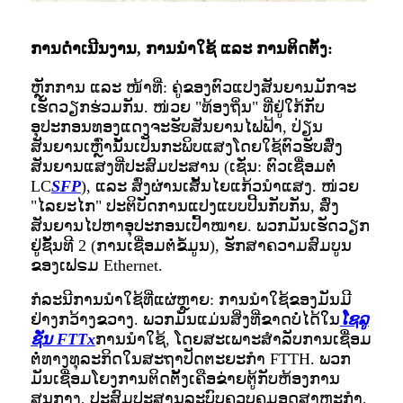
ການດຳເນີນງານ, ການນຳໃຊ້ ແລະ ການຕິດຕັ້ງ:
ຫຼັກການ ແລະ ໜ້າທີ່: ຄູ່ຂອງຕົວແປງສັນຍານມັກຈະ
ເຮັດວຽກຮ່ວມກັນ. ໜ່ວຍ "ທ້ອງຖິ່ນ" ທີ່ຢູ່ໃກ້ກັບ
ອຸປະກອນທອງແດງຈະຮັບສັນຍານໄຟຟ້າ, ປ່ຽນ
ສັນຍານເຫຼົ່ານັ້ນເປັນກະພິບແສງໂດຍໃຊ້ຕົວຮັບສົ່ງ
ສັນຍານແສງທີ່ປະສົມປະສານ (ເຊັ່ນ: ຕົວເຊື່ອມຕໍ່
LC
SFP
), ແລະ ສົ່ງຜ່ານເສັ້ນໄຍແກ້ວນຳແສງ. ໜ່ວຍ
"ໄລຍະໄກ" ປະຕິບັດການແປງແບບປີ້ນກັບກັນ, ສົ່ງ
ສັນຍານໄປຫາອຸປະກອນເປົ້າໝາຍ. ພວກມັນເຮັດວຽກ
ຢູ່ຊັ້ນທີ 2 (ການເຊື່ອມຕໍ່ຂໍ້ມູນ), ຮັກສາຄວາມສົມບູນ
ຂອງເຟຣມ Ethernet.
ກໍລະນີການນຳໃຊ້ທີ່ແຜ່ຫຼາຍ: ການນຳໃຊ້ຂອງມັນມີ
ຢ່າງກວ້າງຂວາງ. ພວກມັນແມ່ນສິ່ງທີ່ຂາດບໍ່ໄດ້ໃນ
ໂຊລູ
ຊັ່ນ FTTx
ການນຳໃຊ້, ໂດຍສະເພາະສຳລັບການເຊື່ອມ
ຕໍ່ທາງທຸລະກິດໃນສະຖາປັດຕະຍະກຳ FTTH. ພວກ
ມັນເຊື່ອມໂຍງການຕິດຕັ້ງເຄືອຂ່າຍຕູ້ກັບຫ້ອງການ
ສູນກາງ, ປະສົມປະສານລະບົບຄວບຄຸມອຸດສາຫະກຳ,