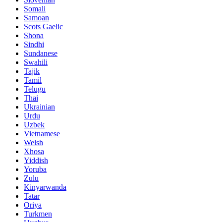
Somali
Samoan
Scots Gaelic
Shona
Sindhi
Sundanese
Swahili
Tajik
Tamil
Telugu
Thai
Ukrainian
Urdu
Uzbek
Vietnamese
Welsh
Xhosa
Yiddish
Yoruba
Zulu
Kinyarwanda
Tatar
Oriya
Turkmen