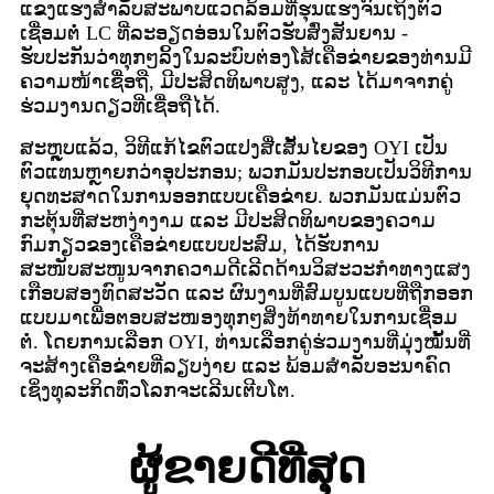
ແຂງແຮງສຳລັບສະພາບແວດລ້ອມທີ່ຮຸນແຮງຈົນເຖິງຕົວ
ເຊື່ອມຕໍ່ LC ທີ່ລະອຽດອ່ອນໃນຕົວຮັບສົ່ງສັນຍານ -
ຮັບປະກັນວ່າທຸກໆລິ້ງໃນລະບົບຕ່ອງໂສ້ເຄືອຂ່າຍຂອງທ່ານມີ
ຄວາມໜ້າເຊື່ອຖື, ມີປະສິດທິພາບສູງ, ແລະ ໄດ້ມາຈາກຄູ່
ຮ່ວມງານດຽວທີ່ເຊື່ອຖືໄດ້.
ສະຫຼຸບແລ້ວ, ວິທີແກ້ໄຂຕົວແປງສື່ເສັ້ນໄຍຂອງ OYI ເປັນ
ຕົວແທນຫຼາຍກວ່າອຸປະກອນ; ພວກມັນປະກອບເປັນວິທີການ
ຍຸດທະສາດໃນການອອກແບບເຄືອຂ່າຍ. ພວກມັນແມ່ນຕົວ
ກະຕຸ້ນທີ່ສະຫງ່າງາມ ແລະ ມີປະສິດທິພາບຂອງຄວາມ
ກົມກຽວຂອງເຄືອຂ່າຍແບບປະສົມ, ໄດ້ຮັບການ
ສະໜັບສະໜູນຈາກຄວາມດີເລີດດ້ານວິສະວະກຳທາງແສງ
ເກືອບສອງທົດສະວັດ ແລະ ຜົນງານທີ່ສົມບູນແບບທີ່ຖືກອອກ
ແບບມາເພື່ອຕອບສະໜອງທຸກໆສິ່ງທ້າທາຍໃນການເຊື່ອມ
ຕໍ່. ໂດຍການເລືອກ OYI, ທ່ານເລືອກຄູ່ຮ່ວມງານທີ່ມຸ່ງໝັ້ນທີ່
ຈະສ້າງເຄືອຂ່າຍທີ່ລຽບງ່າຍ ແລະ ພ້ອມສຳລັບອະນາຄົດ
ເຊິ່ງທຸລະກິດທົ່ວໂລກຈະເລີນເຕີບໂຕ.
ຜູ້ຂາຍດີທີ່ສຸດ