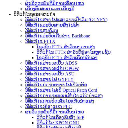
ຜະລິດຕະພັນທີ່ມີການເຄື່ອນໄຫວ
ເຄື່ອງທົດສອບ ແລະ ເຄື່ອງມື
ວິທີແກ້ໄຂອຸດສາຫະກໍາ
ວິທີແກ້ໄຂສາຍໄຟແສງແບບເປົ່າລົມ (GCYFY)
ວິທີແກ້ໄຂລະບົບສາຍສົ່ງໄຟຟ້າ
ວິທີແກ້ໄຂສູນຂໍ້ມູນ
ວິທີແກ້ໄຂລະບົບເຄືອຂ່າຍ Backbone
ວິທີແກ້ໄຂ FTTX
ໂຊລູຊັ່ນ FTTx ສຳລັບອາຄານສູງ
ວິທີແກ້ໄຂ FTTx ສຳລັບທີ່ຢູ່ອາໄສຫຼາຍຊັ້ນ
ໂຊລູຊັ່ນ FTTx ສຳລັບເຮືອນວິນລາ
ວິທີແກ້ໄຂສາຍເຄເບີ້ນ ADSS
ວິທີແກ້ໄຂສາຍເຄເບີ້ນ OPGW
ວິທີແກ້ໄຂສາຍເຄເບີ້ນ ASU
ວິທີແກ້ໄຂສາຍໄຟ GYFTY
ວິທີແກ້ໄຂກ່ອງກະຈາຍໄຟເບີອໍບຕິກ
ວິທີແກ້ໄຂສາຍໄຟເບີ Optical Patch Cord
ວິທີແກ້ໄຂການປະກອບເສັ້ນໄຍແກ້ວນຳແສງ
ວິທີແກ້ໄຂການປິດເສັ້ນໄຍແກ້ວນຳແສງ
ວິທີແກ້ໄຂເຄື່ອງແຍກ PLC
ຜະລິດຕະພັນທີ່ມີການເຄື່ອນໄຫວ
ວິທີແກ້ໄຂເຄື່ອງຮັບສົ່ງ SFP
ວິທີແກ້ໄຂ XPON ONU