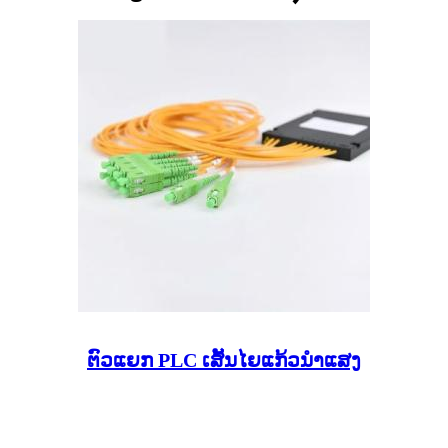
ຕົວແຍກ PLC ເສັ້ນໄຍແກ້ວນຳແສງ