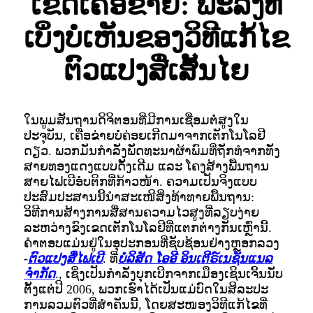
ເຂດເຄືອຂ່າຍ: ພະລັງທີ່
ເບິ່ງບໍ່ເຫັນຂອງວິທີແກ້ໄຂ
ຕົວແປງສື່ເສັ້ນໄຍ
ໃນພູມສັນຖານດິຈິຕອນທີ່ມີການເຊື່ອມຕໍ່ສູງໃນ
ປະຈຸບັນ, ເຄືອຂ່າຍບໍ່ຄ່ອຍເກີດມາຈາກເຕັກໂນໂລຢີ
ດຽວ. ພວກມັນກຳລັງພັດທະນາຜ້າພົມທີ່ຖັກທໍຈາກທັງ
ສາຍທອງແດງແບບດັ້ງເດີມ ແລະ ໂຄງສ້າງພື້ນຖານ
ສາຍໄຟເບີອໍບຕິກທີ່ກ້າວໜ້າ. ຄວາມເປັນຈິງແບບ
ປະສົມປະສານນີ້ນຳສະເໜີສິ່ງທ້າທາຍພື້ນຖານ:
ວິທີການສ້າງການສື່ສານຄວາມໄວສູງທີ່ລຽບງ່າຍ
ລະຫວ່າງຂົງເຂດເຕັກໂນໂລຢີທີ່ແຕກຕ່າງກັນເຫຼົ່ານີ້.
ຄຳຕອບແມ່ນຢູ່ໃນອຸປະກອນທີ່ຊັບຊ້ອນຢ່າງຫຼອກລວງ
-
ຕົວແປງສື່ໄຟເບີ
. ທີ່
ບໍລິສັດ ໂອອີ ອິນເຕີຣ໌ເນຊັນແນລ
ຈຳກັດ
., ເຊິ່ງເປັນກຳລັງບຸກເບີກຈາກເມືອງເຊິນເຈິ້ນນັບ
ຕັ້ງແຕ່ປີ 2006, ພວກເຮົາໄດ້ເປັນແມ່ບົດໃນສິລະປະ
ການລວມຕົວທີ່ສຳຄັນນີ້, ໂດຍສະໜອງວິທີແກ້ໄຂທີ່