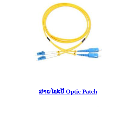
ສາຍໄຟເບີ Optic Patch