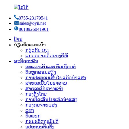
0755-23179541
sales@oyii.net
8618926041961
ບ້ານ
ກ່ຽວກັບພວກເຮົາ
ກ່ຽວກັບ Oyi
ແນວຄວາມຄິດຂອງຍີ່ຫໍ້
ຜະລິດຕະພັນ
ອະແດບເຕີ ແລະ ຕົວເຊື່ອມຕໍ່
ຕົວຫຼຸດຜ່ອນສຽງ
ການປະກອບເສັ້ນໄຍແກ້ວນຳແສງ
ສາຍເຄເບີ້ນໃນອາຄານ
ສາຍເຄເບີ້ນກາງແຈ້ງ
ກ່ອງຕັ້ງໂຕະ
ການປິດເສັ້ນໄຍແກ້ວນຳແສງ
ກ່ອງກະຈາຍແສງ
ແຜງ
ຕົວແຍກ
ຄະນະລັດຖະມົນຕີ
ອຸປະກອນຕິດຕັ້ງ