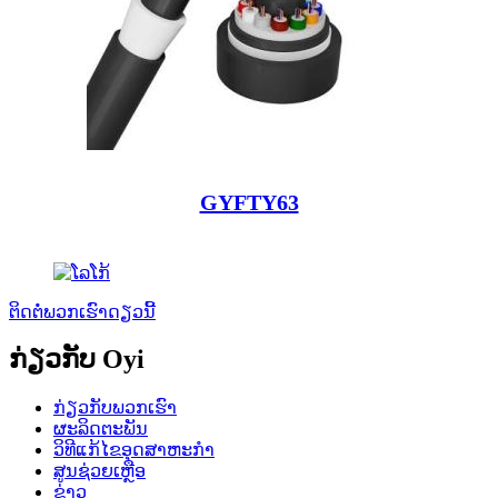
GYFTY63
ຕິດຕໍ່ພວກເຮົາດຽວນີ້
ກ່ຽວກັບ Oyi
ກ່ຽວກັບພວກເຮົາ
ຜະລິດຕະພັນ
ວິທີແກ້ໄຂອຸດສາຫະກໍາ
ສູນຊ່ວຍເຫຼືອ
ຂ່າວ