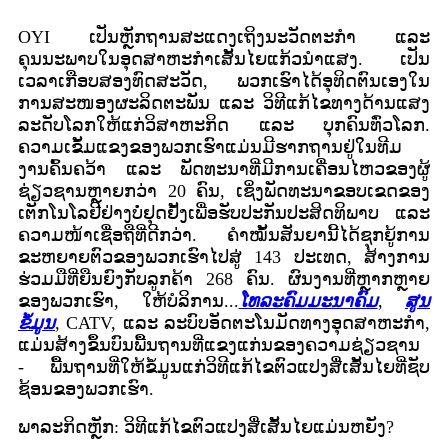
OYI ເປັນຫຼັກຖານສະແດງເຖິງນະວັດຕະກໍາ ແລະ
ຄຸນນະພາບໃນອຸດສາຫະກໍາເສັ້ນໄຍແກ້ວນໍາແສງ. ເປັນ
ເວລາເກືອບສອງທົດສະວັດ, ພວກເຮົາໄດ້ອຸທິດຕົນເອງໃນ
ການສະໜອງຜະລິດຕະພັນ ແລະ ວິທີແກ້ໄຂທາງດ້ານແສງ
ລະດັບໂລກໃຫ້ແກ່ວິສາຫະກິດ ແລະ ບຸກຄົນທົ່ວໂລກ.
ຄວາມເຂັ້ມແຂງຂອງພວກເຮົາແມ່ນມີຮາກຖານຢູ່ໃນທີມ
ງານຄົ້ນຄວ້າ ແລະ ພັດທະນາທີ່ມີການເຄື່ອນໄຫວຂອງຜູ້
ຊ່ຽວຊານຫຼາຍກວ່າ 20 ຄົນ, ເຊິ່ງພັດທະນາຂອບເຂດຂອງ
ເຕັກໂນໂລຢີຢ່າງບໍ່ຢຸດຢັ້ງເພື່ອຮັບປະກັນປະສິດທິພາບ ແລະ
ຄວາມໜ້າເຊື່ອຖືທີ່ດີກວ່າ. ຄໍາໝັ້ນສັນຍານີ້ໄດ້ຊຸກຍູ້ການ
ຂະຫຍາຍຕົວຂອງພວກເຮົາໄປສູ່ 143 ປະເທດ, ສ້າງການ
ຮ່ວມມືທີ່ຍືນຍົງກັບລູກຄ້າ 268 ຄົນ. ຜົນງານທີ່ຫຼາກຫຼາຍ
ຂອງພວກເຮົາ, ໃຫ້ບໍລິການ...
ໂທລະຄົມມະນາຄົມ
,
ສູນ
ຂໍ້ມູນ
, CATV, ແລະ ລະບົບອັດຕະໂນມັດທາງອຸດສາຫະກໍາ,
ແມ່ນສ້າງຂຶ້ນບົນພື້ນຖານທີ່ແຂງແກ່ນຂອງຄວາມຊ່ຽວຊານ
- ພື້ນຖານທີ່ໃຫ້ຂໍ້ມູນແກ່ວິທີແກ້ໄຂຕົວແປງສື່ເສັ້ນໄຍທີ່ຊັບ
ຊ້ອນຂອງພວກເຮົາ.
ພາລະກິດຫຼັກ: ວິທີແກ້ໄຂຕົວແປງສື່ເສັ້ນໄຍແມ່ນຫຍັງ?