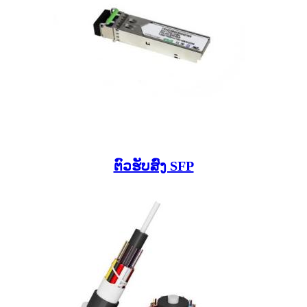
ຕົວຮັບສົ່ງ SFP