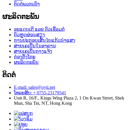
ຕິດຕໍ່ພວກເຮົາ
ຜະລິດຕະພັນ
ອະແດບເຕີ ແລະ ຕົວເຊື່ອມຕໍ່
ຕົວຫຼຸດຜ່ອນສຽງ
ການປະກອບເສັ້ນໄຍແກ້ວນຳແສງ
ສາຍເຄເບີ້ນໃນອາຄານ
ສາຍເຄເບີ້ນກາງແຈ້ງ
ກ່ອງຕັ້ງໂຕະ
ຜະລິດຕະພັນ
ຕິດຕໍ່
E-mail: sales@oyii.net
ໂທລະສັບ: + 0755-23179541
Unit R, 16/F., Kings Wing Plaza 2, 1 On Kwan Street, Shek
Mun, Sha Tin, NT, Hong Kong