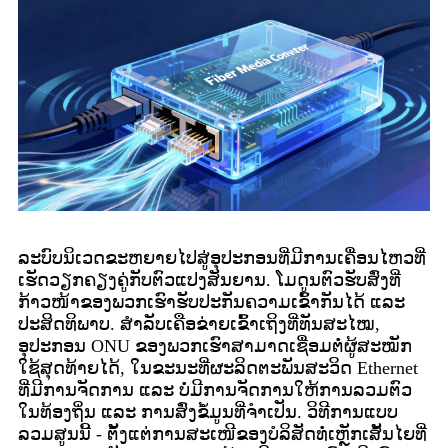
ລະບົບນິເວດຂະຫຍາຍໄປສູ່ອຸປະກອນທີ່ມີການເຄື່ອນໄຫວທີ່
ເຮັດວຽກຄຽງຄູ່ກັບຕົວແປງສັນຍານ. ໂມດູນຕົວຮັບສົ່ງທີ່
ກ້າວໜ້າຂອງພວກເຮົາຮັບປະກັນຄວາມເຂົ້າກັນໄດ້ ແລະ
ປະສິດທິພາບ. ສຳລັບເຄືອຂ່າຍເຂົ້າເຖິງທີ່ທັນສະໄໝ,
ອຸປະກອນ ONU ຂອງພວກເຮົາສາມາດເຊື່ອມຕໍ່ຜູ້ສະໝັກ
ໃຊ້ສຸດທ້າຍໄດ້, ໃນຂະນະທີ່ຜະລິດຕະພັນສະວິດ Ethernet
ທີ່ມີການຈັດການ ແລະ ບໍ່ມີການຈັດການໃຫ້ການລວມຕົວ
ໃນທ້ອງຖິ່ນ ແລະ ການສົ່ງຂໍ້ມູນທີ່ຈໍາເປັນ. ວິທີການແບບ
ລວມສູນນີ້ - ຕັ້ງແຕ່ການສະເໜີຂອງບໍລິສັດທໍ່ເຫຼັກເສັ້ນໄຍທີ່