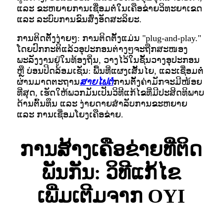
ແລະ ຂະຫຍາຍການເຊື່ອມຕໍ່ໃນເຄືອຂ່າຍວິທະຍາເຂດ
ແລະ ລະບົບການຂົນສົ່ງອັດສະລິຍະ.
ການຕິດຕັ້ງງ່າຍໆ: ການຕິດຕັ້ງແມ່ນ "plug-and-play."
ໂດຍປົກກະຕິແລ້ວອຸປະກອນຕ່າງໆຈະຖືກສະໜອງ
ພະລັງງານຢູ່ໃນທ້ອງຖິ່ນ, ວາງໄວ້ໃນຊັ້ນວາງອຸປະກອນ
ຫຼື ບ່ອນປິດລ້ອມເຊັ່ນ: ພື້ນທີ່ແຜງເສັ້ນໄຍ, ແລະເຊື່ອມຕໍ່
ຜ່ານມາດຕະຖານ
ສາຍໄຟຕໍ່
ການຕັ້ງຄ່າມັກຈະມີໜ້ອຍ
ທີ່ສຸດ, ເຮັດໃຫ້ພວກມັນເປັນວິທີແກ້ໄຂທີ່ມີປະສິດທິພາບ
ດ້ານຕົ້ນທຶນ ແລະ ງ່າຍດາຍສຳລັບການຂະຫຍາຍ
ແລະ ການເຊື່ອມໂຍງເຄືອຂ່າຍ.
ການສ້າງເຄືອຂ່າຍທີ່ຕິດ
ພັນກັນ: ວິທີແກ້ໄຂ
ເພີ່ມເຕີມຈາກ OYI