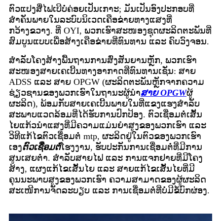
ຕົວແປງສື່ໄຟເບີບໍ່ຄ່ອຍເປັນເກາະ; ມັນເປັນອົງປະກອບທີ່
ສຳຄັນພາຍໃນລະບົບນິເວດເຄືອຂ່າຍທາງແສງທີ່
ກວ້າງຂວາງ. ທີ່ OYI, ພວກເຮົາສະໜອງຊຸດຜະລິດຕະພັນທີ່
ສົມບູນແບບເພື່ອສ້າງເຄືອຂ່າຍທີ່ທົນທານ ແລະ ຄົບວົງຈອນ.
ສຳລັບໂຄງສ້າງພື້ນຖານການສົ່ງສັນຍານຫຼັກ, ພວກເຮົາ
ສະໜອງສາຍເຄເບີ້ນທາງອາກາດທີ່ທົນທານເຊັ່ນ: ສາຍ
ADSS ແລະ ສາຍ OPGW (ຜະລິດຕະພັນຫຼັກຈາກຄວາມ
ຊ່ຽວຊານຂອງພວກເຮົາໃນຖານະຜູ້ນຳ
ສາຍ OPGW
ຜູ້
ຜະລິດ), ພ້ອມກັບສາຍເຄເບີ້ນພາຍໃນທີ່ແຂງແຮງສຳລັບ
ສະພາບແວດລ້ອມທີ່ໄດ້ຮັບການປົກປ້ອງ. ຕົວເຊື່ອມຕໍ່ເສັ້ນ
ໄຍແກ້ວນຳແສງທີ່ມີຄວາມແມ່ນຍໍາສູງຂອງພວກເຮົາ ແລະ
ວິທີແກ້ໄຂຕົວເຊື່ອມຕໍ່ mtp, ຜະລິດຢູ່ໃນຕົວຂອງພວກເຮົາ
ເອງ
ຕົວເຊື່ອມຕໍ່
ໂຮງງານ, ຮັບປະກັນການເຊື່ອມຕໍ່ທີ່ມີການ
ສູນເສຍຕໍ່າ. ສຳລັບສາຍໄຟ ແລະ ການແຈກຢາຍທີ່ມີໂຄງ
ສ້າງ, ແຜງແກ້ໄຂເສັ້ນໄຍ ແລະ ສາຍແກ້ໄຂເສັ້ນໄຍທີ່ມີ
ຄຸນນະພາບສູງຂອງພວກເຮົາ ຄວາມສາມາດຂອງຜູ້ຜະລິດ
ສະເໜີການຈັດລະບຽບ ແລະ ການເຊື່ອມຕໍ່ທີ່ບໍ່ມີຂໍ້ບົກຜ່ອງ.