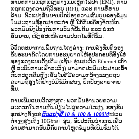
ທານຕໍ່ການແຊກແຊງທາງແມ່ເຫຼັກໄຟຟ້າ (EMI), ການ
ແຊກແຊງຄວາມຖີ່ວິທະຍຸ (RFI), ແລະ ການສື່ສານ
ຂ້າມ. ຕົວແປງສັນຍານປົກປ້ອງຄວາມສົມບູນຂອງຂໍ້ມູນ
ໃນສະຖານທີ່ອຸດສາຫະກຳ ຫຼື ໃກ້ກັບເຄື່ອງຈັກໜັກ.
ພວກມັນຍັງປ້ອງກັນການວົນຕໍ່ພື້ນດິນ ແລະ ບໍ່ແຜ່
ສັນຍານ, ເຊິ່ງສະເໜີຄວາມປອດໄພທີ່ດີຂຶ້ນ.
ວິວັດທະນາການພື້ນຖານໂຄງລ່າງ: ການລົງທຶນທີ່ຮອງ
ຮັບອະນາຄົດໂດຍການອະນຸຍາດໃຫ້ອຸປະກອນທີ່ອີງໃສ່
ທອງແດງແບບດັ້ງເດີມ (ເຊັ່ນ: ຮຸ່ນສະວິດ Ethernet ເກົ່າ
ຫຼື ລະບົບການເຝົ້າລະວັງ) ສາມາດປະສົມປະສານເຂົ້າ
ກັບກະດູກສັນຫຼັງເສັ້ນໄຍທີ່ມີຄວາມກວ້າງຂອງແຖບ
ຄວາມຖີ່ສູງໄດ້ຢ່າງບໍ່ມີຂໍ້ບົກຜ່ອງ, ປົກປ້ອງລາຍຈ່າຍ
ທຶນ.
ການເພີ່ມແບນວິດສູງສຸດ: ພວກມັນອຳນວຍຄວາມ
ສະດວກໃນການຫັນປ່ຽນໄປສູ່ຄວາມໄວສູງ, ຮອງຮັບ
ທຸກຢ່າງຕັ້ງແຕ່
ຕົວແປງສື່ 10 & 100 & 1000M
ໜ່ວຍ
ຕ່າງໆສູງເຖິງ 10Gbps+ ຮຸ່ນ, ຮັບປະກັນວ່າແກນເຄືອ
ຂ່າຍສາມາດຮັບມືກັບການໂຫຼດຂໍ້ມູນທີ່ເພີ່ມຂຶ້ນໄດ້.