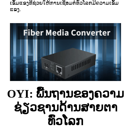
ເຂັ້ມແຂງທີ່ຊ່ວຍໃຫ້ການເຊື່ອມຕໍ່ທົ່ວໂລກມີຄວາມເຂັ້ມ
ແຂງ.
OYI: ພື້ນຖານຂອງຄວາມ
ຊ່ຽວຊານດ້ານສາຍຕາ
ທົ່ວໂລກ