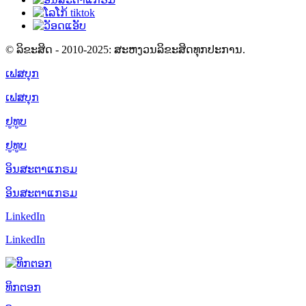
© ລິຂະສິດ - 2010-2025: ສະຫງວນລິຂະສິດທຸກປະການ.
ເຟສບຸກ
ເຟສບຸກ
ຢູທູບ
ຢູທູບ
ອິນສະຕາແກຣມ
ອິນສະຕາແກຣມ
LinkedIn
LinkedIn
ທິກຕອກ