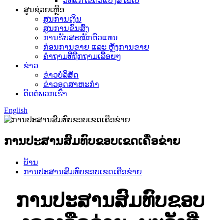
ວິທີແກ້ໄຂຕົວແປງສື່ໄຟເບີ
ສູນຊ່ວຍເຫຼືອ
ສູນການເງິນ
ສູນການຂົນສົ່ງ
ການຮັບສະໝັກຕົວແທນ
ກ່ອນການຂາຍ ແລະ ຫຼັງການຂາຍ
ຄຳຖາມທີ່ຖືກຖາມເລື້ອຍໆ
ຂ່າວ
ຂ່າວບໍລິສັດ
ຂ່າວອຸດສາຫະກຳ
ຕິດຕໍ່ພວກເຮົາ
English
ການປະສານສົມທົບຂອບເຂດເຄືອຂ່າຍ
ບ້ານ
ການປະສານສົມທົບຂອບເຂດເຄືອຂ່າຍ
ການປະສານສົມທົບຂອບ