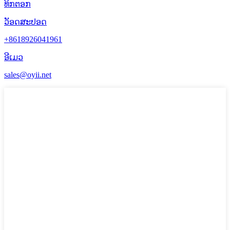
ທິກຕອກ
ວັອດສະປອດ
+8618926041961
ອີເມວ
sales@oyii.net