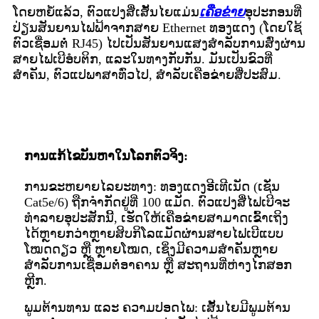
ໂດຍຫຍໍ້ແລ້ວ, ຕົວແປງສື່ເສັ້ນໄຍແມ່ນ
ເຄືອຂ່າຍ
ອຸປະກອນທີ່
ປ່ຽນສັນຍານໄຟຟ້າຈາກສາຍ Ethernet ທອງແດງ (ໂດຍໃຊ້
ຕົວເຊື່ອມຕໍ່ RJ45) ໄປເປັນສັນຍານແສງສຳລັບການສົ່ງຜ່ານ
ສາຍໄຟເບີອໍບຕິກ, ແລະໃນທາງກັບກັນ. ມັນເປັນຂົວທີ່
ສຳຄັນ, ຕົວແປພາສາທົ່ວໄປ, ສຳລັບເຄືອຂ່າຍສື່ປະສົມ.
ການແກ້ໄຂບັນຫາໃນໂລກຕົວຈິງ:
ການຂະຫຍາຍໄລຍະທາງ: ທອງແດງອີເທີເນັດ (ເຊັ່ນ
Cat5e/6) ຖືກຈຳກັດຢູ່ທີ່ 100 ແມັດ. ຕົວແປງສື່ໄຟເບີຈະ
ທຳລາຍອຸປະສັກນີ້, ເຮັດໃຫ້ເຄືອຂ່າຍສາມາດເຂົ້າເຖິງ
ໄດ້ຫຼາຍກວ່າຫຼາຍສິບກິໂລແມັດຜ່ານສາຍໄຟເບີແບບ
ໂໝດດຽວ ຫຼື ຫຼາຍໂໝດ, ເຊິ່ງມີຄວາມສຳຄັນຫຼາຍ
ສຳລັບການເຊື່ອມຕໍ່ອາຄານ ຫຼື ສະຖານທີ່ຫ່າງໄກສອກ
ຫຼີກ.
ພູມຕ້ານທານ ແລະ ຄວາມປອດໄພ: ເສັ້ນໄຍມີພູມຕ້ານ