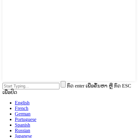
ກົດ enter ເພື່ອຄົ້ນຫາ ຫຼື ກົດ ESC
ເພື່ອປິດ
English
French
German
Portuguese
Spanish
Russian
Japanese