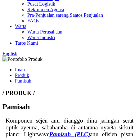
Pusat Logistik
Rekrutmen Agensi
Pra-Penjualan sareng Saatos Penjualan
FAQs
Warta
Warta Perusahaan
Warta Industri
Taros Kami
English
Imah
Produk
Pamisah
/ PRODUK /
Pamisah
Komponen séjén anu dianggo dina jaringan serat
optik ayeuna, sababaraha di antarana nyaéta sirkuit
planer Lightwave
Pamisah (PLC)
anu efisien pisan