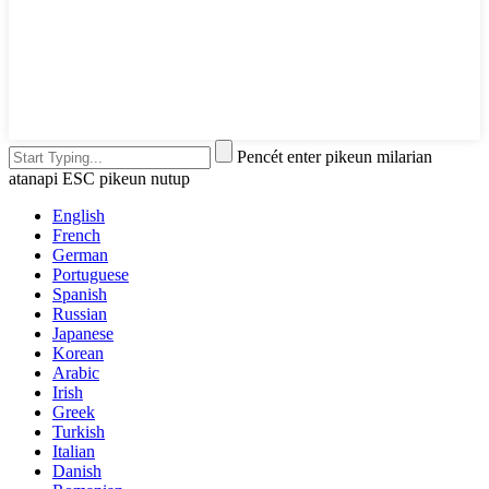
Pencét enter pikeun milarian
atanapi ESC pikeun nutup
English
French
German
Portuguese
Spanish
Russian
Japanese
Korean
Arabic
Irish
Greek
Turkish
Italian
Danish