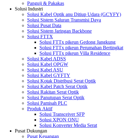
Panguji & Pakakas
Solusi Industri
Solusi Kabel Optik anu Ditiup Udara (GCYFY)
Solusi Sistem Saluran Transmisi Daya
Solusi Pusat Data
Solusi Sistem Jaringan Backbone
Solusi FTTX
Solusi FTTx pikeun Gedong Jangkung
Solusi FTTx pikeun Perumahan Bertingkat
Solusi FTTx pikeun Villa Residence
Solusi Kabel ADSS
Solusi Kabel OPGW
Solusi Kabel ASU
Solusi Kabel GYFTY
Solusi Kotak Distribusi Serat Optik
Solusi Kabel Patch Serat Optik
Solusi Rakitan Serat Optik
Solusi Panutupan Serat Optik
Solusi Pamisah PLC
Produk Aktif
Solusi Transceiver SFP
Solusi XPON ONU
Solusi Konverter Media Serat
Pusat Dukungan
Pusat Keuangan