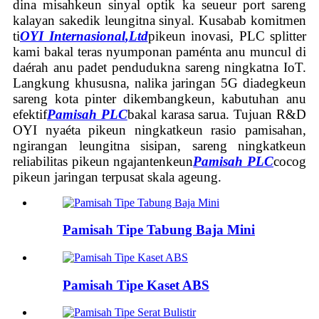
dina misahkeun sinyal optik ka seueur port sareng
kalayan sakedik leungitna sinyal. Kusabab komitmen
ti
OYI Internasional
,
Ltd
pikeun inovasi, PLC splitter
kami bakal teras nyumponan paménta anu muncul di
daérah anu padet pendudukna sareng ningkatna IoT.
Langkung khususna, nalika jaringan 5G diadegkeun
sareng kota pinter dikembangkeun, kabutuhan anu
efektif
Pamisah PLC
bakal karasa sarua. Tujuan R&D
OYI nyaéta pikeun ningkatkeun rasio pamisahan,
ngirangan leungitna sisipan, sareng ningkatkeun
reliabilitas pikeun ngajantenkeun
Pamisah PLC
cocog
pikeun jaringan terpusat skala ageung.
Pamisah Tipe Tabung Baja Mini
Pamisah Tipe Kaset ABS