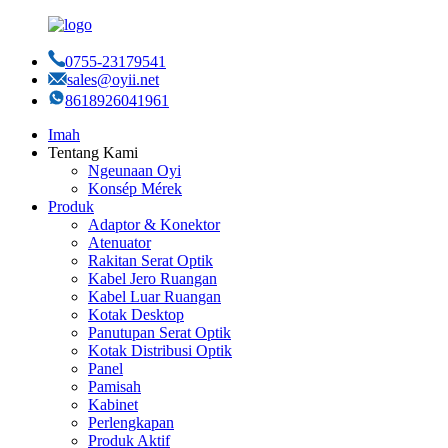
0755-23179541
sales@oyii.net
8618926041961
Imah
Tentang Kami
Ngeunaan Oyi
Konsép Mérek
Produk
Adaptor & Konektor
Atenuator
Rakitan Serat Optik
Kabel Jero Ruangan
Kabel Luar Ruangan
Kotak Desktop
Panutupan Serat Optik
Kotak Distribusi Optik
Panel
Pamisah
Kabinet
Perlengkapan
Produk Aktif