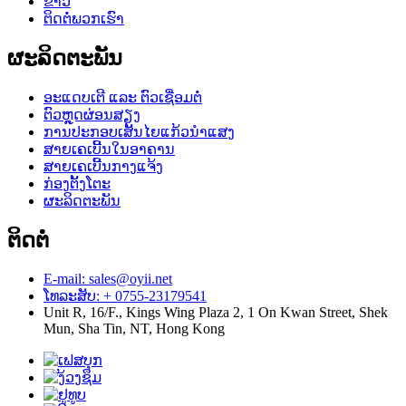
ຂ່າວ
ຕິດຕໍ່ພວກເຮົາ
ຜະລິດຕະພັນ
ອະແດບເຕີ ແລະ ຕົວເຊື່ອມຕໍ່
ຕົວຫຼຸດຜ່ອນສຽງ
ການປະກອບເສັ້ນໄຍແກ້ວນຳແສງ
ສາຍເຄເບີ້ນໃນອາຄານ
ສາຍເຄເບີ້ນກາງແຈ້ງ
ກ່ອງຕັ້ງໂຕະ
ຜະລິດຕະພັນ
ຕິດຕໍ່
E-mail: sales@oyii.net
ໂທລະສັບ: + 0755-23179541
Unit R, 16/F., Kings Wing Plaza 2, 1 On Kwan Street, Shek
Mun, Sha Tin, NT, Hong Kong