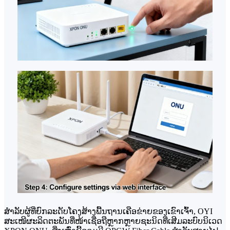
ສຳລັບຜູ້ທີ່ຍົກລະດັບໂຄງສ້າງພື້ນຖານເຄືອຂ່າຍຂອງເຂົາເຈົ້າ, OYI
ສະເໜີຜະລິດຕະພັນທີ່ໜ້າເຊື່ອຖືຫຼາກຫຼາຍຊະນິດທີ່ເສີມລະບົບນິເວດ