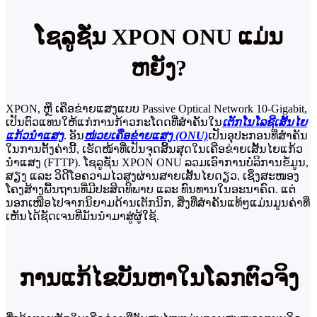
ໂຊລູຊັ່ນ XPON ONU ແມ່ນ
ຫຍັງ?
XPON, ຫຼື ເຄືອຂ່າຍແສງແບບ Passive Optical Network 10-Gigabit,
ເປັນຕົວແທນໃຫ້ແກ່ການກ້າວກະໂດດທີ່ສຳຄັນໃນ
ເຕັກໂນໂລຊີເສັ້ນໄຍ
ແກ້ວນຳແສງ
. ອັນ
ໜ່ວຍເຄືອຂ່າຍແສງ (ONU)
ເປັນອຸປະກອນທີ່ສຳຄັນ
ໃນການຕັ້ງຄ່ານີ້, ເຮັດໜ້າທີ່ເປັນຈຸດສິ້ນສຸດໃນເຄືອຂ່າຍເສັ້ນໄຍແກ້ວ
ນຳແສງ (FTTP). ໂຊລູຊັ່ນ XPON ONU ລວມເອົາການບໍລິການຂໍ້ມູນ,
ສຽງ ແລະ ວິດີໂອຄວາມໄວສູງຜ່ານສາຍເສັ້ນໄຍດຽວ, ເຊິ່ງສະໜອງ
ໂຄງສ້າງພື້ນຖານທີ່ມີປະສິດທິພາບ ແລະ ທົນທານໃນອະນາຄົດ. ແຕ່
ນອກເໜືອໄປຈາກນິຍາມດ້ານເຕັກນິກ, ສິ່ງທີ່ສຳຄັນແທ້ໆແມ່ນມູນຄ່າທີ່
ເຫັນໄດ້ຊັດເຈນທີ່ມັນນຳມາສູ່ຜູ້ໃຊ້.
ການແກ້ໄຂບັນຫາໃນໂລກຕົວຈິງ