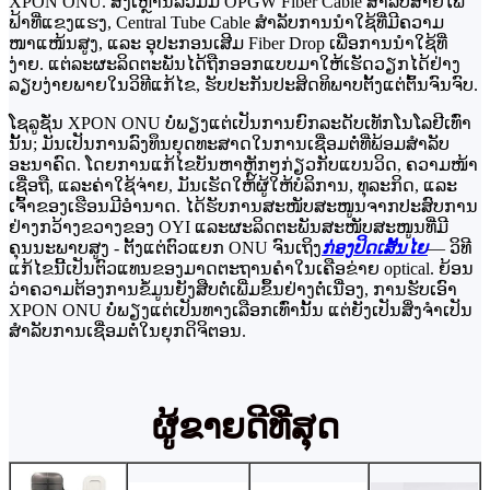
XPON ONU. ສິ່ງເຫຼົ່ານີ້ລວມມີ OPGW Fiber Cable ສຳລັບສາຍໄຟ
ຟ້າທີ່ແຂງແຮງ, Central Tube Cable ສຳລັບການນຳໃຊ້ທີ່ມີຄວາມ
ໜາແໜ້ນສູງ, ແລະ ອຸປະກອນເສີມ Fiber Drop ເພື່ອການນຳໃຊ້ທີ່
ງ່າຍ. ແຕ່ລະຜະລິດຕະພັນໄດ້ຖືກອອກແບບມາໃຫ້ເຮັດວຽກໄດ້ຢ່າງ
ລຽບງ່າຍພາຍໃນວິທີແກ້ໄຂ, ຮັບປະກັນປະສິດທິພາບຕັ້ງແຕ່ຕົ້ນຈົນຈົບ.
ໂຊລູຊັ່ນ XPON ONU ບໍ່ພຽງແຕ່ເປັນການຍົກລະດັບເທັກໂນໂລຢີເທົ່າ
ນັ້ນ; ມັນເປັນການລົງທຶນຍຸດທະສາດໃນການເຊື່ອມຕໍ່ທີ່ພ້ອມສຳລັບ
ອະນາຄົດ. ໂດຍການແກ້ໄຂບັນຫາຫຼັກໆກ່ຽວກັບແບນວິດ, ຄວາມໜ້າ
ເຊື່ອຖື, ແລະຄ່າໃຊ້ຈ່າຍ, ມັນເຮັດໃຫ້ຜູ້ໃຫ້ບໍລິການ, ທຸລະກິດ, ແລະ
ເຈົ້າຂອງເຮືອນມີອຳນາດ. ໄດ້ຮັບການສະໜັບສະໜູນຈາກປະສົບການ
ຢ່າງກວ້າງຂວາງຂອງ OYI ແລະຜະລິດຕະພັນສະໜັບສະໜູນທີ່ມີ
ຄຸນນະພາບສູງ - ຕັ້ງແຕ່ຕົວແຍກ ONU ຈົນເຖິງ
ກ່ອງປິດເສັ້ນໄຍ
— ວິທີ
ແກ້ໄຂນີ້ເປັນຕົວແທນຂອງມາດຕະຖານຄຳໃນເຄືອຂ່າຍ optical. ຍ້ອນ
ວ່າຄວາມຕ້ອງການຂໍ້ມູນຍັງສືບຕໍ່ເພີ່ມຂຶ້ນຢ່າງຕໍ່ເນື່ອງ, ການຮັບເອົາ
XPON ONU ບໍ່ພຽງແຕ່ເປັນທາງເລືອກເທົ່ານັ້ນ ແຕ່ຍັງເປັນສິ່ງຈຳເປັນ
ສຳລັບການເຊື່ອມຕໍ່ໃນຍຸກດິຈິຕອນ.
ຜູ້ຂາຍດີທີ່ສຸດ