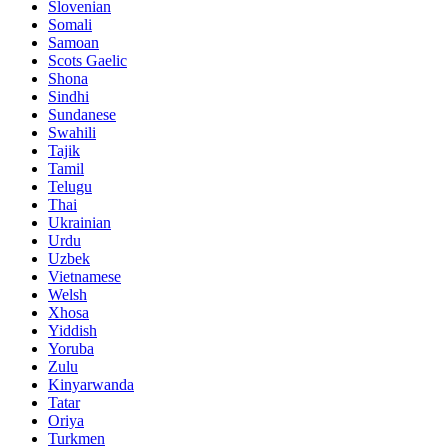
Slovenian
Somali
Samoan
Scots Gaelic
Shona
Sindhi
Sundanese
Swahili
Tajik
Tamil
Telugu
Thai
Ukrainian
Urdu
Uzbek
Vietnamese
Welsh
Xhosa
Yiddish
Yoruba
Zulu
Kinyarwanda
Tatar
Oriya
Turkmen