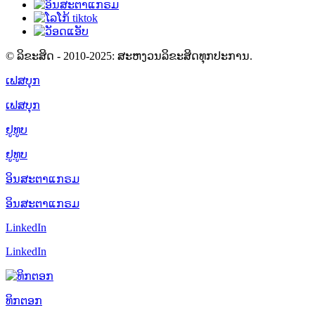
© ລິຂະສິດ - 2010-2025: ສະຫງວນລິຂະສິດທຸກປະການ.
ເຟສບຸກ
ເຟສບຸກ
ຢູທູບ
ຢູທູບ
ອິນສະຕາແກຣມ
ອິນສະຕາແກຣມ
LinkedIn
LinkedIn
ທິກຕອກ