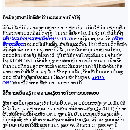
ຄໍາຮ້ອງສະຫມັກທີ່ສໍາຄັນ ແລະ ການນໍາໃຊ້
ວິທີແກ້ໄຂນີ້ມີຄວາມຫຼາກຫຼາຍຢ່າງບໍ່ໜ້າເຊື່ອ, ເຮັດໃຫ້ມັນເໝາະສົມ
ກັບສະພາບແວດລ້ອມຕ່າງໆ. ໃນເຂດທີ່ຢູ່ອາໄສ, ມັນຊ່ວຍໃຫ້ເປັນຈິງ
ເສັ້ນໄຍແກ້ວນຳແສງເຖິງບ້ານ (FTTH)
ການເຊື່ອມຕໍ່, ຮອງຮັບ
ເຮືອນ
ອັດສະລິຍະ
ແລະລະບົບບັນເທີງ. ສຳລັບທຸລະກິດ, ມັນໃຫ້ແບນວິດທີ່ໜ້າ
ເຊື່ອຖືສຳລັບການປະຊຸມທາງວິດີໂອ, ການໂອນຂໍ້ມູນຂະໜາດໃຫຍ່,
ແລະແອັບພລິເຄຊັນທີ່ໂຮດໄວ້. ຜູ້ໃຫ້ບໍລິການໂທລະຄົມມະນາຄົມນຳ
ໃຊ້ XPON ONU ເພື່ອປັບປຸງການສະເໜີການບໍລິການຂອງເຂົາເຈົ້າ,
ໃນຂະນະທີ່ສວນອຸດສາຫະກຳ ແລະ ວິທະຍາເຂດໃຊ້ມັນສຳລັບເຄືອ
ຂ່າຍພາຍໃນທີ່ເຂັ້ມແຂງ. ໂດຍພື້ນຖານແລ້ວ, ອິນເຕີເນັດຄວາມໄວສູງ
ແລະ ໝັ້ນຄົງຢູ່ທຸກບ່ອນແມ່ນມີຄວາມສຳຄັນຫຼາຍ,
XPON
ONU
ສະເໜີຄຳຕອບທີ່ສາມາດຂະຫຍາຍໄດ້.
ວິທີການເຮັດວຽກ: ຄວາມລຽບງ່າຍໃນການອອກແບບ
ຫຼັກການພື້ນຖານຂອງເທັກໂນໂລຢີ XPON ແມ່ນສະຫງ່າງາມ. ມັນໃຊ້
ໂທໂພໂລຢີຈຸດຕໍ່ຫຼາຍຈຸດ, ບ່ອນທີ່ສະຖານີສາຍແສງດຽວ (OLT) ຢູ່ປາຍ
ຜູ້ໃຫ້ບໍລິການສື່ສານກັບ ONU ຫຼາຍອັນຢູ່ໃນສະຖານທີ່ຂອງລູກຄ້າ.
ຂໍ້ມູນຖືກສົ່ງຜ່ານສັນຍານແສງຜ່ານເສັ້ນໄຍດຽວ, ເຊິ່ງແບ່ງອອກເປັນ
ຫຼາຍສາຍໂດຍໃຊ້ຕົວແຍກແບບ passive. ລັກສະນະ "passive" ນີ້