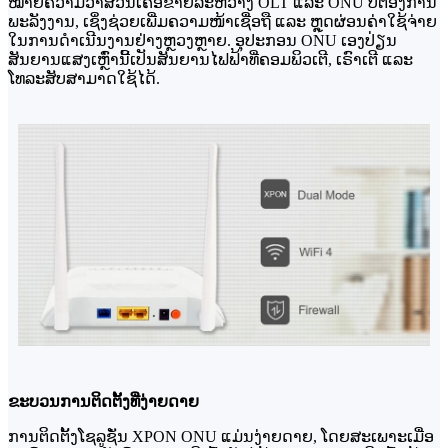
ໝາຍຄວາມວ່າສ່ວນເຄືອຂ່າຍລະຫວ່າງ OLT ແລະ ONU ບໍ່ຕ້ອງການ
ພະລັງງານ, ເຊິ່ງຊ່ວຍເພີ່ມຄວາມໜ້າເຊື່ອຖື ແລະ ຫຼຸດຜ່ອນຄ່າໃຊ້ຈ່າຍ
ໃນການດຳເນີນງານຢ່າງຫຼວງຫຼາຍ. ອຸປະກອນ ONU ເອງປ່ຽນ
ສັນຍານແສງເຫຼົ່ານີ້ເປັນສັນຍານໄຟຟ້າທີ່ຄອມພິວເຕີ, ເຣົາເຕີ ແລະ
ໂທລະສັບສາມາດໃຊ້ໄດ້.
ຂະບວນການຕິດຕັ້ງທີ່ງ່າຍດາຍ
ການຕິດຕັ້ງໂຊລູຊັ່ນ XPON ONU ແມ່ນງ່າຍດາຍ, ໂດຍສະເພາະເມື່ອ