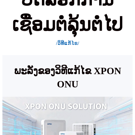
ເຊື່ອມຕໍ່ລຸ້ນຕໍ່ໄປ
/ວິທີແກ້ໄຂ/
ພະລັງຂອງວິທີແກ້ໄຂ XPON
ONU