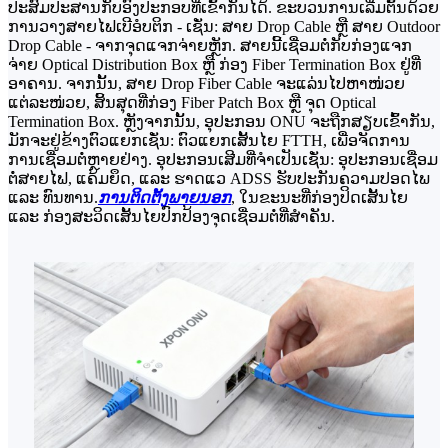
ປະສົມປະສານກັບອົງປະກອບທີ່ເຂົ້າກັນໄດ້. ຂະບວນການເລີ່ມຕົ້ນດ້ວຍ
ການວາງສາຍໄຟເບີອໍບຕິກ - ເຊັ່ນ: ສາຍ Drop Cable ຫຼື ສາຍ Outdoor
Drop Cable - ຈາກຈຸດແຈກຈ່າຍຫຼັກ. ສາຍນີ້ເຊື່ອມຕໍ່ກັບກ່ອງແຈກ
ຈ່າຍ Optical Distribution Box ຫຼື ກ່ອງ Fiber Termination Box ຢູ່ທີ່
ອາຄານ. ຈາກນັ້ນ, ສາຍ Drop Fiber Cable ຈະແລ່ນໄປຫາໜ່ວຍ
ແຕ່ລະໜ່ວຍ, ສິ້ນສຸດທີ່ກ່ອງ Fiber Patch Box ຫຼື ຈຸດ Optical
Termination Box. ຫຼັງຈາກນັ້ນ, ອຸປະກອນ ONU ຈະຖືກສຽບເຂົ້າກັນ,
ມັກຈະຢູ່ຂ້າງຕົວແຍກເຊັ່ນ: ຕົວແຍກເສັ້ນໄຍ FTTH, ເພື່ອຈັດການ
ການເຊື່ອມຕໍ່ຫຼາຍຢ່າງ. ອຸປະກອນເສີມທີ່ຈຳເປັນເຊັ່ນ: ອຸປະກອນເຊື່ອມ
ຕໍ່ສາຍໄຟ, ແຄ້ມຍຶດ, ແລະ ຮາດແວ ADSS ຮັບປະກັນຄວາມປອດໄພ
ແລະ ທົນທານ.
ການຕິດຕັ້ງພາຍນອກ
, ໃນຂະນະທີ່ກ່ອງປິດເສັ້ນໄຍ
ແລະ ກ່ອງສະວິດເສັ້ນໄຍປົກປ້ອງຈຸດເຊື່ອມຕໍ່ທີ່ສຳຄັນ.