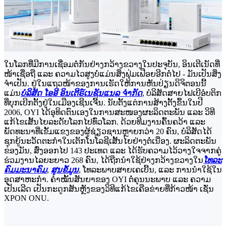
ໃນໂລກທີ່ມີການເຊື່ອມຕໍ່ກັນຢ່າງກວ້າງຂວາງໃນປະຈຸບັນ, ອິນເຕີເນັດທີ່
ໜ້າເຊື່ອຖື ແລະ ຄວາມໄວສູງບໍ່ແມ່ນສິ່ງຟຸ່ມເຟືອຍອີກຕໍ່ໄປ - ມັນເປັນສິ່ງ
ຈຳເປັນ. ຢູ່ໃນແຖວໜ້າຂອງການເຮັດໃຫ້ການຫັນປ່ຽນດິຈິຕອນນີ້
ແມ່ນ
ບໍລິສັດ ໂອອີ ອິນເຕີຣ໌ເນຊັນແນລ ຈຳກັດ
, ບໍລິສັດສາຍໄຟເບີອໍບຕິກ
ທີ່ບຸກເບີກຕັ້ງຢູ່ໃນເມືອງເຊີນເຈີ້ນ. ນັບຕັ້ງແຕ່ການສ້າງຕັ້ງຂຶ້ນໃນປີ
2006, OYI ໄດ້ອຸທິດຕົນເອງໃນການສະໜອງຜະລິດຕະພັນ ແລະ ວິທີ
ແກ້ໄຂເສັ້ນໄຍລະດັບໂລກໄປທົ່ວໂລກ. ດ້ວຍທີມງານຄົ້ນຄວ້າ ແລະ
ພັດທະນາທີ່ເຂັ້ມແຂງຂອງຜູ້ຊ່ຽວຊານຫຼາຍກວ່າ 20 ຄົນ, ບໍລິສັດໄດ້
ຊຸກຍູ້ນະວັດຕະກໍາໃນເຕັກໂນໂລຊີເສັ້ນໄຍຢ່າງຕໍ່ເນື່ອງ. ຜະລິດຕະພັນ
ຂອງມັນ, ສົ່ງອອກໄປ 143 ປະເທດ ແລະ ໄດ້ຮັບຄວາມໄວ້ວາງໃຈຈາກຄູ່
ຮ່ວມງານໄລຍະຍາວ 268 ຄົນ, ໄດ້ຖືກນໍາໃຊ້ຢ່າງກວ້າງຂວາງໃນ
ໂທລະ
ຄົມມະນາຄົມ
,
ສູນຂໍ້ມູນ
, ໂທລະພາບສາຍເຄເບີ້ນ, ແລະ ການນຳໃຊ້ໃນ
ອຸດສາຫະກຳ. ຄຳໝັ້ນສັນຍາຂອງ OYI ຕໍ່ຄຸນນະພາບ ແລະ ຄວາມ
ເປັນເລີດ ເປັນກະດູກສັນຫຼັງຂອງວິທີແກ້ໄຂເຄືອຂ່າຍທີ່ກ້າວໜ້າ ເຊັ່ນ
XPON ONU.