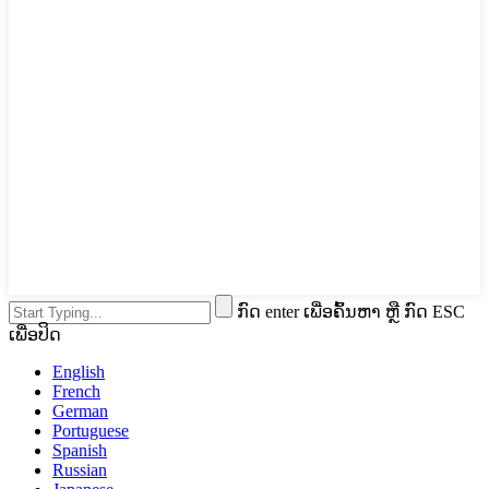
ກົດ enter ເພື່ອຄົ້ນຫາ ຫຼື ກົດ ESC
ເພື່ອປິດ
English
French
German
Portuguese
Spanish
Russian