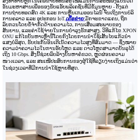
ສິ່ງທ້າທາຍຫຼັກໃນເຄືອຂ່າຍທີ່ທັນສະໄໝແມ່ນການສະໜອງແບນວິດ
ອັນມະຫາສານເພື່ອຮອງຮັບແອັບພລິເຄຊັນທີ່ມີຂໍ້ມູນຫຼາຍ - ຕັ້ງແຕ່
ການຖ່າຍທອດສົດ 4K ແລະ ການຫຼິ້ນເກມອອນໄລນ໌ ຈົນເຖິງການບໍລິ
ການຄລາວ ແລະ ອຸປະກອນ IoT.
ເຄືອຂ່າຍ
ມັກຈະຂາດແຄນ, ຖືກ
ລົບກວນໂດຍຂໍ້ຈຳກັດດ້ານຄວາມໄວ, ການເສື່ອມສະພາບຂອງ
ສັນຍານ, ແລະຄ່າໃຊ້ຈ່າຍໃນການບຳລຸງຮັກສາສູງ. ວິທີແກ້ໄຂ XPON
ONU ແກ້ໄຂບັນຫາເຫຼົ່ານີ້ໂດຍກົງໂດຍການນຳໃຊ້ເສັ້ນໄຍແກ້ວນຳ
ແສງບໍລິສຸດ, ຮັບປະກັນອິນເຕີເນັດຄວາມໄວສູງທີ່ສົມມາດ — ຊຶ່ງໝາຍ
ຄວາມວ່າຄວາມໄວໃນການອັບໂຫຼດ ແລະ ດາວໂຫຼດສາມາດບັນລຸໄດ້
ເຖິງ 10 Gbps. ສິ່ງນີ້ຊ່ວຍລົບລ້າງບັນຫາຄໍຂວດ, ຫຼຸດຜ່ອນຄວາມ
ໜ่วงເວລາ, ແລະ ສະເໜີປະສົບການຂອງຜູ້ໃຊ້ທີ່ລຽບງ່າຍເຖິງແມ່ນວ່າ
ໃນຊ່ວງເວລາທີ່ມີການນຳໃຊ້ຫຼາຍທີ່ສຸດ.