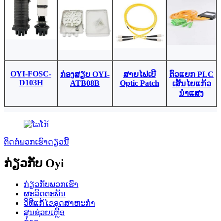
OYI-FOSC-
ກ່ອງສຽບ OYI-
ສາຍໄຟເບີ
ຕົວແຍກ PLC
D103H
ATB08B
Optic Patch
ເສັ້ນໄຍແກ້ວ
ນຳແສງ
ຕິດຕໍ່ພວກເຮົາດຽວນີ້
ກ່ຽວກັບ Oyi
ກ່ຽວກັບພວກເຮົາ
ຜະລິດຕະພັນ
ວິທີແກ້ໄຂອຸດສາຫະກໍາ
ສູນຊ່ວຍເຫຼືອ