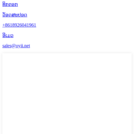
ທິກຕອກ
ວັອດສະປອດ
+8618926041961
ອີເມວ
sales@oyii.net