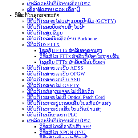
ຜະລິດຕະພັນທີ່ມີການເຄື່ອນໄຫວ
ເຄື່ອງທົດສອບ ແລະ ເຄື່ອງມື
ວິທີແກ້ໄຂອຸດສາຫະກໍາ
ວິທີແກ້ໄຂສາຍໄຟແສງແບບເປົ່າລົມ (GCYFY)
ວິທີແກ້ໄຂລະບົບສາຍສົ່ງໄຟຟ້າ
ວິທີແກ້ໄຂສູນຂໍ້ມູນ
ວິທີແກ້ໄຂລະບົບເຄືອຂ່າຍ Backbone
ວິທີແກ້ໄຂ FTTX
ໂຊລູຊັ່ນ FTTx ສຳລັບອາຄານສູງ
ວິທີແກ້ໄຂ FTTx ສຳລັບທີ່ຢູ່ອາໄສຫຼາຍຊັ້ນ
ໂຊລູຊັ່ນ FTTx ສຳລັບເຮືອນວິນລາ
ວິທີແກ້ໄຂສາຍເຄເບີ້ນ ADSS
ວິທີແກ້ໄຂສາຍເຄເບີ້ນ OPGW
ວິທີແກ້ໄຂສາຍເຄເບີ້ນ ASU
ວິທີແກ້ໄຂສາຍໄຟ GYFTY
ວິທີແກ້ໄຂກ່ອງກະຈາຍໄຟເບີອໍບຕິກ
ວິທີແກ້ໄຂສາຍໄຟເບີ Optical Patch Cord
ວິທີແກ້ໄຂການປະກອບເສັ້ນໄຍແກ້ວນຳແສງ
ວິທີແກ້ໄຂການປິດເສັ້ນໄຍແກ້ວນຳແສງ
ວິທີແກ້ໄຂເຄື່ອງແຍກ PLC
ຜະລິດຕະພັນທີ່ມີການເຄື່ອນໄຫວ
ວິທີແກ້ໄຂເຄື່ອງຮັບສົ່ງ SFP
ວິທີແກ້ໄຂ XPON ONU