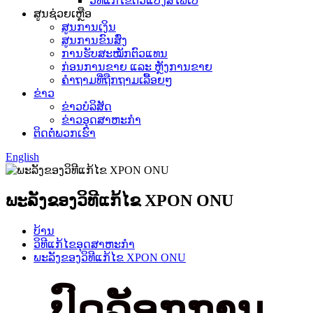
ວິທີແກ້ໄຂຕົວແປງສື່ໄຟເບີ
ສູນຊ່ວຍເຫຼືອ
ສູນການເງິນ
ສູນການຂົນສົ່ງ
ການຮັບສະໝັກຕົວແທນ
ກ່ອນການຂາຍ ແລະ ຫຼັງການຂາຍ
ຄຳຖາມທີ່ຖືກຖາມເລື້ອຍໆ
ຂ່າວ
ຂ່າວບໍລິສັດ
ຂ່າວອຸດສາຫະກຳ
ຕິດຕໍ່ພວກເຮົາ
English
ພະລັງຂອງວິທີແກ້ໄຂ XPON ONU
ບ້ານ
ວິທີແກ້ໄຂອຸດສາຫະກໍາ
ພະລັງຂອງວິທີແກ້ໄຂ XPON ONU
ປົດລັອກການ