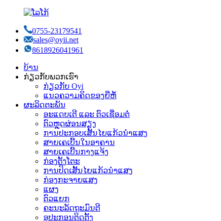
0755-23179541
sales@oyii.net
8618926041961
ບ້ານ
ກ່ຽວກັບພວກເຮົາ
ກ່ຽວກັບ Oyi
ແນວຄວາມຄິດຂອງຍີ່ຫໍ້
ຜະລິດຕະພັນ
ອະແດບເຕີ ແລະ ຕົວເຊື່ອມຕໍ່
ຕົວຫຼຸດຜ່ອນສຽງ
ການປະກອບເສັ້ນໄຍແກ້ວນຳແສງ
ສາຍເຄເບີ້ນໃນອາຄານ
ສາຍເຄເບີ້ນກາງແຈ້ງ
ກ່ອງຕັ້ງໂຕະ
ການປິດເສັ້ນໄຍແກ້ວນຳແສງ
ກ່ອງກະຈາຍແສງ
ແຜງ
ຕົວແຍກ
ຄະນະລັດຖະມົນຕີ
ອຸປະກອນຕິດຕັ້ງ