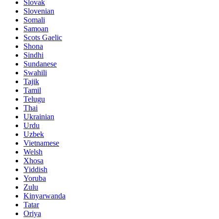
Slovak
Slovenian
Somali
Samoan
Scots Gaelic
Shona
Sindhi
Sundanese
Swahili
Tajik
Tamil
Telugu
Thai
Ukrainian
Urdu
Uzbek
Vietnamese
Welsh
Xhosa
Yiddish
Yoruba
Zulu
Kinyarwanda
Tatar
Oriya