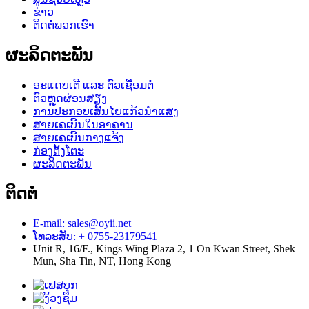
ຂ່າວ
ຕິດຕໍ່ພວກເຮົາ
ຜະລິດຕະພັນ
ອະແດບເຕີ ແລະ ຕົວເຊື່ອມຕໍ່
ຕົວຫຼຸດຜ່ອນສຽງ
ການປະກອບເສັ້ນໄຍແກ້ວນຳແສງ
ສາຍເຄເບີ້ນໃນອາຄານ
ສາຍເຄເບີ້ນກາງແຈ້ງ
ກ່ອງຕັ້ງໂຕະ
ຜະລິດຕະພັນ
ຕິດຕໍ່
E-mail: sales@oyii.net
ໂທລະສັບ: + 0755-23179541
Unit R, 16/F., Kings Wing Plaza 2, 1 On Kwan Street, Shek
Mun, Sha Tin, NT, Hong Kong