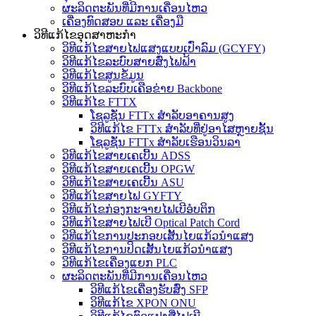
ຜະລິດຕະພັນທີ່ມີການເຄື່ອນໄຫວ
ເຄື່ອງທົດສອບ ແລະ ເຄື່ອງມື
ວິທີແກ້ໄຂອຸດສາຫະກໍາ
ວິທີແກ້ໄຂສາຍໄຟແສງແບບເປົ່າລົມ (GCYFY)
ວິທີແກ້ໄຂລະບົບສາຍສົ່ງໄຟຟ້າ
ວິທີແກ້ໄຂສູນຂໍ້ມູນ
ວິທີແກ້ໄຂລະບົບເຄືອຂ່າຍ Backbone
ວິທີແກ້ໄຂ FTTX
ໂຊລູຊັ່ນ FTTx ສຳລັບອາຄານສູງ
ວິທີແກ້ໄຂ FTTx ສຳລັບທີ່ຢູ່ອາໄສຫຼາຍຊັ້ນ
ໂຊລູຊັ່ນ FTTx ສຳລັບເຮືອນວິນລາ
ວິທີແກ້ໄຂສາຍເຄເບີ້ນ ADSS
ວິທີແກ້ໄຂສາຍເຄເບີ້ນ OPGW
ວິທີແກ້ໄຂສາຍເຄເບີ້ນ ASU
ວິທີແກ້ໄຂສາຍໄຟ GYFTY
ວິທີແກ້ໄຂກ່ອງກະຈາຍໄຟເບີອໍບຕິກ
ວິທີແກ້ໄຂສາຍໄຟເບີ Optical Patch Cord
ວິທີແກ້ໄຂການປະກອບເສັ້ນໄຍແກ້ວນຳແສງ
ວິທີແກ້ໄຂການປິດເສັ້ນໄຍແກ້ວນຳແສງ
ວິທີແກ້ໄຂເຄື່ອງແຍກ PLC
ຜະລິດຕະພັນທີ່ມີການເຄື່ອນໄຫວ
ວິທີແກ້ໄຂເຄື່ອງຮັບສົ່ງ SFP
ວິທີແກ້ໄຂ XPON ONU