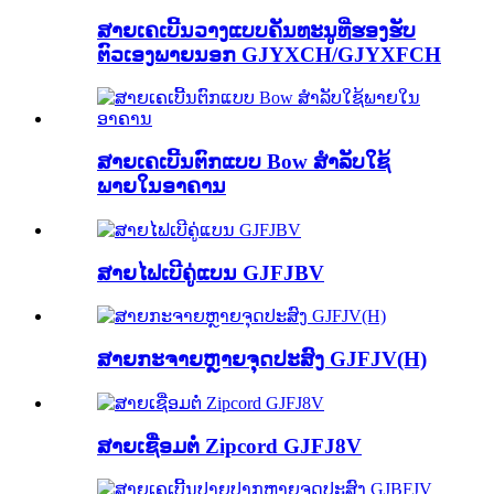
ສາຍເຄເບີ້ນວາງແບບຄັນທະນູທີ່ຮອງຮັບ
ຕົວເອງພາຍນອກ GJYXCH/GJYXFCH
ສາຍເຄເບີ້ນຕົກແບບ Bow ສຳລັບໃຊ້
ພາຍໃນອາຄານ
ສາຍໄຟເບີຄູ່ແບນ GJFJBV
ສາຍກະຈາຍຫຼາຍຈຸດປະສົງ GJFJV(H)
ສາຍເຊື່ອມຕໍ່ Zipcord GJFJ8V