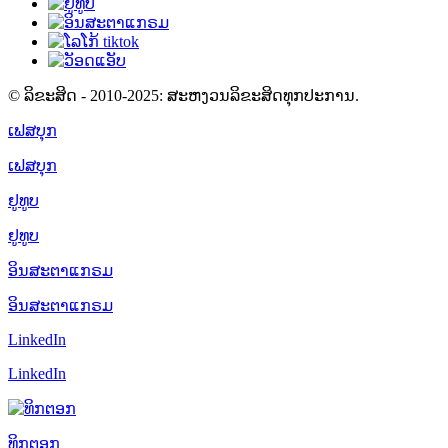
© ລິຂະສິດ - 2010-2025: ສະຫງວນລິຂະສິດທຸກປະການ.
ເຟສບຸກ
ເຟສບຸກ
ຢູທູບ
ຢູທູບ
ອິນສະຕາແກຣມ
ອິນສະຕາແກຣມ
LinkedIn
LinkedIn
ທິກຕອກ