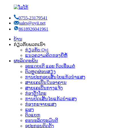
0755-23179541
sales@oyii.net
8618926041961
ບ້ານ
ກ່ຽວກັບພວກເຮົາ
ກ່ຽວກັບ Oyi
ແນວຄວາມຄິດຂອງຍີ່ຫໍ້
ຜະລິດຕະພັນ
ອະແດບເຕີ ແລະ ຕົວເຊື່ອມຕໍ່
ຕົວຫຼຸດຜ່ອນສຽງ
ການປະກອບເສັ້ນໄຍແກ້ວນຳແສງ
ສາຍເຄເບີ້ນໃນອາຄານ
ສາຍເຄເບີ້ນກາງແຈ້ງ
ກ່ອງຕັ້ງໂຕະ
ການປິດເສັ້ນໄຍແກ້ວນຳແສງ
ກ່ອງກະຈາຍແສງ
ແຜງ
ຕົວແຍກ
ຄະນະລັດຖະມົນຕີ
ອຸປະກອນຕິດຕັ້ງ