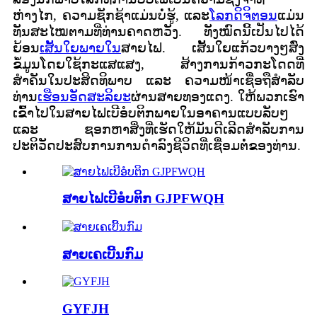
ຫ່າງໄກ, ຄວາມຊັກຊ້າແມ່ນບໍ່ຮູ້, ແລະ
ໂລກດິຈິຕອນ
ແມ່ນ
ທັນສະໄໝຕາມທີ່ທ່ານຄາດຫວັງ. ທັງໝົດນີ້ເປັນໄປໄດ້
ຍ້ອນ
ເສັ້ນໃຍພາຍໃນ
ສາຍໄຟ. ເສັ້ນໃຍແກ້ວບາງໆສົ່ງ
ຂໍ້ມູນໂດຍໃຊ້ກະແສແສງ, ສ້າງການກ້າວກະໂດດທີ່
ສຳຄັນໃນປະສິດທິພາບ ແລະ ຄວາມໜ້າເຊື່ອຖືສຳລັບ
ທ່ານ
ເຮືອນອັດສະລິຍະ
ຜ່ານສາຍທອງແດງ. ໃຫ້ພວກເຮົາ
ເຂົ້າໄປໃນສາຍໄຟເບີອໍບຕິກພາຍໃນອາຄານແບບລັບໆ
ແລະ ຊອກຫາສິ່ງທີ່ເຮັດໃຫ້ມັນດີເລີດສຳລັບການ
ປະຕິວັດປະສົບການການດຳລົງຊີວິດທີ່ເຊື່ອມຕໍ່ຂອງທ່ານ.
ສາຍໄຟເບີອໍບຕິກ GJPFWQH
ສາຍເຄເບີ້ນກົມ
GYFJH