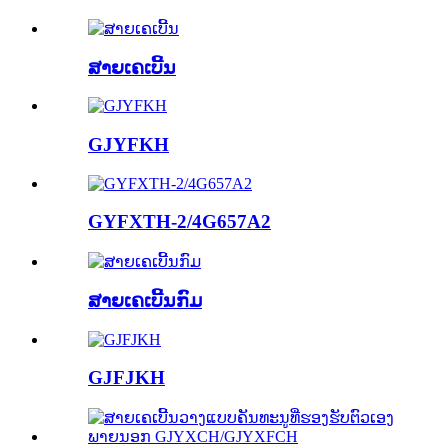
ສາຍເຄເບີ້ນ
GJYFKH
GYFXTH-2/4G657A2
ສາຍເຄເບີ້ນກົມ
GJFJKH