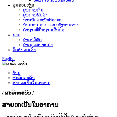
ວິທີແກ້ໄຂຕົວແປງສື່ໄຟເບີ
ສູນຊ່ວຍເຫຼືອ
ສູນການເງິນ
ສູນການຂົນສົ່ງ
ການຮັບສະໝັກຕົວແທນ
ກ່ອນການຂາຍ ແລະ ຫຼັງການຂາຍ
ຄຳຖາມທີ່ຖືກຖາມເລື້ອຍໆ
ຂ່າວ
ຂ່າວບໍລິສັດ
ຂ່າວອຸດສາຫະກຳ
ຕິດຕໍ່ພວກເຮົາ
English
ບ້ານ
ຜະລິດຕະພັນ
ສາຍເຄເບີ້ນໃນອາຄານ
/ ຜະລິດຕະພັນ /
ສາຍເຄເບີ້ນໃນອາຄານ
ລອງນຶກພາບໂລກທີ່ການບັບເຟີເປັນຄວາມຊົງຈຳທີ່