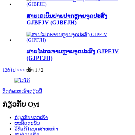
ສາຍເຄເບີ້ນປາຍປາກຫຼາຍຈຸດປະສົງ
GJBFJV (GJBFJH)
ສາຍໄຟກະຈາຍຫຼາຍຈຸດປະສົງ GJPFJV
(GJPFJH)
1
2
ຕໍ່ໄປ >
>>
ໜ້າ 1 / 2
ຕິດຕໍ່ພວກເຮົາດຽວນີ້
ກ່ຽວກັບ Oyi
ກ່ຽວກັບພວກເຮົາ
ຜະລິດຕະພັນ
ວິທີແກ້ໄຂອຸດສາຫະກໍາ
ສູນຊ່ວຍເຫຼືອ