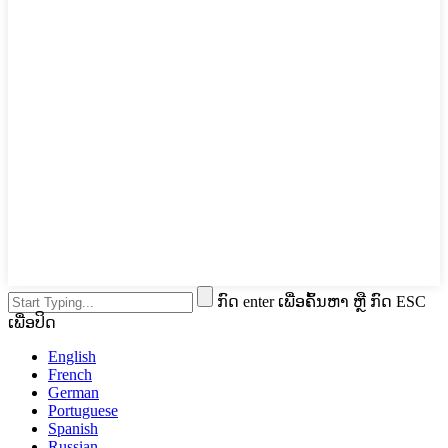
ກົດ enter ເພື່ອຄົ້ນຫາ ຫຼື ກົດ ESC
ເພື່ອປິດ
English
French
German
Portuguese
Spanish
Russian