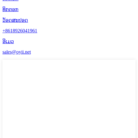
ທິກຕອກ
ວັອດສະປອດ
+8618926041961
ອີເມວ
sales@oyii.net