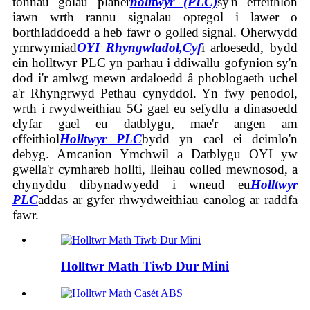
tonnau golau planer
holltwyr (PLC)
sy'n effeithlon
iawn wrth rannu signalau optegol i lawer o
borthladdoedd a heb fawr o golled signal. Oherwydd
ymrwymiad
OYI Rhyngwladol
,
Cyf
i arloesedd, bydd
ein holltwyr PLC yn parhau i ddiwallu gofynion sy'n
dod i'r amlwg mewn ardaloedd â phoblogaeth uchel
a'r Rhyngrwyd Pethau cynyddol. Yn fwy penodol,
wrth i rwydweithiau 5G gael eu sefydlu a dinasoedd
clyfar gael eu datblygu, mae'r angen am
effeithiol
Holltwyr PLC
bydd yn cael ei deimlo'n
debyg. Amcanion Ymchwil a Datblygu OYI yw
gwella'r cymhareb hollti, lleihau colled mewnosod, a
chynyddu dibynadwyedd i wneud eu
Holltwyr
PLC
addas ar gyfer rhwydweithiau canolog ar raddfa
fawr.
Holltwr Math Tiwb Dur Mini