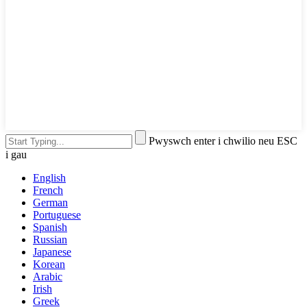
Pwyswch enter i chwilio neu ESC
i gau
English
French
German
Portuguese
Spanish
Russian
Japanese
Korean
Arabic
Irish
Greek