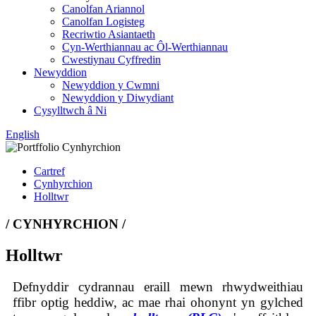
Canolfan Ariannol
Canolfan Logisteg
Recriwtio Asiantaeth
Cyn-Werthiannau ac Ôl-Werthiannau
Cwestiynau Cyffredin
Newyddion
Newyddion y Cwmni
Newyddion y Diwydiant
Cysylltwch â Ni
English
Cartref
Cynhyrchion
Holltwr
/ CYNHYRCHION /
Holltwr
Defnyddir cydrannau eraill mewn rhwydweithiau
ffibr optig heddiw, ac mae rhai ohonynt yn gylched