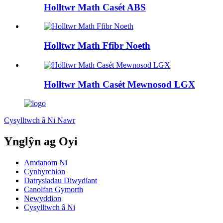
Holltwr Math Casét ABS
Holltwr Math Ffibr Noeth
Holltwr Math Casét Mewnosod LGX
Cysylltwch â Ni Nawr
Ynglŷn ag Oyi
Amdanom Ni
Cynhyrchion
Datrysiadau Diwydiant
Canolfan Gymorth
Newyddion
Cysylltwch â Ni