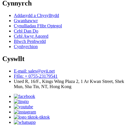
Cynnyrch
Addasydd a Chysylltydd
Gwanhawwr
Cynulliadau Ffibr Optegol
Cebl Dan Do
Cebl Awyr Agored
Blwch Penbwrdd
Cynhyrchion
Cyswllt
E-mail: sales@oyii.net
Ffôn: + 0755-23179541
Uned R, 16/F., Kings Wing Plaza 2, 1 Ar Kwan Street, Shek
Mun, Sha Tin, NT, Hong Kong