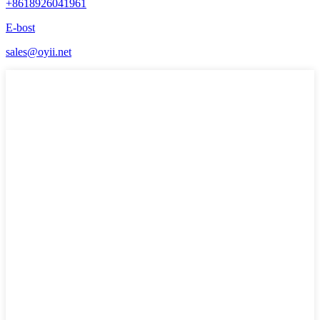
+8618926041961
E-bost
sales@oyii.net