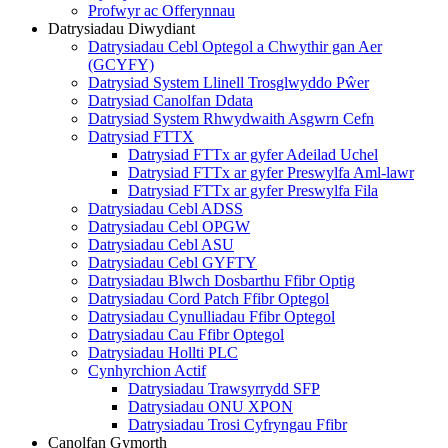
Profwyr ac Offerynnau
Datrysiadau Diwydiant
Datrysiadau Cebl Optegol a Chwythir gan Aer
(GCYFY)
Datrysiad System Llinell Trosglwyddo Pŵer
Datrysiad Canolfan Ddata
Datrysiad System Rhwydwaith Asgwrn Cefn
Datrysiad FTTX
Datrysiad FTTx ar gyfer Adeilad Uchel
Datrysiad FTTx ar gyfer Preswylfa Aml-lawr
Datrysiad FTTx ar gyfer Preswylfa Fila
Datrysiadau Cebl ADSS
Datrysiadau Cebl OPGW
Datrysiadau Cebl ASU
Datrysiadau Cebl GYFTY
Datrysiadau Blwch Dosbarthu Ffibr Optig
Datrysiadau Cord Patch Ffibr Optegol
Datrysiadau Cynulliadau Ffibr Optegol
Datrysiadau Cau Ffibr Optegol
Datrysiadau Hollti PLC
Cynhyrchion Actif
Datrysiadau Trawsyrrydd SFP
Datrysiadau ONU XPON
Datrysiadau Trosi Cyfryngau Ffibr
Canolfan Gymorth