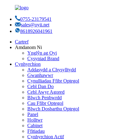
0755-23179541
sales@oyii.net
8618926041961
Cartref
Amdanom Ni
Ynglŷn ag Oyi
Cysyniad Brand
Cynhyrchion
Addasydd a Chysylltydd
Gwanhawwr
Cynulliadau Ffibr Optegol
Cebl Dan Do
Cebl Awyr Agored
Blwch Penbwrdd
Cau Ffibr Optegol
Blwch Dosbarthu Optegol
Panel
Holltwr
Cabinet
Ffitiadau
Cynhyrchion Actif