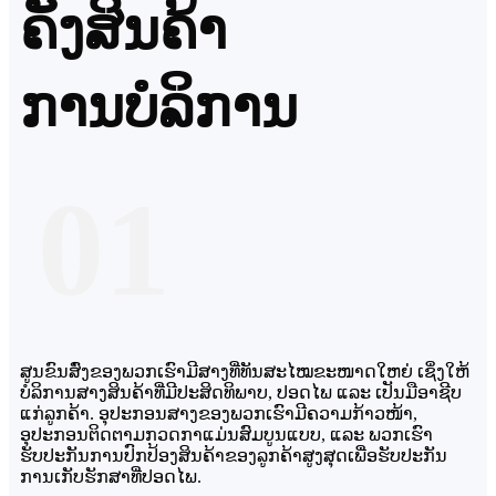
ຄັງສິນຄ້າ
ການບໍລິການ
01
ສູນຂົນສົ່ງຂອງພວກເຮົາມີສາງທີ່ທັນສະໄໝຂະໜາດໃຫຍ່ ເຊິ່ງໃຫ້
ບໍລິການສາງສິນຄ້າທີ່ມີປະສິດທິພາບ, ປອດໄພ ແລະ ເປັນມືອາຊີບ
ແກ່ລູກຄ້າ. ອຸປະກອນສາງຂອງພວກເຮົາມີຄວາມກ້າວໜ້າ,
ອຸປະກອນຕິດຕາມກວດກາແມ່ນສົມບູນແບບ, ແລະ ພວກເຮົາ
ຮັບປະກັນການປົກປ້ອງສິນຄ້າຂອງລູກຄ້າສູງສຸດເພື່ອຮັບປະກັນ
ການເກັບຮັກສາທີ່ປອດໄພ.