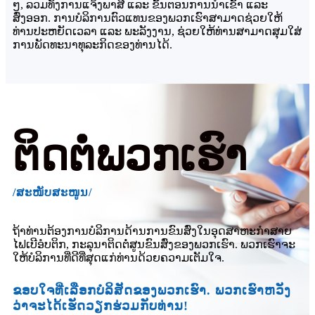
ໆ, ລວມທັງການແຈ້ງພາສີ ແລະ ຂັ້ນຕອນການນໍາເຂົ້າ ແລະ
ສົ່ງອອກ. ການບໍລິການຕົວແທນຂອງພວກເຮົາສາມາດຊ່ວຍໃຫ້
ທ່ານປະຫຍັດເວລາ ແລະ ພະລັງງານ, ຊ່ວຍໃຫ້ທ່ານສາມາດສຸມໃສ່
ການພັດທະນາທຸລະກິດຂອງທ່ານໄດ້.
ຕິດຕໍ່ພວກເຮົາ
/ສະໜັບສະໜູນ/
ຖ້າທ່ານຕ້ອງການບໍລິການດ້ານການຂົນສົ່ງໃນອຸດສາຫະກໍາສາຍ
ໄຟເບີອໍບຕິກ, ກະລຸນາຕິດຕໍ່ສູນຂົນສົ່ງຂອງພວກເຮົາ. ພວກເຮົາຈະ
ໃຫ້ບໍລິການທີ່ດີທີ່ສຸດແກ່ທ່ານດ້ວຍຄວາມເຕັມໃຈ.
ຂອບໃຈທີ່ເລືອກບໍລິສັດຂອງພວກເຮົາ. ພວກເຮົາຫວັງ
ວ່າຈະໄດ້ເຮັດວຽກຮ່ວມກັບທ່ານ!