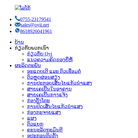
0755-23179541
sales@oyii.net
8618926041961
ບ້ານ
ກ່ຽວກັບພວກເຮົາ
ກ່ຽວກັບ Oyi
ແນວຄວາມຄິດຂອງຍີ່ຫໍ້
ຜະລິດຕະພັນ
ອະແດບເຕີ ແລະ ຕົວເຊື່ອມຕໍ່
ຕົວຫຼຸດຜ່ອນສຽງ
ການປະກອບເສັ້ນໄຍແກ້ວນຳແສງ
ສາຍເຄເບີ້ນໃນອາຄານ
ສາຍເຄເບີ້ນກາງແຈ້ງ
ກ່ອງຕັ້ງໂຕະ
ການປິດເສັ້ນໄຍແກ້ວນຳແສງ
ກ່ອງກະຈາຍແສງ
ແຜງ
ຕົວແຍກ
ຄະນະລັດຖະມົນຕີ
ອຸປະກອນຕິດຕັ້ງ