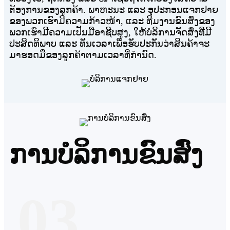
ຕ້ອງການຂອງລູກຄ້າ. ພາຫະນະ ແລະ ອຸປະກອນແຈກຢາຍ
ຂອງພວກເຮົາມີຄວາມກ້າວໜ້າ, ແລະ ທີມງານຂົນສົ່ງຂອງ
ພວກເຮົາມີຄວາມເປັນມືອາຊີບສູງ, ໃຫ້ບໍລິການຈັດສົ່ງທີ່ມີ
ປະສິດທິພາບ ແລະ ທັນເວລາເພື່ອຮັບປະກັນວ່າສິນຄ້າຈະ
ມາຮອດມືຂອງລູກຄ້າຕາມເວລາທີ່ກຳນົດ.
ການບໍລິການຂົນສົ່ງ
03