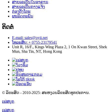
ສາຍເຄເບີ້ນໃນອາຄານ
ສາຍເຄເບີ້ນກາງແຈ້ງ
ກ່ອງຕັ້ງໂຕະ
ຜະລິດຕະພັນ
ຕິດຕໍ່
E-mail: sales@oyii.net
ໂທລະສັບ: + 0755-23179541
Unit R, 16/F., Kings Wing Plaza 2, 1 On Kwan Street, Shek
Mun, Sha Tin, NT, Hong Kong
© ລິຂະສິດ - 2010-2025: ສະຫງວນລິຂະສິດທຸກປະການ.
ເຟສບຸກ
ເຟສບຸກ