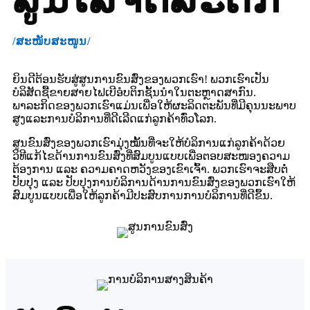
/ສະໜັບສະໜູນ/
ຍິນດີຕ້ອນຮັບສູ່ສູນການຂົນສົ່ງຂອງພວກເຮົາ! ພວກເຮົາເປັນ
ບໍລິສັດຊື້ຂາຍສາຍໄຟເບີອໍບຕິກຊັ້ນນໍາໃນຕະຫຼາດສາກົນ.
ພາລະກິດຂອງພວກເຮົາແມ່ນເພື່ອໃຫ້ຜະລິດຕະພັນທີ່ມີຄຸນນະພາບ
ສູງແລະການບໍລິການທີ່ດີເລີດແກ່ລູກຄ້າທົ່ວໂລກ.
ສູນຂົນສົ່ງຂອງພວກເຮົາມຸ່ງໝັ້ນທີ່ຈະໃຫ້ບໍລິການແກ່ລູກຄ້າດ້ວຍ
ວິທີແກ້ໄຂດ້ານການຂົນສົ່ງທີ່ສົມບູນແບບເພື່ອຕອບສະໜອງຄວາມ
ຕ້ອງການ ແລະ ຄວາມຄາດຫວັງຂອງເຂົາເຈົ້າ. ພວກເຮົາຈະສືບຕໍ່
ປັບປຸງ ແລະ ປັບປຸງການບໍລິການດ້ານການຂົນສົ່ງຂອງພວກເຮົາໃຫ້
ສົມບູນແບບເພື່ອໃຫ້ລູກຄ້າມີປະສົບການການບໍລິການທີ່ດີຂຶ້ນ.