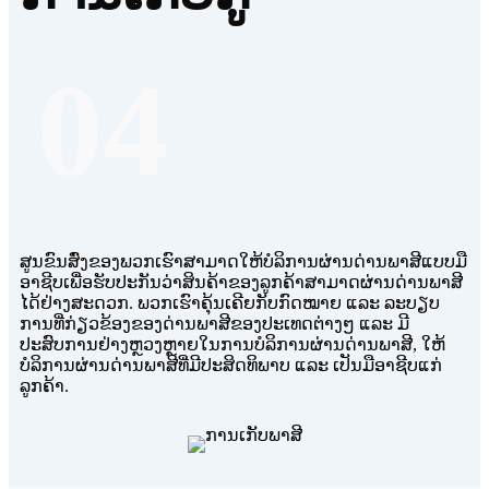
04
ສູນຂົນສົ່ງຂອງພວກເຮົາສາມາດໃຫ້ບໍລິການຜ່ານດ່ານພາສີແບບມື
ອາຊີບເພື່ອຮັບປະກັນວ່າສິນຄ້າຂອງລູກຄ້າສາມາດຜ່ານດ່ານພາສີ
ໄດ້ຢ່າງສະດວກ. ພວກເຮົາຄຸ້ນເຄີຍກັບກົດໝາຍ ແລະ ລະບຽບ
ການທີ່ກ່ຽວຂ້ອງຂອງດ່ານພາສີຂອງປະເທດຕ່າງໆ ແລະ ມີ
ປະສົບການຢ່າງຫຼວງຫຼາຍໃນການບໍລິການຜ່ານດ່ານພາສີ, ໃຫ້
ບໍລິການຜ່ານດ່ານພາສີທີ່ມີປະສິດທິພາບ ແລະ ເປັນມືອາຊີບແກ່
ລູກຄ້າ.