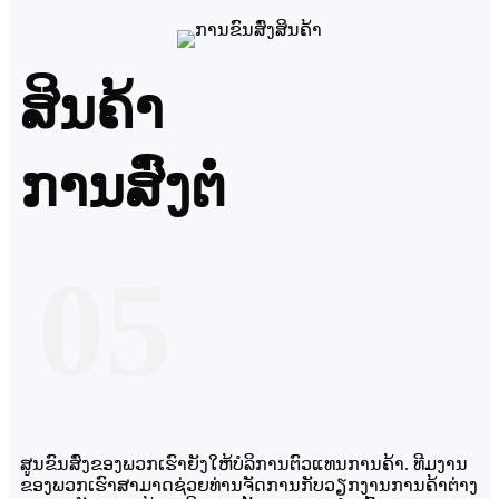
ສິນຄ້າ
ການສົ່ງຕໍ່
05
ສູນຂົນສົ່ງຂອງພວກເຮົາຍັງໃຫ້ບໍລິການຕົວແທນການຄ້າ. ທີມງານ
ຂອງພວກເຮົາສາມາດຊ່ວຍທ່ານຈັດການກັບວຽກງານການຄ້າຕ່າງ