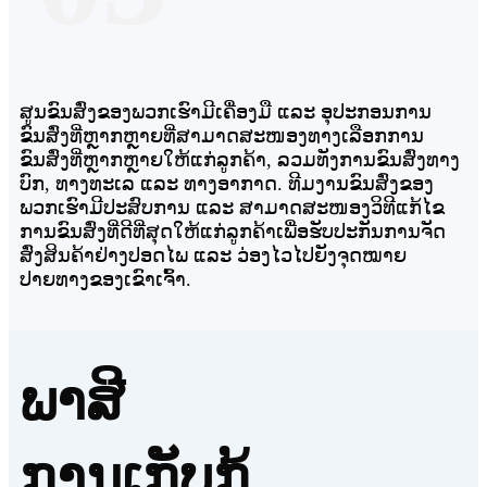
ສູນຂົນສົ່ງຂອງພວກເຮົາມີເຄື່ອງມື ແລະ ອຸປະກອນການ
ຂົນສົ່ງທີ່ຫຼາກຫຼາຍທີ່ສາມາດສະໜອງທາງເລືອກການ
ຂົນສົ່ງທີ່ຫຼາກຫຼາຍໃຫ້ແກ່ລູກຄ້າ, ລວມທັງການຂົນສົ່ງທາງ
ບົກ, ທາງທະເລ ແລະ ທາງອາກາດ. ທີມງານຂົນສົ່ງຂອງ
ພວກເຮົາມີປະສົບການ ແລະ ສາມາດສະໜອງວິທີແກ້ໄຂ
ການຂົນສົ່ງທີ່ດີທີ່ສຸດໃຫ້ແກ່ລູກຄ້າເພື່ອຮັບປະກັນການຈັດ
ສົ່ງສິນຄ້າຢ່າງປອດໄພ ແລະ ວ່ອງໄວໄປຍັງຈຸດໝາຍ
ປາຍທາງຂອງເຂົາເຈົ້າ.
ພາສີ
ການເກັບກູ້