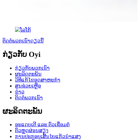
ຕິດຕໍ່ພວກເຮົາດຽວນີ້
ກ່ຽວກັບ Oyi
ກ່ຽວກັບພວກເຮົາ
ຜະລິດຕະພັນ
ວິທີແກ້ໄຂອຸດສາຫະກໍາ
ສູນຊ່ວຍເຫຼືອ
ຂ່າວ
ຕິດຕໍ່ພວກເຮົາ
ຜະລິດຕະພັນ
ອະແດບເຕີ ແລະ ຕົວເຊື່ອມຕໍ່
ຕົວຫຼຸດຜ່ອນສຽງ
ການປະກອບເສັ້ນໄຍແກ້ວນຳແສງ