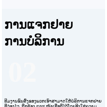
ການແຈກຢາຍ
ການບໍລິການ
02
ທີມງານຂົນສົ່ງຂອງພວກເຮົາສາມາດໃຫ້ບໍລິການແຈກຢາຍ
ທີ່ວ່ອງໄວ, ຖືກຕ້ອງ ແລະ ໜ້າເຊື່ອຖືໄດ້ໂດຍອີງໃສ່ຄວາມ