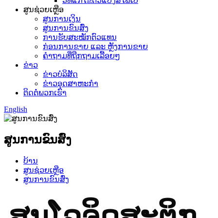
ວິທີແກ້ໄຂຕົວແປງສື່ໄຟເບີ
ສູນຊ່ວຍເຫຼືອ
ສູນການເງິນ
ສູນການຂົນສົ່ງ
ການຮັບສະໝັກຕົວແທນ
ກ່ອນການຂາຍ ແລະ ຫຼັງການຂາຍ
ຄຳຖາມທີ່ຖືກຖາມເລື້ອຍໆ
ຂ່າວ
ຂ່າວບໍລິສັດ
ຂ່າວອຸດສາຫະກຳ
ຕິດຕໍ່ພວກເຮົາ
English
ສູນການຂົນສົ່ງ
ບ້ານ
ສູນຊ່ວຍເຫຼືອ
ສູນການຂົນສົ່ງ
ສູນໂລຈິດສະຕິກ