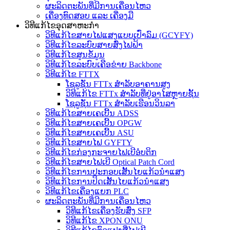
ຜະລິດຕະພັນທີ່ມີການເຄື່ອນໄຫວ
ເຄື່ອງທົດສອບ ແລະ ເຄື່ອງມື
ວິທີແກ້ໄຂອຸດສາຫະກໍາ
ວິທີແກ້ໄຂສາຍໄຟແສງແບບເປົ່າລົມ (GCYFY)
ວິທີແກ້ໄຂລະບົບສາຍສົ່ງໄຟຟ້າ
ວິທີແກ້ໄຂສູນຂໍ້ມູນ
ວິທີແກ້ໄຂລະບົບເຄືອຂ່າຍ Backbone
ວິທີແກ້ໄຂ FTTX
ໂຊລູຊັ່ນ FTTx ສຳລັບອາຄານສູງ
ວິທີແກ້ໄຂ FTTx ສຳລັບທີ່ຢູ່ອາໄສຫຼາຍຊັ້ນ
ໂຊລູຊັ່ນ FTTx ສຳລັບເຮືອນວິນລາ
ວິທີແກ້ໄຂສາຍເຄເບີ້ນ ADSS
ວິທີແກ້ໄຂສາຍເຄເບີ້ນ OPGW
ວິທີແກ້ໄຂສາຍເຄເບີ້ນ ASU
ວິທີແກ້ໄຂສາຍໄຟ GYFTY
ວິທີແກ້ໄຂກ່ອງກະຈາຍໄຟເບີອໍບຕິກ
ວິທີແກ້ໄຂສາຍໄຟເບີ Optical Patch Cord
ວິທີແກ້ໄຂການປະກອບເສັ້ນໄຍແກ້ວນຳແສງ
ວິທີແກ້ໄຂການປິດເສັ້ນໄຍແກ້ວນຳແສງ
ວິທີແກ້ໄຂເຄື່ອງແຍກ PLC
ຜະລິດຕະພັນທີ່ມີການເຄື່ອນໄຫວ
ວິທີແກ້ໄຂເຄື່ອງຮັບສົ່ງ SFP
ວິທີແກ້ໄຂ XPON ONU