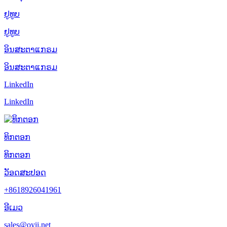
ຢູທູບ
ຢູທູບ
ອິນສະຕາແກຣມ
ອິນສະຕາແກຣມ
LinkedIn
LinkedIn
ທິກຕອກ
ທິກຕອກ
ວັອດສະປອດ
+8618926041961
ອີເມວ
sales@oyii.net