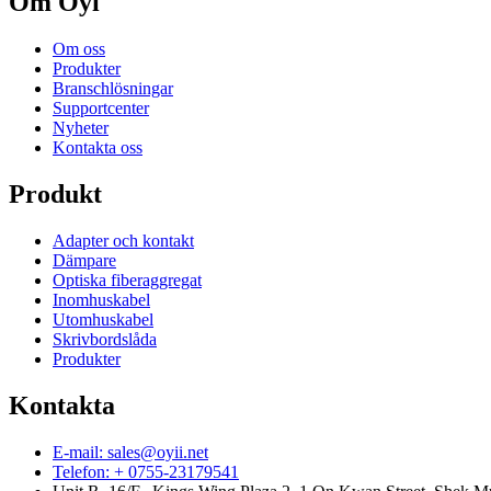
Om Oyi
Om oss
Produkter
Branschlösningar
Supportcenter
Nyheter
Kontakta oss
Produkt
Adapter och kontakt
Dämpare
Optiska fiberaggregat
Inomhuskabel
Utomhuskabel
Skrivbordslåda
Produkter
Kontakta
E-mail: sales@oyii.net
Telefon: + 0755-23179541