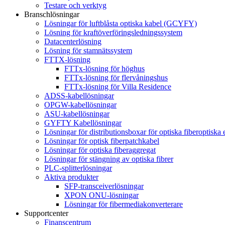
Testare och verktyg
Branschlösningar
Lösningar för luftblåsta optiska kabel (GCYFY)
Lösning för kraftöverföringsledningssystem
Datacenterlösning
Lösning för stamnätssystem
FTTX-lösning
FTTx-lösning för höghus
FTTx-lösning för flervåningshus
FTTx-lösning för Villa Residence
ADSS-kabellösningar
OPGW-kabellösningar
ASU-kabellösningar
GYFTY Kabellösningar
Lösningar för distributionsboxar för optiska fiberoptiska 
Lösningar för optisk fiberpatchkabel
Lösningar för optiska fiberaggregat
Lösningar för stängning av optiska fibrer
PLC-splitterlösningar
Aktiva produkter
SFP-transceiverlösningar
XPON ONU-lösningar
Lösningar för fibermediakonverterare
Supportcenter
Finanscentrum