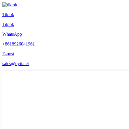
Tiktok
Tiktok
WhatsApp
+8618926041961
E-post
sales@oyii.net