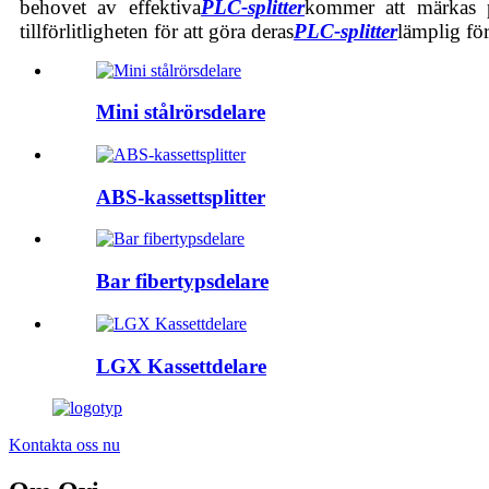
behovet av effektiva
PLC-splitter
kommer att märkas på
tillförlitligheten för att göra deras
PLC-splitter
lämplig för
Mini stålrörsdelare
ABS-kassettsplitter
Bar fibertypsdelare
LGX Kassettdelare
Kontakta oss nu