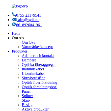
0755-23179541
sales@oyii.net
8618926041961
Hem
Om oss
Om Oyi
Varumärkeskoncept
Produkter
Adapter och kontakt
Dämpare
Optiska fiberaggregat
Inomhuskabel
Utomhuskabel
Skrivbordslåda
Optisk fiberförslutning
Optisk fördelningsbox
Panel
Splitter
Skåp
Beslag
Aktiva produkter