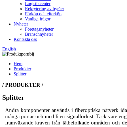
Logistikcenter
Rekrytering av byråer
Förköp och efterköp
Vanliga frågor
Nyheter
Företagsnyheter
Branschnyheter
Kontakta oss
English
Hem
Produkter
Splitter
/ PRODUKTER /
Splitter
Andra komponenter används i fiberoptiska nätverk ida
många portar och med liten signalförlust. Tack vare e
framväxande kraven från tätbefolkade områden och den 