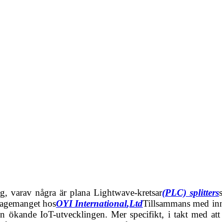
g, varav några är plana Lightwave-kretsar
(PLC) splitters
ngagemanget hos
OYI International
,
Ltd
Tillsammans med inno
ökande IoT-utvecklingen. Mer specifikt, i takt med att 