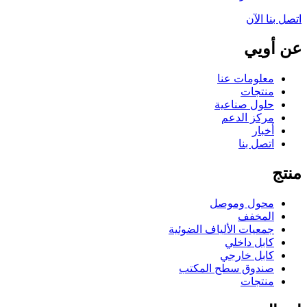
اتصل بنا الآن
عن أويي
معلومات عنا
منتجات
حلول صناعية
مركز الدعم
أخبار
اتصل بنا
منتج
محول وموصل
المخفف
جمعيات الألياف الضوئية
كابل داخلي
كابل خارجي
صندوق سطح المكتب
منتجات