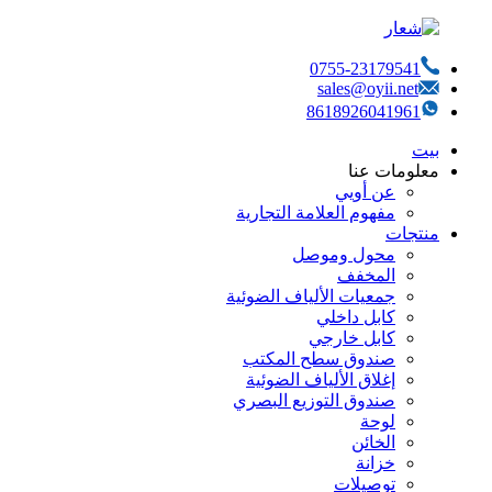
0755-23179541
sales@oyii.net
8618926041961
بيت
معلومات عنا
عن أويي
مفهوم العلامة التجارية
منتجات
محول وموصل
المخفف
جمعيات الألياف الضوئية
كابل داخلي
كابل خارجي
صندوق سطح المكتب
إغلاق الألياف الضوئية
صندوق التوزيع البصري
لوحة
الخائن
خزانة
توصيلات