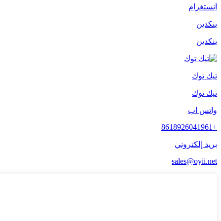
انستغرام
ينكدين
ينكدين
تيك توك
تيك توك
واتس اب
+8618926041961
بريد إلكتروني
sales@oyii.net