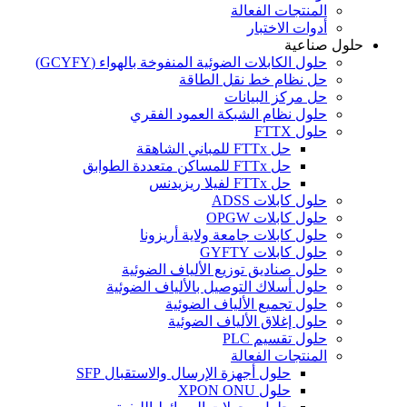
المنتجات الفعالة
أدوات الاختبار
حلول صناعية
حلول الكابلات الضوئية المنفوخة بالهواء (GCYFY)
حل نظام خط نقل الطاقة
حل مركز البيانات
حلول نظام الشبكة العمود الفقري
حلول FTTX
حل FTTx للمباني الشاهقة
حل FTTx للمساكن متعددة الطوابق
حل FTTx لفيلا ريزيدنس
حلول كابلات ADSS
حلول كابلات OPGW
حلول كابلات جامعة ولاية أريزونا
حلول كابلات GYFTY
حلول صناديق توزيع الألياف الضوئية
حلول أسلاك التوصيل بالألياف الضوئية
حلول تجميع الألياف الضوئية
حلول إغلاق الألياف الضوئية
حلول تقسيم PLC
المنتجات الفعالة
حلول أجهزة الإرسال والاستقبال SFP
حلول XPON ONU