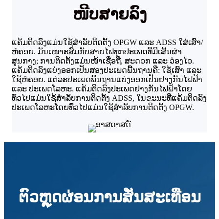
ໜີບສາຍລົງ
ແຄ້ມຕິດລົງແມ່ນໃຊ້ສຳລັບຕິດຕັ້ງ OPGW ແລະ ADSS ໃສ່ເສົາ/
ຫໍຄອຍ. ມັນເໝາະສົມກັບສາຍໄຟທຸກປະເພດທີ່ມີເສັ້ນຜ່າ
ສູນກາງ; ການຕິດຕັ້ງແມ່ນໜ້າເຊື່ອຖື, ສະດວກ ແລະ ວ່ອງໄວ.
ແຄ້ມຕິດລົງແບ່ງອອກເປັນສອງປະເພດພື້ນຖານຄື: ໃຊ້ເສົາ ແລະ
ໃຊ້ຫໍຄອຍ. ແຕ່ລະປະເພດພື້ນຖານແບ່ງອອກເປັນຢາງກັນໄຟຟ້າ
ແລະ ປະເພດໂລຫະ. ແຄ້ມຕິດລົງປະເພດຢາງກັນໄຟຟ້າໂດຍ
ທົ່ວໄປແມ່ນໃຊ້ສຳລັບການຕິດຕັ້ງ ADSS, ໃນຂະນະທີ່ແຄ້ມຕິດລົງ
ປະເພດໂລຫະໂດຍທົ່ວໄປແມ່ນໃຊ້ສຳລັບການຕິດຕັ້ງ OPGW.
ຕົວຫຼຸດຜ່ອນການສັ່ນສະເທືອນ