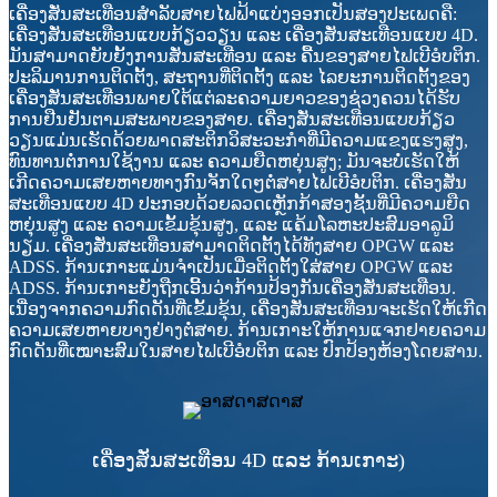
ເຄື່ອງສັ່ນສະເທືອນສຳລັບສາຍໄຟຟ້າແບ່ງອອກເປັນສອງປະເພດຄື:
ເຄື່ອງສັ່ນສະເທືອນແບບກ້ຽວວຽນ ແລະ ເຄື່ອງສັ່ນສະເທືອນແບບ 4D.
ມັນສາມາດຍັບຍັ້ງການສັ່ນສະເທືອນ ແລະ ຄື້ນຂອງສາຍໄຟເບີອໍບຕິກ.
ປະລິມານການຕິດຕັ້ງ, ສະຖານທີ່ຕິດຕັ້ງ ແລະ ໄລຍະການຕິດຕັ້ງຂອງ
ເຄື່ອງສັ່ນສະເທືອນພາຍໃຕ້ແຕ່ລະຄວາມຍາວຂອງຊ່ວງຄວນໄດ້ຮັບ
ການຢືນຢັນຕາມສະພາບຂອງສາຍ. ເຄື່ອງສັ່ນສະເທືອນແບບກ້ຽວ
ວຽນແມ່ນເຮັດດ້ວຍພາດສະຕິກວິສະວະກຳທີ່ມີຄວາມແຂງແຮງສູງ,
ທົນທານຕໍ່ການໃຊ້ງານ ແລະ ຄວາມຍືດຫຍຸ່ນສູງ; ມັນຈະບໍ່ເຮັດໃຫ້
ເກີດຄວາມເສຍຫາຍທາງກົນຈັກໃດໆຕໍ່ສາຍໄຟເບີອໍບຕິກ. ເຄື່ອງສັ່ນ
ສະເທືອນແບບ 4D ປະກອບດ້ວຍລວດເຫຼັກກ້າສອງຊັ້ນທີ່ມີຄວາມຍືດ
ຫຍຸ່ນສູງ ແລະ ຄວາມເຂັ້ມຂຸ້ນສູງ, ແລະ ແຄ້ມໂລຫະປະສົມອາລູມິ
ນຽມ. ເຄື່ອງສັ່ນສະເທືອນສາມາດຕິດຕັ້ງໄດ້ທັງສາຍ OPGW ແລະ
ADSS. ກ້ານເກາະແມ່ນຈຳເປັນເມື່ອຕິດຕັ້ງໃສ່ສາຍ OPGW ແລະ
ADSS. ກ້ານເກາະຍັງຖືກເອີ້ນວ່າກ້ານປ້ອງກັນເຄື່ອງສັ່ນສະເທືອນ.
ເນື່ອງຈາກຄວາມກົດດັນທີ່ເຂັ້ມຂຸ້ນ, ເຄື່ອງສັ່ນສະເທືອນຈະເຮັດໃຫ້ເກີດ
ຄວາມເສຍຫາຍບາງຢ່າງຕໍ່ສາຍ. ກ້ານເກາະໃຫ້ການແຈກຢາຍຄວາມ
ກົດດັນທີ່ເໝາະສົມໃນສາຍໄຟເບີອໍບຕິກ ແລະ ປົກປ້ອງຫ້ອງໂດຍສານ.
ເຄື່ອງສັ່ນສະເທືອນ 4D ແລະ ກ້ານເກາະ)