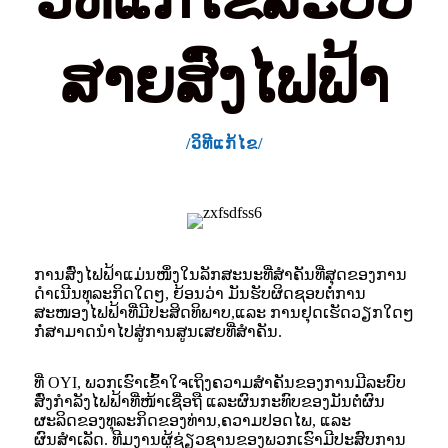
ສາຍສົ່ງໄຟຟ້າ
/ວິທີແກ້ໄຂ/
ການສົ່ງໄຟຟ້າແມ່ນໜຶ່ງໃນລັກສະນະທີ່ສຳຄັນທີ່ສຸດຂອງການ
ດຳເນີນທຸລະກິດໃດໆ, ຍ້ອນວ່າ
ມັນຮັບຜິດຊອບຕໍ່ການ
ສະໜອງໄຟຟ້າທີ່ມີປະສິດທິພາບ,
ແລະ ການຢຸດເຮັດວຽກໃດໆ
ກໍ່ສາມາດນໍາໄປສູ່ການສູນເສຍທີ່ສໍາຄັນ.
ທີ່ OYI, ພວກເຮົາເຂົ້າໃຈເຖິງຄວາມສຳຄັນຂອງການມີລະບົບ
ສົ່ງກຳລັງໄຟຟ້າທີ່ໜ້າເຊື່ອຖື ແລະ
ຜົນກະທົບຂອງມັນຕໍ່ຜົນ
ຜະລິດຂອງທຸລະກິດຂອງທ່ານ,
ຄວາມປອດໄພ, ແລະ
ຜົນສຳເລັດ. ທີມງານຜູ້ຊ່ຽວຊານຂອງພວກເຮົາມີປະສົບການ