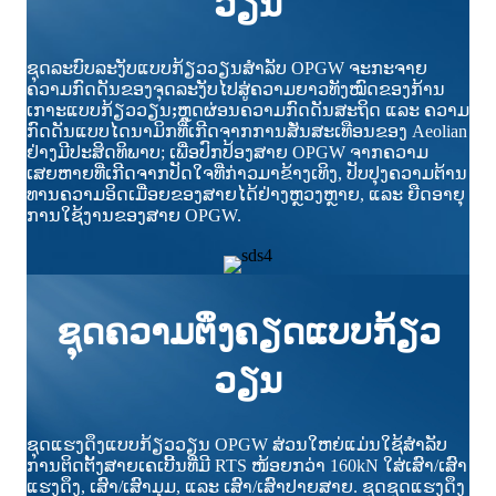
ວຽນ
ຊຸດລະບົບລະງັບແບບກ້ຽວວຽນສຳລັບ OPGW ຈະກະຈາຍ
ຄວາມກົດດັນຂອງຈຸດລະງັບໄປສູ່ຄວາມຍາວທັງໝົດຂອງກ້ານ
ເກາະແບບກ້ຽວວຽນ
;
ຫຼຸດຜ່ອນຄວາມກົດດັນສະຖິດ ແລະ ຄວາມ
ກົດດັນແບບໄດນາມິກທີ່ເກີດຈາກການສັ່ນສະເທືອນຂອງ Aeolian
ຢ່າງມີປະສິດທິພາບ; ເພື່ອປົກປ້ອງສາຍ OPGW ຈາກຄວາມ
ເສຍຫາຍທີ່ເກີດຈາກປັດໃຈທີ່ກ່າວມາຂ້າງເທິງ, ປັບປຸງຄວາມຕ້ານ
ທານຄວາມອິດເມື່ອຍຂອງສາຍໄດ້ຢ່າງຫຼວງຫຼາຍ, ແລະ ຍືດອາຍຸ
ການໃຊ້ງານຂອງສາຍ OPGW.
ຊຸດຄວາມຕຶງຄຽດແບບກ້ຽວ
ວຽນ
ຊຸດແຮງດຶງແບບກ້ຽວວຽນ OPGW ສ່ວນໃຫຍ່ແມ່ນໃຊ້ສຳລັບ
ການຕິດຕັ້ງສາຍເຄເບີ້ນທີ່ມີ RTS ໜ້ອຍກວ່າ 160kN ໃສ່ເສົາ/ເສົາ
ແຮງດຶງ, ເສົາ/ເສົາມຸມ, ແລະ ເສົາ/ເສົາປາຍສາຍ. ຊຸດຊຸດແຮງດຶງ