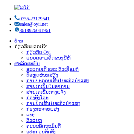
0755-23179541
sales@oyii.net
8618926041961
ບ້ານ
ກ່ຽວກັບພວກເຮົາ
ກ່ຽວກັບ Oyi
ແນວຄວາມຄິດຂອງຍີ່ຫໍ້
ຜະລິດຕະພັນ
ອະແດບເຕີ ແລະ ຕົວເຊື່ອມຕໍ່
ຕົວຫຼຸດຜ່ອນສຽງ
ການປະກອບເສັ້ນໄຍແກ້ວນຳແສງ
ສາຍເຄເບີ້ນໃນອາຄານ
ສາຍເຄເບີ້ນກາງແຈ້ງ
ກ່ອງຕັ້ງໂຕະ
ການປິດເສັ້ນໄຍແກ້ວນຳແສງ
ກ່ອງກະຈາຍແສງ
ແຜງ
ຕົວແຍກ
ຄະນະລັດຖະມົນຕີ
ອຸປະກອນຕິດຕັ້ງ