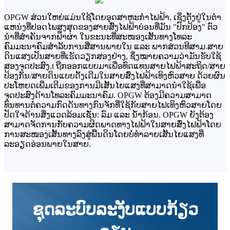
OPGW ສ່ວນໃຫຍ່ແມ່ນໃຊ້ໂດຍອຸດສາຫະກໍາໄຟຟ້າ, ເຊິ່ງຕັ້ງຢູ່ໃນຕໍາ
ແຫນ່ງທີ່ປອດໄພສູງສຸດຂອງສາຍສົ່ງໄຟຟ້າບ່ອນທີ່ມັນ "ປົກປ້ອງ" ຕົວ
ນໍາທີ່ສໍາຄັນຈາກຟ້າຜ່າ ໃນຂະນະທີ່ສະໜອງເສັ້ນທາງໂທລະ
ຄົມມະນາຄົມສໍາລັບການສື່ສານພາຍໃນ ແລະ ພາກສ່ວນທີສາມ.
ສາຍ
ດິນແສງເປັນສາຍທີ່ເຮັດວຽກສອງຢ່າງ, ຊຶ່ງໝາຍຄວາມວ່າມັນຮັບໃຊ້
ສອງຈຸດປະສົງ.
t ຖືກອອກແບບມາເພື່ອທົດແທນສາຍໄຟຟ້າສະຖິດ/ສາຍ
ປ້ອງກັນ/ສາຍດິນແບບດັ້ງເດີມໃນສາຍສົ່ງໄຟຟ້າເທິງຫົວສາຍ ດ້ວຍຜົນ
ປະໂຫຍດເພີ່ມເຕີມຂອງການມີເສັ້ນໄຍແສງທີ່ສາມາດນຳໃຊ້ເພື່ອ
ຈຸດປະສົງດ້ານໂທລະຄົມມະນາຄົມ. OPGW ຕ້ອງມີຄວາມສາມາດ
ທົນທານຕໍ່ຄວາມກົດດັນທາງກົນຈັກທີ່ໃຊ້ກັບສາຍໄຟເທິງຫົວສາຍໂດຍ
ປັດໃຈດ້ານສິ່ງແວດລ້ອມເຊັ່ນ: ລົມ ແລະ ນ້ຳກ້ອນ. OPGW ຍັງຕ້ອງ
ສາມາດຈັດການກັບຄວາມຜິດພາດທາງໄຟຟ້າໃນສາຍສົ່ງໄຟຟ້າໂດຍ
ການສະໜອງເສັ້ນທາງລົງສູ່ພື້ນດິນໂດຍບໍ່ທຳລາຍເສັ້ນໄຍແສງທີ່
ລະອຽດອ່ອນພາຍໃນສາຍ.
ຊຸດລະບົບລະງັບແບບກ້ຽວ