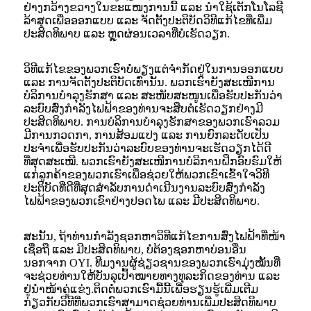
ຢ່າງກວ້າງຂວາງໃນຂະແໜງການນີ້ ແລະ ນຳໃຊ້ເຕັກໂນໂລຊີ
ລ້າສຸດເພື່ອອອກແບບ ແລະ ຈັດຕັ້ງປະຕິບັດວິທີແກ້ໄຂທີ່ເພີ່ມ
ປະສິດທິພາບ ແລະ ຫຼຸດຜ່ອນເວລາທີ່ບໍ່ເຮັດວຽກ.
ວິທີແກ້ໄຂຂອງພວກເຮົາບໍ່ພຽງແຕ່ຈຳກັດຢູ່ໃນການອອກແບບ
ແລະ ການຈັດຕັ້ງປະຕິບັດເທົ່ານັ້ນ. ພວກເຮົາຍັງສະເໜີການ
ບໍລິການບຳລຸງຮັກສາ ແລະ ສະໜັບສະໜູນເພື່ອຮັບປະກັນວ່າ
ລະບົບສົ່ງກຳລັງໄຟຟ້າຂອງທ່ານຈະສືບຕໍ່ເຮັດວຽກຢ່າງມີ
ປະສິດທິພາບ. ການບໍລິການບຳລຸງຮັກສາຂອງພວກເຮົາລວມ
ມີການກວດກາ, ການສ້ອມແປງ ແລະ ການຍົກລະດັບເປັນ
ປະຈຳເພື່ອຮັບປະກັນວ່າລະບົບຂອງທ່ານຈະເຮັດວຽກໄດ້ດີ
ທີ່ສຸດສະເໝີ. ພວກເຮົາຍັງສະເໜີການບໍລິການຝຶກອົບຮົມໃຫ້
ແກ່ລູກຄ້າຂອງພວກເຮົາເພື່ອຊ່ວຍໃຫ້ພວກເຂົາເຂົ້າໃຈວິທີ
ປະຕິບັດທີ່ດີທີ່ສຸດສຳລັບການດຳເນີນງານລະບົບສົ່ງກຳລັງ
ໄຟຟ້າຂອງພວກເຂົາຢ່າງປອດໄພ ແລະ ມີປະສິດທິພາບ.
ສະນັ້ນ, ຖ້າທ່ານກຳລັງຊອກຫາວິທີແກ້ໄຂການສົ່ງໄຟຟ້າທີ່ໜ້າ
ເຊື່ອຖື ແລະ ມີປະສິດທິພາບ, ບໍ່ຕ້ອງຊອກຫາບ່ອນອື່ນ
ນອກຈາກ OYI. ທີມງານຜູ້ຊ່ຽວຊານຂອງພວກເຮົາມຸ່ງໝັ້ນທີ່
ຈະຊ່ວຍທ່ານໃຫ້ບັນລຸເປົ້າໝາຍທາງທຸລະກິດຂອງທ່ານ ແລະ
ຢູ່ນຳໜ້າຄູ່ແຂ່ງ.
ຕິດຕໍ່ພວກເຮົາມື້ນີ້ເພື່ອຮຽນຮູ້ເພີ່ມເຕີມ
ກ່ຽວກັບວິທີທີ່ພວກເຮົາສາມາດຊ່ວຍທ່ານເພີ່ມປະສິດທິພາບ