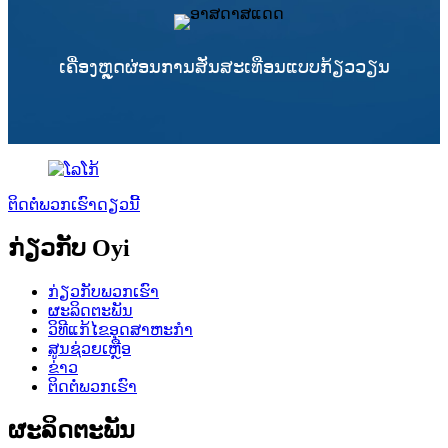
ເຄື່ອງຫຼຸດຜ່ອນການສັ່ນສະເທືອນແບບກ້ຽວວຽນ
ຕິດຕໍ່ພວກເຮົາດຽວນີ້
ກ່ຽວກັບ Oyi
ກ່ຽວກັບພວກເຮົາ
ຜະລິດຕະພັນ
ວິທີແກ້ໄຂອຸດສາຫະກໍາ
ສູນຊ່ວຍເຫຼືອ
ຂ່າວ
ຕິດຕໍ່ພວກເຮົາ
ຜະລິດຕະພັນ