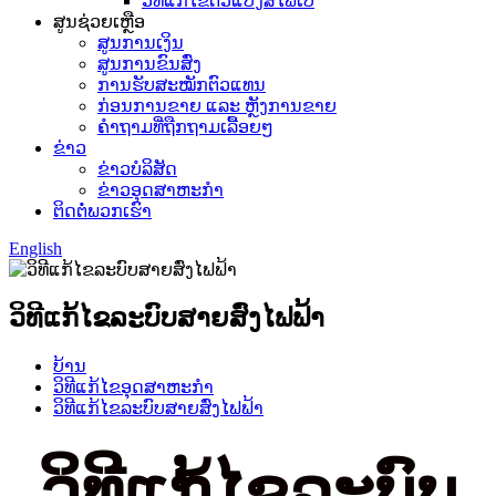
ວິທີແກ້ໄຂຕົວແປງສື່ໄຟເບີ
ສູນຊ່ວຍເຫຼືອ
ສູນການເງິນ
ສູນການຂົນສົ່ງ
ການຮັບສະໝັກຕົວແທນ
ກ່ອນການຂາຍ ແລະ ຫຼັງການຂາຍ
ຄຳຖາມທີ່ຖືກຖາມເລື້ອຍໆ
ຂ່າວ
ຂ່າວບໍລິສັດ
ຂ່າວອຸດສາຫະກຳ
ຕິດຕໍ່ພວກເຮົາ
English
ວິທີແກ້ໄຂລະບົບສາຍສົ່ງໄຟຟ້າ
ບ້ານ
ວິທີແກ້ໄຂອຸດສາຫະກໍາ
ວິທີແກ້ໄຂລະບົບສາຍສົ່ງໄຟຟ້າ
ວິທີແກ້ໄຂລະບົບ