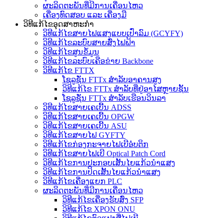
ຜະລິດຕະພັນທີ່ມີການເຄື່ອນໄຫວ
ເຄື່ອງທົດສອບ ແລະ ເຄື່ອງມື
ວິທີແກ້ໄຂອຸດສາຫະກໍາ
ວິທີແກ້ໄຂສາຍໄຟແສງແບບເປົ່າລົມ (GCYFY)
ວິທີແກ້ໄຂລະບົບສາຍສົ່ງໄຟຟ້າ
ວິທີແກ້ໄຂສູນຂໍ້ມູນ
ວິທີແກ້ໄຂລະບົບເຄືອຂ່າຍ Backbone
ວິທີແກ້ໄຂ FTTX
ໂຊລູຊັ່ນ FTTx ສຳລັບອາຄານສູງ
ວິທີແກ້ໄຂ FTTx ສຳລັບທີ່ຢູ່ອາໄສຫຼາຍຊັ້ນ
ໂຊລູຊັ່ນ FTTx ສຳລັບເຮືອນວິນລາ
ວິທີແກ້ໄຂສາຍເຄເບີ້ນ ADSS
ວິທີແກ້ໄຂສາຍເຄເບີ້ນ OPGW
ວິທີແກ້ໄຂສາຍເຄເບີ້ນ ASU
ວິທີແກ້ໄຂສາຍໄຟ GYFTY
ວິທີແກ້ໄຂກ່ອງກະຈາຍໄຟເບີອໍບຕິກ
ວິທີແກ້ໄຂສາຍໄຟເບີ Optical Patch Cord
ວິທີແກ້ໄຂການປະກອບເສັ້ນໄຍແກ້ວນຳແສງ
ວິທີແກ້ໄຂການປິດເສັ້ນໄຍແກ້ວນຳແສງ
ວິທີແກ້ໄຂເຄື່ອງແຍກ PLC
ຜະລິດຕະພັນທີ່ມີການເຄື່ອນໄຫວ
ວິທີແກ້ໄຂເຄື່ອງຮັບສົ່ງ SFP
ວິທີແກ້ໄຂ XPON ONU