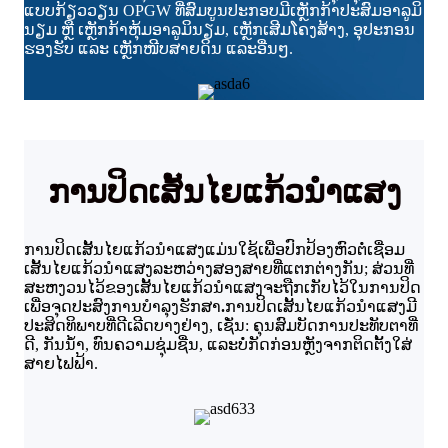
ແບບກ້ຽວວຽນ OPGW ທີ່ສົມບູນປະກອບມີເຫຼັກກ້າປະສົມອາລູມິ
ນຽມ ຫຼື ເຫຼັກກ້າຫຸ້ມອາລູມິນຽມ, ເຫຼັກເສີມໂຄງສ້າງ, ອຸປະກອນ
ຮອງຮັບ ແລະ ເຫຼັກໜີບສາຍດິນ ແລະອື່ນໆ.
ການປິດເສັ້ນໄຍແກ້ວນຳແສງ
ການປິດເສັ້ນໄຍແກ້ວນຳແສງແມ່ນໃຊ້ເພື່ອປົກປ້ອງຫົວຕໍ່ເຊື່ອມ
ເສັ້ນໄຍແກ້ວນຳແສງລະຫວ່າງສອງສາຍທີ່ແຕກຕ່າງກັນ; ສ່ວນທີ່
ສະຫງວນໄວ້ຂອງເສັ້ນໄຍແກ້ວນຳແສງຈະຖືກເກັບໄວ້ໃນການປິດ
ເພື່ອຈຸດປະສົງການບຳລຸງຮັກສາ
.
ການປິດເສັ້ນໄຍແກ້ວນຳແສງມີ
ປະສິດທິພາບທີ່ດີເລີດບາງຢ່າງ, ເຊັ່ນ: ຄຸນສົມບັດການປະທັບຕາທີ່
ດີ, ກັນນ້ຳ, ທົນຄວາມຊຸ່ມຊື່ນ, ແລະບໍ່ກັດກ່ອນຫຼັງຈາກຕິດຕັ້ງໃສ່
ສາຍໄຟຟ້າ.