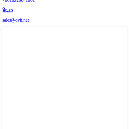
+8618926041961
ອີເມວ
sales@oyii.net