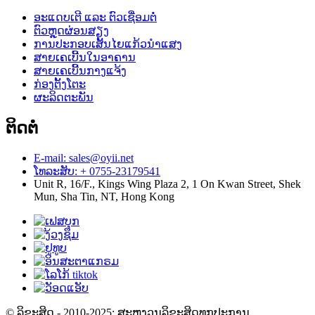
ອະແດບເຕີ ແລະ ຕົວເຊື່ອມຕໍ່
ຕົວຫຼຸດຜ່ອນສຽງ
ການປະກອບເສັ້ນໄຍແກ້ວນຳແສງ
ສາຍເຄເບີ້ນໃນອາຄານ
ສາຍເຄເບີ້ນກາງແຈ້ງ
ກ່ອງຕັ້ງໂຕະ
ຜະລິດຕະພັນ
ຕິດຕໍ່
E-mail: sales@oyii.net
ໂທລະສັບ: + 0755-23179541
Unit R, 16/F., Kings Wing Plaza 2, 1 On Kwan Street, Shek
Mun, Sha Tin, NT, Hong Kong
© ລິຂະສິດ - 2010-2025: ສະຫງວນລິຂະສິດທຸກປະການ.