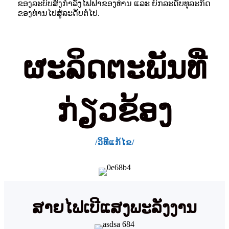
ຂອງລະບົບສົ່ງກຳລັງໄຟຟ້າຂອງທ່ານ ແລະ ຍົກລະດັບທຸລະກິດ
ຂອງທ່ານໄປສູ່ລະດັບຕໍ່ໄປ.
ຜະລິດຕະພັນທີ່
ກ່ຽວຂ້ອງ
/ວິທີແກ້ໄຂ/
ສາຍໄຟເບີແສງພະລັງງານ