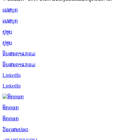
ເຟສບຸກ
ເຟສບຸກ
ຢູທູບ
ຢູທູບ
ອິນສະຕາແກຣມ
ອິນສະຕາແກຣມ
LinkedIn
LinkedIn
ທິກຕອກ
ທິກຕອກ
ວັອດສະປອດ