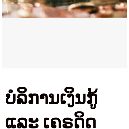
ບໍລິການເງິນກູ້
ແລະ ເຄຣດິດ