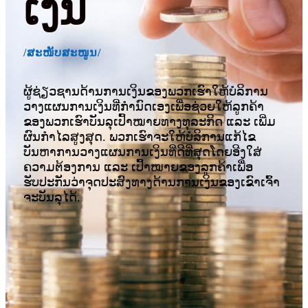
ເງິນ
/ສະໜັບສະໜູນ/
ຜູ້ຊ່ຽວຊານດ້ານການເງິນຂອງພວກເຮົາໃຫ້ບໍລິການ
ວາງແຜນການເງິນທີ່ກຳນົດເອງເພື່ອຊ່ວຍໃຫ້ລູກຄ້າ
ຂອງພວກເຮົາບັນລຸເປົ້າໝາຍທາງທຸລະກິດ ແລະ ເພີ່ມ
ຜົນກຳໄລສູງສຸດ. ພວກເຮົາຈະໃຫ້ບໍລິການແກ້ໄຂ
ບັນຫາການວາງແຜນການເງິນທີ່ດີທີ່ສຸດໂດຍອີງໃສ່
ຄວາມຕ້ອງການ ແລະ ເປົ້າໝາຍຂອງລູກຄ້າເພື່ອ
ຮັບປະກັນວ່າຈຸດປະສົງທາງດ້ານການເງິນຂອງເຂົາເຈົ້າ
ຈະບັນລຸໄດ້.