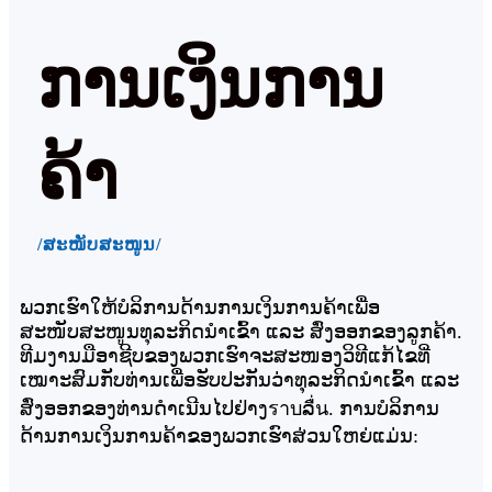
ການເງິນການ
ຄ້າ
/ສະໜັບສະໜູນ/
ພວກເຮົາໃຫ້ບໍລິການດ້ານການເງິນການຄ້າເພື່ອ
ສະໜັບສະໜູນທຸລະກິດນຳເຂົ້າ ແລະ ສົ່ງອອກຂອງລູກຄ້າ.
ທີມງານມືອາຊີບຂອງພວກເຮົາຈະສະໜອງວິທີແກ້ໄຂທີ່
ເໝາະສົມກັບທ່ານເພື່ອຮັບປະກັນວ່າທຸລະກິດນຳເຂົ້າ ແລະ
ສົ່ງອອກຂອງທ່ານດຳເນີນໄປຢ່າງราบລื่น. ການບໍລິການ
ດ້ານການເງິນການຄ້າຂອງພວກເຮົາສ່ວນໃຫຍ່ແມ່ນ: