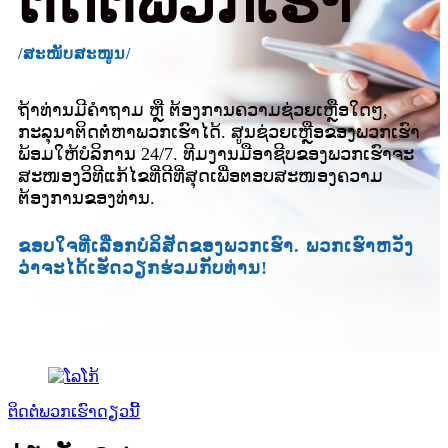
ຕິດຕໍ່ພວກເຮົາ
/ສະໜັບສະໜູນ/
ຖ້າທ່ານມີຄຳຖາມ ຫຼື ຕ້ອງການຄວາມຊ່ວຍເຫຼືອໃດໆ,
ກະລຸນາຕິດຕໍ່ຫາພວກເຮົາໄດ້. ສູນຊ່ວຍເຫຼືອຂອງພວກເຮົາ
ພ້ອມໃຫ້ບໍລິການ 24/7. ທີມງານມືອາຊີບຂອງພວກເຮົາຈະ
ສະໜອງວິທີແກ້ໄຂທີ່ດີທີ່ສຸດເພື່ອຕອບສະໜອງຄວາມ
ຕ້ອງການຂອງທ່ານ.
ຂອບໃຈທີ່ເລືອກບໍລິສັດຂອງພວກເຮົາ. ພວກເຮົາຫວັງ
ວ່າຈະໄດ້ເຮັດວຽກຮ່ວມກັບທ່ານ!
ຕິດຕໍ່ພວກເຮົາດຽວນີ້