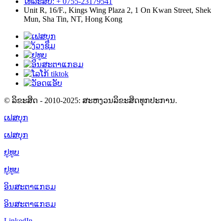
ໂທລະສັບ: + 0755-23179541
Unit R, 16/F., Kings Wing Plaza 2, 1 On Kwan Street, Shek
Mun, Sha Tin, NT, Hong Kong
© ລິຂະສິດ - 2010-2025: ສະຫງວນລິຂະສິດທຸກປະການ.
ເຟສບຸກ
ເຟສບຸກ
ຢູທູບ
ຢູທູບ
ອິນສະຕາແກຣມ
ອິນສະຕາແກຣມ
LinkedIn