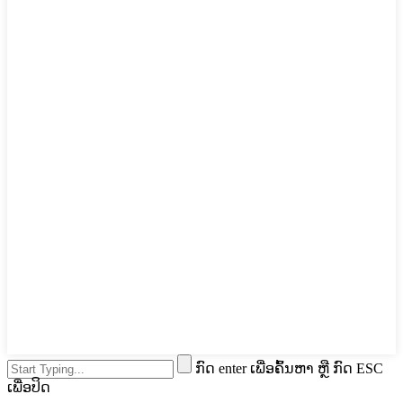
ກົດ enter ເພື່ອຄົ້ນຫາ ຫຼື ກົດ ESC
ເພື່ອປິດ