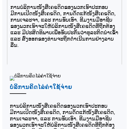
ການບໍລິການໜັງສືເຄຣດິດຂອງພວກເຮົາປະກອບ
ມີການເປີດໜັງສືເຄຣດິດ, ການດັດແກ້ໜັງສືເຄຣດິດ,
ການເຈລະຈາ, ແລະ ການຮັບເອົາ. ທີມງານມືອາຊີບ
ຂອງພວກເຮົາຈະໃຫ້ບໍລິການໜັງສືເຄຣດິດທີ່ຖືກຕ້ອງ
ແລະ ມີປະສິດທິພາບເພື່ອຮັບປະກັນວ່າທຸລະກິດນໍາເຂົ້າ
ແລະ ສົ່ງອອກຂອງທ່ານຈະຖືກດໍາເນີນການຢ່າງລາບ
ລື່ນ.
ບໍລິການຄິດໄລ່ຄ່າໃຊ້ຈ່າຍ
ການບໍລິການໜັງສືເຄຣດິດຂອງພວກເຮົາປະກອບ
ມີການເປີດໜັງສືເຄຣດິດ, ການດັດແກ້ໜັງສືເຄຣດິດ,
ການເຈລະຈາ, ແລະ ການຮັບເອົາ. ທີມງານມືອາຊີບ
ຂອງພວກເຮົາຈະໃຫ້ບໍລິການໜັງສືເຄຣດິດທີ່ຖືກຕ້ອງ