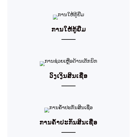
ການໃຫ້ກູ້ຢືມ
ວົງເງິນສິນເຊື່ອ
ການຄໍ້າປະກັນສິນເຊື່ອ