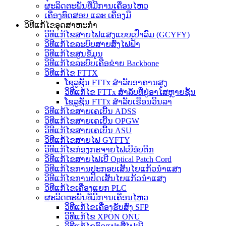
ຜະລິດຕະພັນທີ່ມີການເຄື່ອນໄຫວ
ເຄື່ອງທົດສອບ ແລະ ເຄື່ອງມື
ວິທີແກ້ໄຂອຸດສາຫະກໍາ
ວິທີແກ້ໄຂສາຍໄຟແສງແບບເປົ່າລົມ (GCYFY)
ວິທີແກ້ໄຂລະບົບສາຍສົ່ງໄຟຟ້າ
ວິທີແກ້ໄຂສູນຂໍ້ມູນ
ວິທີແກ້ໄຂລະບົບເຄືອຂ່າຍ Backbone
ວິທີແກ້ໄຂ FTTX
ໂຊລູຊັ່ນ FTTx ສຳລັບອາຄານສູງ
ວິທີແກ້ໄຂ FTTx ສຳລັບທີ່ຢູ່ອາໄສຫຼາຍຊັ້ນ
ໂຊລູຊັ່ນ FTTx ສຳລັບເຮືອນວິນລາ
ວິທີແກ້ໄຂສາຍເຄເບີ້ນ ADSS
ວິທີແກ້ໄຂສາຍເຄເບີ້ນ OPGW
ວິທີແກ້ໄຂສາຍເຄເບີ້ນ ASU
ວິທີແກ້ໄຂສາຍໄຟ GYFTY
ວິທີແກ້ໄຂກ່ອງກະຈາຍໄຟເບີອໍບຕິກ
ວິທີແກ້ໄຂສາຍໄຟເບີ Optical Patch Cord
ວິທີແກ້ໄຂການປະກອບເສັ້ນໄຍແກ້ວນຳແສງ
ວິທີແກ້ໄຂການປິດເສັ້ນໄຍແກ້ວນຳແສງ
ວິທີແກ້ໄຂເຄື່ອງແຍກ PLC
ຜະລິດຕະພັນທີ່ມີການເຄື່ອນໄຫວ
ວິທີແກ້ໄຂເຄື່ອງຮັບສົ່ງ SFP
ວິທີແກ້ໄຂ XPON ONU