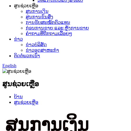
ວິທີແກ້ໄຂຕົວແປງສື່ໄຟເບີ
ສູນຊ່ວຍເຫຼືອ
ສູນການເງິນ
ສູນການຂົນສົ່ງ
ການຮັບສະໝັກຕົວແທນ
ກ່ອນການຂາຍ ແລະ ຫຼັງການຂາຍ
ຄຳຖາມທີ່ຖືກຖາມເລື້ອຍໆ
ຂ່າວ
ຂ່າວບໍລິສັດ
ຂ່າວອຸດສາຫະກຳ
ຕິດຕໍ່ພວກເຮົາ
English
ສູນຊ່ວຍເຫຼືອ
ບ້ານ
ສູນຊ່ວຍເຫຼືອ
ສູນການເງິນ