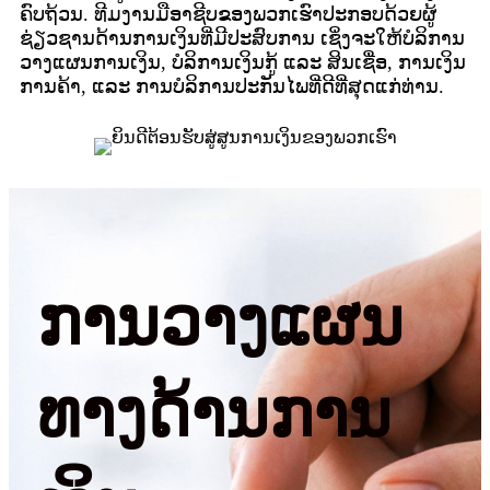
ຄົບຖ້ວນ. ທີມງານມືອາຊີບຂອງພວກເຮົາປະກອບດ້ວຍຜູ້
ຊ່ຽວຊານດ້ານການເງິນທີ່ມີປະສົບການ ເຊິ່ງຈະໃຫ້ບໍລິການ
ວາງແຜນການເງິນ, ບໍລິການເງິນກູ້ ແລະ ສິນເຊື່ອ, ການເງິນ
ການຄ້າ, ແລະ ການບໍລິການປະກັນໄພທີ່ດີທີ່ສຸດແກ່ທ່ານ.
ການວາງແຜນ
ທາງດ້ານການ