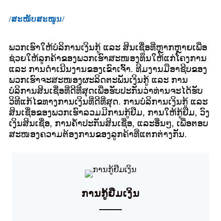
/ສະໜັບສະໜູນ/
ພວກເຮົາໃຫ້ບໍລິການເງິນກູ້ ແລະ ສິນເຊື່ອທີ່ຫຼາກຫຼາຍເພື່ອ
ຊ່ວຍໃຫ້ລູກຄ້າຂອງພວກເຮົາສະໜອງທຶນໃຫ້ແກ່ໂຄງການ
ແລະ ການດຳເນີນງານຂອງເຂົາເຈົ້າ. ທີມງານມືອາຊີບຂອງ
ພວກເຮົາຈະສະໜອງຜະລິດຕະພັນເງິນກູ້ ແລະ ການ
ບໍລິການສິນເຊື່ອທີ່ດີທີ່ສຸດເພື່ອຮັບປະກັນວ່າທ່ານຈະໄດ້ຮັບ
ວິທີແກ້ໄຂທາງການເງິນທີ່ດີທີ່ສຸດ. ການບໍລິການເງິນກູ້ ແລະ
ສິນເຊື່ອຂອງພວກເຮົາລວມມີການກູ້ຢືມ, ການໃຫ້ກູ້ຢືມ, ວົງ
ເງິນສິນເຊື່ອ, ການຄ້ຳປະກັນສິນເຊື່ອ, ແລະອື່ນໆ, ເພື່ອຕອບ
ສະໜອງຄວາມຕ້ອງການຂອງລູກຄ້າທີ່ແຕກຕ່າງກັນ.
ການກູ້ຢືມເງິນ