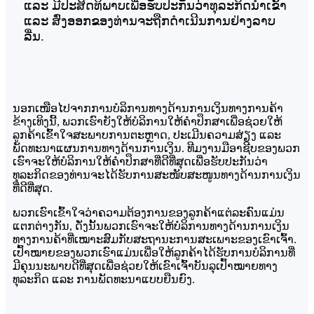
ແລະ ມີປະສິດທິພາບເພື່ອຮັບປະກັນວ່າທຸລະກິດນໍາເຂົ້າ
ແລະ ສົ່ງອອກຂອງທ່ານຈະຖືກດໍາເນີນການຢ່າງລາບ
ລື່ນ.
ນອກເໜືອໄປຈາກການບໍລິການທາງດ້ານການເງິນທາງການຄ້າ
ຂ້າງເທິງນີ້, ພວກເຮົາຍັງໃຫ້ບໍລິການໃຫ້ຄຳປຶກສາເພື່ອຊ່ວຍໃຫ້
ລູກຄ້າເຂົ້າໃຈສະພາບການຕະຫຼາດ, ປະເມີນຄວາມສ່ຽງ ແລະ
ພັດທະນາແຜນການທາງດ້ານການເງິນ. ທີມງານມືອາຊີບຂອງພວກ
ເຮົາຈະໃຫ້ບໍລິການໃຫ້ຄຳປຶກສາທີ່ດີທີ່ສຸດເພື່ອຮັບປະກັນວ່າ
ທຸລະກິດຂອງທ່ານຈະໄດ້ຮັບການສະໜັບສະໜູນທາງດ້ານການເງິນ
ທີ່ດີທີ່ສຸດ.
ພວກເຮົາເຂົ້າໃຈວ່າຄວາມຕ້ອງການຂອງລູກຄ້າແຕ່ລະຄົນແມ່ນ
ແຕກຕ່າງກັນ, ດັ່ງນັ້ນພວກເຮົາຈະໃຫ້ບໍລິການທາງດ້ານການເງິນ
ທາງການຄ້າທີ່ເໝາະສົມກັບສະຖານະການສະເພາະຂອງເຂົາເຈົ້າ.
ເປົ້າໝາຍຂອງພວກເຮົາແມ່ນເພື່ອໃຫ້ລູກຄ້າໄດ້ຮັບການບໍລິການທີ່
ມີຄຸນນະພາບດີທີ່ສຸດເພື່ອຊ່ວຍໃຫ້ເຂົາເຈົ້າບັນລຸເປົ້າໝາຍທາງ
ທຸລະກິດ ແລະ ການພັດທະນາແບບຍືນຍົງ.