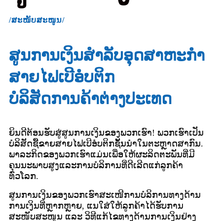
/ສະໜັບສະໜູນ/
ສູນການເງິນສຳລັບອຸດສາຫະກຳ
ສາຍໄຟເບີອໍບຕິກ
ບໍລິສັດການຄ້າຕ່າງປະເທດ
ຍິນດີຕ້ອນຮັບສູ່ສູນການເງິນຂອງພວກເຮົາ! ພວກເຮົາເປັນ
ບໍລິສັດຊື້ຂາຍສາຍໄຟເບີອໍບຕິກຊັ້ນນໍາໃນຕະຫຼາດສາກົນ.
ພາລະກິດຂອງພວກເຮົາແມ່ນເພື່ອໃຫ້ຜະລິດຕະພັນທີ່ມີ
ຄຸນນະພາບສູງແລະການບໍລິການທີ່ດີເລີດແກ່ລູກຄ້າ
ທົ່ວໂລກ.
ສູນການເງິນຂອງພວກເຮົາສະເໜີການບໍລິການທາງດ້ານ
ການເງິນທີ່ຫຼາກຫຼາຍ, ແນໃສ່ໃຫ້ລູກຄ້າໄດ້ຮັບການ
ສະໜັບສະໜູນ ແລະ ວິທີແກ້ໄຂທາງດ້ານການເງິນຢ່າງ