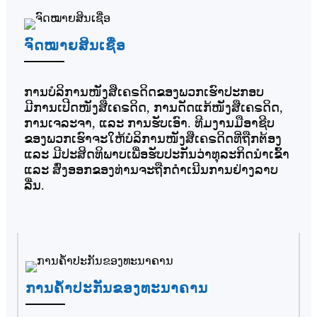
ຈົດໝາຍສິນເຊື່ອ
ການບໍລິການໜັງສືເຄຣດິດຂອງພວກເຮົາປະກອບ
ມີການເປີດໜັງສືເຄຣດິດ, ການດັດແກ້ໜັງສືເຄຣດິດ,
ການເຈລະຈາ, ແລະ ການຮັບເອົາ. ທີມງານມືອາຊີບ
ຂອງພວກເຮົາຈະໃຫ້ບໍລິການໜັງສືເຄຣດິດທີ່ຖືກຕ້ອງ
ແລະ ມີປະສິດທິພາບເພື່ອຮັບປະກັນວ່າທຸລະກິດນໍາເຂົ້າ
ແລະ ສົ່ງອອກຂອງທ່ານຈະຖືກດໍາເນີນການຢ່າງລາບ
ລື່ນ.
ການຄໍ້າປະກັນຂອງທະນາຄານ