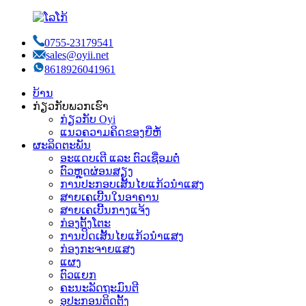
0755-23179541
sales@oyii.net
8618926041961
ບ້ານ
ກ່ຽວກັບພວກເຮົາ
ກ່ຽວກັບ Oyi
ແນວຄວາມຄິດຂອງຍີ່ຫໍ້
ຜະລິດຕະພັນ
ອະແດບເຕີ ແລະ ຕົວເຊື່ອມຕໍ່
ຕົວຫຼຸດຜ່ອນສຽງ
ການປະກອບເສັ້ນໄຍແກ້ວນຳແສງ
ສາຍເຄເບີ້ນໃນອາຄານ
ສາຍເຄເບີ້ນກາງແຈ້ງ
ກ່ອງຕັ້ງໂຕະ
ການປິດເສັ້ນໄຍແກ້ວນຳແສງ
ກ່ອງກະຈາຍແສງ
ແຜງ
ຕົວແຍກ
ຄະນະລັດຖະມົນຕີ
ອຸປະກອນຕິດຕັ້ງ