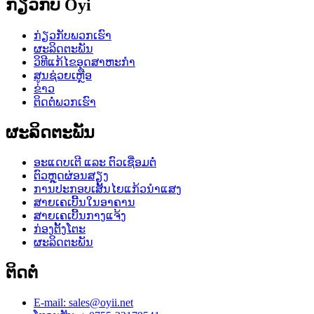
ກ່ຽວກັບ Oyi
ກ່ຽວກັບພວກເຮົາ
ຜະລິດຕະພັນ
ວິທີແກ້ໄຂອຸດສາຫະກໍາ
ສູນຊ່ວຍເຫຼືອ
ຂ່າວ
ຕິດຕໍ່ພວກເຮົາ
ຜະລິດຕະພັນ
ອະແດບເຕີ ແລະ ຕົວເຊື່ອມຕໍ່
ຕົວຫຼຸດຜ່ອນສຽງ
ການປະກອບເສັ້ນໄຍແກ້ວນຳແສງ
ສາຍເຄເບີ້ນໃນອາຄານ
ສາຍເຄເບີ້ນກາງແຈ້ງ
ກ່ອງຕັ້ງໂຕະ
ຜະລິດຕະພັນ
ຕິດຕໍ່
E-mail: sales@oyii.net