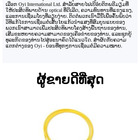
ເລືອກ Oyi International Ltd. ສຳລັບສາຍໄຟເບີອໍບຕິກພຣີມຽມທີ່
ໃຫ້ປະສິດທິພາບດ້ານ optical ທີ່ດີເລີດ, ຄວາມທົນທານທີ່ແຂງແຮງ,
ແລະການເຊື່ອມໂຍງທີ່ລຽບງ່າຍ. ຕິດຕໍ່ພວກເຮົາມື້ນີ້ເພື່ອຄົ້ນພົບວ່າ
ວິທີແກ້ໄຂການເຊື່ອມຕໍ່ເສັ້ນໄຍແກ້ວນຳແສງທີ່ສົມບູນແບບຂອງ
ພວກເຮົາສາມາດເພີ່ມປະສິດທິພາບໂຄງສ້າງພື້ນຖານຂອງທ່ານ,
ເສີມຂະຫຍາຍຄວາມສາມາດຂອງເຄືອຂ່າຍຂອງທ່ານ, ແລະຊຸກຍູ້
ທຸລະກິດຂອງທ່ານໄປສູ່ອະນາຄົດໄດ້ແນວໃດ. ສຳຜັດກັບຄວາມ
ແຕກຕ່າງຂອງ Oyi - ບ່ອນທີ່ທຸກໆການເຊື່ອມຕໍ່ມີຄວາມໝາຍ.
ຜູ້ຂາຍດີທີ່ສຸດ