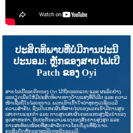
ປະສິດທິພາບທີ່ບໍ່ມີການປະນີ
ປະນອມ: ຫຼັກຂອງສາຍໄຟເບີ
Patch ຂອງ Oyi
ສາຍໄຟເບີ້ອອບຕິກຂອງ Oyi ໄດ້ຖືກອອກແບບ ແລະ ຜະລິດຢ່າງ
ລະອຽດເພື່ອໃຫ້ມີປະສິດທິພາບທາງດ້ານແສງທີ່ດີເລີດ ແລະ ຄວາມ
ໜ້າເຊື່ອຖືໃນໄລຍະຍາວ. ພວກເຮົາເຂົ້າໃຈວ່າທຸກໆເດຊີເບວມີ
ຄວາມສຳຄັນ, ຊຶ່ງເປັນເຫດຜົນທີ່ສາຍໄຟຂອງພວກເຮົາມີການສູນ
ເສຍການແຊກຕໍ່າ ແລະ ການສູນເສຍຜົນຕອບແທນສູງຊັ້ນນຳຂອງ
ອຸດສາຫະກຳ, ຮັບປະກັນຄວາມແຮງຂອງສັນຍານສູງສຸດ ແລະ
ການສະທ້ອນໜ້ອຍທີ່ສຸດສຳລັບການໂອນຂໍ້ມູນທີ່ຊັດເຈນ.
ຄຸນສົມບັດຫຼັກຂອງຜະລິດຕະພັນລວມມີ: