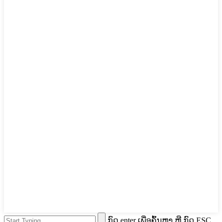
ກົດ enter ເພື່ອຄົ້ນຫາ ຫຼື ກົດ ESC