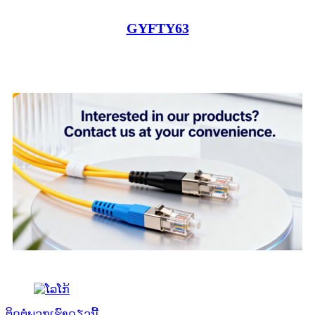
GYFTY63
ຕິດຕໍ່ພວກເຮົາດຽວນີ້