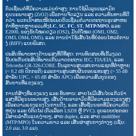
ຕົວເຊື່ອມຕໍ່ທີ່ມີຄວາມແມ່ນຍໍາສູງ: ການໃຊ້ຟິວລູນເຊລາມິກ
ຄຸນນະພາບສູງ (ZrO2) ເພື່ອການຈັດລຽນ ແລະ ຄວາມທົນທານທີ່ດີ
ກວ່າ. ພວກເຮົາສະເໜີປະເພດຕົວເຊື່ອມຕໍ່ມາດຕະຖານອຸດສາຫະ
ກໍາທີ່ຫຼາກຫຼາຍລວມທັງ
LC
,
SC
,
FC
,
ST
,
MTP/MPO
, ແລະ
E2000, ຮອງຮັບໂໝດດຽວ (OS2), ມັນຕິໂໝດ (OM1, OM2,
OM3, OM4, OM5), ແລະ ການນຳໃຊ້ເສັ້ນໄຍທີ່ບໍ່ອ່ອນໄຫວຕໍ່ການ
ງໍ (BIFF) ແບບພິເສດ.
ປະສິດທິພາບທາງດ້ານແສງທີ່ດີທີ່ສຸດ: ການທົດສອບທີ່ເຂັ້ມງວດ
ຮັບປະກັນປະສິດທິພາບເກີນມາດຕະຖານ IEC, TIA/EIA, ແລະ
Telcordia GR-326-CORE. ບັນລຸການສູນເສຍການແຊກທີ່ຕໍ່າຫຼາຍ
(< 0.2 dB ປົກກະຕິ) ແລະການສູນເສຍຜົນຕອບແທນສູງ (> 55 dB
ສຳລັບ UPC, > 65 dB ສຳລັບ APC) ເພື່ອຄວາມສົມບູນຂອງ
ສັນຍານທີ່ແຂງແຮງ.
ການກໍ່ສ້າງທີ່ແຂງແຮງ ແລະ ທົນທານ: ສາຍໄຟມີເສັ້ນໄຍແກ້ວນຳ
ແສງທີ່ມີຄຸນນະພາບສູງ, ເສັ້ນດ້າຍອາຣາມິດທີ່ມີຄວາມແຂງແຮງສູງ
ເພື່ອຄວາມແຂງແຮງໃນການດຶງ, ແລະ ເສື້ອຊັ້ນນອກທີ່ມີຄວາມຍືດ
ຫຍຸ່ນ ແລະ ບໍ່ຕິດໄຟ (ຕົວເລືອກ LSZH ຫຼື PVC). ຮູບແບບປະກອບ
ມີສາຍລຳຕົ້ນແບບງ່າຍໆ, ສາຍ duplex, ແລະ ສາຍ multifiber
(MTP/MPO) ໃນຄວາມຍາວ ແລະ ເສັ້ນຜ່າສູນກາງຕ່າງໆ (ເຊັ່ນ:
2.0 ມມ, 3.0 ມມ).