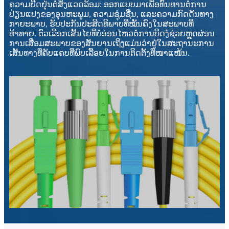
ຄວາມຢືດຢຸ່ນຕໍ່ສິ່ງແວດລ້ອມ: ອອກແບບມາເພື່ອທົນທານຕໍ່ການ
ປ່ຽນແປງຂອງອຸນຫະພູມ, ຄວາມຊຸ່ມຊື່ນ, ແລະຄວາມກົດດັນທາງ
ກາຍະພາບ, ຮັບປະກັນປະສິດທິພາບທີ່ໝັ້ນຄົງໃນສະພາບທີ່
ທ້າທາຍ. ຕົວເລືອກເສັ້ນໄຍທີ່ບໍ່ອ່ອນໄຫວຕໍ່ການບິດງໍຊ່ວຍຫຼຸດຜ່ອນ
ການເສື່ອມສະພາບຂອງສັນຍານເຖິງແມ່ນວ່າຢູ່ໃນສະຖານະການ
ເສັ້ນທາງທີ່ຄັບແຄບທີ່ພົບເລື້ອຍໃນການຕິດຕັ້ງທີ່ໜາແໜ້ນ.