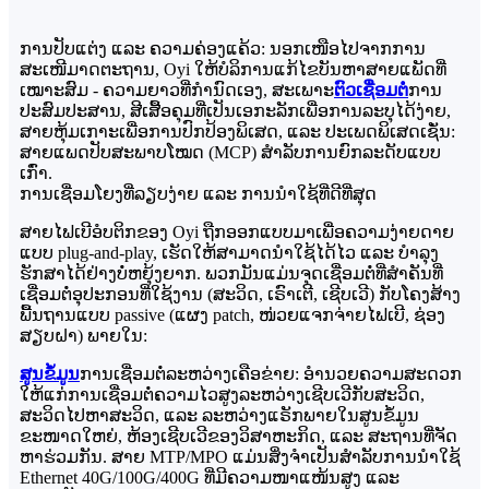
ການປັບແຕ່ງ ແລະ ຄວາມຄ່ອງແຄ້ວ: ນອກເໜືອໄປຈາກການ
ສະເໜີມາດຕະຖານ, Oyi ໃຫ້ບໍລິການແກ້ໄຂບັນຫາສາຍແພັດທີ່
ເໝາະສົມ - ຄວາມຍາວທີ່ກຳນົດເອງ, ສະເພາະ
ຕົວເຊື່ອມຕໍ່
ການ
ປະສົມປະສານ, ສີເສື້ອຄຸມທີ່ເປັນເອກະລັກເພື່ອການລະບຸໄດ້ງ່າຍ,
ສາຍຫຸ້ມເກາະເພື່ອການປົກປ້ອງພິເສດ, ແລະ ປະເພດພິເສດເຊັ່ນ:
ສາຍແພດປັບສະພາບໂໝດ (MCP) ສຳລັບການຍົກລະດັບແບບ
ເກົ່າ.
ການເຊື່ອມໂຍງທີ່ລຽບງ່າຍ ແລະ ການນຳໃຊ້ທີ່ດີທີ່ສຸດ
ສາຍໄຟເບີອໍບຕິກຂອງ Oyi ຖືກອອກແບບມາເພື່ອຄວາມງ່າຍດາຍ
ແບບ plug-and-play, ເຮັດໃຫ້ສາມາດນຳໃຊ້ໄດ້ໄວ ແລະ ບຳລຸງ
ຮັກສາໄດ້ຢ່າງບໍ່ຫຍຸ້ງຍາກ. ພວກມັນແມ່ນຈຸດເຊື່ອມຕໍ່ທີ່ສຳຄັນທີ່
ເຊື່ອມຕໍ່ອຸປະກອນທີ່ໃຊ້ງານ (ສະວິດ, ເຣົາເຕີ, ເຊີບເວີ) ກັບໂຄງສ້າງ
ພື້ນຖານແບບ passive (ແຜງ patch, ໜ່ວຍແຈກຈ່າຍໄຟເບີ, ຊ່ອງ
ສຽບຝາ) ພາຍໃນ:
ສູນຂໍ້ມູນ
ການເຊື່ອມຕໍ່ລະຫວ່າງເຄືອຂ່າຍ: ອຳນວຍຄວາມສະດວກ
ໃຫ້ແກ່ການເຊື່ອມຕໍ່ຄວາມໄວສູງລະຫວ່າງເຊີບເວີກັບສະວິດ,
ສະວິດໄປຫາສະວິດ, ແລະ ລະຫວ່າງແຣັກພາຍໃນສູນຂໍ້ມູນ
ຂະໜາດໃຫຍ່, ຫ້ອງເຊີບເວີຂອງວິສາຫະກິດ, ແລະ ສະຖານທີ່ຈັດ
ຫາຮ່ວມກັນ. ສາຍ MTP/MPO ແມ່ນສິ່ງຈຳເປັນສຳລັບການນຳໃຊ້
Ethernet 40G/100G/400G ທີ່ມີຄວາມໜາແໜ້ນສູງ ແລະ