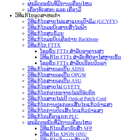
ຜະລິດຕະພັນທີ່ມີການເຄື່ອນໄຫວ
ເຄື່ອງທົດສອບ ແລະ ເຄື່ອງມື
ວິທີແກ້ໄຂອຸດສາຫະກໍາ
ວິທີແກ້ໄຂສາຍໄຟແສງແບບເປົ່າລົມ (GCYFY)
ວິທີແກ້ໄຂລະບົບສາຍສົ່ງໄຟຟ້າ
ວິທີແກ້ໄຂສູນຂໍ້ມູນ
ວິທີແກ້ໄຂລະບົບເຄືອຂ່າຍ Backbone
ວິທີແກ້ໄຂ FTTX
ໂຊລູຊັ່ນ FTTx ສຳລັບອາຄານສູງ
ວິທີແກ້ໄຂ FTTx ສຳລັບທີ່ຢູ່ອາໄສຫຼາຍຊັ້ນ
ໂຊລູຊັ່ນ FTTx ສຳລັບເຮືອນວິນລາ
ວິທີແກ້ໄຂສາຍເຄເບີ້ນ ADSS
ວິທີແກ້ໄຂສາຍເຄເບີ້ນ OPGW
ວິທີແກ້ໄຂສາຍເຄເບີ້ນ ASU
ວິທີແກ້ໄຂສາຍໄຟ GYFTY
ວິທີແກ້ໄຂກ່ອງກະຈາຍໄຟເບີອໍບຕິກ
ວິທີແກ້ໄຂສາຍໄຟເບີ Optical Patch Cord
ວິທີແກ້ໄຂການປະກອບເສັ້ນໄຍແກ້ວນຳແສງ
ວິທີແກ້ໄຂການປິດເສັ້ນໄຍແກ້ວນຳແສງ
ວິທີແກ້ໄຂເຄື່ອງແຍກ PLC
ຜະລິດຕະພັນທີ່ມີການເຄື່ອນໄຫວ
ວິທີແກ້ໄຂເຄື່ອງຮັບສົ່ງ SFP
ວິທີແກ້ໄຂ XPON ONU