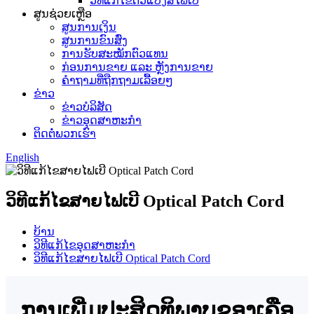
ວິທີແກ້ໄຂຕົວແປງສື່ໄຟເບີ
ສູນຊ່ວຍເຫຼືອ
ສູນການເງິນ
ສູນການຂົນສົ່ງ
ການຮັບສະໝັກຕົວແທນ
ກ່ອນການຂາຍ ແລະ ຫຼັງການຂາຍ
ຄຳຖາມທີ່ຖືກຖາມເລື້ອຍໆ
ຂ່າວ
ຂ່າວບໍລິສັດ
ຂ່າວອຸດສາຫະກຳ
ຕິດຕໍ່ພວກເຮົາ
English
ວິທີແກ້ໄຂສາຍໄຟເບີ Optical Patch Cord
ບ້ານ
ວິທີແກ້ໄຂອຸດສາຫະກໍາ
ວິທີແກ້ໄຂສາຍໄຟເບີ Optical Patch Cord
ການເພີ່ມປະສິດທິພາບຂອງເຄືອ