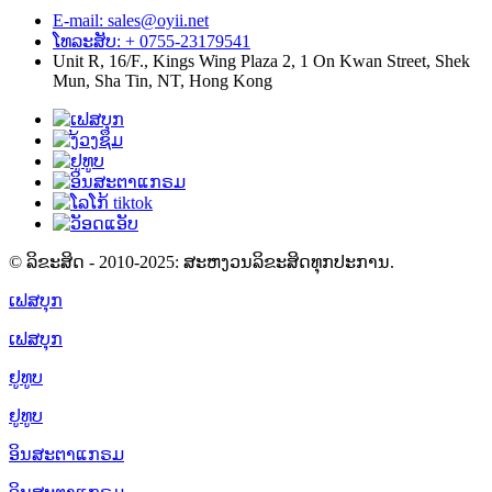
E-mail: sales@oyii.net
ໂທລະສັບ: + 0755-23179541
Unit R, 16/F., Kings Wing Plaza 2, 1 On Kwan Street, Shek
Mun, Sha Tin, NT, Hong Kong
© ລິຂະສິດ - 2010-2025: ສະຫງວນລິຂະສິດທຸກປະການ.
ເຟສບຸກ
ເຟສບຸກ
ຢູທູບ
ຢູທູບ
ອິນສະຕາແກຣມ