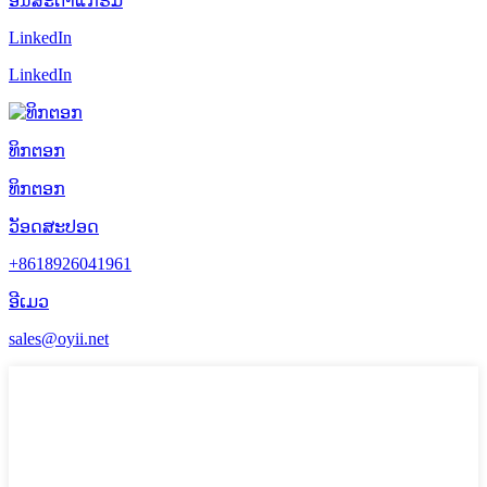
ອິນສະຕາແກຣມ
LinkedIn
LinkedIn
ທິກຕອກ
ທິກຕອກ
ວັອດສະປອດ
+8618926041961
ອີເມວ
sales@oyii.net