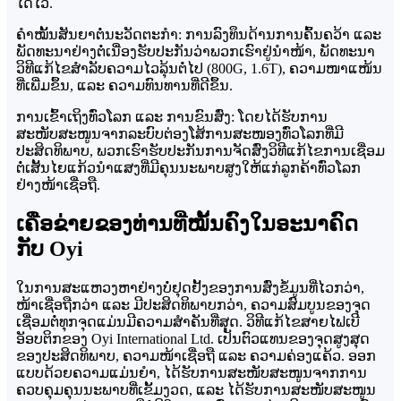
ໄດ້ໄວ.
ຄຳໝັ້ນສັນຍາຕໍ່ນະວັດຕະກຳ: ການລົງທຶນດ້ານການຄົ້ນຄວ້າ ແລະ
ພັດທະນາຢ່າງຕໍ່ເນື່ອງຮັບປະກັນວ່າພວກເຮົາຢູ່ນຳໜ້າ, ພັດທະນາ
ວິທີແກ້ໄຂສຳລັບຄວາມໄວລຸ້ນຕໍ່ໄປ (800G, 1.6T), ຄວາມໜາແໜ້ນ
ທີ່ເພີ່ມຂຶ້ນ, ແລະ ຄວາມທົນທານທີ່ດີຂຶ້ນ.
ການເຂົ້າເຖິງທົ່ວໂລກ ແລະ ການຂົນສົ່ງ: ໂດຍໄດ້ຮັບການ
ສະໜັບສະໜູນຈາກລະບົບຕ່ອງໂສ້ການສະໜອງທົ່ວໂລກທີ່ມີ
ປະສິດທິພາບ, ພວກເຮົາຮັບປະກັນການຈັດສົ່ງວິທີແກ້ໄຂການເຊື່ອມ
ຕໍ່ເສັ້ນໄຍແກ້ວນຳແສງທີ່ມີຄຸນນະພາບສູງໃຫ້ແກ່ລູກຄ້າທົ່ວໂລກ
ຢ່າງໜ້າເຊື່ອຖື.
ເຄືອຂ່າຍຂອງທ່ານທີ່ໝັ້ນຄົງໃນອະນາຄົດ
ກັບ Oyi
ໃນການສະແຫວງຫາຢ່າງບໍ່ຢຸດຢັ້ງຂອງການສົ່ງຂໍ້ມູນທີ່ໄວກວ່າ,
ໜ້າເຊື່ອຖືກວ່າ ແລະ ມີປະສິດທິພາບກວ່າ, ຄວາມສົມບູນຂອງຈຸດ
ເຊື່ອມຕໍ່ທຸກຈຸດແມ່ນມີຄວາມສຳຄັນທີ່ສຸດ. ວິທີແກ້ໄຂສາຍໄຟເບີ
ອັອບຕິກຂອງ Oyi International Ltd. ເປັນຕົວແທນຂອງຈຸດສູງສຸດ
ຂອງປະສິດທິພາບ, ຄວາມໜ້າເຊື່ອຖື ແລະ ຄວາມຄ່ອງແຄ້ວ. ອອກ
ແບບດ້ວຍຄວາມແມ່ນຍຳ, ໄດ້ຮັບການສະໜັບສະໜູນຈາກການ
ຄວບຄຸມຄຸນນະພາບທີ່ເຂັ້ມງວດ, ແລະ ໄດ້ຮັບການສະໜັບສະໜູນ