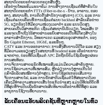
ສະຖາປັດຕະຍະກຳແບບກະດູກສັນຫຼັງ.
ເຄືອຂ່າຍໂທລະຄົມມະນາຄົມ: ການສ້າງການເຊື່ອມຕໍ່ທີ່ສຳຄັນໃນ
ສະຖາປັດຕະຍະກຳ FTTx (Fiber-to-the-x - ບ້ານ, ອາຄານ, ຂອບ
ທາງ, ສະຖານທີ່), ການຕິດຕັ້ງສຳນັກງານສູນກາງ (CO), ແລະ ການ
ເຊື່ອມຕໍ່ແບບເຄື່ອນທີ່/ການເຊື່ອມຕໍ່ແບບ backhaul ສຳລັບເຄືອຂ່າຍ
5G, ຮຽກຮ້ອງໃຫ້ມີຄວາມໜ່ວງເວລາຕ່ຳ ແລະ ແບນວິດສູງ.
ສາຍເຄເບີ້ນວິສາຫະກິດ: ເຊື່ອມຕໍ່ສະຖານີເຮັດວຽກ, ໂທລະສັບ IP
ແລະຈຸດເຂົ້າເຖິງໄຮ້ສາຍຜ່ານລະບົບສາຍເຄເບີ້ນທີ່ມີໂຄງສ້າງໃນ
ອາຄານສຳນັກງານ, ວິທະຍາເຂດ ແລະສວນອຸດສາຫະກຳ, ຮອງ
ຮັບ Gigabit Ethernet, 10GbE, ແລະອື່ນໆ.
CATV ແລະ ການອອກອາກາດ: ການສົ່ງສັນຍານວິດີໂອ ແລະ ສຽງ
ທີ່ມີຄວາມລະອຽດສູງໃນສະຖານທີ່ headend ແລະ ເຄືອຂ່າຍການ
ແຈກຢາຍ, ບ່ອນທີ່ຕົວເຊື່ອມຕໍ່ APC ມັກຖືກນິຍົມໃຊ້ເພື່ອຫຼຸດຜ່ອນ
ການສະທ້ອນ.
ການຈັດການສາຍແພັດທີ່ເໝາະສົມແມ່ນມີຄວາມສຳຄັນຫຼາຍ.
ການໃຊ້ຄວາມຍາວທີ່ເໝາະສົມ, ຫຼີກລ່ຽງການງໍຫຼາຍເກີນໄປ
(ເຄົາລົບລັດສະໝີການງໍຕໍ່າສຸດ), ການໃຊ້ອຸປະກອນເສີມການ
ຈັດການສາຍໄຟ, ແລະ ການຮັກສາຕົວເຊື່ອມຕໍ່ໃຫ້ສະອາດດ້ວຍ
ເຄື່ອງມືທຳຄວາມສະອາດເສັ້ນໄຍແກ້ວນຳແສງ ແມ່ນວິທີປະຕິບັດທີ່
ດີທີ່ສຸດທີ່ຈຳເປັນເພື່ອຮັກສາປະສິດທິພາບເຄືອຂ່າຍທີ່ດີທີ່ສຸດ ແລະ
ອາຍຸການໃຊ້ງານທີ່ຍາວນານ.
ຂັບເຄື່ອນແອັບພລິເຄຊັນທີ່ຫຼາກຫຼາຍໃນທົ່ວ