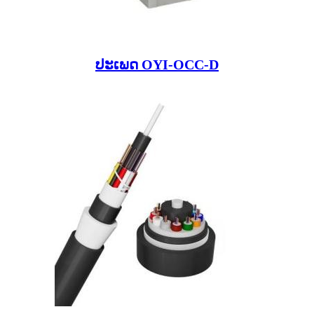
ປະເພດ OYI-OCC-D