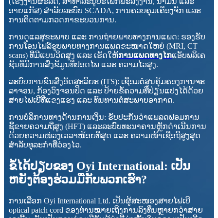
(ໂຮງງານຜະລິດ, ສາທາລະນູປະໂພກພະລັງງານ, ນ້ຳມັນ ແລະ
ອາຍແກັສ) ສຳລັບລະບົບ SCADA, ການຄວບຄຸມເຄື່ອງຈັກ ແລະ
ການຕິດຕາມກວດກາຂະບວນການ.
ການດູແລສຸຂະພາບ ແລະ ການຖ່າຍພາບທາງການແພດ: ຮອງຮັບ
ການໂອນໄຟລ໌ຮູບພາບທາງການແພດຂະໜາດໃຫຍ່ (MRI, CT
scans) ທີ່ມີແບນວິດສູງ ແລະ ເຮັດໃຫ້
ການແພດທາງໄກ
ແອັບພລິເຄ
ຊັນທີ່ມີການສົ່ງຂໍ້ມູນທີ່ປອດໄພ ແລະ ຄວາມໄວສູງ.
ລະບົບການຂົນສົ່ງອັດສະລິຍະ (ITS): ເຊື່ອມຕໍ່ສູນຄຸ້ມຄອງການຈະ
ລາຈອນ, ກ້ອງວົງຈອນປິດ ແລະ ປ້າຍຂໍ້ຄວາມທີ່ປ່ຽນແປງໄດ້ດ້ວຍ
ສາຍໄຟເບີທີ່ແຂງແຮງ ແລະ ທົນທານຕໍ່ສະພາບອາກາດ.
ການບໍລິການທາງດ້ານການເງິນ: ຮັບປະກັນວ່າແພລດຟອມການ
ຊື້ຂາຍຄວາມຖີ່ສູງ (HFT) ແລະລະບົບທະນາຄານຫຼັກດຳເນີນການ
ດ້ວຍຄວາມໜ່ວງເວລາໜ້ອຍທີ່ສຸດ ແລະ ຄວາມໜ້າເຊື່ອຖືສູງສຸດ
ສຳລັບທຸລະກຳທີ່ວ່ອງໄວ.
ຂໍ້ໄດ້ປຽບຂອງ Oyi International: ເປັນ
ຫຍັງຕ້ອງຮ່ວມມືກັບພວກເຮົາ?
ການເລືອກ Oyi International Ltd. ເປັນຜູ້ສະໜອງສາຍໄຟເບີ
optical patch cord ຂອງທ່ານໝາຍເຖິງການລົງທຶນຫຼາຍກວ່າສາຍ