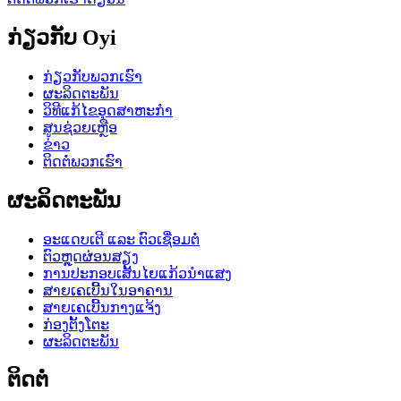
ກ່ຽວກັບ Oyi
ກ່ຽວກັບພວກເຮົາ
ຜະລິດຕະພັນ
ວິທີແກ້ໄຂອຸດສາຫະກໍາ
ສູນຊ່ວຍເຫຼືອ
ຂ່າວ
ຕິດຕໍ່ພວກເຮົາ
ຜະລິດຕະພັນ
ອະແດບເຕີ ແລະ ຕົວເຊື່ອມຕໍ່
ຕົວຫຼຸດຜ່ອນສຽງ
ການປະກອບເສັ້ນໄຍແກ້ວນຳແສງ
ສາຍເຄເບີ້ນໃນອາຄານ
ສາຍເຄເບີ້ນກາງແຈ້ງ
ກ່ອງຕັ້ງໂຕະ
ຜະລິດຕະພັນ
ຕິດຕໍ່