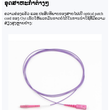
ອຸດສາຫະກໍາຕ່າງໆ
ຄວາມຄ່ອງແຄ້ວ ແລະ ປະສິດທິພາບຂອງສາຍໄຟເບີ optical patch
cord ຂອງ Oyi ເຮັດໃຫ້ພວກມັນຂາດບໍ່ໄດ້ໃນການນຳໃຊ້ທີ່ມີຄວາມ
ສ່ຽງສູງຫຼາຍຢ່າງ: