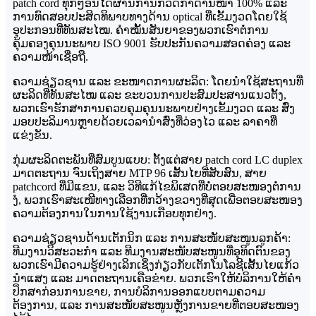
patch cord ທຸກໆອັນໄດ້ຜ່ານການກວດກາດ້ານໜ້າ 100% ແລະ
ການທົດສອບປະສິດທິພາບທາງດ້ານ optical ທີ່ເຂັ້ມງວດໂດຍໃຊ້
ອຸປະກອນທີ່ທັນສະໄໝ. ຄຳໝັ້ນສັນຍາຂອງພວກເຮົາຕໍ່ການ
ຄຸ້ມຄອງຄຸນນະພາບ ISO 9001 ຮັບປະກັນຄວາມສອດຄ່ອງ ແລະ
ຄວາມໜ້າເຊື່ອຖື.
ຄວາມຊ່ຽວຊານ ແລະ ຂະໜາດການຜະລິດ: ໂດຍນຳໃຊ້ສະຖານທີ່
ຜະລິດທີ່ທັນສະໄໝ ແລະ ຂະບວນການປະສົມປະສານແນວຕັ້ງ,
ພວກເຮົາຮັກສາການຄວບຄຸມຄຸນນະພາບຢ່າງເຂັ້ມງວດ ແລະ ສົ່ງ
ມອບປະລິມານຫຼາຍດ້ວຍເວລານຳສົ່ງທີ່ວ່ອງໄວ ແລະ ລາຄາທີ່
ແຂ່ງຂັນ.
ກຸ່ມຜະລິດຕະພັນທີ່ສົມບູນແບບ: ຕັ້ງແຕ່ສາຍ patch cord LC duplex
ມາດຕະຖານ ຈົນເຖິງສາຍ MTP 96 ເສັ້ນໄຍທີ່ສັບສົນ, ສາຍ
patchcord ທີ່ມີແຂນ, ແລະ ວິທີແກ້ໄຂພິເສດທີ່ບໍ່ຕອບສະໜອງຕໍ່ການ
ງໍ, ພວກເຮົາສະເໜີທາງເລືອກທີ່ກວ້າງຂວາງທີ່ສຸດເພື່ອຕອບສະໜອງ
ຄວາມຕ້ອງການໃນການໃຊ້ງານເກືອບທຸກຢ່າງ.
ຄວາມຊ່ຽວຊານດ້ານເຕັກນິກ ແລະ ການສະໜັບສະໜູນລູກຄ້າ:
ທີມງານວິສະວະກຳ ແລະ ທີມງານສະໜັບສະໜູນທີ່ອຸທິດຕົນຂອງ
ພວກເຮົາມີຄວາມຮູ້ຢ່າງເລິກເຊິ່ງກ່ຽວກັບເຕັກໂນໂລຊີເສັ້ນໄຍແກ້ວ
ນຳແສງ ແລະ ມາດຕະຖານເຄືອຂ່າຍ. ພວກເຮົາໃຫ້ບໍລິການໃຫ້ຄຳ
ປຶກສາກ່ອນການຂາຍ, ການບໍລິການອອກແບບຕາມຄວາມ
ຕ້ອງການ, ແລະ ການສະໜັບສະໜູນຫຼັງການຂາຍທີ່ຕອບສະໜອງ