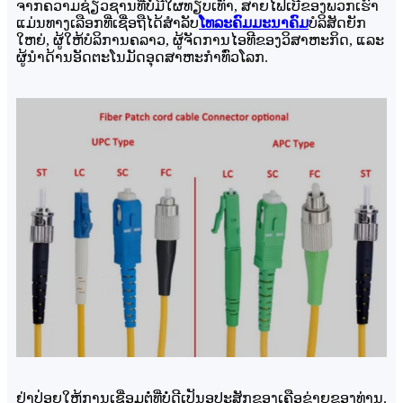
ຈາກຄວາມຊ່ຽວຊານທີ່ບໍ່ມີໃຜທຽບເທົ່າ, ສາຍໄຟເບີຂອງພວກເຮົາ
ແມ່ນທາງເລືອກທີ່ເຊື່ອຖືໄດ້ສຳລັບ
ໂທລະຄົມມະນາຄົມ
ບໍລິສັດຍັກ
ໃຫຍ່, ຜູ້ໃຫ້ບໍລິການຄລາວ, ຜູ້ຈັດການໄອທີຂອງວິສາຫະກິດ, ແລະ
ຜູ້ນຳດ້ານອັດຕະໂນມັດອຸດສາຫະກຳທົ່ວໂລກ.
ຢ່າປ່ອຍໃຫ້ການເຊື່ອມຕໍ່ທີ່ບໍ່ດີເປັນອຸປະສັກຂອງເຄືອຂ່າຍຂອງທ່ານ.