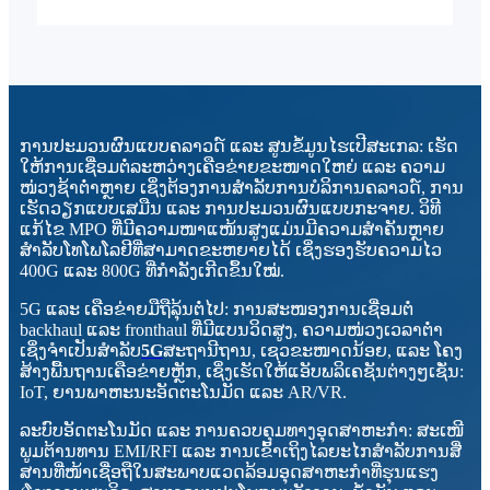
ການປະມວນຜົນແບບຄລາວດ໌ ແລະ ສູນຂໍ້ມູນໄຮເປີສະເກລ: ເຮັດ
ໃຫ້ການເຊື່ອມຕໍ່ລະຫວ່າງເຄືອຂ່າຍຂະໜາດໃຫຍ່ ແລະ ຄວາມ
ໜ່ວງຊ້າຕ່ຳຫຼາຍ ເຊິ່ງຕ້ອງການສຳລັບການບໍລິການຄລາວດ໌, ການ
ເຮັດວຽກແບບເສມືນ ແລະ ການປະມວນຜົນແບບກະຈາຍ. ວິທີ
ແກ້ໄຂ MPO ທີ່ມີຄວາມໜາແໜ້ນສູງແມ່ນມີຄວາມສຳຄັນຫຼາຍ
ສຳລັບໂທໂພໂລຢີທີ່ສາມາດຂະຫຍາຍໄດ້ ເຊິ່ງຮອງຮັບຄວາມໄວ
400G ແລະ 800G ທີ່ກຳລັງເກີດຂຶ້ນໃໝ່.
5G ແລະ ເຄືອຂ່າຍມືຖືລຸ້ນຕໍ່ໄປ: ການສະໜອງການເຊື່ອມຕໍ່
backhaul ແລະ fronthaul ທີ່ມີແບນວິດສູງ, ຄວາມໜ່ວງເວລາຕ່ຳ
ເຊິ່ງຈຳເປັນສຳລັບ
5G
ສະຖານີຖານ, ເຊວຂະໜາດນ້ອຍ, ແລະ ໂຄງ
ສ້າງພື້ນຖານເຄືອຂ່າຍຫຼັກ, ເຊິ່ງເຮັດໃຫ້ແອັບພລິເຄຊັນຕ່າງໆເຊັ່ນ:
IoT, ຍານພາຫະນະອັດຕະໂນມັດ ແລະ AR/VR.
ລະບົບອັດຕະໂນມັດ ແລະ ການຄວບຄຸມທາງອຸດສາຫະກຳ: ສະເໜີ
ພູມຕ້ານທານ EMI/RFI ແລະ ການເຂົ້າເຖິງໄລຍະໄກສຳລັບການສື່
ສານທີ່ໜ້າເຊື່ອຖືໃນສະພາບແວດລ້ອມອຸດສາຫະກຳທີ່ຮຸນແຮງ