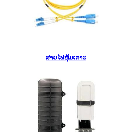
ສາຍໄຟຫຸ້ມເກາະ