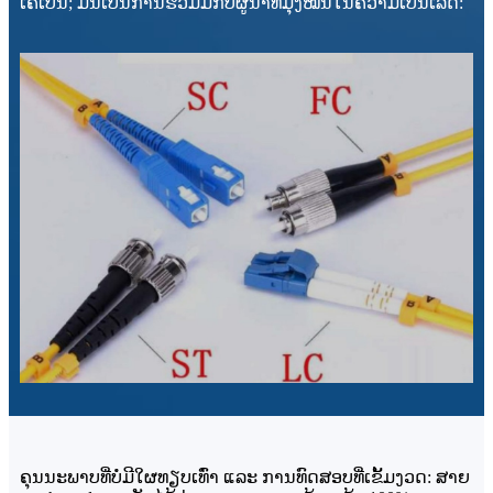
ເຄເບີ້ນ; ມັນເປັນການຮ່ວມມືກັບຜູ້ນໍາທີ່ມຸ່ງໝັ້ນໃນຄວາມເປັນເລີດ:
ຄຸນນະພາບທີ່ບໍ່ມີໃຜທຽບເທົ່າ ແລະ ການທົດສອບທີ່ເຂັ້ມງວດ: ສາຍ