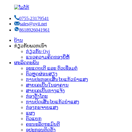
0755-23179541
sales@oyii.net
8618926041961
ບ້ານ
ກ່ຽວກັບພວກເຮົາ
ກ່ຽວກັບ Oyi
ແນວຄວາມຄິດຂອງຍີ່ຫໍ້
ຜະລິດຕະພັນ
ອະແດບເຕີ ແລະ ຕົວເຊື່ອມຕໍ່
ຕົວຫຼຸດຜ່ອນສຽງ
ການປະກອບເສັ້ນໄຍແກ້ວນຳແສງ
ສາຍເຄເບີ້ນໃນອາຄານ
ສາຍເຄເບີ້ນກາງແຈ້ງ
ກ່ອງຕັ້ງໂຕະ
ການປິດເສັ້ນໄຍແກ້ວນຳແສງ
ກ່ອງກະຈາຍແສງ
ແຜງ
ຕົວແຍກ
ຄະນະລັດຖະມົນຕີ
ອຸປະກອນຕິດຕັ້ງ