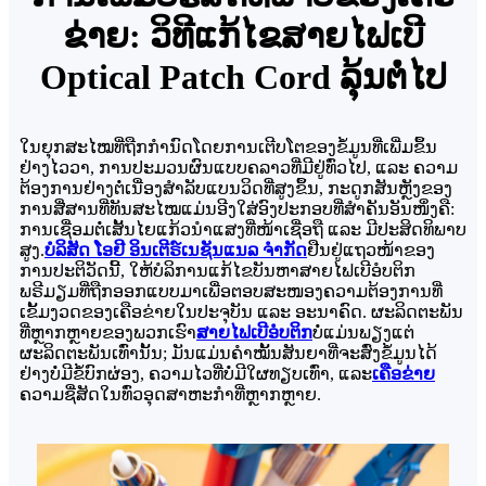
ຂ່າຍ: ວິທີແກ້ໄຂສາຍໄຟເບີ
Optical Patch Cord ລຸ້ນຕໍ່ໄປ
ໃນຍຸກສະໄໝທີ່ຖືກກຳນົດໂດຍການເຕີບໂຕຂອງຂໍ້ມູນທີ່ເພີ່ມຂຶ້ນ
ຢ່າງໄວວາ, ການປະມວນຜົນແບບຄລາວທີ່ມີຢູ່ທົ່ວໄປ, ແລະ ຄວາມ
ຕ້ອງການຢ່າງຕໍ່ເນື່ອງສຳລັບແບນວິດທີ່ສູງຂຶ້ນ, ກະດູກສັນຫຼັງຂອງ
ການສື່ສານທີ່ທັນສະໄໝແມ່ນອີງໃສ່ອົງປະກອບທີ່ສຳຄັນອັນໜຶ່ງຄື:
ການເຊື່ອມຕໍ່ເສັ້ນໄຍແກ້ວນຳແສງທີ່ໜ້າເຊື່ອຖື ແລະ ມີປະສິດທິພາບ
ສູງ.
ບໍລິສັດ ໂອຢີ ອິນເຕີຣ໌ເນຊັນແນລ ຈຳກັດ
ຢືນຢູ່ແຖວໜ້າຂອງ
ການປະຕິວັດນີ້, ໃຫ້ບໍລິການແກ້ໄຂບັນຫາສາຍໄຟເບີອໍບຕິກ
ພຣີມຽມທີ່ຖືກອອກແບບມາເພື່ອຕອບສະໜອງຄວາມຕ້ອງການທີ່
ເຂັ້ມງວດຂອງເຄືອຂ່າຍໃນປະຈຸບັນ ແລະ ອະນາຄົດ. ຜະລິດຕະພັນ
ທີ່ຫຼາກຫຼາຍຂອງພວກເຮົາ
ສາຍໄຟເບີອໍບຕິກ
ບໍ່ແມ່ນພຽງແຕ່
ຜະລິດຕະພັນເທົ່ານັ້ນ; ມັນແມ່ນຄຳໝັ້ນສັນຍາທີ່ຈະສົ່ງຂໍ້ມູນໄດ້
ຢ່າງບໍ່ມີຂໍ້ບົກຜ່ອງ, ຄວາມໄວທີ່ບໍ່ມີໃຜທຽບເທົ່າ, ແລະ
ເຄືອຂ່າຍ
ຄວາມຊື່ສັດໃນທົ່ວອຸດສາຫະກໍາທີ່ຫຼາກຫຼາຍ.