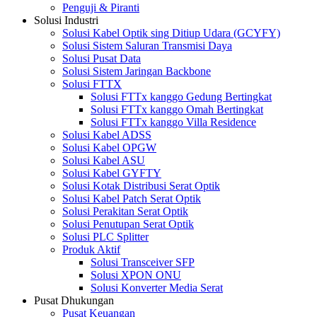
Penguji & Piranti
Solusi Industri
Solusi Kabel Optik sing Ditiup Udara (GCYFY)
Solusi Sistem Saluran Transmisi Daya
Solusi Pusat Data
Solusi Sistem Jaringan Backbone
Solusi FTTX
Solusi FTTx kanggo Gedung Bertingkat
Solusi FTTx kanggo Omah Bertingkat
Solusi FTTx kanggo Villa Residence
Solusi Kabel ADSS
Solusi Kabel OPGW
Solusi Kabel ASU
Solusi Kabel GYFTY
Solusi Kotak Distribusi Serat Optik
Solusi Kabel Patch Serat Optik
Solusi Perakitan Serat Optik
Solusi Penutupan Serat Optik
Solusi PLC Splitter
Produk Aktif
Solusi Transceiver SFP
Solusi XPON ONU
Solusi Konverter Media Serat
Pusat Dhukungan
Pusat Keuangan