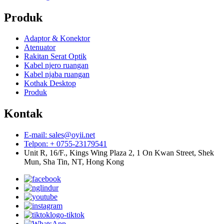
Produk
Adaptor & Konektor
Atenuator
Rakitan Serat Optik
Kabel njero ruangan
Kabel njaba ruangan
Kothak Desktop
Produk
Kontak
E-mail: sales@oyii.net
Telpon: + 0755-23179541
Unit R, 16/F., Kings Wing Plaza 2, 1 On Kwan Street, Shek
Mun, Sha Tin, NT, Hong Kong