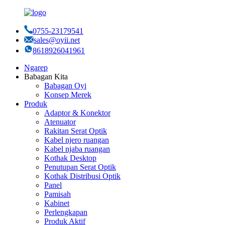
0755-23179541
sales@oyii.net
8618926041961
Ngarep
Babagan Kita
Babagan Oyi
Konsep Merek
Produk
Adaptor & Konektor
Atenuator
Rakitan Serat Optik
Kabel njero ruangan
Kabel njaba ruangan
Kothak Desktop
Penutupan Serat Optik
Kothak Distribusi Optik
Panel
Pamisah
Kabinet
Perlengkapan
Produk Aktif