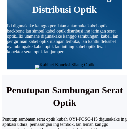
Distribusi Optik
Iki digunakake kanggo peralatan antarmuka kabel optik
backbone lan simpul kabel optik distribusi ing jaringan serat
optik.
.
Iki utamane digunakake kanggo sambungan, kabel, lan
pengiriman kabel optik ruangan terbuka, lan kanthi fleksibel
nyambungake kabel optik lan inti ing kabel optik liwat
konektor serat optik lan jumper.
Penutupan Sambungan Serat
Optik
Penutup sambatan serat optik kubah OYI-FOSC-H5 digunakake ing
aplikasi udara, pemasangan ing tembok, lan lemah kanggo