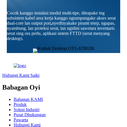
Cocok kanggo instalasi modul multi-tipe, ditrapake ing
subsistem kabel area kerja kanggo ngrampungake akses serat
dual-core lan output port
,
nyedhiyakake piranti tetep, ngupas,
nyambung, lan proteksi serat, lan ngidini sawetara inventaris
serat sing ora perlu, aplikasi sistem FTTD (serat menyang
desktop).
Hubungi Kami Saiki
Babagan Oyi
Babagan KAMI
Produk
Solusi Industri
Pusat Dhukungan
Pawarta
Hubungi Kami