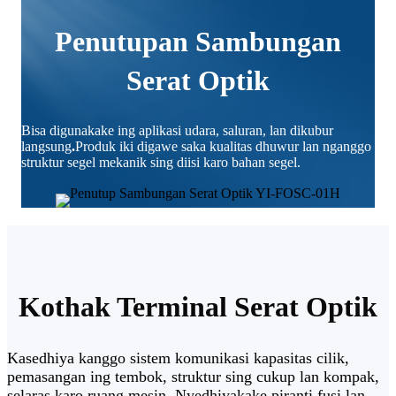
Penutupan Sambungan
Serat Optik
Bisa digunakake ing aplikasi udara, saluran, lan dikubur
langsung
.
Produk iki digawe saka kualitas dhuwur lan nganggo
struktur segel mekanik sing diisi karo bahan segel.
Kothak Terminal Serat Optik
Kasedhiya kanggo sistem komunikasi kapasitas cilik,
pemasangan ing tembok, struktur sing cukup lan kompak,
selaras karo ruang mesin, Nyedhiyakake piranti fusi lan