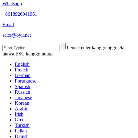
Whatsapp
+8618926041961
Email
sales@oyii.net
Pencet enter kanggo nggoleki
utawa ESC kanggo nutup
English
French
German
Portuguese
Spanish
Russian
Japanese
Korean
Arabic
Irish
Greek
Turkish
Italian
Danish