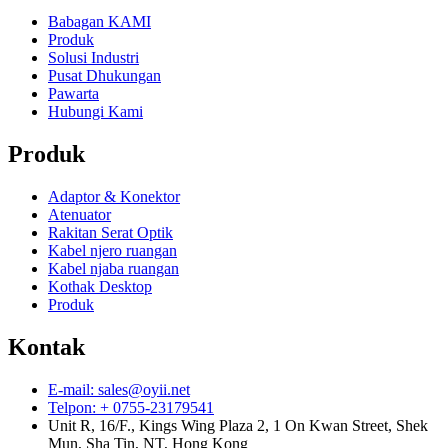
Babagan KAMI
Produk
Solusi Industri
Pusat Dhukungan
Pawarta
Hubungi Kami
Produk
Adaptor & Konektor
Atenuator
Rakitan Serat Optik
Kabel njero ruangan
Kabel njaba ruangan
Kothak Desktop
Produk
Kontak
E-mail: sales@oyii.net
Telpon: + 0755-23179541
Unit R, 16/F., Kings Wing Plaza 2, 1 On Kwan Street, Shek
Mun, Sha Tin, NT, Hong Kong