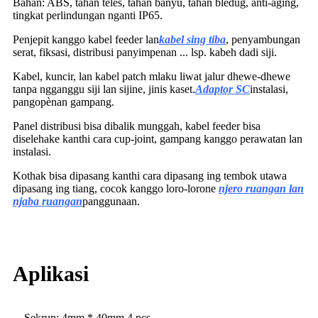
Bahan: ABS, tahan teles, tahan banyu, tahan bledug, anti-aging,
tingkat perlindungan nganti IP65.
Penjepit kanggo kabel feeder lan
kabel sing tiba
, penyambungan
serat, fiksasi, distribusi panyimpenan ... lsp. kabeh dadi siji.
Kabel, kuncir, lan kabel patch mlaku liwat jalur dhewe-dhewe
tanpa ngganggu siji lan sijine, jinis kaset.
Adaptor SC
instalasi,
pangopènan gampang.
Panel distribusi bisa dibalik munggah, kabel feeder bisa
diselehake kanthi cara cup-joint, gampang kanggo perawatan lan
instalasi.
Kothak bisa dipasang kanthi cara dipasang ing tembok utawa
dipasang ing tiang, cocok kanggo loro-lorone
njero ruangan lan
njaba ruangan
panggunaan.
Aplikasi
Sekrup: 4mm * 40mm 4 pcs