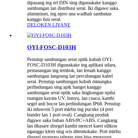
dipasang ing rel DIN sing digunakake kanggo
sambungan lan distribusi serat. Iki digawe saka
aluminium, ing njero ana wadhah sambatan
kanggo fusi serat.
DELOKEN LIYANE
OYI-FOSC-D103H
Penutup sambungan serat optik kubah OYI-
FOSC-D103H digunakake ing aplikasi udara,
pemasangan ing tembok, lan lemah kanggo
sambungan langsung lan percabangan kabel
serat. Penutup sambungan kubah minangka
perlindungan sing apik banget kanggo
sambungan serat optik saka lingkungan njaba
ruangan kayata UV, banyu, lan cuaca, kanthi
segel anti bocor lan perlindungan IP68. Penutup
iki nduweni 5 port mlebu ing pucuke (4 port
bunder lan 1 port oval). Cangkang produk
digawe saka bahan ABS/PC+ABS. Cangkang
lan dhasare disegel kanthi mencet karet silikon
nganggo klem sing wis ditemtokake. Port mlebu
disegel nganggo tabung sing bisa menyusut