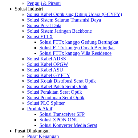
Penguji & Piranti
Solusi Industri
Solusi Kabel Optik sing Ditiup Udara (GCYFY)
Solusi Sistem Saluran Transmisi Daya
Solusi Pusat Data
Solusi Sistem Jaringan Backbone
Solusi FTTX
Solusi FTTx kanggo Gedung Bertingkat
Solusi FTTx kanggo Omah Bertingkat
Solusi FTTx kanggo Villa Residence
Solusi Kabel ADSS
Solusi Kabel OPGW
Solusi Kabel ASU
Solusi Kabel GYFTY
Solusi Kotak Distribusi Serat Optik
Solusi Kabel Patch Serat Optik
Solusi Perakitan Serat Optik
Solusi Penutupan Serat Optik
Solusi PLC Splitter
Produk Aktif
Solusi Transceiver SFP
Solusi XPON ONU
Solusi Konverter Media Serat
Pusat Dhukungan
Pusat Keuangan