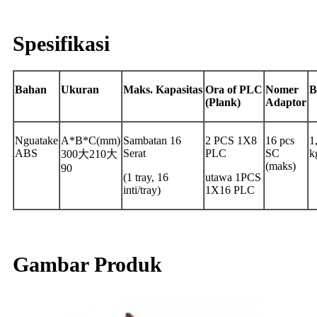
Spesifikasi
Bahan
Ukuran
Maks.
Kapasitas
Ora
of
PLC
Nomer
B
(Plank)
Adaptor
Nguatake
A*B*C(mm)
Sambatan 16
2 PCS 1X8
16 pcs
1
ABS
Serat
PLC
SC
k
300大210大
(maks)
90
(1 tray, 16
utawa 1PCS
inti/tray)
1X16 PLC
Gambar Produk