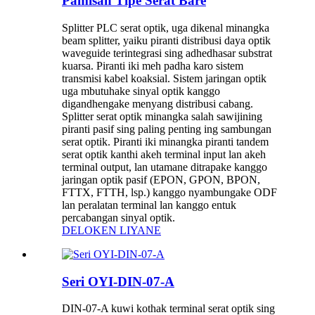
Pamisah Tipe Serat Bare
Splitter PLC serat optik, uga dikenal minangka
beam splitter, yaiku piranti distribusi daya optik
waveguide terintegrasi sing adhedhasar substrat
kuarsa. Piranti iki meh padha karo sistem
transmisi kabel koaksial. Sistem jaringan optik
uga mbutuhake sinyal optik kanggo
digandhengake menyang distribusi cabang.
Splitter serat optik minangka salah sawijining
piranti pasif sing paling penting ing sambungan
serat optik. Piranti iki minangka piranti tandem
serat optik kanthi akeh terminal input lan akeh
terminal output, lan utamane ditrapake kanggo
jaringan optik pasif (EPON, GPON, BPON,
FTTX, FTTH, lsp.) kanggo nyambungake ODF
lan peralatan terminal lan kanggo entuk
percabangan sinyal optik.
DELOKEN LIYANE
Seri OYI-DIN-07-A
DIN-07-A kuwi kothak terminal serat optik sing