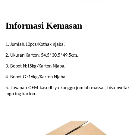
Informasi Kemasan
1.
Jumlah:
10
pcs/Kothak njaba.
cm
2.
Ukuran Karton:
54.5*30.5*49.5
.
3.
Bobot N:
15
kg/Karton Njaba.
4.
Bobot G.:
16
kg/Karton Njaba.
5.
Layanan OEM kasedhiya kanggo jumlah massal, bisa nyetak
logo ing karton.