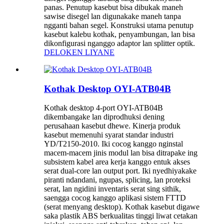
panas. Penutup kasebut bisa dibukak maneh
sawise disegel lan digunakake maneh tanpa
ngganti bahan segel. Konstruksi utama penutup
kasebut kalebu kothak, penyambungan, lan bisa
dikonfigurasi nganggo adaptor lan splitter optik.
DELOKEN LIYANE
Kothak Desktop OYI-ATB04B
Kothak desktop 4-port OYI-ATB04B
dikembangake lan diprodhuksi dening
perusahaan kasebut dhewe. Kinerja produk
kasebut memenuhi syarat standar industri
YD/T2150-2010. Iki cocog kanggo nginstal
macem-macem jinis modul lan bisa ditrapake ing
subsistem kabel area kerja kanggo entuk akses
serat dual-core lan output port. Iki nyedhiyakake
piranti ndandani, ngupas, splicing, lan proteksi
serat, lan ngidini inventaris serat sing sithik,
saengga cocog kanggo aplikasi sistem FTTD
(serat menyang desktop). Kothak kasebut digawe
saka plastik ABS berkualitas tinggi liwat cetakan