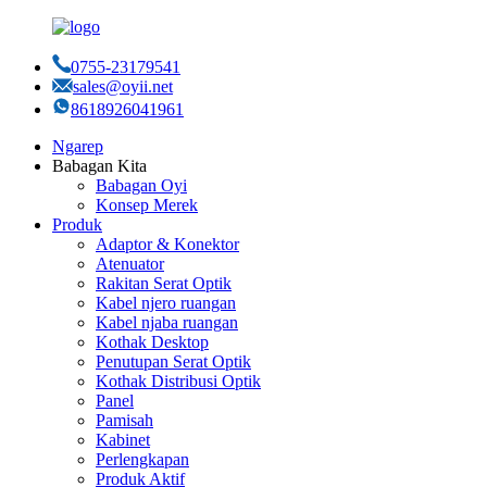
0755-23179541
sales@oyii.net
8618926041961
Ngarep
Babagan Kita
Babagan Oyi
Konsep Merek
Produk
Adaptor & Konektor
Atenuator
Rakitan Serat Optik
Kabel njero ruangan
Kabel njaba ruangan
Kothak Desktop
Penutupan Serat Optik
Kothak Distribusi Optik
Panel
Pamisah
Kabinet
Perlengkapan
Produk Aktif