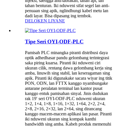
injeksi, saengga anti-tabrakan, tahan api, lan
tahan benturan. Iki nduweni sifat segel lan anti-
penuaan sing apik, nglindhungi kabel metu lan
dadi layar. Bisa dipasang ing tembok.
DELOKEN LIYANE
Tipe Seri OYI-ODF-PLC
Pamisah PLC minangka piranti distribusi daya
optik adhedhasar pandu gelombang terintegrasi
saka piring kuarsa. Piranti iki nduweni ciri
ukuran cilik, rentang dawa gelombang kerja sing
amba, linuwih sing stabil, lan keseragaman sing
apik. Piranti iki digunakake sacara wiyar ing titik
PON, ODN, lan FTTX kanggo nyambungake
antarane peralatan terminal lan kantor pusat
kanggo entuk pamisahan sinyal. Jinis dudukan
rak 19′ seri OYI-ODF-PLC nduweni ukuran
1×2, 1×4, 1×8, 1×16, 1×32, 1×64, 2×2, 2×4,
2×8, 2×16, 2×32, lan 2×64, sing dirancang
kanggo macem-macem aplikasi lan pasar. Piranti
iki nduweni ukuran sing kompak kanthi
bandwidth sing amba. Kabeh produk memenuhi