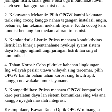
jaringan listrik skala gedhe bisa uga mbutuhake luwih
akeh serat kanggo transmisi data.
2. Kekuwatan Mekanik: Pilih OPGW kanthi kekuatan
tarik sing cocog kanggo nahan tegangan instalasi, angin,
beban es, lan tekanan mekanik liyane. Kudu cocog karo
kondisi bentang lan medan saluran transmisi.
3. Karakteristik Listrik: Priksa manawa konduktivitas
listrik lan kinerja pentanahane nyukupi syarat sistem
daya kanggo nglindhungi jaringan listrik lan sinyal
komunikasi.
4. Tahan Korosi: Coba pikirake kahanan lingkungan.
Ing wilayah pesisir utawa wilayah sing tercemar, pilih
OPGW kanthi bahan tahan korosi sing luwih apik
kanggo ndawakake umur layanane.
5. Kompatibilitas: Priksa manawa OPGW kompatibel
karo peralatan daya lan sistem komunikasi sing wis ana
kanggo nyegah masalah integrasi.
Kesimpulane, Kawat Tanah Optik OPGW minangka