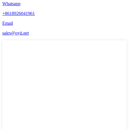
Whatsapp
+8618926041961
Email
sales@oyii.net