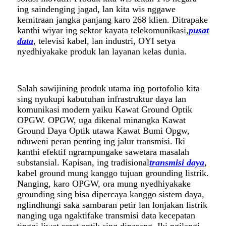
ing saindenging jagad, lan kita wis nggawe
kemitraan jangka panjang karo 268 klien. Ditrapake
kanthi wiyar ing sektor kayata telekomunikasi,
pusat
data
, televisi kabel, lan industri, OYI setya
nyedhiyakake produk lan layanan kelas dunia.
Salah sawijining produk utama ing portofolio kita
sing nyukupi kabutuhan infrastruktur daya lan
komunikasi modern yaiku Kawat Ground Optik
OPGW. OPGW, uga dikenal minangka Kawat
Ground Daya Optik utawa Kawat Bumi Opgw,
nduweni peran penting ing jalur transmisi. Iki
kanthi efektif ngrampungake sawetara masalah
substansial. Kapisan, ing tradisional
transmisi daya
,
kabel ground mung kanggo tujuan grounding listrik.
Nanging, karo OPGW, ora mung nyedhiyakake
grounding sing bisa dipercaya kanggo sistem daya,
nglindhungi saka sambaran petir lan lonjakan listrik
nanging uga ngaktifake transmisi data kecepatan
tinggi liwat serat optik sing dipasang. Iki ngilangi