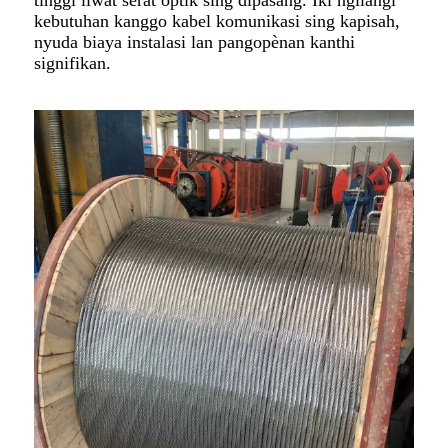
kebutuhan kanggo kabel komunikasi sing kapisah,
nyuda biaya instalasi lan pangopènan kanthi
signifikan.