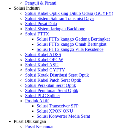
Penguji & Piranti
Solusi Industri
Solusi Kabel Optik sing Ditiup Udara (GCYFY)
Solusi Sistem Saluran Transmisi Daya
Solusi Pusat Data
Solusi Sistem Jaringan Backbone
Solusi FTTX
Solusi FTTx kanggo Gedung Bertingkat
Solusi FTTx kanggo Omah Bertingkat
Solusi FTTx kanggo Villa Residence
Solusi Kabel ADSS
Solusi Kabel OPGW
Solusi Kabel ASU
Solusi Kabel GYFTY
Solusi Kotak Distribusi Serat Optik
Solusi Kabel Patch Serat Optik
Solusi Perakitan Serat Optik
Solusi Penutupan Serat Optik
Solusi PLC Splitter
Produk Aktif
Solusi Transceiver SFP
Solusi XPON ONU
Solusi Konverter Media Serat
Pusat Dhukungan
Pusat Keuangan