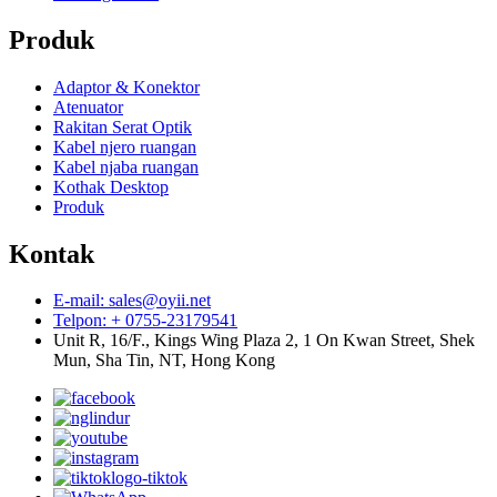
Produk
Adaptor & Konektor
Atenuator
Rakitan Serat Optik
Kabel njero ruangan
Kabel njaba ruangan
Kothak Desktop
Produk
Kontak
E-mail: sales@oyii.net
Telpon: + 0755-23179541
Unit R, 16/F., Kings Wing Plaza 2, 1 On Kwan Street, Shek
Mun, Sha Tin, NT, Hong Kong