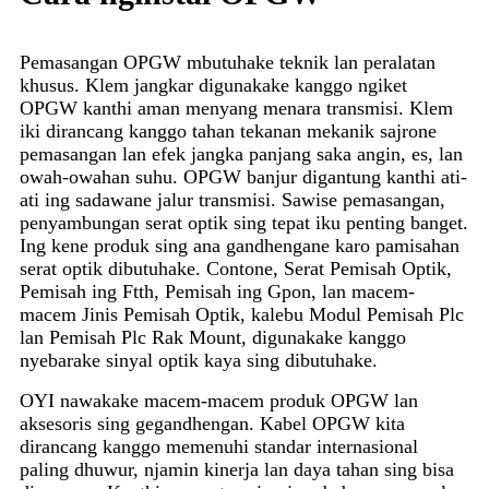
Pemasangan OPGW mbutuhake teknik lan peralatan
khusus. Klem jangkar digunakake kanggo ngiket
OPGW kanthi aman menyang menara transmisi. Klem
iki dirancang kanggo tahan tekanan mekanik sajrone
pemasangan lan efek jangka panjang saka angin, es, lan
owah-owahan suhu. OPGW banjur digantung kanthi ati-
ati ing sadawane jalur transmisi. Sawise pemasangan,
penyambungan serat optik sing tepat iku penting banget.
Ing kene produk sing ana gandhengane karo pamisahan
serat optik dibutuhake. Contone, Serat Pemisah Optik,
Pemisah ing Ftth, Pemisah ing Gpon, lan macem-
macem Jinis Pemisah Optik, kalebu Modul Pemisah Plc
lan Pemisah Plc Rak Mount, digunakake kanggo
nyebarake sinyal optik kaya sing dibutuhake.
OYI nawakake macem-macem produk OPGW lan
aksesoris sing gegandhengan. Kabel OPGW kita
dirancang kanggo memenuhi standar internasional
paling dhuwur, njamin kinerja lan daya tahan sing bisa