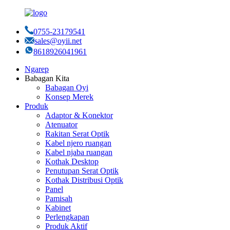
0755-23179541
sales@oyii.net
8618926041961
Ngarep
Babagan Kita
Babagan Oyi
Konsep Merek
Produk
Adaptor & Konektor
Atenuator
Rakitan Serat Optik
Kabel njero ruangan
Kabel njaba ruangan
Kothak Desktop
Penutupan Serat Optik
Kothak Distribusi Optik
Panel
Pamisah
Kabinet
Perlengkapan
Produk Aktif