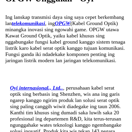
Ing lanskap transmisi daya sing saya cepet berkembang
lan
telekomunikasi
, ing
OPGW
(Kabel Ground Optik)
minangka inovasi sing ngowahi game. OPGW utawa
Kawat Ground Optik, yaiku kabel khusus sing
nggabungake fungsi kabel ground kanggo sistem tenaga
listrik karo kabel serat optik kanggo tujuan komunikasi.
Fungsi ganda iki ndadekake komponen penting ing
jaringan listrik modern lan jaringan telekomunikasi.
Oyi internasional., Ltd.
.
, perusahaan kabel serat
optik sing berbasis ing Shenzhen, wis ana ing garis
ngarep kanggo ngirim produk lan solusi serat optik
sing paling canggih wiwit diadegake ing taun 2006.
Kanthi tim khusus sing dumadi saka luwih saka 20
profesional ing departemen R&D, kita terus-terusan
ngunggahake wates teknologi kanggo ngembangake
solusi inovatif. Produk kita wis tekan 143 negara