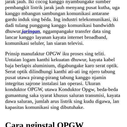
jarak jauh. Iki cocog kanggo nyambungake sumber
pembangkit listrik jarak jauh menyang pusat kutha, uga
kanggo mbangun sambungan komunikasi antarane
gardu induk sing béda. Ing industri telekomunikasi, iki
dadi tulang punggung kanggo komunikasi bandwidth
dhuwur.
jaringan
, nggampangake transfer data sing
lancar kanggo layanan kayata internet broadband,
komunikasi seluler, lan siaran televisi.
Prinsip manufaktur OPGW iku proses sing teliti.
Untaian logam kanthi kekuatan dhuwur, kayata kabel
baja berlapis aluminium, digabungake karo serat optik.
Serat optik dilindhungi kanthi ati-ati ing njero tabung
pusat utawa pirang-pirang tabung kanggo njamin
integritas sajrone instalasi lan operasi. Ukuran
konduktor OPGW, utawa Konduktor Opgw, beda-beda
gumantung saka syarat khusus saluran transmisi, kayata
dawa saluran, jumlah arus listrik sing kudu digawa, lan
kapasitas komunikasi sing dibutuhake.
Cara nginstal OPGW