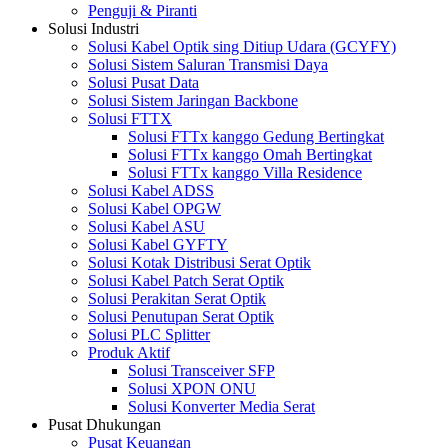
Penguji & Piranti
Solusi Industri
Solusi Kabel Optik sing Ditiup Udara (GCYFY)
Solusi Sistem Saluran Transmisi Daya
Solusi Pusat Data
Solusi Sistem Jaringan Backbone
Solusi FTTX
Solusi FTTx kanggo Gedung Bertingkat
Solusi FTTx kanggo Omah Bertingkat
Solusi FTTx kanggo Villa Residence
Solusi Kabel ADSS
Solusi Kabel OPGW
Solusi Kabel ASU
Solusi Kabel GYFTY
Solusi Kotak Distribusi Serat Optik
Solusi Kabel Patch Serat Optik
Solusi Perakitan Serat Optik
Solusi Penutupan Serat Optik
Solusi PLC Splitter
Produk Aktif
Solusi Transceiver SFP
Solusi XPON ONU
Solusi Konverter Media Serat
Pusat Dhukungan
Pusat Keuangan