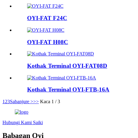
OYI-FAT F24C
OYI-FAT H08C
Kothak Terminal OYI-FAT08D
Kothak Terminal OYI-FTB-16A
1
2
3
Sabanjure >
>>
Kaca 1 / 3
Hubungi Kami Saiki
Babagan Oyi