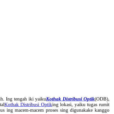
ih. Ing tengah iki yaiku
Kothak Distribusi Optik
(ODB),
tal
Kothak Distribusi Optik
ing lokasi, yaiku tugas rumit
 fokus ing macem-macem proses sing digunakake kanggo