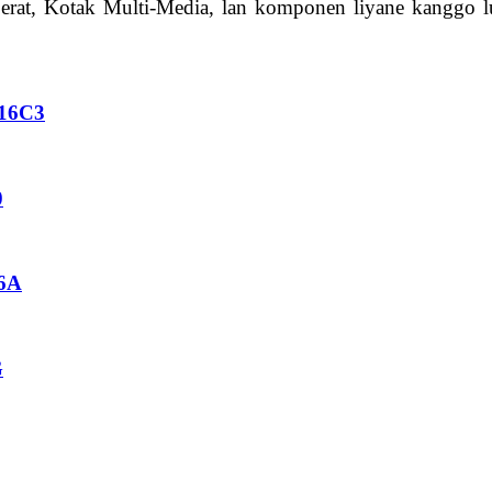
erat, Kotak Multi-Media, lan komponen liyane kanggo 
H16C3
0
16A
G