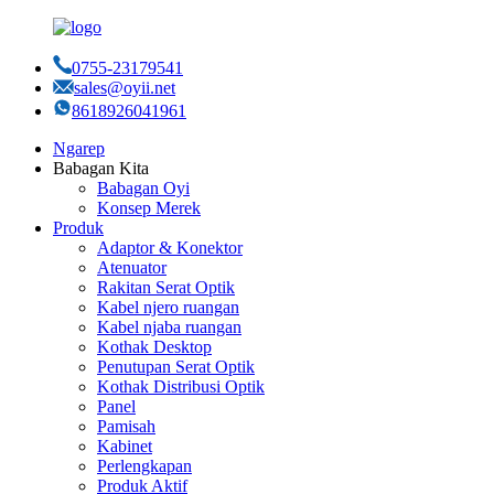
0755-23179541
sales@oyii.net
8618926041961
Ngarep
Babagan Kita
Babagan Oyi
Konsep Merek
Produk
Adaptor & Konektor
Atenuator
Rakitan Serat Optik
Kabel njero ruangan
Kabel njaba ruangan
Kothak Desktop
Penutupan Serat Optik
Kothak Distribusi Optik
Panel
Pamisah
Kabinet
Perlengkapan
Produk Aktif