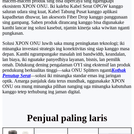
macem-macem produk sing bisa dipercaya sing nglengkapi
ekosistem XPON ONU. Iki kalebu Kabel Serat OPGW kanggo
saluran udara sing kuat, Kabel Tabung Pusat kanggo aplikasi
kapadhetan dhuwur, lan aksesoris Fiber Drop kanggo panggunaan
sing gampang. Saben produk dirancang kanggo bisa digunakake
kanthi lancar ing solusi kasebut, njamin kinerja saka wiwitan nganti
pungkasan.
Solusi XPON ONU luwih saka mung peningkatan teknologi; iki
minangka investasi strategis ing konektivitas sing siap kanggo masa
depan. Kanthi ngrampungake masalah inti bandwidth, keandalan,
lan biaya, iki nguatake panyedhiya layanan, bisnis, lan pemilik
omah. Didukung dening pengalaman OYI sing ekstensif lan produk
pendukung berkualitas tinggi—saka ONU Splitters nganti
Kothak
Penutup Serat
—solusi iki minangka standar emas ing jaringan
optik. Amarga panjaluk data terus mundhak, nggunakake XPON
ONU ora mung minangka pilihan nanging uga minangka kabutuhan
kanggo tetep terhubung ing jaman digital.
Penjual paling laris