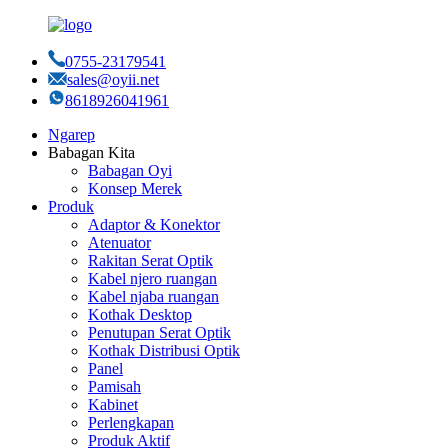
0755-23179541
sales@oyii.net
8618926041961
Ngarep
Babagan Kita
Babagan Oyi
Konsep Merek
Produk
Adaptor & Konektor
Atenuator
Rakitan Serat Optik
Kabel njero ruangan
Kabel njaba ruangan
Kothak Desktop
Penutupan Serat Optik
Kothak Distribusi Optik
Panel
Pamisah
Kabinet
Perlengkapan
Produk Aktif