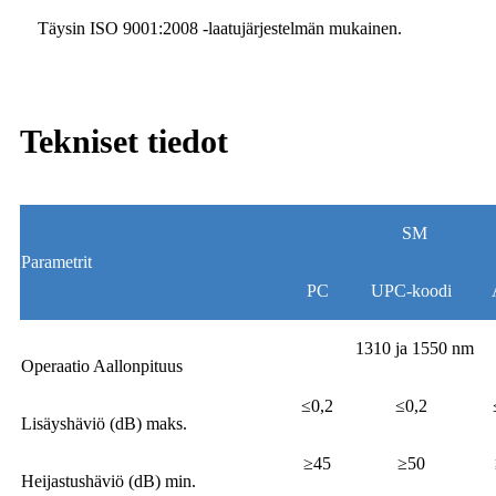
Täysin ISO 9001:2008 -laatujärjestelmän mukainen.
Tekniset tiedot
SM
Parametrit
PC
UPC-koodi
1310 ja 1550 nm
Operaatio Aallonpituus
≤0,2
≤0,2
Lisäyshäviö (dB) maks.
≥45
≥50
Heijastushäviö (dB) min.