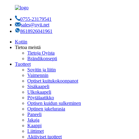
0755-23179541
sales@oyii.net
8618926041961
Kotiin
Tietoa meistä
Tietoja Oyista
Brändikonsepti
Tuotteet
Sovitin ja liitin
Vaimennin
Optiset kuitukokoonpanot
Sisäkaapeli
Ulkokaapeli
Pöytälaatikko
Optisen kuidun sulkeminen
Optinen jakelurasia
Paneeli
Jakaja
Kaappi
Liittimet
Aktiiviset tuotteet