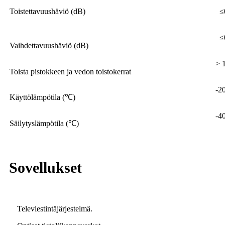
Toistettavuushäviö (dB)
≤
≤
Vaihdettavuushäviö (dB)
> 
Toista pistokkeen ja vedon toistokerrat
-2
Käyttölämpötila (℃)
-4
Säilytyslämpötila (℃)
Sovellukset
Televiestintäjärjestelmä.