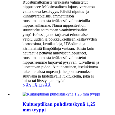
Ruostumattomasta teräksestä valmistetut
nippusiteet: Maksimaalinen lujuus, vertaansa
vailla oleva kestävyys. Päivitä niputus- ja
kiinnitysratkaisusi ammattitason
ruostumattomasta teräksestä valmistetuilla
nippusiteillämme. Nämä nippusiteet on
suunniteltu toimimaan vaativimmissakin
ympäristöissä, ja ne tarjoavat erinomaisen
vetolujuuden ja poikkeuksellisen kestävyyden
korroosiota, kemikaaleja, UV-säteitä ja
äärimmäisiä lämpötiloja vastaan. Toisin kuin
hauraat ja pettävät muoviset nippusiteet,
ruostumattomasta teräksestä valmistetut
nippusiteemme tarjoavat pysyvän, turvallisen ja
luotettavan pidon. Ainutlaatuinen, itselukittuva
rakenne takaa nopean ja helpon asennuksen
sujuvalla ja luotettavalla lukituksella, joka ei
luista tai löysty ajan myötä.
NÄYTÄ LISÄÄ
Kuituoptiikan puhdistuskynä 1,25
mm tyyppi