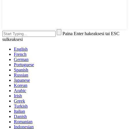
Paina Enter hakeaksesi tai ESC
sulkeaksesi
English
French
German
Portuguese
Spanish
Russian
Japanese
Korean
Arabic
Irish
Greek
Turkish
Italian
Danish
Romanian
Indonesian