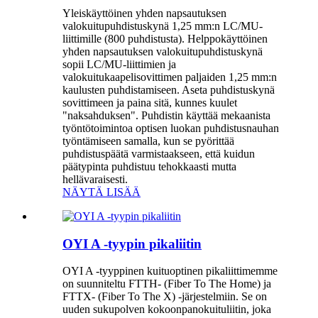
Yleiskäyttöinen yhden napsautuksen
valokuitupuhdistuskynä 1,25 mm:n LC/MU-
liittimille (800 puhdistusta). Helppokäyttöinen
yhden napsautuksen valokuitupuhdistuskynä
sopii LC/MU-liittimien ja
valokuitukaapelisovittimen paljaiden 1,25 mm:n
kaulusten puhdistamiseen. Aseta puhdistuskynä
sovittimeen ja paina sitä, kunnes kuulet
"naksahduksen". Puhdistin käyttää mekaanista
työntötoimintoa optisen luokan puhdistusnauhan
työntämiseen samalla, kun se pyörittää
puhdistuspäätä varmistaakseen, että kuidun
päätypinta puhdistuu tehokkaasti mutta
hellävaraisesti.
NÄYTÄ LISÄÄ
OYI A -tyypin pikaliitin
OYI A -tyyppinen kuituoptinen pikaliittimemme
on suunniteltu FTTH- (Fiber To The Home) ja
FTTX- (Fiber To The X) -järjestelmiin. Se on
uuden sukupolven kokoonpanokuituliitin, joka