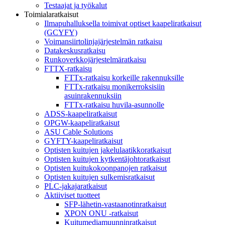
Testaajat ja työkalut
Toimialaratkaisut
Ilmapuhalluksella toimivat optiset kaapeliratkaisut
(GCYFY)
Voimansiirtolinjajärjestelmän ratkaisu
Datakeskusratkaisu
Runkoverkkojärjestelmäratkaisu
FTTX-ratkaisu
FTTx-ratkaisu korkeille rakennuksille
FTTx-ratkaisu monikerroksisiin
asuinrakennuksiin
FTTx-ratkaisu huvila-asunnolle
ADSS-kaapeliratkaisut
OPGW-kaapeliratkaisut
ASU Cable Solutions
GYFTY-kaapeliratkaisut
Optisten kuitujen jakelulaatikkoratkaisut
Optisten kuitujen kytkentäjohtoratkaisut
Optisten kuitukokoonpanojen ratkaisut
Optisten kuitujen sulkemisratkaisut
PLC-jakajaratkaisut
Aktiiviset tuotteet
SFP-lähetin-vastaanotinratkaisut
XPON ONU -ratkaisut
Kuitumediamuunninratkaisut