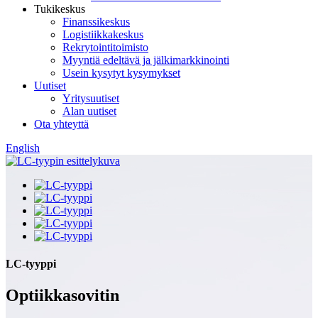
Tukikeskus
Finanssikeskus
Logistiikkakeskus
Rekrytointitoimisto
Myyntiä edeltävä ja jälkimarkkinointi
Usein kysytyt kysymykset
Uutiset
Yritysuutiset
Alan uutiset
Ota yhteyttä
English
LC-tyyppi
Optiikkasovitin