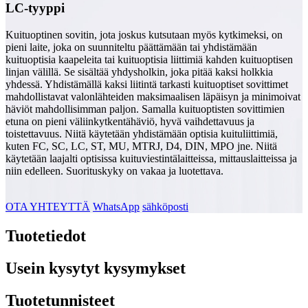
LC-tyyppi
Kuituoptinen sovitin, jota joskus kutsutaan myös kytkimeksi, on
pieni laite, joka on suunniteltu päättämään tai yhdistämään
kuituoptisia kaapeleita tai kuituoptisia liittimiä kahden kuituoptisen
linjan välillä. Se sisältää yhdysholkin, joka pitää kaksi holkkia
yhdessä. Yhdistämällä kaksi liitintä tarkasti kuituoptiset sovittimet
mahdollistavat valonlähteiden maksimaalisen läpäisyn ja minimoivat
häviöt mahdollisimman paljon. Samalla kuituoptisten sovittimien
etuna on pieni väliinkytkentähäviö, hyvä vaihdettavuus ja
toistettavuus. Niitä käytetään yhdistämään optisia kuituliittimiä,
kuten FC, SC, LC, ST, MU, MTRJ, D4, DIN, MPO jne. Niitä
käytetään laajalti optisissa kuituviestintälaitteissa, mittauslaitteissa ja
niin edelleen. Suorituskyky on vakaa ja luotettava.
OTA YHTEYTTÄ
WhatsApp
sähköposti
Tuotetiedot
Usein kysytyt kysymykset
Tuotetunnisteet