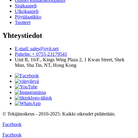
Optiset kuitukokoonpanot
Sisäkaapeli
Ulkokaapeli
Pöytälaatikko
Tuotteet
Yhteystiedot
E-mail: sales@oyii.net
Puhelin: + 0755-23179541
Unit R, 16/F., Kings Wing Plaza 2, 1 Kwan Street, Shek
Mun, Sha Tin, NT, Hong Kong
© Tekijänoikeus - 2010-2025: Kaikki oikeudet pidätetään.
Facebook
Facebook