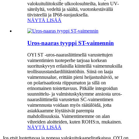
valokuituliitoksille ulkoolosuhteilta, kuten UV-
säteilyltä, vedeltä ja säältä, vuotonkestävällä
tiivisteellä ja IP68-suojauksella.
NÄYTÄ LISÄÄ
Uros-naaras tyyppi ST-vaimennin
OYI ST -uros-naarasliittimellä varustettujen
vaimentimien tuoteperhe tarjoaa korkean
suorituskyvyn erilaisilla kiinteillä vaimennuksilla
teollisuusstandardiliitäntöihin. Siinä on laaja
vaimennusalue, erittäin pieni heijastushäviö, se
on polarisaatiosta riippumaton ja sillä on
erinomainen toistettavuus. Pitkälle integroidun
suunnittelu- ja valmistuskykymme ansiosta uros-
naarasliittimellä varustetun SC-vaimentimen
vaimennusta voidaan myös räätälöidä, jotta
asiakkaamme löytäisivät parempia
mahdollisuuksia. Vaimentimemme on alan
vihreiden aloitteiden, kuten ROHS:n, ​​mukainen.
NÄYTÄ LISÄÄ
Jos etsit luotettavaa ja nopeaa valokuitukaapeliratkaisua, OYI on