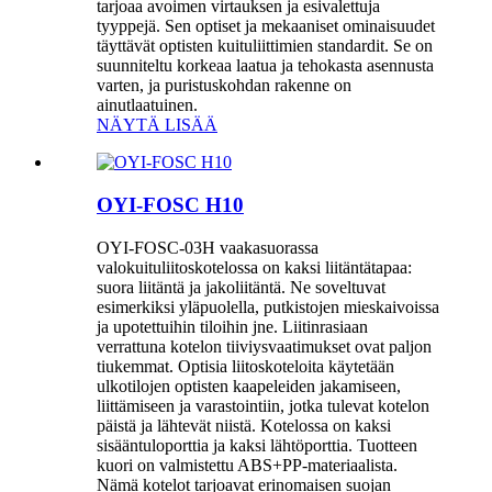
tarjoaa avoimen virtauksen ja esivalettuja
tyyppejä. Sen optiset ja mekaaniset ominaisuudet
täyttävät optisten kuituliittimien standardit. Se on
suunniteltu korkeaa laatua ja tehokasta asennusta
varten, ja puristuskohdan rakenne on
ainutlaatuinen.
NÄYTÄ LISÄÄ
OYI-FOSC H10
OYI-FOSC-03H vaakasuorassa
valokuituliitoskotelossa on kaksi liitäntätapaa:
suora liitäntä ja jakoliitäntä. Ne soveltuvat
esimerkiksi yläpuolella, putkistojen mieskaivoissa
ja upotettuihin tiloihin jne. Liitinrasiaan
verrattuna kotelon tiiviysvaatimukset ovat paljon
tiukemmat. Optisia liitoskoteloita käytetään
ulkotilojen optisten kaapeleiden jakamiseen,
liittämiseen ja varastointiin, jotka tulevat kotelon
päistä ja lähtevät niistä. Kotelossa on kaksi
sisääntuloporttia ja kaksi lähtöporttia. Tuotteen
kuori on valmistettu ABS+PP-materiaalista.
Nämä kotelot tarjoavat erinomaisen suojan